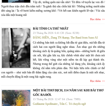
Vậy đó, tưởng quên mà vẫn nhớ / Từ đêm vỡ tuyến lạc ven đô /
Người thua trận chót đền trăm tuổi / Ta gánh thù sâu chốn hải hồ / Những tưởng mười năm
đời sáng lại / Ta về bươi kiếm miểng xương khô / Vét hết oan khiên người lỡ vận / Vùi sâu
xóa dấu một hoang mồ
Đọc thêm
BÀI TÌNH CA THỨ NHẤT
23 Tháng Ba 2026
6:41 CH
(Xem: 8238)
ĐẶNG HIỀN
,
Dang TN &amp; The Band from Suno AI
Có những bản tình ca không bắt đầu từ giai điệu, mà bắt đầu từ
cách hai con người lắng nghe nhau. Âm nhạc gọi tên những
khoảng cách ấy là quãng bốn, quãng năm—những bước đi giữa
các nốt, khi gần khi xa, khi chênh vênh như một lời chưa nói
hết, khi vững vàng như một niềm tin đã kịp gọi thành tên.
Nhưng trong thế giới của những kẻ đang yêu, khoảng cách ấy
không chỉ nằm trên phím đàn. Nó hiện hữu trên chính cơ thể
con người— như một bản đồ thầm lặng của cảm xúc, nơi mỗi điểm chạm là một nốt nhạc,
mỗi chuyển động là một cung bậc ngân rung.
Đọc thêm
MỘT BÀI THƠ DỊCH, 114 NĂM SAU KHI BÀI THƠ
GỐC RA ĐỜI.
15 Tháng Ba 2026
12:47 SA
(Xem: 7989)
Guillaume Apollinaire
,
Trần C. Trí chuyển ngữ