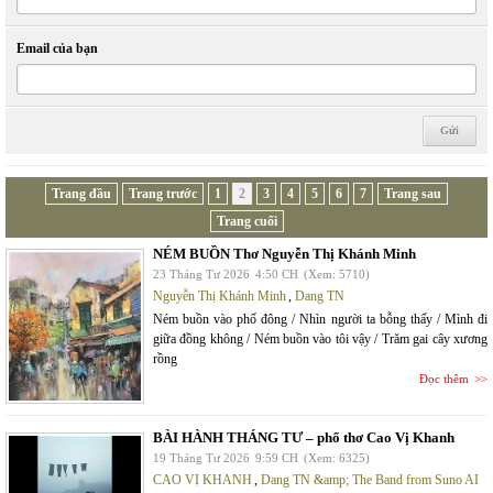
Email của bạn
Trang đầu
Trang trước
1
2
3
4
5
6
7
Trang sau
Trang cuối
NÉM BUỒN Thơ Nguyễn Thị Khánh Minh
23 Tháng Tư 2026
4:50 CH
(Xem: 5710)
Nguyễn Thị Khánh Minh
,
Dang TN
Ném buồn vào phố đông / Nhìn người ta bỗng thấy / Mình đi
giữa đồng không / Ném buồn vào tôi vậy / Trăm gai cây xương
rồng
Đọc thêm
BÀI HÀNH THÁNG TƯ – phổ thơ Cao Vị Khanh
19 Tháng Tư 2026
9:59 CH
(Xem: 6325)
CAO VỊ KHANH
,
Dang TN &amp; The Band from Suno AI