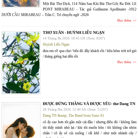
Một Bài Thơ Dịch, 114 Năm Sau Khi Bài Thơ Gốc Ra Đời. LE
PONT MIRABEAU - Tác giả Guillaume Apollinaire -1912
DƯỚI CẦU MIRABEAU – Trần C. Trí chuyển ngữ -2026
Đọc thêm
THƠ XUÂN - HUỲNH LIỄU NGẠN
14 Tháng Ba 2026
10:45 CH
(Xem: 8287)
Huỳnh Liễu Ngạn
đưa em về qua chợ / bến đò đầy khách rồi / bữa hôm trời trở gió
/ tháng giêng hai đến rồi
Đọc thêm
ĐƯỢC ĐỨNG THẲNG VÀ ĐƯỢC YÊU- thơ Dang TN
28 Tháng Hai 2026
12:40 SA
(Xem: 11297)
Dang TN &amp; The Band from Suno AI
cô ấy cao hơn tôi gần một cái đầu / nhưng điều đó / không làm
tôi thấy mình nhỏ lại / khi tôi muốn hôn / tôi không cần nhón
chân / cô ấy sẽ cúi xuống / rất khẽ / như một nhành cây /