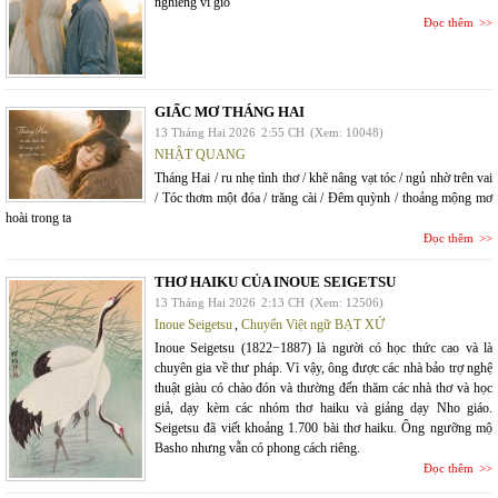
nghiêng vì gió
Đọc thêm
GIẤC MƠ THÁNG HAI
13 Tháng Hai 2026
2:55 CH
(Xem: 10048)
NHẬT QUANG
Tháng Hai / ru nhẹ tình thơ / khẽ nâng vạt tóc / ngủ nhờ trên vai
/ Tóc thơm một đóa / trăng cài / Đêm quỳnh / thoảng mộng mơ
hoài trong ta
Đọc thêm
THƠ HAIKU CỦA INOUE SEIGETSU
13 Tháng Hai 2026
2:13 CH
(Xem: 12506)
Inoue Seigetsu
,
Chuyển Việt ngữ BẠT XỨ
Inoue Seigetsu (1822−1887) là người có học thức cao và là
chuyên gia về thư pháp. Vì vậy, ông được các nhà bảo trợ nghệ
thuật giàu có chào đón và thường đến thăm các nhà thơ và học
giả, dạy kèm các nhóm thơ haiku và giảng dạy Nho giáo.
Seigetsu đã viết khoảng 1.700 bài thơ haiku. Ông ngưỡng mộ
Basho nhưng vẫn có phong cách riêng.
Đọc thêm