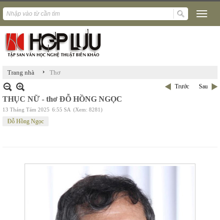
›
Trang nhà
Thơ
Trước
Sau
THỤC NỮ - thơ ĐỖ HỒNG NGỌC
13 Tháng Tám 2025
6:55 SA
(Xem: 8281)
Đỗ Hồng Ngọc