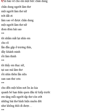
e
m bảo vẽ cho em một bức chân dung
chân dung người làm thơ
một người làm thơ nữ
trời đất ơi
làm sao vẽ được chân dung
một người làm thơ nữ
đom đóm hái sao
**
tôi nhắm mắt lại nhìn em
cho rõ
lần đầu gặp ở trương thìn,
đây khánh minh
rồi làm thinh
**
tôi thấy em thục nữ,
tại sao mà làm thơ
rồi nhìn thêm lần nữa
oan oan thư cưu
**
cho đến một hôm nơi ồn ào kia
quanh bè bạn thân quen đâu từ kiếp trước
em tặng mỗi người tập thơ còn ướt
những bài thơ hình hiện muôn đời
như không thôi đi được…
**