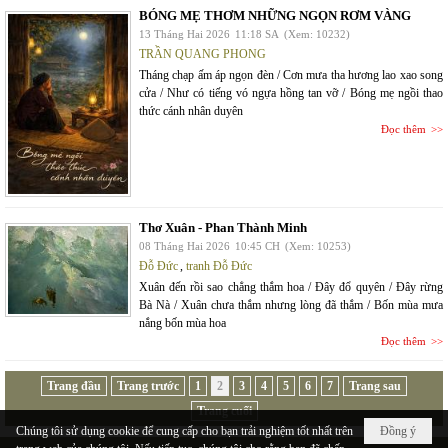
BÓNG MẸ THƠM NHỮNG NGỌN RƠM VÀNG
13 Tháng Hai 2026
11:18 SA
(Xem: 10232)
TRẦN QUANG PHONG
Tháng chạp ấm áp ngọn đèn / Cơn mưa tha hương lao xao song
cửa / Như có tiếng vó ngựa hồng tan vỡ / Bóng mẹ ngồi thao
thức cánh nhân duyên
Đọc thêm
Thơ Xuân - Phan Thành Minh
08 Tháng Hai 2026
10:45 CH
(Xem: 10253)
Đỗ Đức
,
tranh Đỗ Đức
Xuân đến rồi sao chẳng thắm hoa / Đây đổ quyên / Đây rừng
Bà Nà / Xuân chưa thắm nhưng lòng đã thắm / Bốn mùa mưa
nắng bốn mùa hoa
Đọc thêm
Trang đầu
Trang trước
1
2
3
4
5
6
7
Trang sau
Trang cuối
Chúng tôi sử dụng cookie để cung cấp cho bạn trải nghiệm tốt nhất trên
Đồng ý