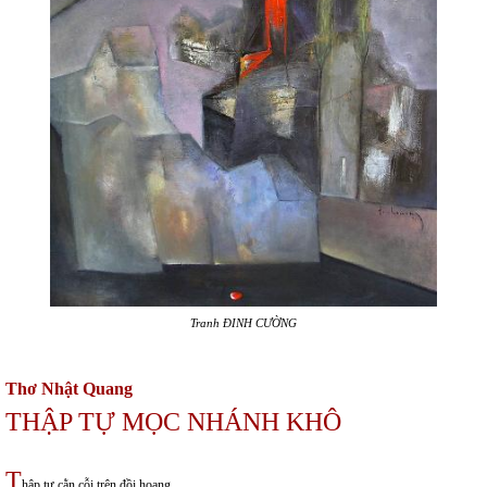
Tranh ĐINH CƯỜNG
Thơ Nhật Quang
THẬP TỰ MỌC NHÁNH KHÔ
T
hập tự cằn cỗi trên đồi hoang