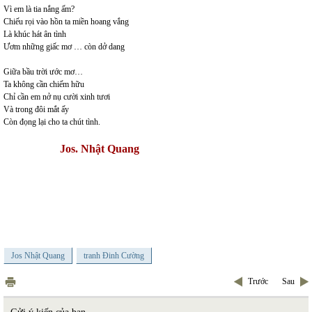
Vì em là tia nắng ấm?
Chiếu rọi vào hồn ta miền hoang vắng
Là khúc hát ân tình
Ươm những giấc mơ … còn dở dang
Giữa bầu trời ước mơ…
Ta không cần chiếm hữu
Chỉ cần em nở nụ cười xinh tươi
Và trong đôi mắt ấy
Còn đọng lại cho ta chút tình.
Jos. Nhật Quang
Jos Nhật Quang
tranh Đinh Cường
Trước
Sau