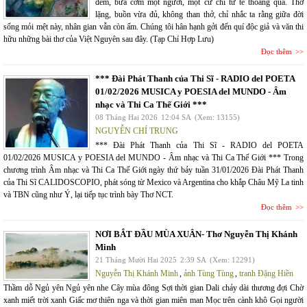
đêm, bữa cơm một người, một cử chỉ tử tế thoáng qua. Thơ
lặng, buồn vừa đủ, không than thở, chỉ nhắc ta rằng giữa đời
sống mỏi mệt này, nhân gian vẫn còn ấm. Chúng tôi hân hạnh gởi đến quí độc giả và văn thi
hữu những bài thơ của Việt Nguyên sau đây. (Tạp Chí Hợp Lưu)
Đọc thêm
*** Đài Phát Thanh của Thi Sĩ - RADIO del POETA
01/02/2026 MUSICA y POESIA del MUNDO - Âm
nhạc và Thi Ca Thế Giới ***
08 Tháng Hai 2026
12:04 SA
(Xem: 13155)
NGUYỄN CHÍ TRUNG
*** Đài Phát Thanh của Thi Sĩ - RADIO del POETA
01/02/2026 MUSICA y POESIA del MUNDO - Âm nhạc và Thi Ca Thế Giới *** Trong
chương trình Âm nhạc và Thi Ca Thế Giới ngày thứ bảy tuần 31/01/2026 Đài Phát Thanh
của Thi Sĩ CALIDOSCOPIO, phát sóng từ Mexico và Argentina cho khắp Châu Mỹ La tinh
và TBN cũng như Ý, lại tiếp tục trình bày Thơ NCT.
Đọc thêm
NƠI BẮT ĐẦU MÙA XUÂN- Thơ Nguyễn Thị Khánh
Minh
21 Tháng Mười Hai 2025
2:39 SA
(Xem: 12291)
Nguyễn Thị Khánh Minh
,
ảnh Tùng Tùng
,
tranh Đặng Hiền
Thầm dỗ Ngủ yên Ngủ yên nhe Cây mùa đông Sợi thời gian Dali chảy dài thương đợi Chờ
xanh miết trời xanh Giấc mơ thiên nga và thời gian miên man Mọc trên cành khô Gọi người