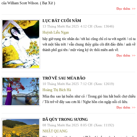
của William Scott Wilson. ( Bạt Xứ )
Đọc thêm
LỤC BÁT CUỐI NĂM
13 Tháng Mười Hai 2025
4:12 CH
(Xem: 13646)
Huỳnh Liễu Ngạn
bây giờ rụng tóc nhăn da / tới lui cũng chỉ có ta với người / có ta
với một bầu trời / vẫn chung thủy giũa cõi đời đảo điên / anh về
thành phố gọi tên / một vùng ký ức thôi miên anh về.
Đọc thêm
TRỞ VỀ SAU MÙA BÃO
10 Tháng Mười Hai 2025
7:12 CH
(Xem: 12619)
Hoàng Thị Bích Hà
Mùa thu sao lại buồn như cỏ / Trong gió hiu hắt buổi chợ chiều
/ Tôi trở về đây sau cơn lũ / Nghe hồn còn ngập nỗi cô liêu.
Đọc thêm
DÃ QÙY TRONG SƯƠNG
08 Tháng Mười Hai 2025
8:05 CH
(Xem: 11192)
NHẬT QUANG