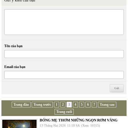
Gửi ý kiến của bạn
Tên của bạn
Email của bạn
Trang đầu
Trang trước
1
2
3
4
5
6
7
Trang sau
Trang cuối
BÓNG MẸ THƠM NHỮNG NGỌN RƠM VÀNG
13 Tháng Hai 2026
11:18 SA
(Xem: 10315)