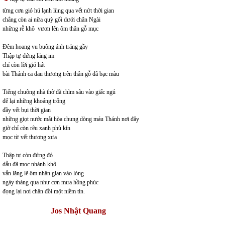
từng cơn gió hú lạnh lùng qua vết nứt thời gian
chẳng còn ai nữa quỳ gối dưới chân Ngài
những rễ khô vươn lên ôm thân gỗ mục
Đêm hoang vu buông ánh trăng gầy
Thập tự đứng lăng im
chỉ còn lời gió hát
bài Thánh ca đau thương trên thân gỗ đã bạc màu
Tiếng chuông nhà thờ đã chìm sâu vào giấc ngủ
để lại những khoảng trống
đầy vết bụi thời gian
những giọt nước mắt hòa chung dòng máu Thánh nơi đây
giờ chỉ còn rêu xanh phủ kín
mọc từ vết thương xưa
Thập tự còn đứng đó
dẫu đã mọc nhánh khô
vẫn lặng lẽ ôm nhân gian vào lòng
ngày tháng qua như cơn mưa hồng phúc
đọng lại nơi chân đồi một niềm tin.
Jos Nhật Quang