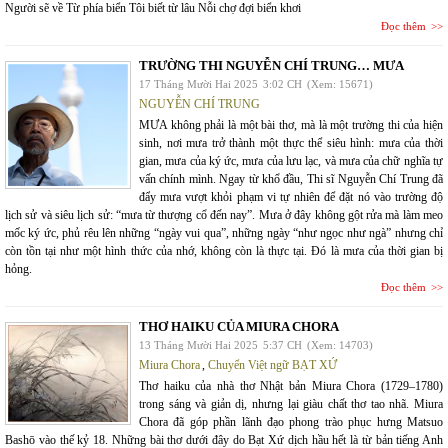
Người sẽ về Từ phía biển Tôi biết từ lâu Nỗi chợ đợi biển khơi
Đọc thêm
TRƯỜNG THI NGUYỄN CHÍ TRUNG… MƯA
17 Tháng Mười Hai 2025
3:02 CH
(Xem: 15671)
NGUYỄN CHÍ TRUNG
MƯA không phải là một bài thơ, mà là một trường thi của hiện
sinh, nơi mưa trở thành một thực thể siêu hình: mưa của thời
gian, mưa của ký ức, mưa của lưu lạc, và mưa của chữ nghĩa tự
vấn chính mình. Ngay từ khổ đầu, Thi sĩ Nguyễn Chí Trung đã
đẩy mưa vượt khỏi phạm vi tự nhiên để đặt nó vào trường độ
lịch sử và siêu lịch sử: “mưa từ thượng cổ đến nay”. Mưa ở đây không gột rửa mà làm meo
mốc ký ức, phủ rêu lên những “ngày vui qua”, những ngày “như ngọc như ngà” nhưng chỉ
còn tồn tại như một hình thức của nhớ, không còn là thực tại. Đó là mưa của thời gian bị
hỏng.
Đọc thêm
THƠ HAIKU CỦA MIURA CHORA
13 Tháng Mười Hai 2025
5:37 CH
(Xem: 14703)
Miura Chora
,
Chuyển Việt ngữ BẠT XỨ
Thơ haiku của nhà thơ Nhật bản Miura Chora (1729–1780)
trong sáng và giản dị, nhưng lại giàu chất thơ tao nhã. Miura
Chora đã góp phần lãnh đạo phong trào phục hưng Matsuo
Bashō vào thế kỷ 18. Những bài thơ dưới đây do Bạt Xứ dịch hầu hết là từ bản tiếng Anh