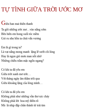
TỰ TÌNH GIỮA TRỜI ƯỚC MƠ
G
iữa ban mai thiên thanh
Ta gửi những ước mơ…vào nắng sớm
Bên hiên em hong suối tóc mềm
Gió ru nhẹ hồn ta chút vấn vương
Em là gì trong ta?
Là vạt nắng mong manh lặng lẽ sưởi cõi lòng
Hay là ngọn gió mơn man nỗi nhớ
Những chiều trầm mặc ngổn ngang?
Có khi ta đã yêu em
Giữa trời xanh mơ ước…
Với tháng ngày âm thầm trôi qua
Giữa khoảng lặng của lòng mình…
Có khi ta đã yêu em
Không phải như những vần thơ rực cháy
Không phải lời hoa mỹ điểm tô
Mà là nhịp đập chân thành từ trái tim