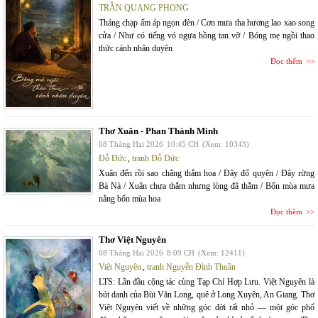
TRẦN QUANG PHONG
Tháng chạp ấm áp ngọn đèn / Cơn mưa tha hương lao xao song
cửa / Như có tiếng vó ngựa hồng tan vỡ / Bóng mẹ ngồi thao
thức cánh nhân duyên
Đọc thêm
Thơ Xuân - Phan Thành Minh
08 Tháng Hai 2026
10:45 CH
(Xem: 10343)
Đỗ Đức
,
tranh Đỗ Đức
Xuân đến rồi sao chẳng thắm hoa / Đây đổ quyên / Đây rừng
Bà Nà / Xuân chưa thắm nhưng lòng đã thắm / Bốn mùa mưa
nắng bốn mùa hoa
Đọc thêm
Thơ Việt Nguyên
08 Tháng Hai 2026
8:09 CH
(Xem: 12411)
Việt Nguyên
,
tranh Nguyễn Đình Thuần
LTS: Lần đầu cộng tác cùng Tạp Chí Hợp Lưu. Việt Nguyên là
bút danh của Bùi Văn Long, quê ở Long Xuyên, An Giang. Thơ
Việt Nguyên viết về những góc đời rất nhỏ — một góc phố