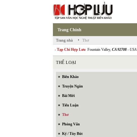
Trang Chính
›
Trang nhà
Thơ
- Tạp Chí Hợp Lưu
Fountain Valley,
CA 92708
- USA
THỂ LOẠI
Biên Khảo
Truyện Ngắn
Bài Mới
Tiểu Luận
Thơ
Phỏng Vấn
Ký / Tùy Bút