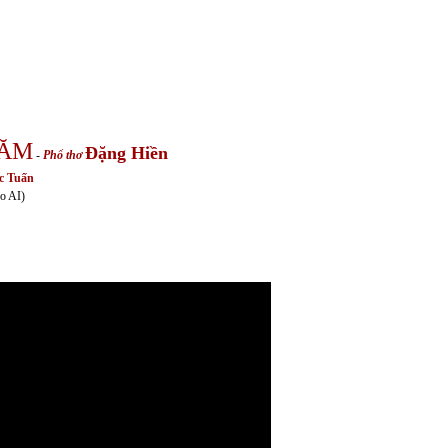
NĂM
Đặng Hiền
-
Phổ thơ
c Tuấn
o AI)