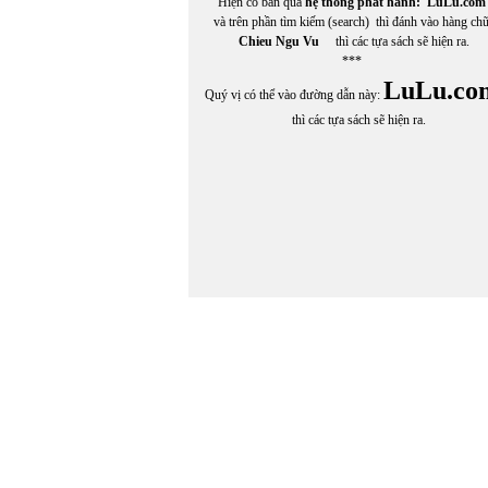
Hiện có bán qua
hệ thống phát hành:
LuLu.com
và trên phần tìm kiếm (search) thì đánh vào hàng ch
Chieu Ngu Vu
thì các tựa sách sẽ hiện ra.
***
LuLu.co
Quý vị có thể vào đường dẫn này:
thì các tựa sách sẽ hiện ra.