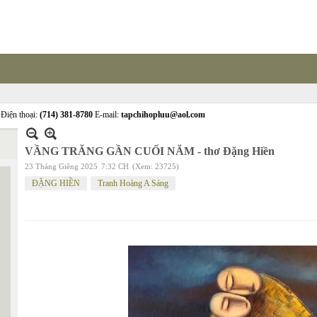
Điện thoại:
(714) 381-8780
E-mail:
tapchihopluu@aol.com
VẦNG TRĂNG GẦN CUỐI NĂM - thơ Đặng Hiền
23 Tháng Giêng 2025
7:32 CH
(Xem: 23725)
ĐẶNG HIỀN
Tranh Hoàng A Sáng