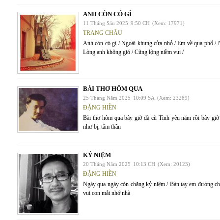
ANH CÒN CÓ GÌ
11 Tháng Sáu 2025
9:50 CH
(Xem: 17971)
TRANG CHÂU
Anh còn có gì / Ngoài khung cửa nhỏ / Em về qua phố / 
Lòng anh không gió / Cũng lộng niềm vui /
BÀI THƠ HÔM QUA
25 Tháng Năm 2025
10:09 SA
(Xem: 23289)
ĐẶNG HIỀN
Bài thơ hôm qua bây giờ đã cũ Tình yêu năm rồi bây gi
như bị, tâm thần
KỶ NIỆM
20 Tháng Năm 2025
10:13 CH
(Xem: 20123)
ĐẶNG HIỀN
Ngày qua ngày còn chăng kỷ niệm / Bàn tay em đường chỉ
vui con mắt nhớ nhà