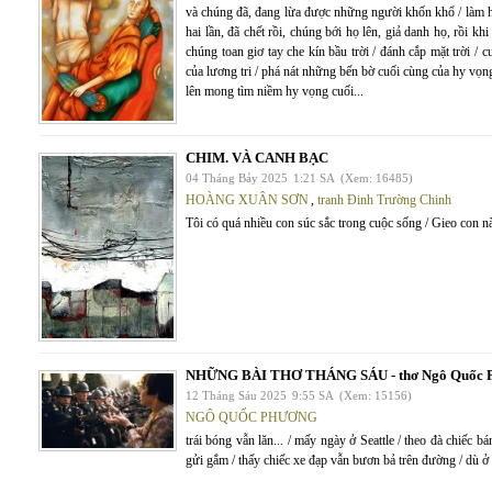
và chúng đã, đang lừa được những người khốn khổ / làm họ 
hai lần, đã chết rồi, chúng bới họ lên, giả danh họ, rồi k
chúng toan giơ tay che kín bầu trời / đánh cắp mặt trời /
của lương tri / phá nát những bến bờ cuối cùng của hy vọng
lên mong tìm niềm hy vọng cuối...
CHIM. VÀ CANH BẠC
04 Tháng Bảy 2025
1:21 SA
(Xem: 16485)
HOÀNG XUÂN SƠN
,
tranh Đinh Trường Chinh
Tôi có quá nhiều con súc sắc trong cuộc sống / Gieo con nào 
NHỮNG BÀI THƠ THÁNG SÁU - thơ Ngô Quốc 
12 Tháng Sáu 2025
9:55 SA
(Xem: 15156)
NGÔ QUỐC PHƯƠNG
trái bóng vẫn lăn... / mấy ngày ở Seattle / theo đà chiếc
gửi gắm / thấy chiếc xe đạp vẫn bươn bả trên đường / dù 