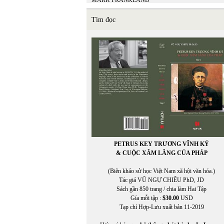
MARK FRANKLAND
Matsuo Bashō
Mi Ly
Tìm đọc
MICHEL LEGRAND - ALAN & MARILYN
BERGMAN
Miên Đáng
miên di
MIÊNG
Mikhail Epstein
Minh Đạo Nguyễn Thạch Hãn
MINH HÀ
Minh Hạo
MINH LÂM
MINH THÙY
MINH TRIẾT VIỆT
MINH TRIẾT VIỆT AN VI
PETRUS KEY TRƯƠNG VĨNH KÝ
Miura Chora
& CUỘC XÂM LĂNG CỦA PHÁP
Mukôda Kuniko
Murakami Ryu
(Biên khảo sử học Việt Nam xã hội văn hóa.)
MỸ CA
Tác giả VŨ NGỰ CHIÊU PhD, JD
Mỹ Dũng
Sách gần 850 trang / chia làm Hai Tập
Gía mỗi tập :
$30.00
USD
Tạp chí Hợp-Lưu xuất bản 11-2019