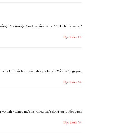
Nắng rực đường đi! -- Em mỉm môi cười: Tình trao ai đó?
Đọc thêm
ờ đã xa Chỉ nỗi buồn sao không chịu cũ Vẫn mới nguyên,
Đọc thêm
 vô tình / Chiều mưa lạ “chiều mưa dông tới” / Nỗi buồn
Đọc thêm