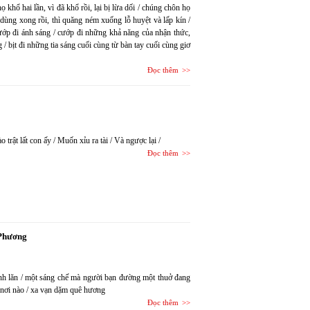
khổ hai lần, vì đã khổ rồi, lại bị lừa dối / chúng chôn họ
hi dùng xong rồi, thì quăng ném xuống lỗ huyệt và lấp kín /
 cướp đi ánh sáng / cướp đi những khả năng của nhận thức,
 / bịt đi những tia sáng cuối cùng từ bàn tay cuối cùng giơ
Đọc thêm
trật lất con ấy / Muốn xỉu ra tài / Và ngược lại /
Đọc thêm
Phương
 bánh lăn / một sáng chế mà người bạn đường một thuở đang
ở nơi nào / xa vạn dặm quê hương
Đọc thêm