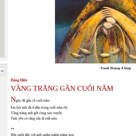
-Tranh Hoàng A Sáng
Đặng Hiền
VẦNG TRĂNG GẦN CUỐI NĂM
N
gày đã gần về cuối năm
Em hỏi anh đã ở đâu trong suốt năm rồi
Vầng trăng anh gởi cùng xao xuyến
Tình yêu có răng cắn đi mất nửa
**
Hãy ngồi đây với anh ngắm mảnh trăng non