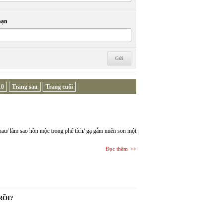
bạn
10
Trang sau
Trang cuối
nhau/ làm sao hồn mộc trong phế tích/ gạ gẫm miên son một
Đọc thêm
RỒI?