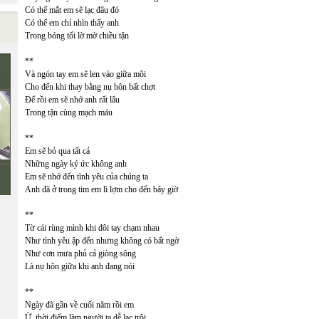
Có thể mắt em sẽ lạc đâu đó
Có thể em chỉ nhìn thấy anh
Trong bóng tối lờ mờ chiều tận
**
Và ngón tay em sẽ len vào giữa môi
Cho đến khi thay bằng nụ hôn bất chợt
Để rồi em sẽ nhớ anh rất lâu
Trong tận cùng mạch máu
**
Em sẽ bỏ qua tất cả
Những ngày ký ức không anh
Em sẽ nhớ đến tình yêu của chúng ta
Anh đã ở trong tim em lì lợm cho đến bây giờ
**
Từ cái rùng mình khi đôi tay chạm nhau
Như tình yêu ập đến nhưng không có bất ngờ
Như cơn mưa phủ cả giòng sông
Là nụ hôn giữa khi anh đang nói
**
Ngày đã gần về cuối năm rồi em
Ừ, thời điểm làm người ta dễ lạc trôi