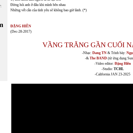
Đừng hỏi anh ở đâu khi mình bên nhau
ữ:
Những vết cắn của tình yêu sẽ không bao giờ lành. (*)
m
ĐẶNG HIỀN
(Dec-28-2017)
VẦNG TRĂNG GẦN CUỐI 
-Nhạc:
Dang TN
& Trình bày:
Ngọ
-&
The BAND
(từ ứng dụng Sun
-Video editor:
Đặng Hiền
-Studio:
TCHL
-California JAN 23-2025