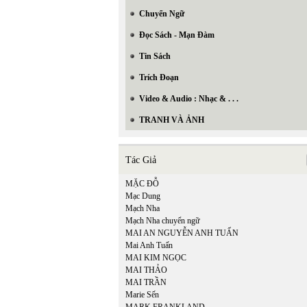
Chuyển Ngữ
Đọc Sách - Mạn Đàm
Tin Sách
Trích Đoạn
Video & Audio : Nhạc & . . .
TRANH VÀ ẢNH
Tác Giả
MẶC ĐỖ
Mạc Dung
Mạch Nha
Mạch Nha chuyển ngữ
MAI AN NGUYỄN ANH TUẤN
Mai Anh Tuấn
MAI KIM NGỌC
MAI THẢO
MAI TRẦN
Marie Sến