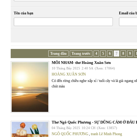
Tên của bạn
Email của 
Trang đầu
Trang trước
4
5
6
7
8
9
MÔI NHAM- thơ Hoàng Xuân Sơn
10 Tháng Bảy 2025
2:40 SA
(Xem: 17064)
HOÀNG XUÂN SƠN
Có đến rừng chiều nghe xấp xỉ / tuổi cây và lá già ngang 
chút màu
Thơ Ngô Quốc Phương - SỰ DŨNG CẢM Ở ĐÂU 
04 Tháng Bảy 2025
10:24 CH
(Xem: 13857)
NGÔ QUỐC PHƯƠNG
,
tranh Lê Minh Phong