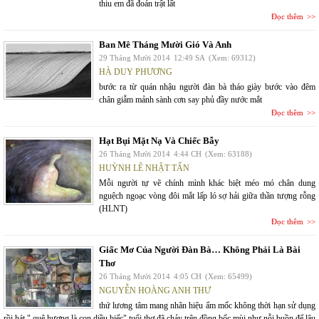
thiu em đã đoán trật lất
Đọc thêm
Ban Mê Tháng Mười Gió Và Anh
29 Tháng Mười 2014
12:49 SA
(Xem: 69312)
HÀ DUY PHƯƠNG
bước ra từ quán nhậu người đàn bà tháo giày bước vào đêm
chân giẫm mảnh sành cơn say phủ đầy nước mắt
Đọc thêm
Hạt Bụi Mặt Nạ Và Chiếc Bẫy
26 Tháng Mười 2014
4:44 CH
(Xem: 63188)
HUỲNH LÊ NHẬT TẤN
Mỗi người tự vẽ chính mình khác biệt méo mó chân dung
nguệch ngoạc vòng đôi mắt lấp ló sợ hải giữa thần tượng rỗng
(HLNT)
Đọc thêm
Giấc Mơ Của Người Đàn Bà… Không Phải Là Bài
Thơ
26 Tháng Mười 2014
4:05 CH
(Xem: 65499)
NGUYỄN HOÀNG ANH THƯ
thứ lương tâm mang nhãn hiệu ẩm mốc không thời hạn sử dụng
rồi hát " quê hương là con diều biếc" tuổi thơ đã chảy trên đồng bốc mùi như nỗi buồn để lâu