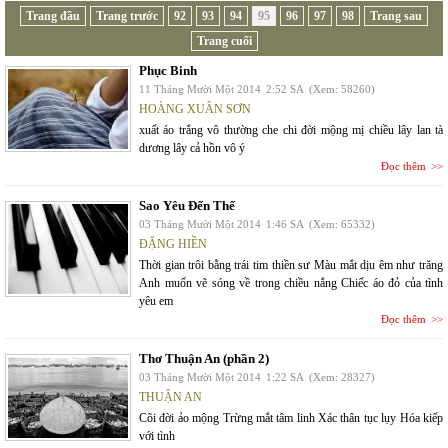
Trang đầu
Trang trước
92
93
94
95
96
97
98
Trang sau
Trang cuối
Phục Binh
11 Tháng Mười Một 2014
2:52 SA
(Xem: 58260)
HOÀNG XUÂN SƠN
xuất áo trắng vô thường che chi đời mộng mị chiều lây lan tà
dương lây cả hồn vô ý
Đọc thêm
Sao Yêu Đến Thế
03 Tháng Mười Một 2014
1:46 SA
(Xem: 65332)
ĐẶNG HIỀN
Thời gian trôi bằng trái tim thiền sư Màu mắt dịu êm như trăng
Anh muốn vẽ sóng về trong chiều nắng Chiếc áo đỏ của tình
yêu em
Đọc thêm
Thơ Thuận An (phần 2)
03 Tháng Mười Một 2014
1:22 SA
(Xem: 28327)
THUẬN AN
Cõi đời ảo mộng Trừng mắt tâm linh Xác thân tục lụy Hóa kiếp
với tình