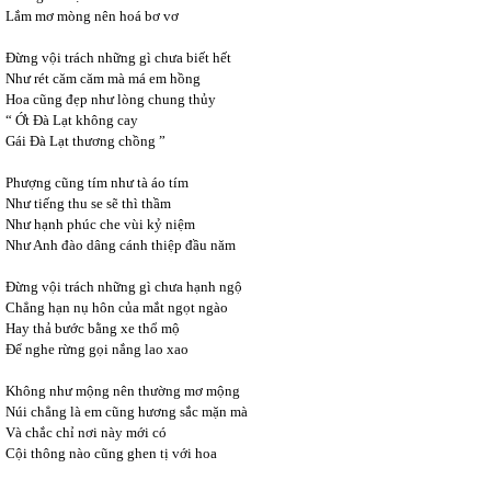
Lắm mơ mòng nên hoá bơ vơ
Đừng vội trách những gì chưa biết hết
Như rét căm căm mà má em hồng
Hoa cũng đẹp như lòng chung thủy
“ Ớt Đà Lạt không cay
Gái Đà Lạt thương chồng ”
Phượng cũng tím như tà áo tím
Như tiếng thu se sẽ thì thầm
Như hạnh phúc che vùi kỷ niệm
Như Anh đào dâng cánh thiệp đầu năm
Đừng vội trách những gì chưa hạnh ngộ
Chẳng hạn nụ hôn của mắt ngọt ngào
Hay thả bước bằng xe thổ mộ
Để nghe rừng gọi nắng lao xao
Không như mộng nên thường mơ mộng
Núi chẳng là em cũng hương sắc mặn mà
Và chắc chỉ nơi này mới có
Cội thông nào cũng ghen tị với hoa