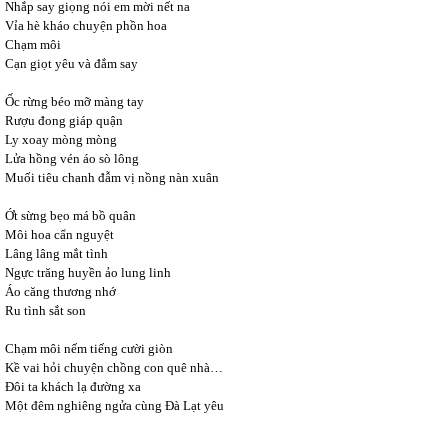
Nhắp say giọng nói em mời nết na
Vỉa hè kháo chuyện phồn hoa
Chạm môi
Cạn giọt yêu và đắm say
Ốc rừng béo mỡ màng tay
Rượu đong giáp quận
Ly xoay mòng mòng
Lửa hồng vén áo sò lông
Muối tiêu chanh đẫm vị nồng nàn xuân
Ớt sừng bẹo má bồ quân
Môi hoa cẩn nguyệt
Lâng lâng mắt tình
Ngực trăng huyền ảo lung linh
Áo căng thương nhớ
Ru tình sắt son
Chạm môi nếm tiếng cười giòn
Kề vai hỏi chuyện chồng con quê nhà…
Đôi ta khách lạ đường xa
Một đêm nghiêng ngửa cùng Đà Lạt yêu