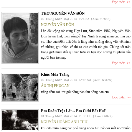
Đọc thêm
THƠ NGUYỄN VĂN ĐÔN
02 Tháng Mười Một 2014
1:24 SA
(Xem: 67865)
NGUYỄN VĂN ĐÔN
Lần đầu cộng tác cùng Hợp Lưu, Sinh năm 1982, Nguyễn Văn
Đôn là tên thật, hiện sống ở Tây Ninh là công nhân cạo mủ cao
su. Thơ của Đôn thật đến lạ lùng như những dòng viết về mình
và những ghi nhận về thi ca của chính tác giả. Chúng tôi trân
trọng giới thiệu đến quí văn hữu và bạn đọc những thi phẩm của
người bạn trẻ này.
Đọc thêm
Khúc Mùa Trăng
02 Tháng Mười Một 2014
12:46 SA
(Xem: 63186)
ÂU THỊ PHỤC AN
trăng đêm soi ướt gối nồng nàn thu nồng nàn em
Đọc thêm
Em Đoán Trật Lất ... Em Cười Rất Huế
01 Tháng Mười Một 2014
11:50 CH
(Xem: 66072)
NGUYỄN HOÀNG ANH THƯ
khi cơn mưa nặng hạt phố vàng nhòa hiu hắt đôi mắt nhớ buồn