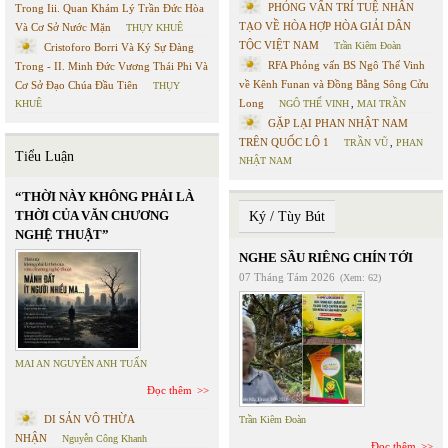
PHỎNG VẤN TRÍ TUỆ NHÂN
Trong Iii. Quan Khám Lý Trần Đức Hòa
TẠO VỀ HÒA HỢP HÒA GIẢI DÂN
Và Cơ Sở Nước Mặn
THỤY KHUÊ
TỘC VIỆT NAM
Trần Kiêm Đoàn
Cristoforo Borri Và Ký Sự Đàng
RFA Phỏng vấn BS Ngô Thế Vinh
Trong - II. Minh Đức Vương Thái Phi Và
về Kênh Funan và Đồng Bằng Sông Cửu
Cơ Sở Đạo Chúa Đầu Tiên
THỤY
Long
KHUÊ
NGÔ THẾ VINH
,
MAI TRẦN
GẶP LẠI PHAN NHẬT NAM
TRÊN QUỐC LỘ 1
TRẦN VŨ
,
PHAN
Tiểu Luận
NHẬT NAM
“THỜI NÀY KHÔNG PHẢI LÀ
THỜI CỦA VĂN CHƯƠNG
Ký / Tùy Bút
NGHỆ THUẬT”
NGHE SẦU RIÊNG CHÍN TỚI
07 Tháng Tám 2026
(Xem: 62)
MAI AN NGUYỄN ANH TUẤN
Đọc thêm
DI SẢN VÔ THỪA
Trần Kiêm Đoàn
NHẬN
Nguyễn Công Khanh
Đọc thêm