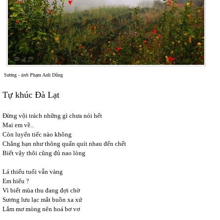
Sương -
ảnh
Phạm Anh Dũng
Tự khúc Đà Lạt
Đừng vội trách những gì chưa nói hết
Mai em về..
Còn luyến tiếc nào không
Chẳng hạn như thông quấn quít nhau đến chết
Biết vậy thôi cũng đủ nao lòng
Lá thiếu tuổi vẫn vàng
Em hiểu ?
Vì biết mùa thu đang đợi chờ
Sương lưu lạc mắt buồn xa xứ
Lắm mơ mòng nên hoá bơ vơ