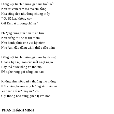
Đừng vội trách những gì chưa biết hết
Như rét căm căm mà má em hồng
Hoa cũng đẹp như lòng chung thủy
“ Ớt Đà Lạt không cay
Gái Đà Lạt thương chồng ”
Phượng cũng tím như tà áo tím
Như tiếng thu se sẽ thì thầm
Như hạnh phúc che vùi kỷ niệm
Như Anh đào dâng cánh thiệp đầu năm
Đừng vội trách những gì chưa hạnh ngộ
Chẳng hạn nụ hôn của mắt ngọt ngào
Hay thả bước bằng xe thổ mộ
Để nghe rừng gọi nắng lao xao
Không như mộng nên thường mơ mộng
Núi chẳng là em cũng hương sắc mặn mà
Và chắc chỉ nơi này mới có
Cội thông nào cũng ghen tị với hoa
PHAN THÀNH MINH