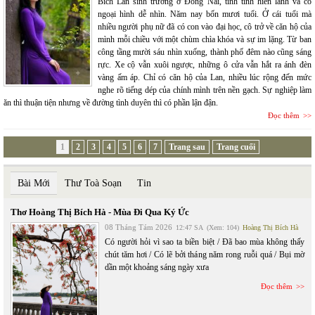
Bích Lan sinh trưởng ở Đồng Nai, tính tình hiền lành và có
ngoại hình dễ nhìn. Năm nay bốn mươi tuổi. Ở cái tuổi mà
nhiều người phụ nữ đã có con vào đại học, cô trở về căn hộ của
mình mỗi chiều với một chùm chìa khóa và sự im lặng. Từ ban
công tầng mười sáu nhìn xuống, thành phố đêm nào cũng sáng
rực. Xe cộ vẫn xuôi ngược, những ô cửa vẫn hắt ra ánh đèn
vàng ấm áp. Chỉ có căn hộ của Lan, nhiều lúc rộng đến mức
nghe rõ tiếng dép của chính mình trên nền gạch. Sự nghiệp làm
ăn thì thuận tiện nhưng về đường tình duyên thì có phần lận đận.
Đọc thêm
1
2
3
4
5
6
7
Trang sau
Trang cuối
Bài Mới
Thư Toà Soạn
Tin
Thơ Hoàng Thị Bích Hà - Mùa Đi Qua Ký Ức
08 Tháng Tám 2026
12:47 SA
(Xem: 104)
Hoàng Thị Bích Hà
Có người hỏi vì sao ta biền biệt / Đã bao mùa không thấy
chút tăm hơi / Có lẽ bởi tháng năm rong ruỗi quá / Bụi mờ
dần một khoảng sáng ngày xưa
Đọc thêm