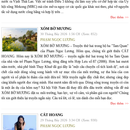
nước ra Vịnh Thái Lan. Việc né tránh Điều 5 không chỉ làm suy yếu cơ chế hợp tác của Ủy
hội sông Mekong (MRC) mà còn mở ra nguy cơ các quốc gia khác noi theo, phá vỡ nguyên
tắc sử dụng nước công bằng và hợp lý trên ...
Đọc thêm
XÓM BỜ MƯƠNG
30 Tháng Bảy 2026
1:56 CH
(Xem: 852)
PHẠM NGỌC LƯƠNG
XÓM BỜ MƯƠNG – Truyện thứ hai trong bộ ba "Tam Quan"
của Phạm Ngọc Lương. Hôm qua, chúng tôi giới thiệu CÁT
HOANG. Hôm nay là XÓM BỜ MƯƠNG – truyện ngắn thứ hai trong bộ ba Tam Quan
của nhà văn trẻ Phạm Ngọc Lương, từng đăng trên Hợp Lưu số 87 (2006). Hơn hai mươi
năm trước, nhà phê bình Thụy Khuê đã gọi đây là "một câu chuyện cổ tích kinh dị", nơi cái
chết của một dòng sông song hành với sự mục rữa của môi trường, sự tha hóa của con
người và số phận bi thảm của một đứa trẻ. Một truyện ngắn đầy chất thơ, nhưng càng đẹp
càng khiến người đọc rùng mình. Hai mươi năm đã trôi qua. Dòng sông trong truyện có còn
là một ẩn dụ của hôm nay? Xã hội Việt Nam đã thay đổi đến đâu trước những vấn đề mà
XÓM BỜ MƯƠNG đặt ra: môi trường, bạo lực, sự vô cảm, và phẩm giá con người? Chúng
tôi xin giới thiệu lại truyện ngắn này. Câu trả lời, có lẽ, xin dành cho mỗi bạn đọc.
Đọc thêm
CÁT HOANG
29 Tháng Bảy 2026
3:34 CH
(Xem: 930)
PHẠM NGỌC LƯƠNG