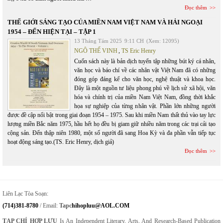
Đọc thêm
THẾ GIỚI SÁNG TẠO CỦA MIỀN NAM VIỆT NAM VÀ HẢI NGOẠI
1954 – ĐẾN HIỆN TẠI – TẬP 1
13 Tháng Tám 2025
9:11 CH
(Xem: 12095)
NGÔ THẾ VINH
,
TS Eric Henry
Cuốn sách này là bản dịch tuyển tập những bút ký cá nhân,
văn học và báo chí về các nhân vật Việt Nam đã có những
đóng góp đáng kể cho văn học, nghệ thuật và khoa học.
Đây là một nguồn tư liệu phong phú về lịch sử xã hội, văn
hóa và chính trị của miền Nam Việt Nam, đồng thời khắc
họa sự nghiệp của từng nhân vật. Phần lớn những người
được đề cập nổi bật trong giai đoạn 1954 – 1975. Sau khi miền Nam thất thủ vào tay lực
lượng miền Bắc năm 1975, hầu hết họ đều bị giam giữ nhiều năm trong các trại cải tạo
cộng sản. Đến thập niên 1980, một số người đã sang Hoa Kỳ và đa phần vẫn tiếp tục
hoạt động sáng tạo.(TS. Eric Henry, dịch giả)
Đọc thêm
Liên Lạc Tòa Soạn:
(714)381-8780
/ Email:
Tapc
Hihopluu@AOL.COM
TẠP CHÍ HỢP LƯU
Is An Independent Literary, Arts, And Research-Based Publication