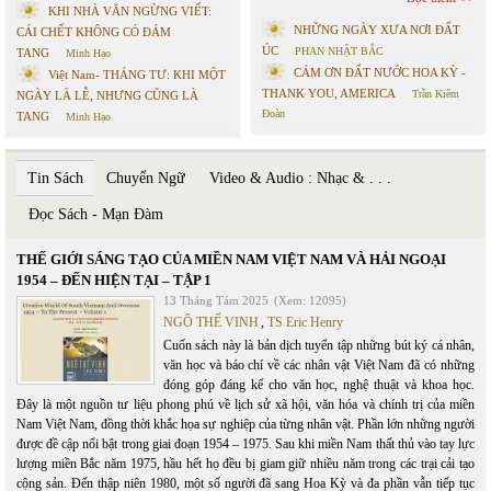
KHI NHÀ VĂN NGỪNG VIẾT:
NHỮNG NGÀY XƯA NƠI ĐẤT
CÁI CHẾT KHÔNG CÓ ĐÁM
ÚC
PHAN NHẬT BẮC
TANG
Minh Hạo
CÁM ƠN ĐẤT NƯỚC HOA KỲ -
Việt Nam- THÁNG TƯ: KHI MỘT
THANK YOU, AMERICA
Trần Kiêm
NGÀY LÀ LỄ, NHƯNG CŨNG LÀ
Đoàn
TANG
Minh Hạo
Tin Sách
Chuyển Ngữ
Video & Audio : Nhạc & . . .
Đọc Sách - Mạn Đàm
THẾ GIỚI SÁNG TẠO CỦA MIỀN NAM VIỆT NAM VÀ HẢI NGOẠI
1954 – ĐẾN HIỆN TẠI – TẬP 1
13 Tháng Tám 2025
(Xem: 12095)
NGÔ THẾ VINH
,
TS Eric Henry
Cuốn sách này là bản dịch tuyển tập những bút ký cá nhân,
văn học và báo chí về các nhân vật Việt Nam đã có những
đóng góp đáng kể cho văn học, nghệ thuật và khoa học.
Đây là một nguồn tư liệu phong phú về lịch sử xã hội, văn hóa và chính trị của miền
Nam Việt Nam, đồng thời khắc họa sự nghiệp của từng nhân vật. Phần lớn những người
được đề cập nổi bật trong giai đoạn 1954 – 1975. Sau khi miền Nam thất thủ vào tay lực
lượng miền Bắc năm 1975, hầu hết họ đều bị giam giữ nhiều năm trong các trại cải tạo
cộng sản. Đến thập niên 1980, một số người đã sang Hoa Kỳ và đa phần vẫn tiếp tục