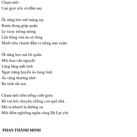
Chạm môi
Cạn giọt yêu và đắm say
Ốc rừng béo mỡ màng tay
Rượu đong giáp quận
Ly xoay mòng mòng
Lửa hồng vén áo sò lông
Muối tiêu chanh đẫm vị nồng nàn xuân
Ớt sừng bẹo má bồ quân
Môi hoa cẩn nguyệt
Lâng lâng mắt tình
Ngực trăng huyền ảo lung linh
Áo căng thương nhớ
Ru tình sắt son
Chạm môi nếm tiếng cười giòn
Kề vai hỏi chuyện chồng con quê nhà…
Đôi ta khách lạ đường xa
Một đêm nghiêng ngửa cùng Đà Lạt yêu
PHAN THÀNH MINH