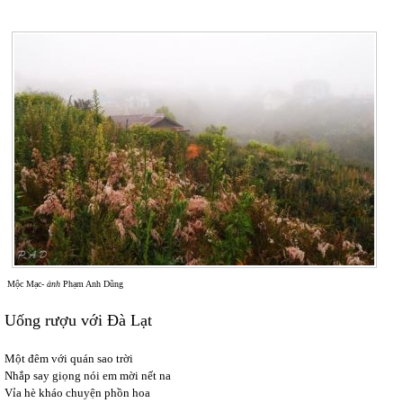
Mộc Mạc-
ảnh
Phạm Anh Dũng
Uống rượu với Đà Lạt
Một đêm với quán sao trời
Nhắp say giọng nói em mời nết na
Vỉa hè kháo chuyện phồn hoa