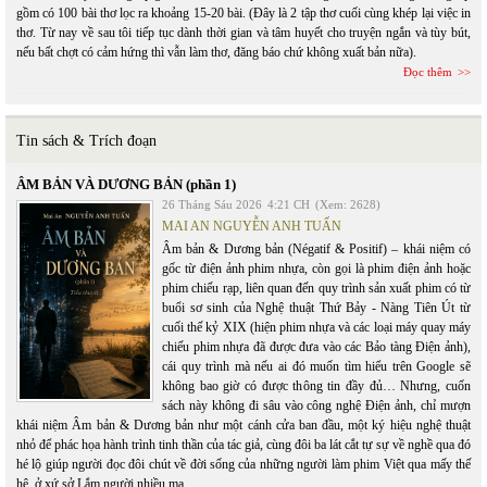
gồm có 100 bài thơ lọc ra khoảng 15-20 bài. (Đây là 2 tập thơ cuối cùng khép lại việc in
thơ. Từ nay về sau tôi tiếp tục dành thời gian và tâm huyết cho truyện ngắn và tùy bút,
nếu bất chợt có cảm hứng thì vẫn làm thơ, đăng báo chứ không xuất bản nữa).
Đọc thêm
Tin sách & Trích đoạn
ÂM BẢN VÀ DƯƠNG BẢN (phần 1)
26 Tháng Sáu 2026
4:21 CH
(Xem: 2628)
MAI AN NGUYỄN ANH TUẤN
Âm bản & Dương bản (Négatif & Positif) – khái niệm có
gốc từ điện ảnh phim nhựa, còn gọi là phim điện ảnh hoặc
phim chiếu rạp, liên quan đến quy trình sản xuất phim có từ
buổi sơ sinh của Nghệ thuật Thứ Bảy - Nàng Tiên Út từ
cuối thế kỷ XIX (hiện phim nhựa và các loại máy quay máy
chiếu phim nhựa đã được đưa vào các Bảo tàng Điện ảnh),
cái quy trình mà nếu ai đó muốn tìm hiểu trên Google sẽ
không bao giờ có được thông tin đầy đủ… Nhưng, cuốn
sách này không đi sâu vào công nghệ Điện ảnh, chỉ mượn
khái niệm Âm bản & Dương bản như một cánh cửa ban đầu, một ký hiệu nghệ thuật
nhỏ để phác họa hành trình tinh thần của tác giả, cùng đôi ba lát cắt tự sự về nghề qua đó
hé lộ giúp người đọc đôi chút về đời sống của những người làm phim Việt qua mấy thế
hệ, ở xứ sở Lắm người nhiều ma …