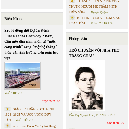
THÁNH THIÊN NỮ TƯỚNG -
NHỮNG NGƯỜI MẸ TRẦM MÌNH
TRÊN SÔNG
Nguyệt Quỳnh
KHI TÌNH YÊU NHUỐM MÀU
Biên Khảo
TOAN TÍNH
Hoàng Thị Bích Hà
Sau lễ động thổ Dự án Kênh
Funan Techo Cách đây 2 năm,
Phỏng Vấn
Cần một tầm nhìn mới: từ "một
công trình" sang "một hệ thống"
TRÒ CHUYỆN VỚI NHÀ THƠ
thủy văn ảnh hưởng trên toàn lưu
TRANG CHÂU
vực
NGÔ THẾ VINH
Đọc thêm
GIÁO SƯ TRẦN NGỌC NINH
1923 -2025 VÀ ƯỚC VỌNG DUY
Trần Thị Nguyệt Mai
,
TRANG CHÂU
TÂN
NGÔ THẾ VINH
Đọc thêm
Cristoforo Borri Và Ký Sự Đàng