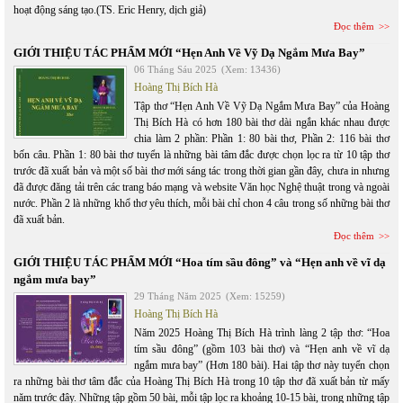
hoạt động sáng tạo.(TS. Eric Henry, dịch giả)
Đọc thêm
GIỚI THIỆU TÁC PHẨM MỚI “Hẹn Anh Về Vỹ Dạ Ngắm Mưa Bay”
06 Tháng Sáu 2025
(Xem: 13436)
Hoàng Thị Bích Hà
Tập thơ “Hẹn Anh Về Vỹ Dạ Ngắm Mưa Bay” của Hoàng
Thị Bích Hà có hơn 180 bài thơ dài ngắn khác nhau được
chia làm 2 phần: Phần 1: 80 bài thơ, Phần 2: 116 bài thơ
bốn câu. Phần 1: 80 bài thơ tuyển là những bài tâm đắc được chọn lọc ra từ 10 tập thơ
trước đã xuất bản và một số bài thơ mới sáng tác trong thời gian gần đây, chưa in nhưng
đã được đăng tải trên các trang báo mạng và website Văn học Nghệ thuật trong và ngoài
nước. Phần 2 là những khổ thơ yêu thích, mỗi bài chỉ chon 4 câu trong số những bài thơ
đã xuất bản.
Đọc thêm
GIỚI THIỆU TÁC PHẨM MỚI “Hoa tím sầu đông” và “Hẹn anh về vĩ dạ
ngắm mưa bay”
29 Tháng Năm 2025
(Xem: 15259)
Hoàng Thị Bích Hà
Năm 2025 Hoàng Thị Bích Hà trình làng 2 tập thơ: “Hoa
tím sầu đông” (gồm 103 bài thơ) và “Hẹn anh về vĩ dạ
ngắm mưa bay” (Hơn 180 bài). Hai tập thơ này tuyển chọn
ra những bài thơ tâm đắc của Hoàng Thị Bích Hà trong 10 tập thơ đã xuất bản từ mấy
năm trước đây. Những tập gồm 50 bài, mỗi tập lọc ra khoảng 10-15 bài, trong những tập