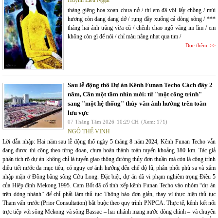
Huỳnh Liễu Ngạn
tháng giêng hoa xoan chưa nở / thì em đã vội lấy chồng / mùi
hương còn đang dang dở / rụng đầy xuống cả dòng sông / ***
tháng hai ánh trăng vừa cũ / chênh chao ngõ vắng im lìm / em
không còn gì để nói / chỉ màu nắng nhạt qua tim /
Đọc thêm
Sau lễ động thổ Dự án Kênh Funan Techo Cách đây 2
năm, Cần một tầm nhìn mới: từ "một công trình"
sang "một hệ thống" thủy văn ảnh hưởng trên toàn
lưu vực
07 Tháng Tám 2026
10:29 CH
(Xem: 171)
NGÔ THẾ VINH
Lời dẫn nhập: Hai năm sau lễ động thổ ngày 5 tháng 8 năm 2024, Kênh Funan Techo vẫn
đang được thi công theo từng đoạn, chưa hoàn thành toàn tuyến khoảng 180 km. Tác giả
phân tích rõ dự án không chỉ là tuyến giao thông đường thủy đơn thuần mà còn là công trình
điều tiết nước đa mục tiêu, có nguy cơ ảnh hưởng đến chế độ lũ, phân phối phù sa và xâm
nhập mặn ở Đồng bằng sông Cửu Long. Đặc biệt, dự án đã vi phạm nghiêm trọng Điều 5
của Hiệp định Mekong 1995. Cam Bốt đã cố tình xếp kênh Funan Techo vào nhóm “dự án
trên dòng nhánh” để chỉ phải làm thủ tục Thông báo đơn giản, thay vì thực hiện thủ tục
Tham vấn trước (Prior Consultation) bắt buộc theo quy trình PNPCA. Thực tế, kênh kết nối
trực tiếp với sông Mekong và sông Bassac – hai nhánh mang nước dòng chính – và chuyển