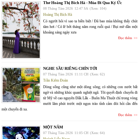
Thơ Hoàng Thị Bích Hà - Mùa Đi Qua Ký Ức
08 Tháng Tám 2026
12:47 SA
(Xem: 104)
Hoàng Thị Bích Hà
Có người hỏi vì sao ta biền biệt / Đã bao mùa không thấy chút
tăm hơi / Có lẽ bởi tháng năm rong ruỗi quá / Bụi mờ dần một
khoảng sáng ngày xưa
Đọc thêm
NGHE SẦU RIÊNG CHÍN TỚI
07 Tháng Tám 2026
11:11 CH
(Xem: 62)
Trần Kiêm Đoàn
Dòng sống cũng như một dòng sông; có những con nước bất
ngờ và những khúc quanh nghiệt ngã. Tôi quyết định chuyến đi
từ Mỹ về cao nguyên Đắk Lắk - Buôn Ma Thuột chỉ trong vòng
mười lăm phút trước một ngọn trào tỉnh cảm đòi hỏi cần đến
một chuyến đi xa.
Đọc thêm
MỘT NĂM
07 Tháng Tám 2026
11:05 CH
(Xem: 64)