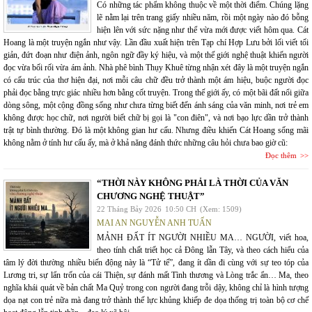
Có những tác phẩm không thuộc về một thời điểm. Chúng lặng
lẽ nằm lại trên trang giấy nhiều năm, rồi một ngày nào đó bỗng
hiện lên với sức nặng như thể vừa mới được viết hôm qua. Cát
Hoang là một truyện ngắn như vậy. Lần đầu xuất hiện trên Tạp chí Hợp Lưu bởi lối viết tối
giản, đứt đoạn như điện ảnh, ngôn ngữ đầy ký hiệu, và một thế giới nghệ thuật khiến người
đọc vừa bối rối vừa ám ảnh. Nhà phê bình Thụy Khuê từng nhận xét đây là một truyện ngắn
có cấu trúc của thơ hiện đại, nơi mỗi câu chữ đều trở thành một ám hiệu, buộc người đọc
phải đọc bằng trực giác nhiều hơn bằng cốt truyện. Trong thế giới ấy, có một bãi đất nổi giữa
dòng sông, một cộng đồng sống như chưa từng biết đến ánh sáng của văn minh, nơi trẻ em
không được học chữ, nơi người biết chữ bị gọi là "con điên", và nơi bạo lực dần trở thành
trật tự bình thường. Đó là một không gian hư cấu. Nhưng điều khiến Cát Hoang sống mãi
không nằm ở tính hư cấu ấy, mà ở khả năng đánh thức những câu hỏi chưa bao giờ cũ:
Đọc thêm
“THỜI NÀY KHÔNG PHẢI LÀ THỜI CỦA VĂN
CHƯƠNG NGHỆ THUẬT”
22 Tháng Bảy 2026
10:50 CH
(Xem: 1509)
MAI AN NGUYỄN ANH TUẤN
MẢNH ĐẤT ÍT NGƯỜI NHIỀU MA… NGƯỜI, viết hoa,
theo tính chất triết học cả Đông lẫn Tây, và theo cách hiểu của
tâm lý đời thường nhiều biến động này là “Tử tế”, đang ít dần đi cùng với sự teo tóp của
Lương tri, sự lẩn trốn của cái Thiện, sự đánh mất Tình thương và Lòng trắc ẩn… Ma, theo
nghĩa khái quát về bản chất Ma Quỷ trong con người đang trỗi dậy, không chỉ là hình tượng
dọa nạt con trẻ nữa mà đang trở thành thế lực khủng khiếp đe dọa thống trị toàn bộ cơ chế