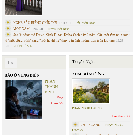
NGHE SẦU RIÊNG CHÍN TỚI
11:11 CH
Trần Kiêm Đoàn
MỘT NĂM
11:05 CH
Huỳnh Liễu Ngạn
Sau lễ động thổ Dự án Kênh Funan Techo Cách đây 2 năm, Cần một tầm nhìn mới:
từ "một công trình" sang "một hệ thống" thủy văn ảnh hưởng trên toàn lưu vực
10:29
CH
NGÔ THẾ VINH
Truyện Ngắn
Thơ
XÓM BỜ MƯƠNG
BÃO Ở VÙNG BIÊN
PHAN
THANH
BÌNH
Đọc
thêm
PHẠM NGỌC LƯƠNG
Đọc thêm
CÁT HOANG
PHẠM NGỌC
LƯƠNG