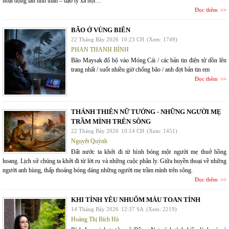
hoạt động lẫn tinh thần – đạo lý xã hội…
Đọc thêm
BÃO Ở VÙNG BIÊN
22 Tháng Bảy 2026
10:23 CH
(Xem: 1749)
PHAN THANH BÌNH
Bão Maysak đổ bộ vào Móng Cái / các bản tin điện tử dồn lên
trang nhất / suốt nhiều giờ chống bão / anh đợi bản tin em
Đọc thêm
THÁNH THIÊN NỮ TƯỚNG - NHỮNG NGƯỜI MẸ
TRẦM MÌNH TRÊN SÔNG
22 Tháng Bảy 2026
10:14 CH
(Xem: 1451)
Nguyệt Quỳnh
Đất nước ta khởi đi từ hình bóng một người mẹ thuở hồng
hoang. Lịch sử chúng ta khởi đi từ lời ru và những cuộc phân ly. Giữa huyền thoại về những
người anh hùng, thấp thoáng bóng dáng những người mẹ trầm mình trên sông.
Đọc thêm
KHI TÌNH YÊU NHUỐM MÀU TOAN TÍNH
14 Tháng Bảy 2026
12:37 SA
(Xem: 2219)
Hoàng Thị Bích Hà