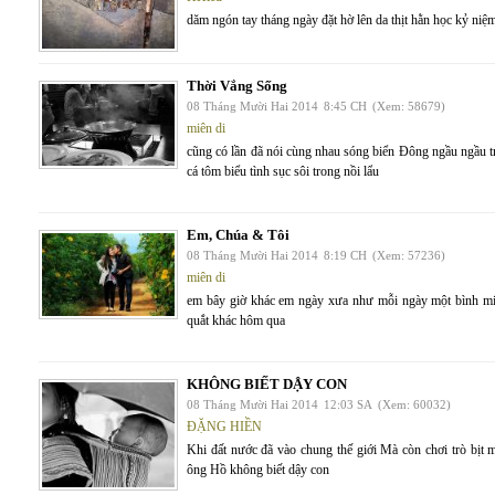
dăm ngón tay tháng ngày đặt hờ lên da thịt hằn học kỷ niệ
Thời Vắng Sống
08 Tháng Mười Hai 2014
8:45 CH
(Xem: 58679)
miên di
cũng có lần đã nói cùng nhau sóng biển Đông ngầu ngầu t
cá tôm biểu tình sục sôi trong nồi lẩu
Em, Chúa & Tôi
08 Tháng Mười Hai 2014
8:19 CH
(Xem: 57236)
miên di
em bây giờ khác em ngày xưa như mỗi ngày một bình mi
quắt khác hôm qua
KHÔNG BIẾT DẬY CON
08 Tháng Mười Hai 2014
12:03 SA
(Xem: 60032)
ĐẶNG HIỀN
Khi đất nước đã vào chung thế giới Mà còn chơi trò bị
ông Hồ không biết dậy con