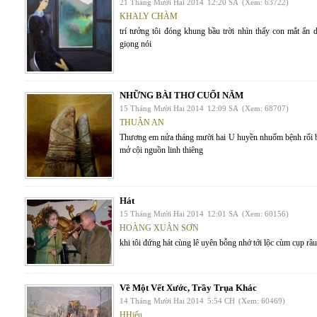
21 Tháng Mười Hai 2014
12:20 SA
(Xem: 63722)
KHALY CHÀM
trí tưởng tôi đóng khung bầu trời nhìn thấy con mắt ẩn
giọng nói
NHỮNG BÀI THƠ CUỐI NĂM
15 Tháng Mười Hai 2014
12:09 SA
(Xem: 68707)
THUẬN AN
Thương em nửa tháng mười hai U huyền nhuốm bệnh rối b
mở cội nguồn linh thiêng
Hát
15 Tháng Mười Hai 2014
12:01 SA
(Xem: 60156)
HOÀNG XUÂN SƠN
khi tôi đứng hát cùng lê uyên bỗng nhớ tới lộc cùm cụp r
Về Một Vết Xước, Trầy Trụa Khác
14 Tháng Mười Hai 2014
5:54 CH
(Xem: 60469)
HHiếu