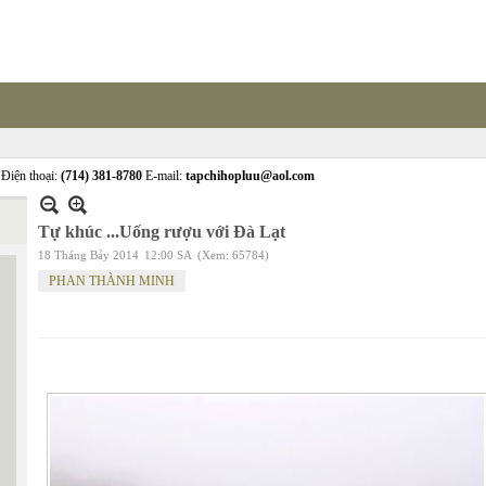
Điện thoại:
(714) 381-8780
E-mail:
tapchihopluu@aol.com
Tự khúc ...Uống rượu với Đà Lạt
18 Tháng Bảy 2014
12:00 SA
(Xem: 65784)
PHAN THÀNH MINH