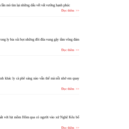
m lần mò tìm lại những dấu vết vất vưởng hạnh phúc
Đọc thêm
rong ly bia sủi bọt những đôi đũa vung gậy tầm vông đám
Đọc thêm
nh khác ly cà phê sáng nào vẫn thế mà nỗi nhớ em quay
Đọc thêm
t mắt với bịt mồm Hôm qua có người vào xứ Nghệ Kêu bố
Đọc thêm