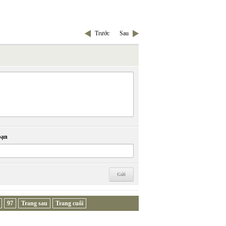
Trước
Sau
bạn
97
Trang sau
Trang cuối