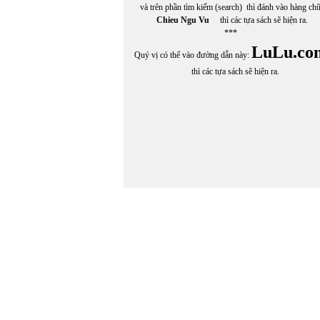
và trên phần tìm kiếm (search) thì đánh vào hàng ch
Chieu Ngu Vu
thì các tựa sách sẽ hiện ra.
***
LuLu.co
Quý vị có thể vào đường dẫn này:
thì các tựa sách sẽ hiện ra.