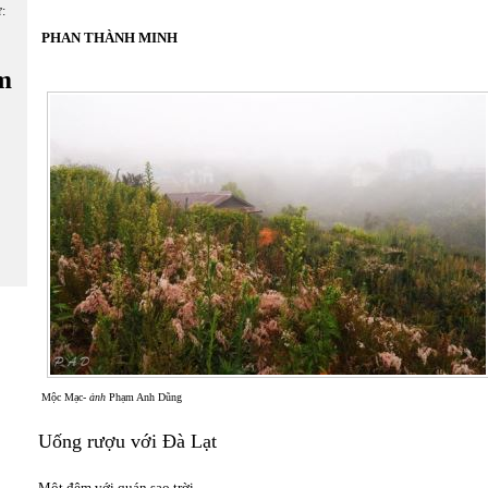
ữ:
PHAN THÀNH MINH
m
Mộc Mạc-
ảnh
Phạm Anh Dũng
Uống rượu với Đà Lạt
Một đêm với quán sao trời