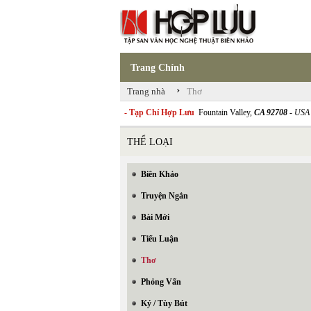
Trang Chính
›
Trang nhà
Thơ
- Tạp Chí Hợp Lưu
Fountain Valley,
CA 92708
- USA
THỂ LOẠI
Biên Khảo
Truyện Ngắn
Bài Mới
Tiểu Luận
Thơ
Phỏng Vấn
Ký / Tùy Bút