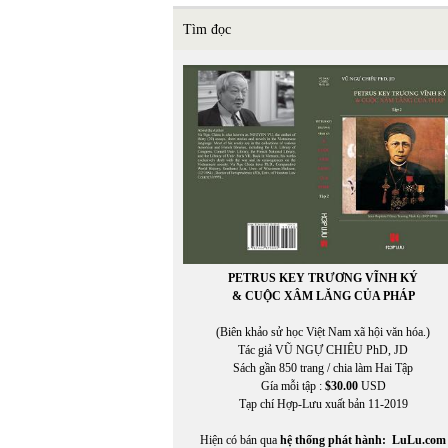
Tìm đọc
PETRUS KEY TRƯƠNG VĨNH KÝ
& CUỘC XÂM LĂNG CỦA PHÁP
(Biên khảo sử học Việt Nam xã hội văn hóa.)
Tác giả VŨ NGỰ CHIÊU PhD, JD
Sách gần 850 trang / chia làm Hai Tập
Gía mỗi tập :
$30.00
USD
Tạp chí Hợp-Lưu xuất bản 11-2019
Hiện có bán qua
hệ thống phát hành:
LuLu.com