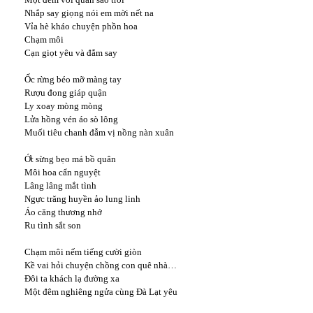
Nhắp say giọng nói em mời nết na
Vỉa hè kháo chuyện phồn hoa
Chạm môi
Cạn giọt yêu và đắm say
Ốc rừng béo mỡ màng tay
Rượu đong giáp quận
Ly xoay mòng mòng
Lửa hồng vén áo sò lông
Muối tiêu chanh đẫm vị nồng nàn xuân
Ớt sừng bẹo má bồ quân
Môi hoa cẩn nguyệt
Lâng lâng mắt tình
Ngực trăng huyền ảo lung linh
Áo căng thương nhớ
Ru tình sắt son
Chạm môi nếm tiếng cười giòn
Kề vai hỏi chuyện chồng con quê nhà…
Đôi ta khách lạ đường xa
Một đêm nghiêng ngửa cùng Đà Lạt yêu