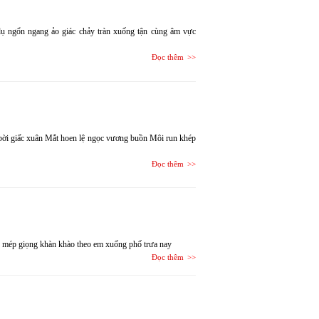
 dụ ngổn ngang ảo giác chảy tràn xuống tận cùng âm vực
Đọc thêm
ời giấc xuân Mắt hoen lệ ngọc vương buồn Môi run khép
Đọc thêm
âu mép giọng khàn khào theo em xuống phố trưa nay
Đọc thêm