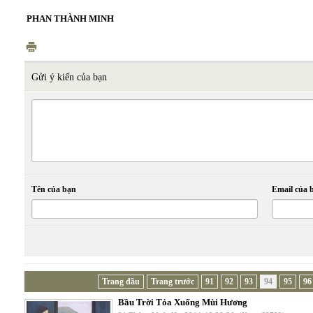
PHAN THÀNH MINH
Gửi ý kiến của bạn
Tên của bạn
Email của 
Trang đầu
Trang trước
91
92
93
94
95
96
Bầu Trời Tỏa Xuống Mùi Hương