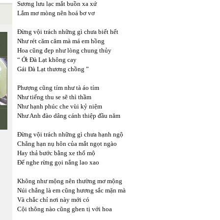
Sương lưu lạc mắt buồn xa xứ
Lắm mơ mòng nên hoá bơ vơ
Đừng vội trách những gì chưa biết hết
Như rét căm căm mà má em hồng
Hoa cũng đẹp như lòng chung thủy
“ Ớt Đà Lạt không cay
Gái Đà Lạt thương chồng ”
Phượng cũng tím như tà áo tím
Như tiếng thu se sẽ thì thầm
Như hạnh phúc che vùi kỷ niệm
Như Anh đào dâng cánh thiệp đầu năm
Đừng vội trách những gì chưa hạnh ngộ
Chẳng hạn nụ hôn của mắt ngọt ngào
Hay thả bước bằng xe thổ mộ
Để nghe rừng gọi nắng lao xao
Không như mộng nên thường mơ mộng
Núi chẳng là em cũng hương sắc mặn mà
Và chắc chỉ nơi này mới có
Cội thông nào cũng ghen tị với hoa