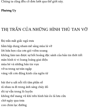
Chúng ta cũng đều cô đơn lướt qua thế giới này.
Phương Uy
THỊ TRẤN CỦA NHỮNG HÌNH THÙ TAN VỠ
t
hị trấn mất giấc ngủ trưa
hầm hập dung nham mê sảng mùa lá vỡ
lời hứa hẹn của cơn gió viêm xoang
không làm tan được sự hốt hoảng đặc sánh của bản tin thời tiết
màn hình ti vi loang loáng giai điệu
mùa hè và những bản tin vụn
vỡ ra trong sự tràn ngập
váng vất cơn động kinh của ngôn từ
bài thơ u uất nỗi tối tăm phần số
rủ nhau ra đi trong ánh sáng cháy đỏ
rồi tự vẫn trong lò luyện
không thể mang vũ khí trên hình hài ẻo lả lưu cửu
chờ ngày qua trưa
con chim lạc đường