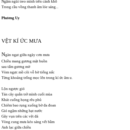
Ngậm ngùi treo mình trên cành khô
Trong cầu vồng thanh âm lóe sáng...
Phương Uy
VỆT KÍ ỨC MƯA
N
gàn ngạt giữa ngày cơn mưa
Chiều mang gương mặt buồn
sau tấm gương mờ
Vòm ngực mồ côi vỗ bờ tiếng nấc
Từng khoảng trống mọc lên trong kí ức âm u.
Lộn ngược gió
Tán cây quằn trở mình cuối mùa
Khát cuống họng rêu phủ
Chiêm bao rụng xuống bờ đa đoan
Gió ngậm những hạt nước
Gãy vụn trên các vệt đá
Vòng cung mưa kéo sáng vết bầm
Anh lạc giữa chiều