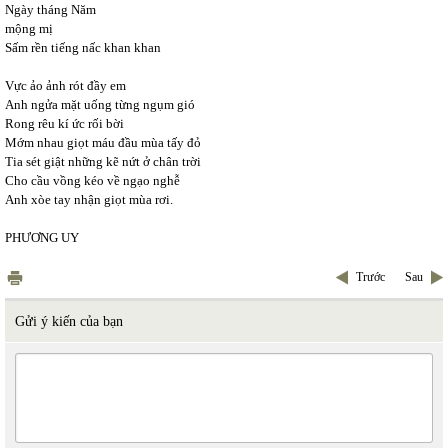
Ngày tháng Năm
mộng mị
Sấm rền tiếng nấc khan khan
Vực ảo ảnh rót đầy em
Anh ngửa mặt uống từng ngụm gió
Rong rêu kí ức rối bời
Mớm nhau giọt máu đầu mùa tấy đỏ
Tia sét giật những kẽ nứt ở chân trời
Cho cầu vồng kéo về ngạo nghễ
Anh xòe tay nhận giọt mùa rơi.
PHƯƠNG UY
Trước
Sau
Gửi ý kiến của bạn