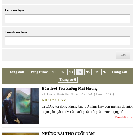
Tên của bạn
Email của bạn
Trang đầu
Trang trước
91
92
93
94
95
96
97
Trang sau
Trang cuối
Bầu Trời Tỏa Xuống Mùi Hương
21 Tháng Mười Hai 2014
12:20 SA
(Xem: 63735)
KHALY CHÀM
trí tưởng tôi đóng khung bầu trời nhìn thấy con mắt ẩn dụ ngổn
ngang ảo giác chảy tràn xuống tận cùng âm vực giọng nói
Đọc thêm
NHỮNG BÀI THƠ CUỐI NĂM