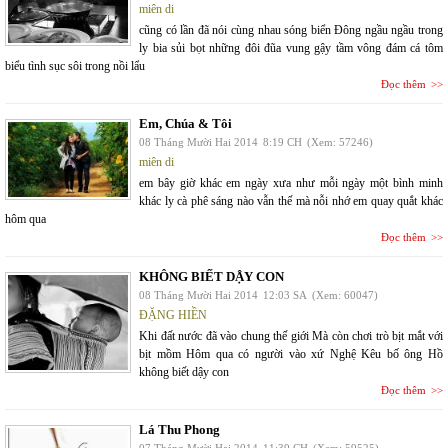
miên di
cũng có lần đã nói cùng nhau sóng biển Đông ngầu ngầu trong
ly bia sủi bọt những đôi đũa vung gậy tầm vông đám cá tôm
biểu tình sục sôi trong nồi lẩu
Đọc thêm
Em, Chúa & Tôi
08 Tháng Mười Hai 2014
8:19 CH
(Xem: 57246)
miên di
em bây giờ khác em ngày xưa như mỗi ngày một bình minh
khác ly cà phê sáng nào vẫn thế mà nỗi nhớ em quay quắt khác
hôm qua
Đọc thêm
KHÔNG BIẾT DẬY CON
08 Tháng Mười Hai 2014
12:03 SA
(Xem: 60047)
ĐẶNG HIỀN
Khi đất nước đã vào chung thế giới Mà còn chơi trò bịt mắt với
bịt mồm Hôm qua có người vào xứ Nghệ Kêu bố ông Hồ
không biết dậy con
Đọc thêm
Lá Thu Phong