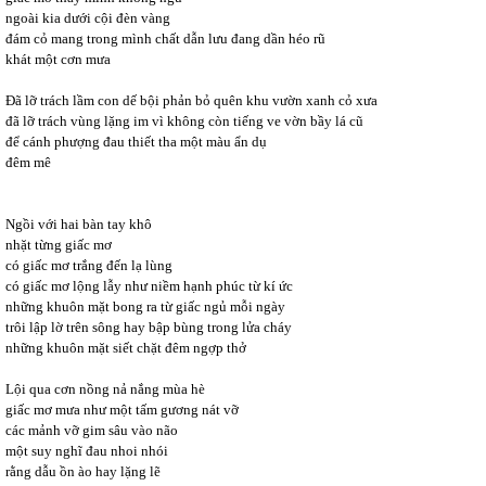
ngoài kia dưới cội đèn vàng
đám cỏ mang trong mình chất dẫn lưu đang dần héo rũ
khát một cơn mưa
Đã lỡ trách lầm con dế bội phản bỏ quên khu vườn xanh cỏ xưa
đã lỡ trách vùng lặng im vì không còn tiếng ve vờn bầy lá cũ
để cánh phượng đau thiết tha một màu ẩn dụ
đêm mê
Ngồi với hai bàn tay khô
nhặt từng giấc mơ
có giấc mơ trắng đến lạ lùng
có giấc mơ lộng lẫy như niềm hạnh phúc từ kí ức
những khuôn mặt bong ra từ giấc ngủ mỗi ngày
trôi lập lờ trên sông hay bập bùng trong lửa cháy
những khuôn mặt siết chặt đêm ngợp thở
Lội qua cơn nồng nả nắng mùa hè
giấc mơ mưa như một tấm gương nát vỡ
các mảnh vỡ gim sâu vào não
một suy nghĩ đau nhoi nhói
rằng dẫu ồn ào hay lặng lẽ