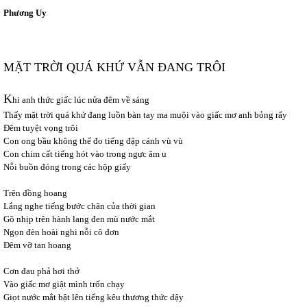
Phương Uy
MẶT TRỜI QUÁ KHỨ VẪN ĐANG TRÔI
K
hi anh thức giấc lúc nửa đêm về sáng
Thấy mặt trời quá khứ đang luồn bàn tay ma muội vào giấc mơ anh bỏng rẩy
Đêm tuyệt vọng trôi
Con ong bầu không thể đo tiếng đập cánh vù vù
Con chim cất tiếng hót vào trong ngực âm u
Nỗi buồn đóng trong các hộp giấy
Trên đồng hoang
Lắng nghe tiếng bước chân của thời gian
Gõ nhịp trên hành lang đen mù nước mắt
Ngọn đèn hoài nghi nỗi cô đơn
Đêm vỡ tan hoang
Cơn đau phả hơi thở
Vào giấc mơ giật mình trốn chạy
Giọt nước mắt bật lên tiếng kêu thương thức dậy