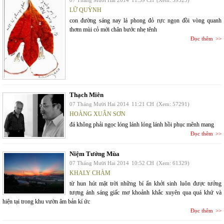
07 Tháng Mười Hai 2014
11:39 CH
(Xem: 59525)
LỮ QUỲNH
con đường sáng nay lá phong đỏ rực ngọn đồi vòng quanh
thơm mùi cỏ mới chân bước nhẹ tênh
Đọc thêm
Thạch Miên
07 Tháng Mười Hai 2014
11:21 CH
(Xem: 57291)
HOÀNG XUÂN SƠN
đá không phải ngọc lóng lánh lóng lánh hồi phục mênh mang
Đọc thêm
Niệm Tưởng Mùa
07 Tháng Mười Hai 2014
10:52 CH
(Xem: 61329)
KHALY CHÀM
từ hun hút mặt trời những bí ẩn khởi sinh luôn được tưởng
tượng ánh sáng giấc mơ khoảnh khắc xuyên qua quá khứ và
hiện tại trong khu vườn âm bản kí ức
Đọc thêm