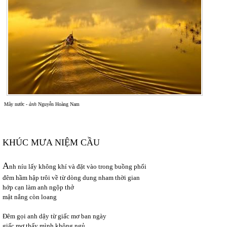
Mây nước -
ành
Nguyễn Hoàng Nam
KHÚC MƯA NIỆM CẦU
A
nh níu lấy không khí và đặt vào trong buồng phổi
đêm hầm hập trôi về từ dòng dung nham thời gian
hớp cạn làm anh ngộp thở
mật nắng còn loang
Đêm gọi anh dậy từ giấc mơ ban ngày
giấc mơ thấy mình không ngủ