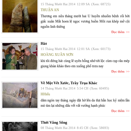
15 Tháng Mười Hai 2014
12:09 SA
(Xem: 68725)
THUẬN AN
Thương em nửa tháng mười hai U huyền nhuốm bệnh rối bời
giấc xuân Mắt hoen lệ ngọc vương buồn Môi run khép mở cội
nguồn linh thiêng
Đọc thêm
Hát
15 Tháng Mười Hai 2014
12:01 SA
(Xem: 60173)
HOÀNG XUÂN SƠN
khi tôi đứng hát cùng lê uyên bỗng nhớ tới lộc cùm cụp râu mép
giọng khàn khào theo em xuống phố trưa nay
Đọc thêm
Về Một Vết Xước, Trầy Trụa Khác
14 Tháng Mười Hai 2014
5:54 CH
(Xem: 60495)
HHiếu
dăm ngón tay tháng ngày đặt hờ lên da thịt hằn học kỷ niệm lần
mò tìm lại những dấu vết vất vưởng hạnh phúc
Đọc thêm
Thời Vắng Sống
08 Tháng Mười Hai 2014
8:45 CH
(Xem: 58693)