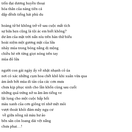
trốn đại dương huyền thoại
hóa thân của nàng tiên cá
dập dềnh tiếng hát phù du
hoàng tử bé không trở về sau cuộc mất tích
sự hứa hẹn cũng là tội ác em biết không?
dư âm của mặt trời nấn níu trên hàn thử biểu
hoài niệm một gương mặt của lửa
nhảy múa trong bóng nắng dị mộng
chiều hè rớt từng giọt nóng trên tay
mùa đỏ lửa
người con gái ngày ấy về nhặt nhạnh cỏ úa
nơi có xác những cụm hoa chết khô khi xuân vừa qua
ám ảnh bởi mùa di tản của các cơn mưa
chưa kịp phục sinh cho lần khốn cùng sau cuối
những quả trứng nở ra âm âm tiếng ve
lật lọng cho một cuộc hấp hối
màu xanh của cơn giông trí nhớ mệt mỏi
vượt thoát khỏi đám mây ngụ cư
về giữa nồng nã màu hư ảo
bên sân còn loang dài vệt nắng
chưa phai…!