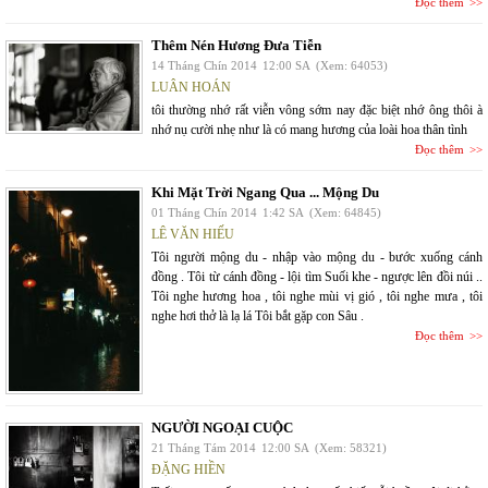
Đọc thêm
Thêm Nén Hương Đưa Tiễn
14 Tháng Chín 2014
12:00 SA
(Xem: 64053)
LUÂN HOÁN
tôi thường nhớ rất viễn vông sớm nay đặc biệt nhớ ông thôi à
nhớ nụ cười nhẹ như là có mang hương của loài hoa thân tình
Đọc thêm
Khi Mặt Trời Ngang Qua ... Mộng Du
01 Tháng Chín 2014
1:42 SA
(Xem: 64845)
LÊ VĂN HIẾU
Tôi người mộng du - nhập vào mộng du - bước xuống cánh
đồng . Tôi từ cánh đồng - lội tìm Suối khe - ngược lên đồi núi ..
Tôi nghe hương hoa , tôi nghe mùi vị gió , tôi nghe mưa , tôi
nghe hơi thở là lạ lá Tôi bắt gặp con Sâu .
Đọc thêm
NGƯỜI NGOẠI CUỘC
21 Tháng Tám 2014
12:00 SA
(Xem: 58321)
ĐẶNG HIỀN