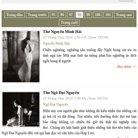
Trang đầu
Trang trước
95
96
97
98
99
100
101
Trang sau
Trang cuối
Thơ Nguyễn Minh Hải
23 Tháng Chín 2014
1:06 CH
(Xem: 59559)
Nguyễn Minh Hải
Chiều nghiêng, nghiêng sầu xuống đầy Ngồi hong sợi tóc ru
tình ngủ say Một mai tình úa mộng phai Em nghiêng áo lệch
ngồi hong lệ người
Đọc thêm
Thơ Ngô Đại Nguyên
22 Tháng Chín 2014
2:00 SA
(Xem: 64134)
Ngô Đại Nguyên
Hiện nay con người gần như không đủ kiên nhẫn cho những cái
gì hơi cũ và dài dòng. Tuy nhiên, nếu thưởng thức thơ mà bạn
bảo rằng không có nhiều thì giờ thì thật tội nghiệp cho
thơ...Chúng tôi hân hạnh giới thiệu những bài thơ tiêu biểu của
Ngô Đại Nguyên đến với quí bạn đọc và văn hữu của Hợp Lưu.