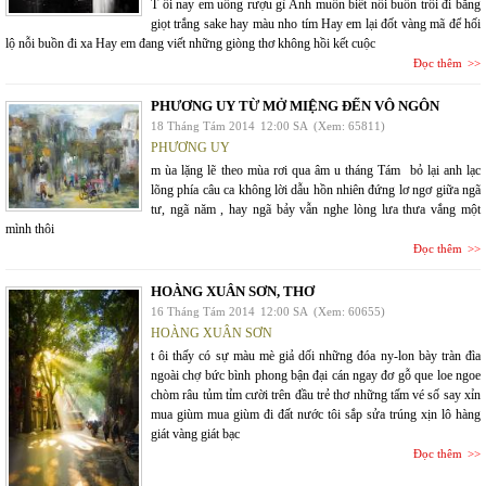
T ối nay em uống rượu gì Anh muốn biết nỗi buồn trôi đi bằng
giọt trắng sake hay màu nho tím Hay em lại đốt vàng mã để hối
lộ nỗi buồn đi xa Hay em đang viết những giòng thơ không hồi kết cuộc
Đọc thêm
PHƯƠNG UY TỪ MỞ MIỆNG ĐẾN VÔ NGÔN
18 Tháng Tám 2014
12:00 SA
(Xem: 65811)
PHƯƠNG UY
m ùa lặng lẽ theo mùa rơi qua âm u tháng Tám bỏ lại anh lạc
lõng phía câu ca không lời dẫu hồn nhiên đứng lơ ngơ giữa ngã
tư, ngã năm , hay ngã bảy vẫn nghe lòng lưa thưa vắng một
mình thôi
Đọc thêm
HOÀNG XUÂN SƠN, THƠ
16 Tháng Tám 2014
12:00 SA
(Xem: 60655)
HOÀNG XUÂN SƠN
t ôi thấy có sự màu mè giả dối những đóa ny-lon bày tràn đìa
ngoài chợ bức bình phong bận đại cán ngay đơ gỗ que loe ngoe
chòm râu tủm tỉm cười trên đầu trẻ thơ những tấm vé số say xỉn
mua giùm mua giùm đi đất nước tôi sắp sửa trúng xịn lô hàng
giát vàng giát bạc
Đọc thêm