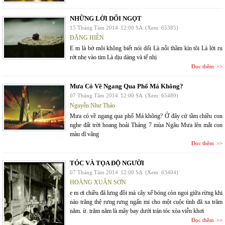
NHỮNG LỜI DỐI NGỌT
15 Tháng Tám 2014
12:00 SA
(Xem: 65385)
ĐẶNG HIỀN
E m là bờ môi không biết nói dối Là nỗi thầm kín tôi Là lời ru
rớt nhẹ vào tim Là dịu dàng và tế nhị
Đọc thêm
Mưa Có Về Ngang Qua Phố Má Không?
07 Tháng Tám 2014
12:00 SA
(Xem: 65489)
Nguyễn Như Thảo
Mưa có về ngang qua phố Má không? Ở đây cứ tầm chiều con
nghe đất trời hoang hoải Tháng 7 mùa Ngâu Mưa lên mắt con
màu dĩ vãng
Đọc thêm
TÓC VÀ TỌA ĐỘ NGƯỜI
07 Tháng Tám 2014
12:00 SA
(Xem: 63404)
HOÀNG XUÂN SƠN
e m ơi chiều đã lưng đồi mà cây xế bóng còn ngoi giữa rừng khi
nào trăng thệ rưng rưng ngấn mi cho một cuộc tình đã xa trăm
năm. ừ. trăm năm là mây bay dưới trán tóc xòa viễn khơi
Đọc thêm