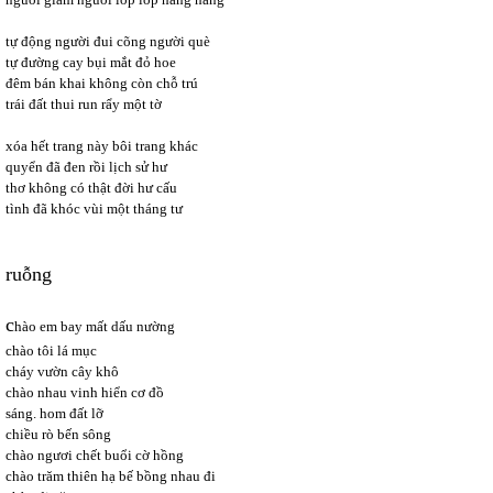
tự động người đui cõng người què
tự đường cay bụi mắt đỏ hoe
đêm bán khai không còn chỗ trú
trái đất thui run rẩy một tờ
xóa hết trang này bôi trang khác
quyển đã đen rồi lịch sử hư
thơ không có thật đời hư cấu
tình đã khóc vùi một tháng tư
ruỗng
c
hào em bay mất dấu nường
chào tôi lá mục
cháy vườn cây khô
chào nhau vinh hiển cơ đồ
sáng. hom đất lỡ
chiều rò bến sông
chào ngươi chết buổi cờ hồng
chào trăm thiên hạ bế bồng nhau đi