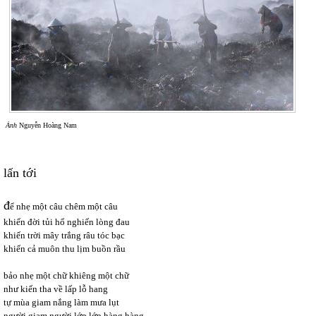
Ảnh
Nguyễn Hoàng Nam
lấn tới
đ
ể nhẹ một câu chêm một câu
khiến đời tủi hổ nghiến lòng đau
khiến trời mây trắng râu tóc bạc
khiến cả muôn thu lịm buồn rầu
bảo nhẹ một chữ khiêng một chữ
như kiến tha về lấp lỗ hang
tự mùa giam nắng làm mưa lụt
người giam người lớp lớp hàng hàng