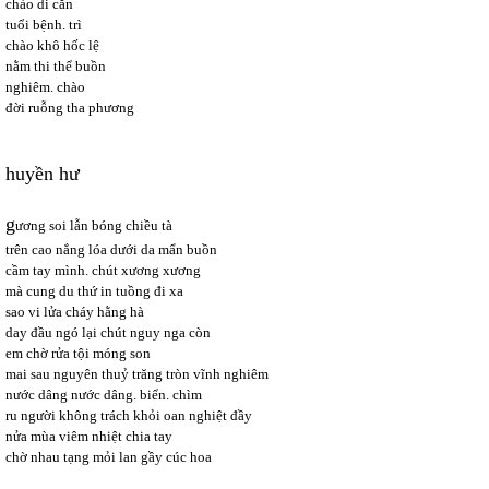
chào di căn
tuổi bệnh. trì
chào khô hốc lệ
nằm thi thể buồn
nghiêm. chào
đời ruỗng tha phương
huyền hư
g
ương soi lẫn bóng chiều tà
trên cao nắng lóa dưới da mẩn buồn
cầm tay mình. chút xương xương
mà cung du thứ in tuồng đi xa
sao vi lửa cháy hằng hà
day đầu ngó lại chút nguy nga còn
em chờ rửa tội móng son
mai sau nguyên thuỷ trăng tròn vĩnh nghiêm
nước dâng nước dâng. biển. chìm
ru người không trách khỏi oan nghiệt đầy
nửa mùa viêm nhiệt chia tay
chờ nhau tạng mỏi lan gầy cúc hoa