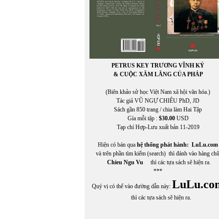
PETRUS KEY TRƯƠNG VĨNH KÝ
& CUỘC XÂM LĂNG CỦA PHÁP
(Biên khảo sử học Việt Nam xã hội văn hóa.)
Tác giả VŨ NGỰ CHIÊU PhD, JD
Sách gần 850 trang / chia làm Hai Tập
Gía mỗi tập :
$30.00
USD
Tạp chí Hợp-Lưu xuất bản 11-2019
Hiện có bán qua
hệ thống phát hành:
LuLu.com
và trên phần tìm kiếm (search) thì đánh vào hàng ch
Chieu Ngu Vu
thì các tựa sách sẽ hiện ra.
***
LuLu.co
Quý vị có thể vào đường dẫn này:
thì các tựa sách sẽ hiện ra.