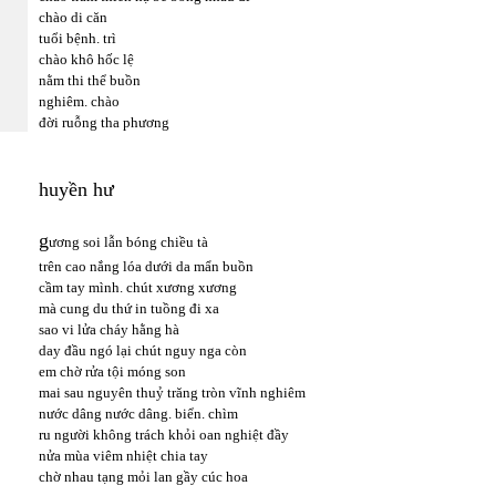
chào di căn
tuổi bệnh. trì
chào khô hốc lệ
nằm thi thể buồn
nghiêm. chào
đời ruỗng tha phương
huyền hư
g
ương soi lẫn bóng chiều tà
trên cao nắng lóa dưới da mẩn buồn
cầm tay mình. chút xương xương
mà cung du thứ in tuồng đi xa
sao vi lửa cháy hằng hà
day đầu ngó lại chút nguy nga còn
em chờ rửa tội móng son
mai sau nguyên thuỷ trăng tròn vĩnh nghiêm
nước dâng nước dâng. biển. chìm
ru người không trách khỏi oan nghiệt đầy
nửa mùa viêm nhiệt chia tay
chờ nhau tạng mỏi lan gầy cúc hoa