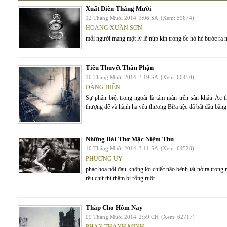
Xuất Diễn Tháng Mười
12 Tháng Mười 2014
3:06 SA
(Xem: 59674)
HOÀNG XUÂN SƠN
mỗi người mang một lý lẽ núp kín trong ốc hó hé bước ra n
Tiểu Thuyết Thân Phận
10 Tháng Mười 2014
3:19 SA
(Xem: 60450)
ĐẶNG HIỀN
Sự phân biệt trong ngoài là tấm màn trên sân khấu Ác t
thượng đế và hành hạ yêu thương Bữa tiệc đã bắt đầu bằng
Những Bài Thơ Mặc Niệm Thu
10 Tháng Mười 2014
3:11 SA
(Xem: 64528)
PHƯƠNG UY
phác họa nỗi đau không lời chiếc não bệnh tật nở ra tron
rêu chữ thì thầm bị rỗng ruột
Thắp Cho Hôm Nay
09 Tháng Mười 2014
2:59 CH
(Xem: 62717)