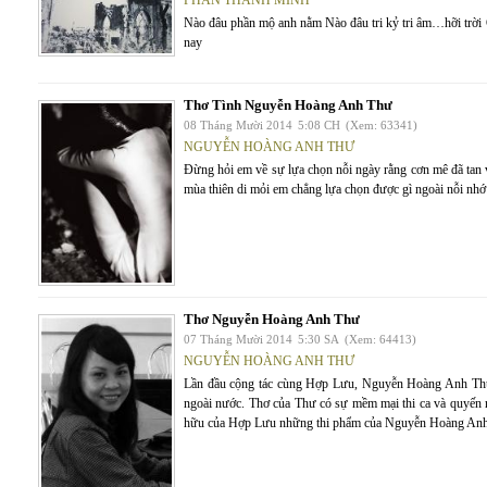
PHAN THÀNH MINH
Nào đâu phần mộ anh nằm Nào đâu tri kỷ tri âm…hỡi trời
nay
Thơ Tình Nguyễn Hoàng Anh Thư
08 Tháng Mười 2014
5:08 CH
(Xem: 63341)
NGUYỄN HOÀNG ANH THƯ
Đừng hỏi em về sự lựa chọn nỗi ngày rằng cơn mê đã tan
mùa thiên di mỏi em chẳng lựa chọn được gì ngoài nỗi nhớ 
Thơ Nguyễn Hoàng Anh Thư
07 Tháng Mười 2014
5:30 SA
(Xem: 64413)
NGUYỄN HOÀNG ANH THƯ
Lần đầu cộng tác cùng Hợp Lưu, Nguyễn Hoàng Anh Thư 
ngoài nước. Thơ của Thư có sự mềm mại thi ca và quyến rũ
hữu của Hợp Lưu những thi phẩm của Nguyễn Hoàng An