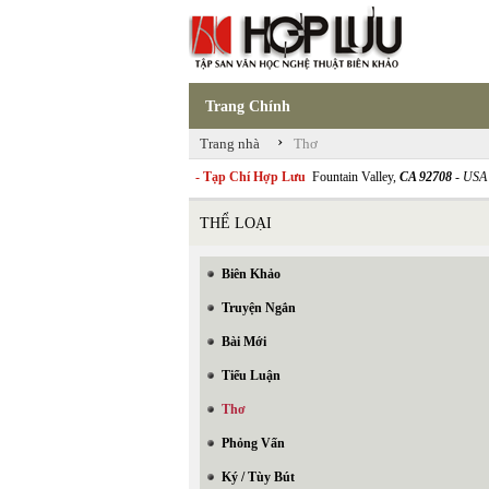
Trang Chính
›
Trang nhà
Thơ
- Tạp Chí Hợp Lưu
Fountain Valley,
CA 92708
- USA
THỂ LOẠI
Biên Khảo
Truyện Ngắn
Bài Mới
Tiểu Luận
Thơ
Phỏng Vấn
Ký / Tùy Bút