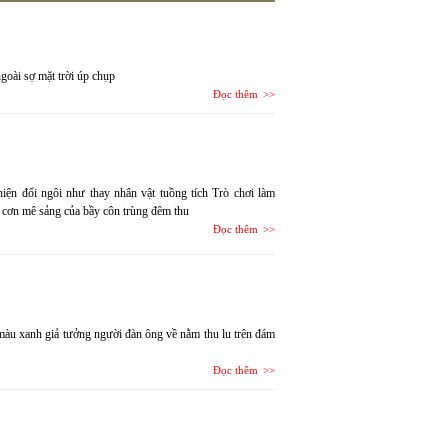
goài sợ mặt trời úp chụp
Đọc thêm
hiện đổi ngôi như thay nhân vật tuồng tích Trò chơi làm
 cơn mê sảng của bầy côn trùng đêm thu
Đọc thêm
g màu xanh giả tưởng người đàn ông về nằm thu lu trên đám
Đọc thêm