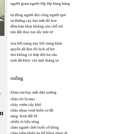
người giam người lớp lớp hàng hàng
tự động người đui cõng người què
tự đường cay bụi mắt đỏ hoe
đêm bán khai không còn chỗ trú
trái đất thui run rẩy một tờ
xóa hết trang này bôi trang khác
quyển đã đen rồi lịch sử hư
thơ không có thật đời hư cấu
tình đã khóc vùi một tháng tư
ruỗng
c
hào em bay mất dấu nường
ữ:
chào tôi lá mục
cháy vườn cây khô
chào nhau vinh hiển cơ đồ
m
sáng. hom đất lỡ
chiều rò bến sông
chào ngươi chết buổi cờ hồng
chào trăm thiên hạ bế bồng nhau đi