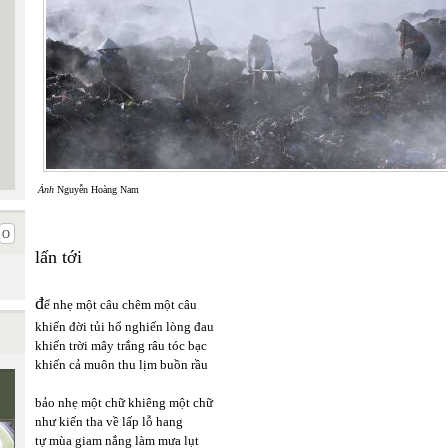
Ảnh
Nguyễn Hoàng Nam
lấn tới
đ
ể nhẹ một câu chêm một câu
khiến đời tủi hổ nghiến lòng đau
khiến trời mây trắng râu tóc bạc
khiến cả muôn thu lịm buồn rầu
bảo nhẹ một chữ khiêng một chữ
như kiến tha về lấp lỗ hang
tự mùa giam nắng làm mưa lụt