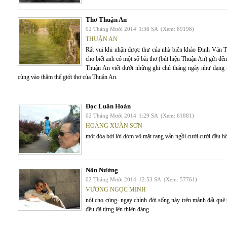
Thơ Thuận An
02 Tháng Mười 2014
1:36 SA
(Xem: 69198)
THUẬN AN
Rất vui khi nhận được thư của nhà biên khảo Đinh Văn T
cho biết anh có một số bài thơ (bút hiệu Thuận An) gửi đ
Thuận An viết dưới những ghi chú tháng ngày như dạng nh
cùng vào thăm thế giới thơ của Thuận An.
Đọc Luân Hoán
02 Tháng Mười 2014
1:29 SA
(Xem: 61881)
HOÀNG XUÂN SƠN
một đóa bời lời dòm vô mặt rạng vẫn ngồi cười cười đầu h
Nõn Nường
02 Tháng Mười 2014
12:53 SA
(Xem: 57761)
VƯƠNG NGỌC MINH
nói cho cùng- ngay chính đời sống này trên mảnh đất quê t
đều đã từng lên thiên đàng