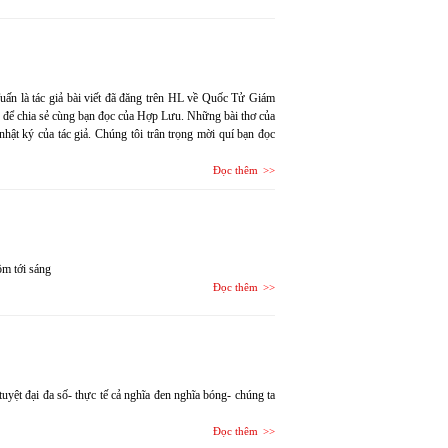
uấn là tác giả bài viết đã đăng trên HL về Quốc Tử Giám
ến để chia sẻ cùng bạn đọc của Hợp Lưu. Những bài thơ của
ật ký của tác giả. Chúng tôi trân trọng mời quí bạn đọc
Đọc thêm
ôm tới sáng
Đọc thêm
uyệt đại đa số- thực tế cả nghĩa đen nghĩa bóng- chúng ta
Đọc thêm