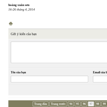
hoàng xuân sơn
16-26 tháng 4, 2014
Gửi ý kiến của bạn
Tên của bạn
Email của 
Trang đầu
Trang trước
94
95
96
97
98
99