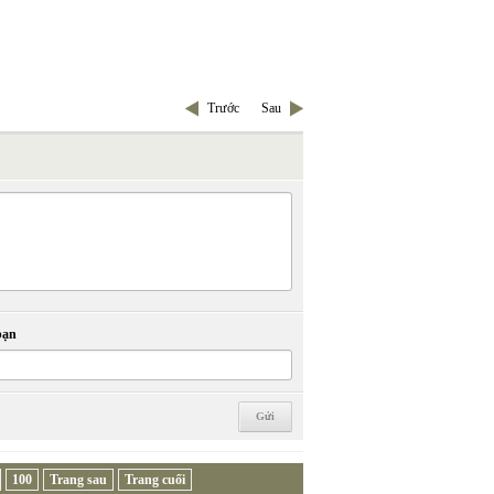
Trước
Sau
bạn
100
Trang sau
Trang cuối