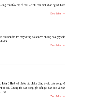
 Cũng con thầy mẹ cả thôi Cớ chi mai mốt khóc người hôm
Đọc thêm
 và trời nhuốm tro mây đừng hỏi em về những hao gầy của
di dời
Đọc thêm
hiện ở Huế, có nhiều tác phẩm đăng ở các báo trong và
 trí tuệ. Chúng tôi trân trọng gởi đến quí bạn đọc và văn
h Thư.
Đọc thêm