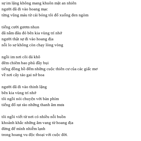
sự im lặng không mang khuôn mặt an nhiên
người đã đi vào hoang mạc
từng vũng máu từ cái bóng tôi đổ xuống đen ngòm
tiếng cười gươm nhọn
đã nằm đâu đó bên kia vùng trí nhớ
người thật sự đi vào hoang địa
nỗi lo sợ không còn chạy lòng vòng
ngồi im nơi cõi đá khô
đêm chiêm bao phủ đầy bụi
tiếng đồng hồ đếm những cuộc thiên cư của các giấc mơ
về nơi cây táo gai nở hoa
người đã đi vào thinh lặng
bên kia vùng trí nhớ
tôi ngồi nói chuyện với bàn phím
tiếng đổ rạt rào những thanh âm mưa
tôi ngồi viết từ nơi có nhiều nỗi buồn
khoảnh khắc những âm vang từ hoang địa
đừng để mình nhiễm lạnh
trong hoang vu độc thoại với cuộc đời.