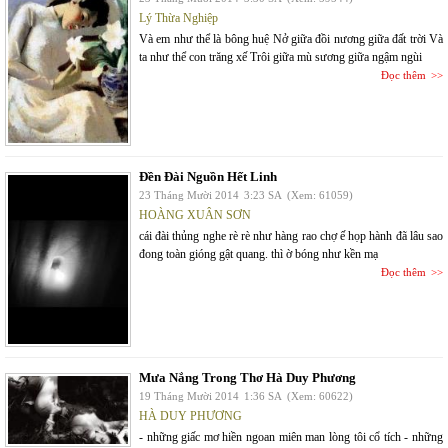
Lý Thừa Nghiệp
Và em như thể là bông huệ Nở giữa đồi nương giữa đất trời Và
ta như thể con trăng xế Trôi giữa mù sương giữa ngậm ngùi
Đọc thêm
Đền Đài Nguồn Hết Linh
23 Tháng Mười 2014
3:23 SA
(Xem: 61059)
HOÀNG XUÂN SƠN
cái đài thủng nghe rè rè như hàng rao chợ ế họp hành đã lâu sao
đong toàn gióng gật quang. thì ờ bóng như kền mạ
Đọc thêm
Mưa Nắng Trong Thơ Hà Duy Phương
19 Tháng Mười 2014
1:36 SA
(Xem: 60622)
HÀ DUY PHƯƠNG
- những giấc mơ hiền ngoan miên man lòng tôi cổ tích - những