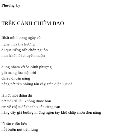
Phương Uy
TRÊN CÁNH CHIÊM BAO
n
hặt nốt hương ngày cũ
nghe mùa tha hương
đi qua tiếng nấc chớp nguồn
mưa khứ hồi chuyến muộn
dung nham vỡ òa cánh phượng
gió mang lửa mặt trời
chiều di căn nắng
nắng nở trên những tán cây, trên diệp lục đá
lá nứt môi thầm thì
bờ môi đã lâu không được hôn
em về chậm để thanh xuân cùng cạn
hàng cây già buông những ngón tay khô chập chờn đón nắng
lũ sâu cuốn kén
nỗi buồn nứt trên lưng