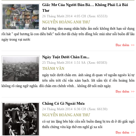
Giấc Mơ Của Người Đàn Bà… Không Phải Là Bài
Thơ
26 Tháng Mười 2014
4:05 CH
(Xem: 65553)
NGUYỄN HOÀNG ANH THƯ
thứ lương tâm mang nhãn hiệu ẩm mốc không thời hạn sử dụng
rồi hát " quê hương là con diều biếc" tuổi thơ đã chảy trên đồng bốc mùi như nỗi buồn để lâu
ngày trong vại nước
Đọc thêm
Ngày Tuột Dưới Chân Em...
25 Tháng Mười 2014
1:51 SA
(Xem: 60583)
THÀNH VĂN
ngày tuột dưới chân em. ánh sáng di quan vẽ ngoằn ngoèo kí tự
trên nền trời chỉ vân xám bạch. lời sấm tội rĩ rền hoàng hôn
không rõ ràng ngữ nghĩa. đôi chân em chênh vênh... không đỡ nổi một ngày.
Đọc thêm
Chẳng Có Gì Ngoài Mưa
24 Tháng Mười 2014
6:36 CH
(Xem: 66130)
NGUYỄN HOÀNG ANH THƯ
có sự im lặng bên bậc cửa nỗi buồn đang bị tru di ở đó giấc ngủ
thiếu chừng vừa kịp thở em nghĩ gì xa xôi
Đọc thêm