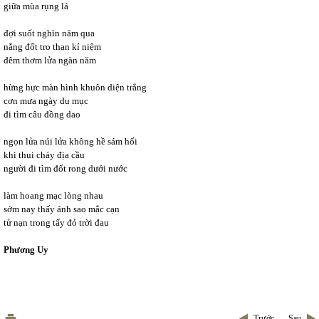
giữa mùa rụng lá
đợi suốt nghìn năm qua
nắng đốt tro than kỉ niệm
đêm thơm lửa ngàn năm
hừng hực màn hình khuôn diện trắng
cơn mưa ngày du mục
đi tìm câu đồng dao
ngọn lửa núi lửa không hề sám hối
khi thui cháy địa cầu
người đi tìm đốt rong dưới nước
làm hoang mạc lòng nhau
sớm nay thấy ánh sao mắc cạn
tử nạn trong tấy đỏ trời đau
Phương Uy
Trước
Sau