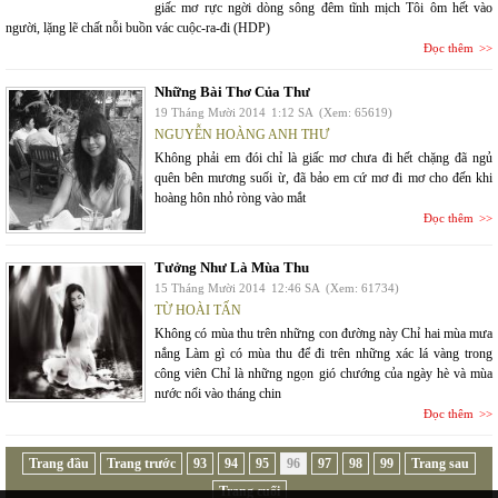
giấc mơ rực ngời dòng sông đêm tĩnh mịch Tôi ôm hết vào
người, lặng lẽ chất nỗi buồn vác cuộc-ra-đi (HDP)
Đọc thêm
Những Bài Thơ Của Thư
19 Tháng Mười 2014
1:12 SA
(Xem: 65619)
NGUYỄN HOÀNG ANH THƯ
Không phải em đói chỉ là giấc mơ chưa đi hết chặng đã ngủ
quên bên mương suối ừ, đã bảo em cứ mơ đi mơ cho đến khi
hoàng hôn nhỏ ròng vào mắt
Đọc thêm
Tưởng Như Là Mùa Thu
15 Tháng Mười 2014
12:46 SA
(Xem: 61734)
TỪ HOÀI TẤN
Không có mùa thu trên những con đường này Chỉ hai mùa mưa
nắng Làm gì có mùa thu để đi trên những xác lá vàng trong
công viên Chỉ là những ngọn gió chướng của ngày hè và mùa
nước nổi vào tháng chin
Đọc thêm
Trang đầu
Trang trước
93
94
95
96
97
98
99
Trang sau
Trang cuối