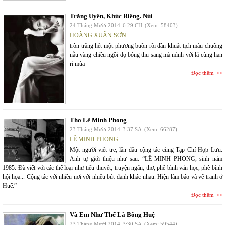
Trăng Uyển, Khúc Riêng. Núi
24 Tháng Mười 2014
6:29 CH
(Xem: 58403)
HOÀNG XUÂN SƠN
tròn trăng hết một phương buồn rồi dần khuất tịch màu chuông
nẫu vàng chiều ngồi đọ bóng thu sang mà mình với lá cùng han
rỉ mùa
Đọc thêm
Thơ Lê Minh Phong
23 Tháng Mười 2014
3:37 SA
(Xem: 66287)
LÊ MINH PHONG
Một người viết trẻ, lần đầu cộng tác cùng Tạp Chí Hợp Lưu.
Anh tự giới thiệu như sau: “LÊ MINH PHONG, sinh năm
1985. Đã viết với các thể loại như tiểu thuyết, truyện ngắn, thơ, phê bình văn học, phê bình
hội họa... Cộng tác với nhiều nơi với nhiều bút danh khác nhau. Hiện làm báo và vẽ tranh ở
Huế.”
Đọc thêm
Và Em Như Thể Là Bông Huệ
23 Tháng Mười 2014
3:30 SA
(Xem: 59544)