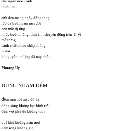
chờ ngày mọc cánh
thoát thai
anh đeo mang ngày đồng thoại
lớp da buồn nám nụ cười
con mắt dị ứng
nhức buốt những hình ảnh chuyển động trên Ti Vi
mở trừng
cánh chiêm bao chập chùng
tê dại
kỉ nguyên im lặng đã nảy chồi
Phượng Uy
DUNG NHAM ĐÊM
đ
êm sám hối màu đỏ úa
dòng sông không lục bình trôi
đêm vớt phù du không tuổi
quá khứ không màu tươi
đám rong không già