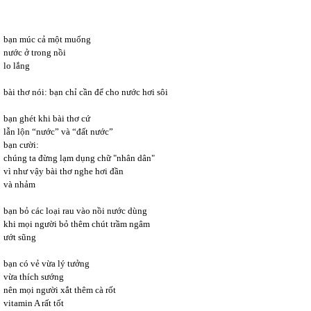
bạn múc cả một muổng
nước ở trong nồi
lo lắng
bài thơ nói: bạn chỉ cần để cho nước hơi sôi
bạn ghét khi bài thơ cứ
lẫn lộn “nước” và “đất nước”
bạn cười:
chúng ta đừng lạm dụng chữ "nhân dân"
vì như vậy bài thơ nghe hơi đần
và nhảm
bạn bỏ các loại rau vào nồi nước dùng
khi mọi người bỏ thêm chút trầm ngâm
ướt sũng
bạn có vẻ vừa lý tưởng
vừa thích sướng
nên mọi người xắt thêm cà rốt
vitamin A rất tốt