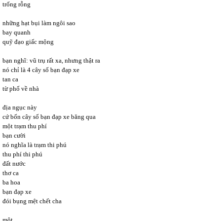
trống rỗng
những hạt bụi làm ngôi sao
bay quanh
quỹ đạo giấc mộng
bạn nghĩ: vũ trụ rất xa, nhưng thật ra
nó chỉ là 4 cây số bạn đạp xe
tan ca
từ phố về nhà
địa ngục này
cứ bốn cây số bạn đạp xe băng qua
một trạm thu phí
bạn cười
nó nghĩa là trạm thi phú
thu phí thi phú
đất nước
thơ ca
ba hoa
bạn đạp xe
đói bụng mệt chết cha
một