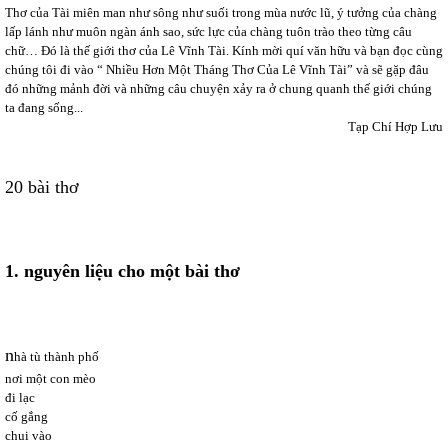
Thơ của Tài miên man như sông như suối trong mùa nước lũ, ý tưởng của chàng
lấp lánh như muôn ngàn ánh sao, sức lực của chàng tuôn trào theo từng câu
chữ… Đó là thế giới thơ của Lê Vĩnh Tài. Kính mời quí văn hữu và bạn đọc cùng
chúng tôi đi vào “ Nhiều Hơn Một Tháng Thơ Của Lê Vĩnh Tài” và sẽ gặp đâu
đó những mảnh đời và những câu chuyện xảy ra ở chung quanh thế giới chúng
ta đang sống...
Tạp Chí Hợp Lưu
20 bài thơ
1. nguyên liệu cho một bài thơ
n
hà tù thành phố
nơi một con mèo
đi lạc
cố gắng
chui vào