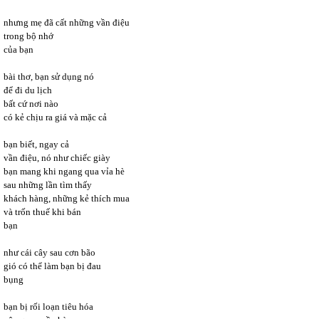
nhưng mẹ đã cất những vần điệu
trong bộ nhớ
của bạn
bài thơ, bạn sử dụng nó
để đi du lịch
bất cứ nơi nào
có kẻ chịu ra giá và mặc cả
bạn biết, ngay cả
vần điệu, nó như chiếc giày
bạn mang khi ngang qua vỉa hè
sau những lần tìm thấy
khách hàng, những kẻ thích mua
và trốn thuế khi bán
bạn
như cái cây sau cơn bão
gió có thể làm bạn bị đau
bụng
bạn bị rối loạn tiêu hóa