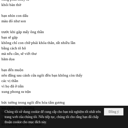
khỏi bàn thờ
bạn nhìn con dấu
màu đỏ như son
trước khi gặp mấy ông thần
bạn sẽ gặp
không chỉ con chữ phải khỏa thân, rất nhiều lần
bằng cách tô hô
mà nếu cần, sẽ viết thư
hăm dọa
bạn đến muộn
nên đằng sau cánh cửa ngôi đền bạn không còn thấy
các vị thần
vì họ đã ở trần
xung phong ra trận
bức tường trong ngôi đền hóa tấm gương
soi chiếu văn chương
Chúng tôi sử dụng cookie để cung cấp cho bạn trải nghiệm tốt nhất trên
Đồng ý
lạnh thấu xương
trang web của chúng tôi. Nếu tiếp tục, chúng tôi cho rằng bạn đã chấp
chỉ còn chúng ta trần truồng
thuận cookie cho mục đích này.
áo choàng của các vị thần