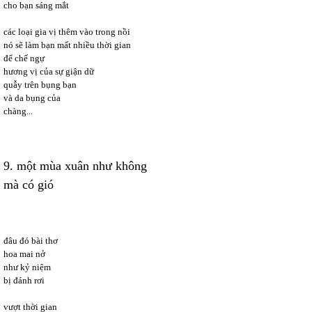
cho bạn sáng mắt
các loại gia vị thêm vào trong nồi
nó sẽ làm bạn mất nhiều thời gian
để chế ngự
hương vị của sự giận dữ
quẫy trên bụng bạn
và da bụng của
chàng...
9. một mùa xuân như không
mà có gió
đâu đó bài thơ
hoa mai nở
như kỷ niệm
bị đánh rơi
vượt thời gian