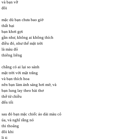
và bạn vỡ
đôi
mặc dù bạn chưa bao giờ
thất bại
bạn khơi gợi
gần như, không ai không thích
điều đó, như thể mặt trời
là màu đỏ
thiêng liêng
chẳng có ai lại so sánh
mặt trời với mặt trăng
và bạn thích hoa
nên bạn làm ánh sáng hơi mờ, và
bạn lung lay theo bài thơ
thở từ chiều
đến tối
sau đó bạn mặc chiếc áo dài màu cỏ
úa, và nghĩ rằng nó
thi thoảng
đôi khi
li ti