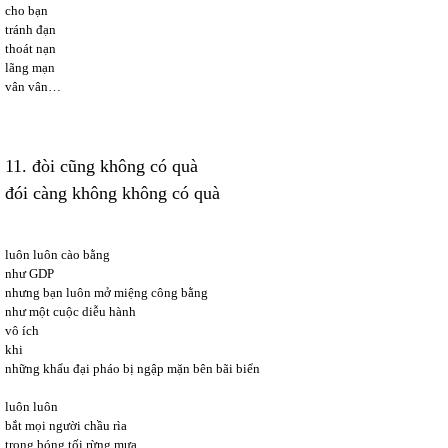
cho bạn
tránh đạn
thoát nạn
lãng mạn
vân vân…
11. đòi cũng không có quà
đói càng không không có quà
luôn luôn cào bằng
như GDP
nhưng bạn luôn mở miệng công bằng
như một cuộc diễu hành
vô ích
khi
những khẩu đại pháo bị ngập mặn bên bãi biển
luôn luôn
bắt mọi người chầu rìa
trong bóng tối rừng mưa