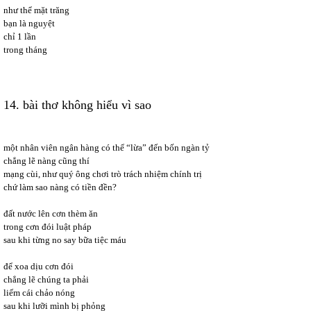
như thể mặt trăng
bạn là nguyệt
chỉ 1 lần
trong tháng
14. bài thơ không hiểu vì sao
một nhân viên ngân hàng có thể “lừa” đến bốn ngàn tỷ
chẳng lẽ nàng cũng thí
mạng cùi, như quý ông chơi trò trách nhiệm chính trị
chứ làm sao nàng có tiền đền?
đất nước lên cơn thèm ăn
trong cơn đói luật pháp
sau khi từng no say bữa tiệc máu
để xoa dịu cơn đói
chẳng lẽ chúng ta phải
liếm cái chảo nóng
sau khi lưỡi mình bị phỏng