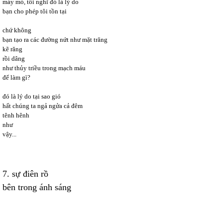
máy mó, tôi nghĩ đó là lý do
bạn cho phép tôi tồn tại
chứ không
bạn tạo ra các đường nứt như mặt trăng
kẽ răng
rồi dâng
như thủy triều trong mạch máu
để làm gì?
đó là lý do tại sao gió
hất chúng ta ngả ngửa cả đêm
tênh hênh
như
vậy...
7. sự điên rồ
bên trong ánh sáng