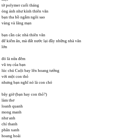
tờ polymer cuối tháng
óng ánh như kính thiên văn
bạn tha hồ ngắm ngôi sao
vàng và lãng mạn
bạn cần các nhà thiên văn
để kiếm ăn, mà đất nước lại đầy những nhà văn
lớn
đó là nửa đêm
vũ trụ của bạn
lúc chú Cuội bay lên hoang tưởng
với một con thỏ
nhưng bạn nghĩ nó là con chó
bây giờ (bạn hay con thỏ?)
làm thơ
loanh quanh
mong manh
như anh
chí thanh
phân xanh
hoang hoải