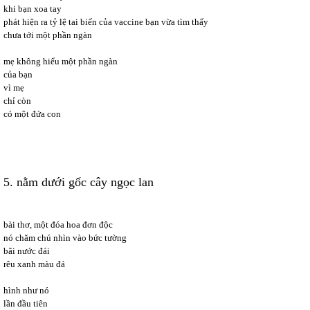
khi bạn xoa tay
phát hiện ra tỷ lệ tai biến của vaccine bạn vừa tìm thấy
chưa tới một phần ngàn
mẹ không hiểu một phần ngàn
của bạn
vì mẹ
chỉ còn
có một đứa con
5. nằm dưới gốc cây ngọc lan
bài thơ, một đóa hoa đơn độc
nó chăm chú nhìn vào bức tường
bãi nước đái
rêu xanh màu đá
hình như nó
lần đầu tiên