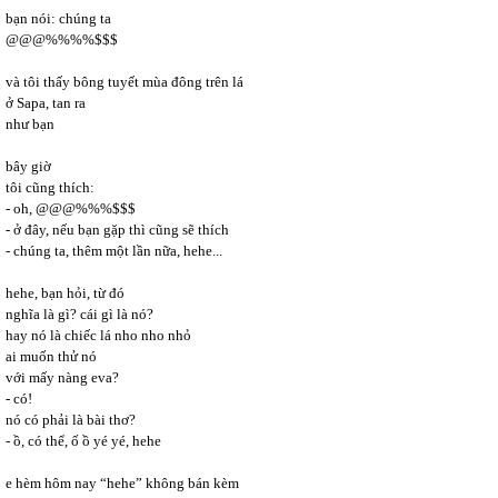
bạn nói: chúng ta
@@@%%%%$$$
và tôi thấy bông tuyết mùa đông trên lá
ở Sapa, tan ra
như bạn
bây giờ
tôi cũng thích:
- oh, @@@%%%$$$
- ở đây, nếu bạn gặp thì cũng sẽ thích
- chúng ta, thêm một lần nữa, hehe...
hehe, bạn hỏi, từ đó
nghĩa là gì? cái gì là nó?
hay nó là chiếc lá nho nho nhỏ
ai muốn thử nó
với mấy nàng eva?
- có!
nó có phải là bài thơ?
- ồ, có thể, ố ồ yé yé, hehe
e hèm hôm nay “hehe” không bán kèm