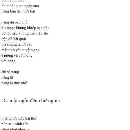
vượt vượt mức
như thói quen ngày xưa
nàng bắn đạn bừa bãi
nàng đã bao phủ
địa ngục khủng khiếp nạn đói
với độ sâu không thể thăm dò
trận đồ bát quái
mà chúng ta rơi vào
một tình yêu tuyệt vọng
ê mông và vỡ mộng
với nàng
chỉ vì nàng
nàng ôi
nàng là duy nhất
15. một ngôi đền chữ nghĩa
thiêng tới mức bài thơ
núp sau cánh cửa
cũng phải nhảy ra