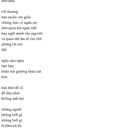
như máu
vết thương
bạn muốn che giấu
chúng, bạn có ngàn tay
như quan âm ngàn mắt
bạn nghĩ mình cầu nguyện
và quan thế âm sẽ che chở
những lời nói
dối
ngày qua ngày
bạn làm
khăn trải giường nhàu nát
hơn
bạn làm tất cả
để tầm nhìn
không mất hút
những người
không biết gì
không biết gì
là hầm trú ẩn