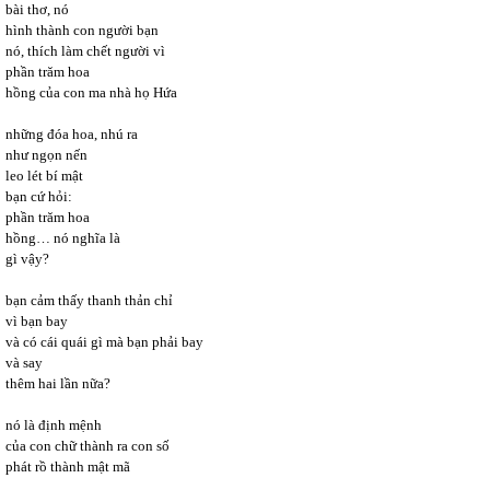
bài thơ, nó
hình thành con người bạn
nó, thích làm chết người vì
phần trăm hoa
hồng của con ma nhà họ Hứa
những đóa hoa, nhú ra
như ngọn nến
leo lét bí mật
bạn cứ hỏi:
phần trăm hoa
hồng… nó nghĩa là
gì vậy?
bạn cảm thấy thanh thản chỉ
vì bạn bay
và có cái quái gì mà bạn phải bay
và say
thêm hai lần nữa?
nó là định mệnh
của con chữ thành ra con số
phát rồ thành mật mã