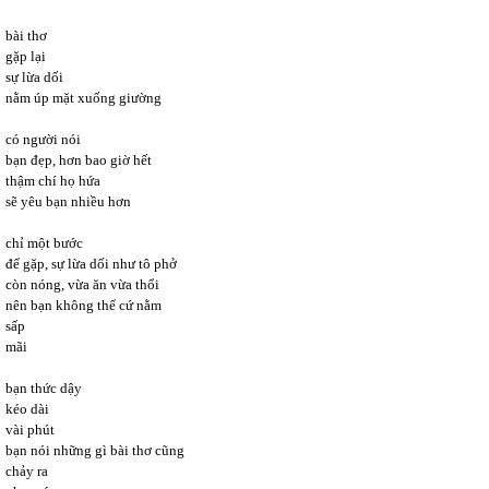
bài thơ
gặp lại
sự lừa dối
nằm úp mặt xuống giường
có người nói
bạn đẹp, hơn bao giờ hết
thậm chí họ hứa
sẽ yêu bạn nhiều hơn
chỉ một bước
để gặp, sự lừa dối như tô phở
còn nóng, vừa ăn vừa thổi
nên bạn không thể cứ nằm
sấp
mãi
bạn thức dậy
kéo dài
vài phút
bạn nói những gì bài thơ cũng
chảy ra