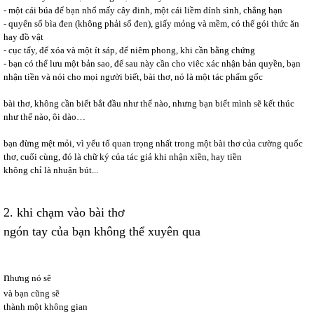
- một cái búa để bạn nhổ mấy cây đinh, một cái liềm dính sình, chẳng hạn
- quyển sổ bìa đen (không phải sổ đen), giấy mỏng và mềm, có thể gói thức ăn
hay đồ vật
- cục tẩy, để xóa và một ít sáp, để niêm phong, khi cần bằng chứng
- bạn có thể lưu một bản sao, để sau này cần cho viêc xác nhận bản quyền, bạn
nhận tiền và nói cho mọi người biết, bài thơ, nó là một tác phẩm gốc
bài thơ, không cần biết bắt đầu như thế nào, nhưng bạn biết mình sẽ kết thúc
như thế nào, ôi dào…
bạn đừng mệt mỏi, vì yếu tố quan trọng nhất trong một bài thơ của cường quốc
thơ, cuối cùng, đó là chữ ký của tác giả khi nhận xiền, hay tiền
không chỉ là nhuận bút...
2. khi chạm vào bài thơ
ngón tay của bạn không thể xuyên qua
n
hưng nó sẽ
và bạn cũng sẽ
thành một không gian