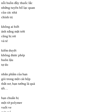
nỗi buồn đầy thuốc lắc
những tuyên bố lạc quan
của các nhà
chính trị
không ai biết
ánh nắng mặt trời
cũng bị rơi
và té
kiểm duyệt
không được phép
buôn lậu
tự do
nhân phẩm của bạn
gói trong một cái hộp
thắt nơ, bạn tưởng là quà
tết…
bạn chuẩn bị
một tờ polymer
vuốt ve