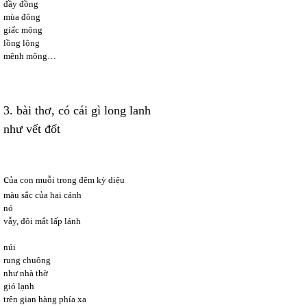
đầy đồng
mùa đông
giấc mộng
lồng lộng
mênh mông…
3. bài thơ, có cái gì long lanh
như vết đốt
c
ủa con muỗi trong đêm kỳ diệu
màu sắc của hai cánh
nó
vẫy, đôi mắt lấp lánh
núi
rung chuông
như nhà thờ
gió lạnh
trên gian hàng phía xa