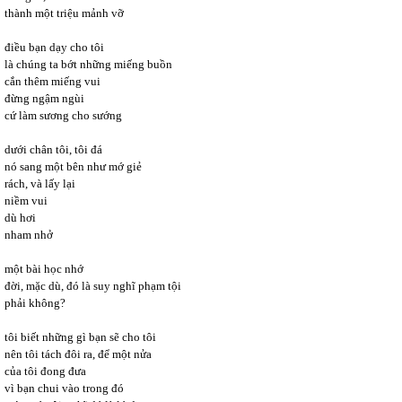
thành một triệu mảnh vỡ
điều bạn dạy cho tôi
là chúng ta bớt những miếng buồn
cắn thêm miếng vui
đừng ngậm ngùi
cứ làm sương cho sướng
dưới chân tôi, tôi đá
nó sang một bên như mớ giẻ
rách, và lấy lại
niềm vui
dù hơi
nham nhở
một bài học nhớ
đời, mặc dù, đó là suy nghĩ phạm tội
phải không?
tôi biết những gì bạn sẽ cho tôi
nên tôi tách đôi ra, để một nửa
của tôi đong đưa
vì bạn chui vào trong đó