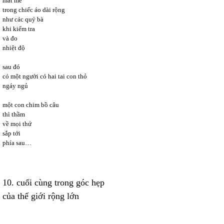
mát mẻ
trong chiếc áo dài rộng
như các quý bà
khi kiểm tra
và đo
nhiệt độ
sau đó
có một người có hai tai con thỏ
ngáy ngủ
một con chim bồ câu
thì thầm
về mọi thứ
sắp tới
phía sau…
10. cuối cùng trong góc hẹp
của thế giới rộng lớn