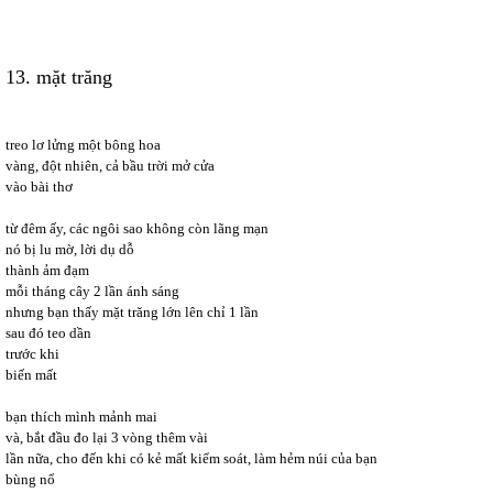
13. mặt trăng
treo lơ lửng một bông hoa
vàng, đột nhiên, cả bầu trời mở cửa
vào bài thơ
từ đêm ấy, các ngôi sao không còn lãng mạn
nó bị lu mờ, lời dụ dỗ
thành ảm đạm
mỗi tháng cây 2 lần ánh sáng
nhưng bạn thấy mặt trăng lớn lên chỉ 1 lần
sau đó teo dần
trước khi
biến mất
bạn thích mình mảnh mai
và, bắt đầu đo lại 3 vòng thêm vài
lần nữa, cho đến khi có kẻ mất kiểm soát, làm hẻm núi của bạn
bùng nổ