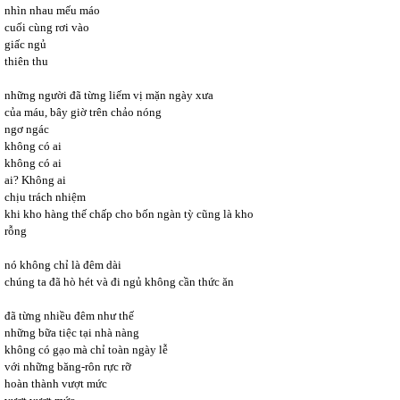
nhìn nhau mếu máo
cuối cùng rơi vào
giấc ngủ
thiên thu
những người đã từng liếm vị mặn ngày xưa
của máu, bây giờ trên chảo nóng
ngơ ngác
không có ai
không có ai
ai? Không ai
chịu trách nhiệm
khi kho hàng thế chấp cho bốn ngàn tỳ cũng là kho
rỗng
nó không chỉ là đêm dài
chúng ta đã hò hét và đi ngủ không cần thức ăn
đã từng nhiều đêm như thế
những bữa tiệc tại nhà nàng
không có gạo mà chỉ toàn ngày lễ
với những băng-rôn rực rỡ
hoàn thành vượt mức