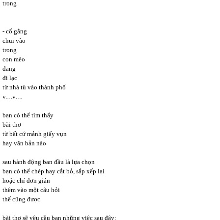
trong
- cố gắng
chui vào
trong
con mèo
đang
đi lạc
từ nhà tù vào thành phố
v…v…
bạn có thể tìm thấy
bài thơ
từ bất cứ mảnh giấy vụn
hay văn bản nào
sau hành động ban đầu là lựa chọn
bạn có thể chép hay cắt bỏ, sắp xếp lại
hoặc chỉ đơn giản
thêm vào một câu hỏi
thế cũng được
bài thơ sẽ yêu cầu bạn những việc sau đây: