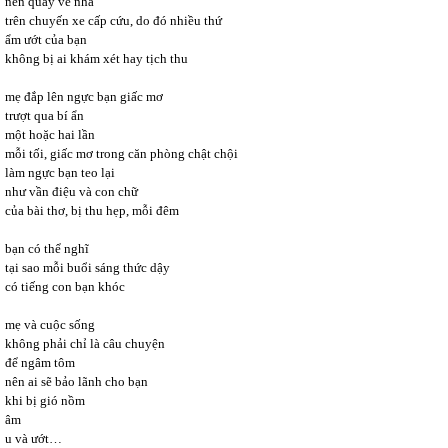
nên quay về nhà
trên chuyến xe cấp cứu, do đó nhiều thứ
ẩm ướt của bạn
không bị ai khám xét hay tịch thu
mẹ đắp lên ngực bạn giấc mơ
trượt qua bí ẩn
một hoặc hai lần
mỗi tối, giấc mơ trong căn phòng chật chội
làm ngực bạn teo lại
như vần điệu và con chữ
của bài thơ, bị thu hẹp, mỗi đêm
bạn có thể nghĩ
tại sao mỗi buổi sáng thức dậy
có tiếng con bạn khóc
mẹ và cuộc sống
không phải chỉ là câu chuyện
để ngâm tôm
nên ai sẽ bảo lãnh cho bạn
khi bị gió nồm
âm
u và ướt…