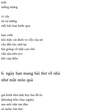
biết
tưởng tượng
vì vậy
nó tự sướng
mỗi khi bạn bước qua
bạn cười
khi thấy cái đuôi ve vẫy của nó
cho đến lúc nhớ lại
bài giảng về một con chó
vẫn sủa trên tivi
khi cúp điện
6. ngày bạn mang bài thơ về nhà
như một món quà
giá hình như một hay hai đô-la
(khoảng bốn chục ngàn)
sau một trận tan đàn
xẻ nghé, bài thơ