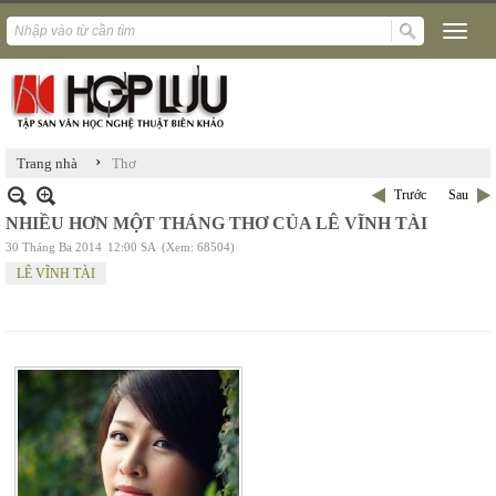
›
Trang nhà
Thơ
Trước
Sau
NHIỀU HƠN MỘT THÁNG THƠ CỦA LÊ VĨNH TÀI
30 Tháng Ba 2014
12:00 SA
(Xem: 68504)
LÊ VĨNH TÀI