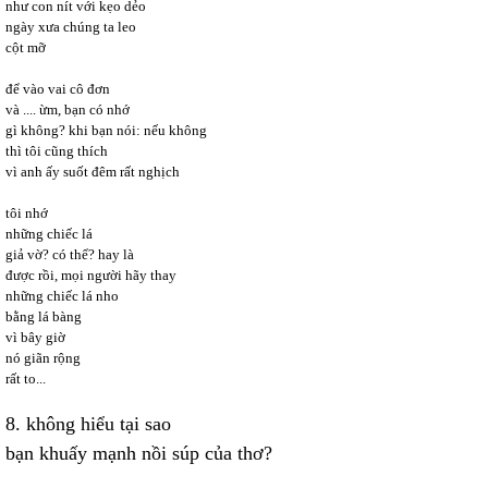
như con nít với kẹo dẻo
ngày xưa chúng ta leo
cột mỡ
để vào vai cô đơn
và .... ừm, bạn có nhớ
gì không? khi bạn nói: nếu không
thì tôi cũng thích
vì anh ấy suốt đêm rất nghịch
tôi nhớ
những chiếc lá
giả vờ? có thể? hay là
được rồi, mọi người hãy thay
những chiếc lá nho
bằng lá bàng
vì bây giờ
nó giãn rộng
rất to...
8. không hiểu tại sao
bạn khuấy mạnh nồi súp của thơ?