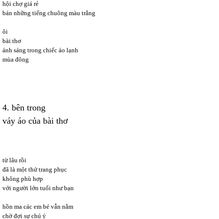
hội chợ giá rẻ
bán những tiếng chuông màu trắng
ôi
bài thơ
ánh sáng trong chiếc áo lạnh
mùa đông
4. bên trong
váy áo của bài thơ
từ lâu rồi
đã là một thứ trang phục
không phù hợp
với người lớn tuổi như bạn
hồn ma các em bé vẫn nằm
chờ đợi sự chú ý