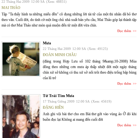
22 Tháng Hai 2009
12:00 SA
(Xem: 48851)
MAI THẢO
Tập "Ta thấy hình ta những miếu đền" cô đọng những lời tài tử của một thi nhân đã bỏ thơ
theo văn. Cuối đời, do tình cờ một ông chủ nhà xuất bản yêu cầu, Mai Thảo góp lại thành tập
mà có thơ Mai Thảo như món quà muộn đến từ một đời vừa chín.
Đọc thêm
Mưa
22 Tháng Hai 2009
12:00 SA
(Xem: 49125)
ĐOÀN MINH CHÂU
(đăng trong Hợp Lưu số 102 tháng 9&amp;10-2008) Mùa
đông theo những cơn mưa áp thấp nhiệt đới một ngày tháng
chín xứ sở không có thu xứ sở nổi trôi theo điệu trống bập bùng
của lũ trẻ
Đọc thêm
Từ Trái Tim Mưa
17 Tháng Giêng 2009
12:00 SA
(Xem: 45619)
ĐẶNG HIỀN
Anh ghi vội bài thơ cho em Bài thơ gởi vào vùng ảo Ở đó khi
buồn đọc lại Không ai mang đến cuối đời
Đọc thêm