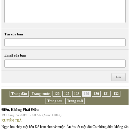
Tên của bạn
Email của bạn
Trang đầu
Trang trước
126
127
128
129
130
131
132
Trang sau
Trang cuối
Điều, Không Phải Điều
19 Tháng Ba 2009
12:00 SA
(Xem: 41047)
XUYÊN TRÀ
Ngọn lửa cháy một bên Kẻ ham chơi về muộn Ăn ở suốt một đời Có những điều không cần