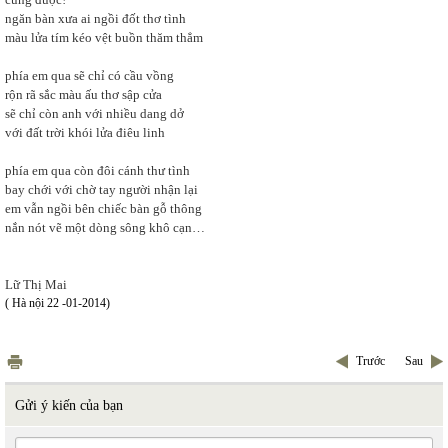
ngăn bàn xưa ai ngồi đốt thơ tình
màu lửa tím kéo vệt buồn thăm thẳm
phía em qua sẽ chỉ có cầu vồng
rộn rã sắc màu ấu thơ sập cửa
sẽ chỉ còn anh với nhiều dang dở
với đất trời khói lửa điêu linh
phía em qua còn đôi cánh thư tình
bay chới với chờ tay người nhận lại
em vẫn ngồi bên chiếc bàn gỗ thông
nắn nót vẽ một dòng sông khô cạn…
Lữ Thị Mai
( Hà nội 22 -01-2014)
Trước
Sau
Gửi ý kiến của bạn