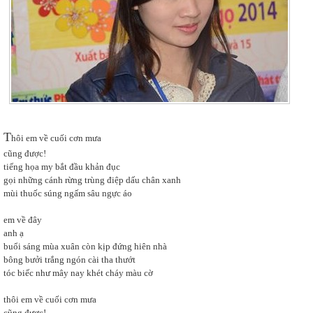
T
hôi em về cuối cơn mưa
cũng được!
tiếng họa my bắt đầu khản đục
gọi những cánh rừng trùng điệp dấu chân xanh
mùi thuốc súng ngấm sâu ngực áo
em về đây
anh ạ
buổi sáng mùa xuân còn kịp đứng hiên nhà
bông bưởi trắng ngón cài tha thướt
tóc biếc như mây nay khét cháy màu cờ
thôi em về cuối cơn mưa
cũng được!