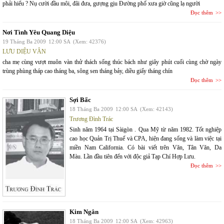
phải hiểu ? Nụ cười đầu môi, đãi đưa, gượng gịu Đường phố xưa giờ cũng lạ người
Đọc thêm
Nơi Tình Yêu Quang Diệu
19 Tháng Ba 2009
12:00 SA
(Xem: 42376)
LƯU DIỆU VÂN
cha mẹ cùng vượt muôn vàn thử thách sống thúc bách như giây phút cuối cùng chờ ngày
trùng phùng tháp cao tháng ba, sông sen tháng bảy, diều giấy tháng chín
Đọc thêm
Sợi Bấc
18 Tháng Ba 2009
12:00 SA
(Xem: 42143)
Trương Đình Trác
Sinh năm 1964 tại Sàigòn . Qua Mỹ từ năm 1982. Tốt nghiệp
cao học Quản Trị Thuế và CPA, hiện đang sống và làm việc tại
miền Nam California. Có bài viết trên Văn, Tân Văn, Da
Màu. Lần đầu tiên đến với độc giả Tạp Chí Hợp Lưu.
Đọc thêm
Kim Ngân
18 Tháng Ba 2009
12:00 SA
(Xem: 42963)