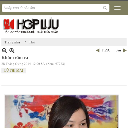
›
Trang nhà
Thơ
Trước
Sau
Khúc trầm ca
28 Tháng Giêng 2014
12:00 SA
(Xem: 67723)
LỮ THỊ MAI