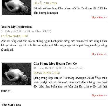
LÊ YÊU THƯƠNG
Đất trời có bao dung Cho ta hẹn một lần Ta về qua lối cũ Chiều
đẫm hương kim ngân
Đọc thêm
You’re My Inspiration
18 Tháng Ba 2009
12:00 SA
(Xem: 43579)
HOÀNG NGỌC THƯ
Anh rót tiếng cười vào cổ em những ngụm hạnh phúc hừng hực đam mê và sức sống Chiều
hè rực rỡ tan chảy trên môi làm em ngây ngất Như rượu ngọt và cà phê đắng em được uống
từ môi anh
Đọc thêm
Căn Phòng Mọc Hoang Trên Cỏ
01 Tháng Ba 2009
12:00 SA
(Xem: 43752)
ĐOÀN MINH CHÂU
(đăng trong Hợp Lưu số 100 tháng 5&amp;6 2008) ở đây mùa
xuân trẻ dại quỳ trên đồi ngực căng nhức đêm ủ bằng chăn đỏ ở
đây điệu nhạc buồn như vệt bùn bắn lên chân ở đây tuổi hai
mươi tư…
Đọc thêm
Thơ Mai Thảo