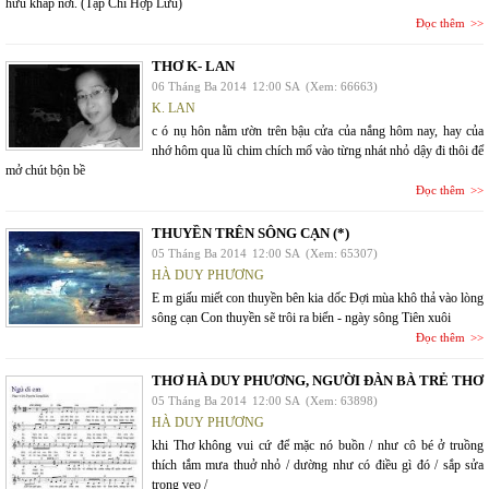
hữu khắp nơi. (Tạp Chí Hợp Lưu)
Đọc thêm
THƠ K- LAN
06 Tháng Ba 2014
12:00 SA
(Xem: 66663)
K. LAN
c ó nụ hôn nằm ườn trên bậu cửa của nắng hôm nay, hay của
nhớ hôm qua lũ chim chích mổ vào từng nhát nhỏ dậy đi thôi để
mở chút bộn bề
Đọc thêm
THUYỀN TRÊN SÔNG CẠN (*)
05 Tháng Ba 2014
12:00 SA
(Xem: 65307)
HÀ DUY PHƯƠNG
E m giấu miết con thuyền bên kia dốc Đợi mùa khô thả vào lòng
sông cạn Con thuyền sẽ trôi ra biển - ngày sông Tiên xuôi
Đọc thêm
THƠ HÀ DUY PHƯƠNG, NGƯỜI ĐÀN BÀ TRẺ THƠ
05 Tháng Ba 2014
12:00 SA
(Xem: 63898)
HÀ DUY PHƯƠNG
khi Thơ không vui cứ để mặc nó buồn / như cô bé ở truồng
thích tắm mưa thuở nhỏ / dường như có điều gì đó / sắp sửa
trong veo /