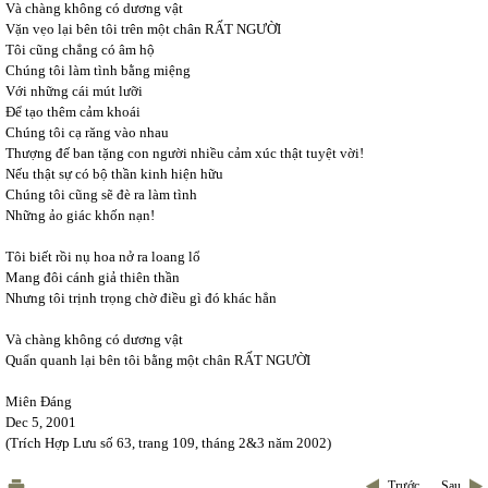
Và chàng không có dương vật
Vặn vẹo lại bên tôi trên một chân RẤT NGƯỜI
Tôi cũng chẳng có âm hộ
Chúng tôi làm tình bằng miệng
Với những cái mút lưỡi
Để tạo thêm cảm khoái
Chúng tôi cạ răng vào nhau
Thượng đế ban tặng con người nhiều cảm xúc thật tuyệt vời!
Nếu thật sự có bộ thần kinh hiện hữu
Chúng tôi cũng sẽ đè ra làm tình
Những ảo giác khốn nạn!
Tôi biết rồi nụ hoa nở ra loang lổ
Mang đôi cánh giả thiên thần
Nhưng tôi trịnh trọng chờ điều gì đó khác hẳn
Và chàng không có dương vật
Quẩn quanh lại bên tôi bằng một chân RẤT NGƯỜI
Miên Đáng
Dec 5, 2001
(Trích Hợp Lưu số 63, trang 109, tháng 2&3 năm 2002)
Trước
Sau