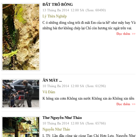
ĐẤT TRỔ BÔNG
13 Tháng Ba 2014
12:00 SA
(Xem: 60490)
Lý Thừa Nghiệp
C ó những dòng sông trôi đi mãi Em của ta hề! như mây bay Và
những bài thơ không chép lại Chỉ còn hương tóc ngát trên vai.
Đọc thêm
ĂN MÀY ...
10 Tháng Ba 2014
12:00 SA
(Xem: 61296)
Vũ Đảm
K hông xin cơm Không xin nước Không xin áo Không xin tiền
Đọc thêm
Thơ Nguyễn Như Thảo
10 Tháng Ba 2014
12:00 SA
(Xem: 65766)
Nguyễn Như Thảo
L TS: Lần đầu cộng tác cùng Tạp Chí Hợp Lưu. Nguyễn Như