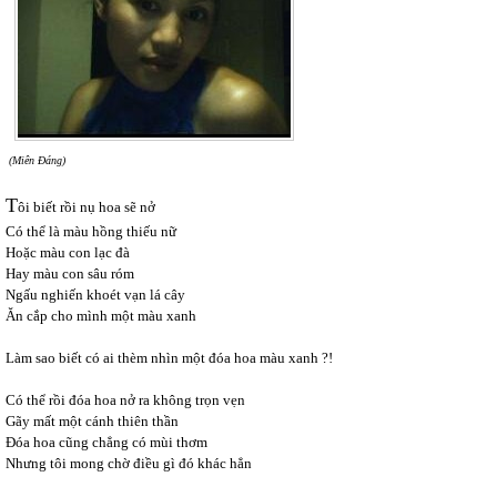
(Miên Đáng)
T
ôi biết rồi nụ hoa sẽ nở
Có thể là màu hồng thiếu nữ
Hoặc màu con lạc đà
Hay màu con sâu róm
Ngấu nghiến khoét vạn lá cây
Ăn cắp cho mình một màu xanh
Làm sao biết có ai thèm nhìn một đóa hoa màu xanh ?!
Có thể rồi đóa hoa nở ra không trọn vẹn
Gãy mất một cánh thiên thần
Đóa hoa cũng chẳng có mùi thơm
Nhưng tôi mong chờ điều gì đó khác hẳn