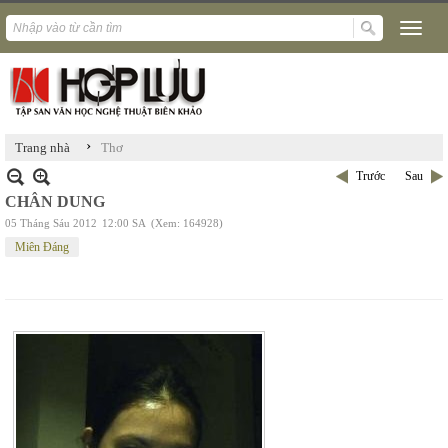
›
Trang nhà
Thơ
Trước
Sau
CHÂN DUNG
05 Tháng Sáu 2012
12:00 SA
(Xem: 164928)
Miên Đáng