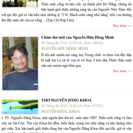
Thảo sinh sống và làm việc tại thành phố Đà Nẵng, chúng tôi
hân hạnh giới thiệu những sáng tác của Nguyễn Như Thảo đến
với quí độc giả và văn hữu như những ly “J.W. Black ươm vàng như nắng” trên con đường
thơ đầy màu sắc của sự sống… (Tạp Chí Hợp Lưu)
Đọc thêm
Chùm thơ mới của Nguyễn Hữu Hồng Minh
09 Tháng Ba 2014
12:00 SA
(Xem: 66014)
NGUYỄN HỮU HỒNG MINH
Đ iều anh muốn nói sáng nay Trong chiếc eo thon còn đầy đặn
bí mật kia Là cái tổ con tò vò Hay ổ kén tằm Thiên thần xinh
xắn nào mượn ngủ hôm qua
Đọc thêm
THƠ NGUYỄN ĐĂNG KHOA
09 Tháng Ba 2014
12:00 SA
(Xem: 67192)
NGUYỄN ĐĂNG KHOA
L TS: Nguyễn Đăng Khoa, một người làm thơ trẻ, sinh năm 1987. Hiện sinh sống và làm
việc tại Sài Gòn. Thơ của Khoa êm đềm, hiền lành, trong veo như nắng và nhẹ nhàng như
gió sớm. Xin hân hạnh giới thiệu dòng thơ của Nguyễn Đăng Khoa đến quí độc giả và văn