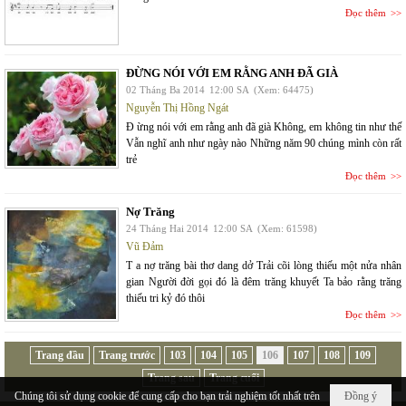
Đọc thêm
ĐỪNG NÓI VỚI EM RẰNG ANH ĐÃ GIÀ
02 Tháng Ba 2014
12:00 SA
(Xem: 64475)
Nguyễn Thị Hồng Ngát
Đ ừng nói với em rằng anh đã già Không, em không tin như thế
Vẫn nghĩ anh như ngày nào Những năm 90 chúng mình còn rất
trẻ
Đọc thêm
Nợ Trăng
24 Tháng Hai 2014
12:00 SA
(Xem: 61598)
Vũ Đảm
T a nợ trăng bài thơ dang dở Trải cõi lòng thiếu một nửa nhân
gian Người đời gọi đó là đêm trăng khuyết Ta bảo rằng trăng
thiếu tri kỷ đó thôi
Đọc thêm
Trang đầu
Trang trước
103
104
105
106
107
108
109
Trang sau
Trang cuối
Chúng tôi sử dụng cookie để cung cấp cho bạn trải nghiệm tốt nhất trên
Đồng ý