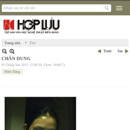
›
Trang nhà
Thơ
Trước
Sau
CHÂN DUNG
05 Tháng Sáu 2012
12:00 SA
(Xem: 164917)
Miên Đáng