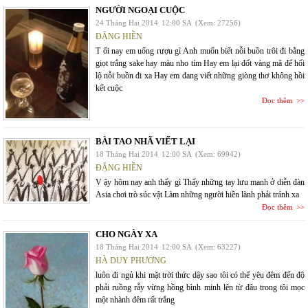
NGƯỜI NGOẠI CUỘC
24 Tháng Hai 2014
12:00 SA
(Xem: 27256)
ĐẶNG HIỀN
T ối nay em uống rượu gì Anh muốn biết nỗi buồn trôi đi bằng
giọt trắng sake hay màu nho tím Hay em lại đốt vàng mã để hối
lộ nỗi buồn đi xa Hay em đang viết những giòng thơ không hồi
kết cuộc
Đọc thêm
BÀI TAO NHÃ VIẾT LẠI
18 Tháng Hai 2014
12:00 SA
(Xem: 69942)
ĐẶNG HIỀN
V ậy hôm nay anh thấy gì Thấy những tay lưu manh ở diễn đàn
Asia chơi trò súc vật Làm những người hiền lành phải tránh xa
Đọc thêm
CHO NGÀY XA
18 Tháng Hai 2014
12:00 SA
(Xem: 63227)
HÀ DUY PHƯƠNG
luôn đi ngủ khi mặt trời thức dậy sao tôi có thể yêu đêm đến độ
phải ruồng rẫy vừng hồng bình minh lên từ đâu trong tôi mọc
một nhành đêm rất trắng