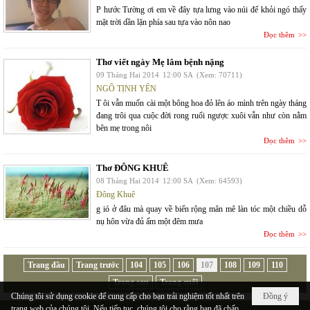
P hước Tường ơi em về đây tựa lưng vào núi để khỏi ngó thấy
mặt trời dần lặn phía sau tựa vào nôn nao
Đọc thêm
Thơ viết ngày Mẹ lâm bệnh nặng
09 Tháng Hai 2014
12:00 SA
(Xem: 70711)
NGÔ TỊNH YÊN
T ôi vẫn muốn cài một bông hoa đỏ lên áo mình trên ngày tháng
đang trôi qua cuộc đời rong ruổi ngược xuôi vẫn như còn nằm
bên mẹ trong nôi
Đọc thêm
Thơ ĐÔNG KHUÊ
08 Tháng Hai 2014
12:00 SA
(Xem: 64593)
Đông Khuê
g ió ở đâu mà quay về biển rộng mân mê làn tóc một chiều dỗ
nụ hôn vừa đủ ấm một đêm mưa
Đọc thêm
Trang đầu
Trang trước
104
105
106
107
108
109
110
Trang sau
Trang cuối
Chúng tôi sử dụng cookie để cung cấp cho bạn trải nghiệm tốt nhất trên
Đồng ý
trang web của chúng tôi. Nếu tiếp tục, chúng tôi cho rằng bạn đã chấp