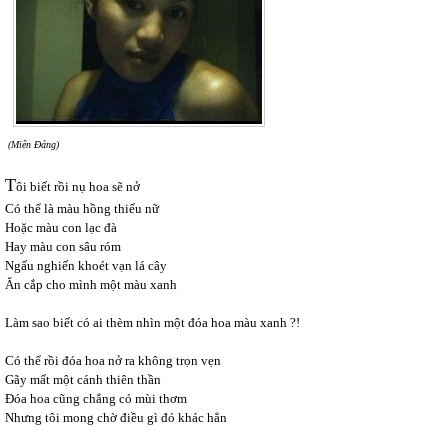
(Miên Đáng)
T
ôi biết rồi nụ hoa sẽ nở
Có thể là màu hồng thiếu nữ
Hoặc màu con lạc đà
Hay màu con sâu róm
Ngấu nghiến khoét vạn lá cây
Ăn cắp cho mình một màu xanh
Làm sao biết có ai thèm nhìn một đóa hoa màu xanh ?!
Có thể rồi đóa hoa nở ra không trọn vẹn
Gãy mất một cánh thiên thần
Đóa hoa cũng chẳng có mùi thơm
Nhưng tôi mong chờ điều gì đó khác hẳn