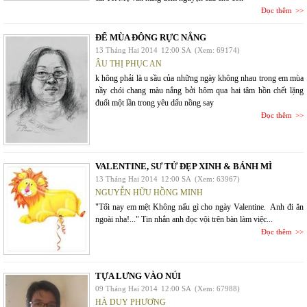
Đọc thêm
ĐỂ MÙA ĐÔNG RỰC NẮNG
13 Tháng Hai 2014
12:00 SA
(Xem: 69174)
ÂU THỊ PHỤC AN
k hông phải là u sầu của những ngày không nhau trong em mùa
nầy chói chang màu nắng bởi hôm qua hai tâm hồn chết lặng
đuối một lần trong yêu dấu nồng say
Đọc thêm
VALENTINE, SƯ TỬ ĐẸP XINH & BÁNH MÌ
13 Tháng Hai 2014
12:00 SA
(Xem: 63967)
NGUYỄN HỮU HỒNG MINH
"Tối nay em mệt Không nấu gì cho ngày Valentine. Anh đi ăn
ngoài nha!..." Tin nhắn anh đọc vội trên bàn làm việc...
Đọc thêm
TỰA LƯNG VÀO NÚI
09 Tháng Hai 2014
12:00 SA
(Xem: 67988)
HÀ DUY PHƯƠNG