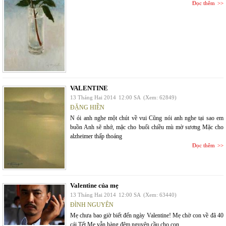
Đọc thêm
VALENTINE
13 Tháng Hai 2014
12:00 SA
(Xem: 62849)
ĐẶNG HIỀN
N ói anh nghe một chút về vui Cũng nói anh nghe tại sao em
buồn Anh sẽ nhớ, mặc cho buổi chiều mù mờ sương Mặc cho
alzheimer thấp thoáng
Đọc thêm
Valentine của mẹ
13 Tháng Hai 2014
12:00 SA
(Xem: 63440)
ĐÌNH NGUYÊN
Mẹ chưa bao giờ biết đến ngày Valentine! Mẹ chờ con về đã 40
cái Tết Mẹ vẫn hàng đêm nguyện cầu cho con