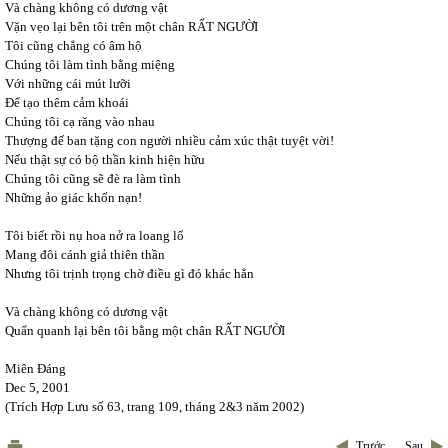
Và chàng không có dương vật
Vặn vẹo lại bên tôi trên một chân RẤT NGƯỜI
Tôi cũng chẳng có âm hộ
Chúng tôi làm tình bằng miệng
Với những cái mút lưỡi
Để tạo thêm cảm khoái
Chúng tôi cạ răng vào nhau
Thượng đế ban tặng con người nhiều cảm xúc thật tuyệt vời!
Nếu thật sự có bộ thần kinh hiện hữu
Chúng tôi cũng sẽ đè ra làm tình
Những ảo giác khốn nạn!
Tôi biết rồi nụ hoa nở ra loang lổ
Mang đôi cánh giả thiên thần
Nhưng tôi trịnh trọng chờ điều gì đó khác hẳn
Và chàng không có dương vật
Quẩn quanh lại bên tôi bằng một chân RẤT NGƯỜI
Miên Đáng
Dec 5, 2001
(Trích Hợp Lưu số 63, trang 109, tháng 2&3 năm 2002)
Trước
Sau