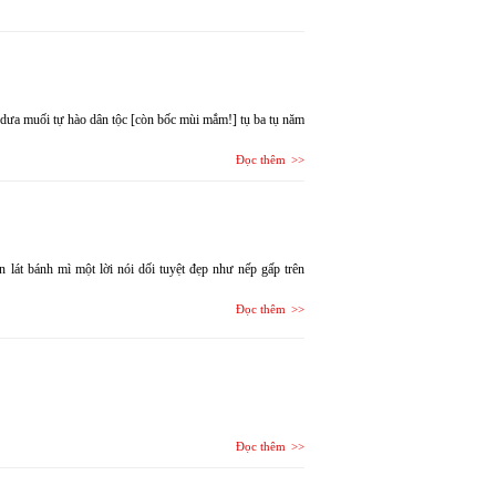
a dưa muối tự hào dân tộc [còn bốc mùi mắm!] tụ ba tụ năm
Đọc thêm
n lát bánh mì một lời nói dối tuyệt đẹp như nếp gấp trên
Đọc thêm
Đọc thêm