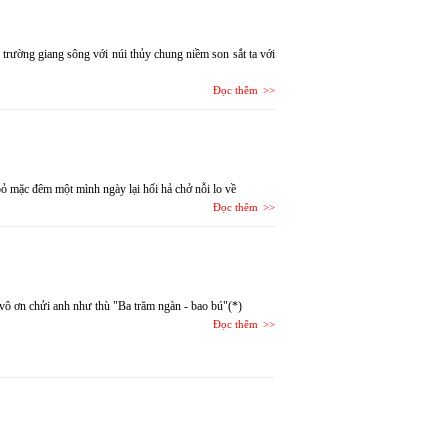
g trường giang sông với núi thủy chung niềm son sắt ta với
Đọc thêm
bỏ mặc đêm một mình ngày lại hối hả chở nỗi lo về
Đọc thêm
vô ơn chửi anh như thù "Ba trăm ngàn - bao bú"(*)
Đọc thêm