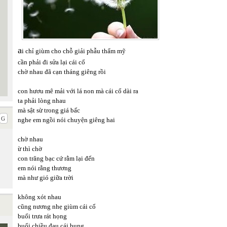
a
i chỉ giùm cho chỗ giải phẫu thẩm mỹ
cần phải đi sửa lại cái cổ
chờ nhau đã cạn tháng giêng rồi
con hươu mê mải với lá non mà cái cổ dài ra
ta phải lòng nhau
mà sật sừ trong giá bấc
nghe em ngồi nói chuyện giêng hai
chờ nhau
ừ thì chờ
con trăng bạc cứ rằm lại đến
em nói rằng thương
mà như gió giữa trời
không xót nhau
cũng nương nhẹ giùm cái cổ
buổi trưa rát họng
buổi chiều đau cái bụng