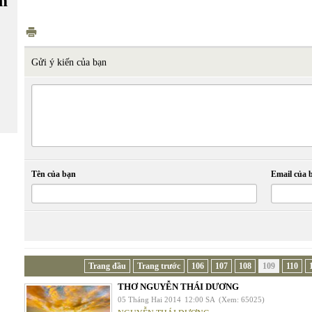
m
Gửi ý kiến của bạn
Tên của bạn
Email của 
Trang đầu
Trang trước
106
107
108
109
110
THƠ NGUYỄN THÁI DƯƠNG
05 Tháng Hai 2014
12:00 SA
(Xem: 65025)