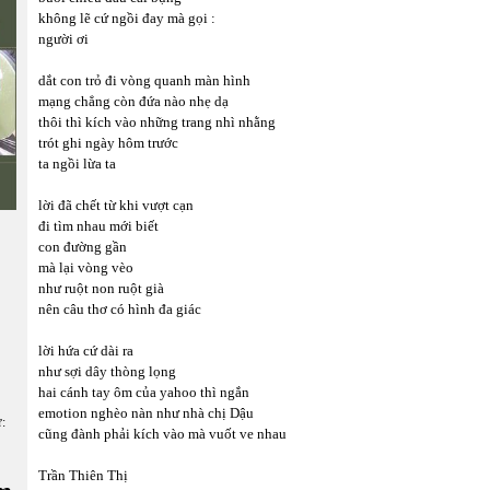
không lẽ cứ ngồi đay mà gọi :
người ơi
dắt con trỏ đi vòng quanh màn hình
mạng chẳng còn đứa nào nhẹ dạ
thôi thì kích vào những trang nhì nhằng
trót ghi ngày hôm trước
ta ngồi lừa ta
lời đã chết từ khi vượt cạn
đi tìm nhau mới biết
con đường gần
mà lại vòng vèo
như ruột non ruột già
nên câu thơ có hình đa giác
lời hứa cứ dài ra
như sợi dây thòng lọng
hai cánh tay ôm của yahoo thì ngắn
emotion nghèo nàn như nhà chị Dậu
ữ:
cũng đành phải kích vào mà vuốt ve nhau
Trần Thiên Thị