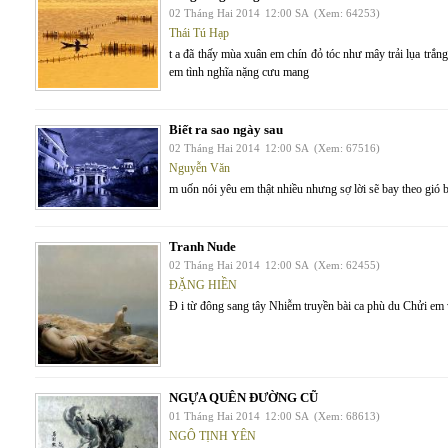
02 Tháng Hai 2014
12:00 SA
(Xem: 64253)
Thái Tú Hạp
t a đã thấy mùa xuân em chín đỏ tóc như mây trải lụa trắn
em tình nghĩa nặng cưu mang
Biết ra sao ngày sau
02 Tháng Hai 2014
12:00 SA
(Xem: 67516)
Nguyễn Văn
m uốn nói yêu em thật nhiều nhưng sợ lời sẽ bay theo gió 
Tranh Nude
02 Tháng Hai 2014
12:00 SA
(Xem: 62455)
ĐẶNG HIỀN
Đ i từ đông sang tây Nhiễm truyền bài ca phù du Chửi em 
NGỰA QUÊN ĐƯỜNG CŨ
01 Tháng Hai 2014
12:00 SA
(Xem: 68613)
NGÔ TỊNH YÊN