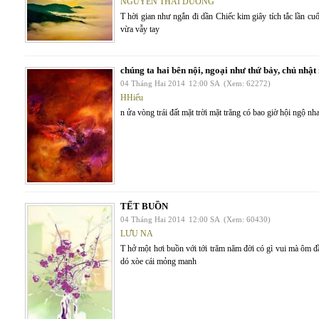
NGUYỄN THÁI DƯƠNG
T hời gian như ngắn đi dần Chiếc kim giây tích tắc lần 
vừa vẫy tay
chúng ta hai bên nội, ngoại như thứ bảy, chủ nhậ
04 Tháng Hai 2014
12:00 SA
(Xem: 62272)
HHiếu
n ửa vòng trái đất mặt trời mặt trăng có bao giờ hội ngộ nh
TẾT BUỒN
04 Tháng Hai 2014
12:00 SA
(Xem: 60430)
LƯU NA
T hở một hơi buồn với tới trăm năm đời có gì vui mà ôm
dó xòe cái mỏng manh