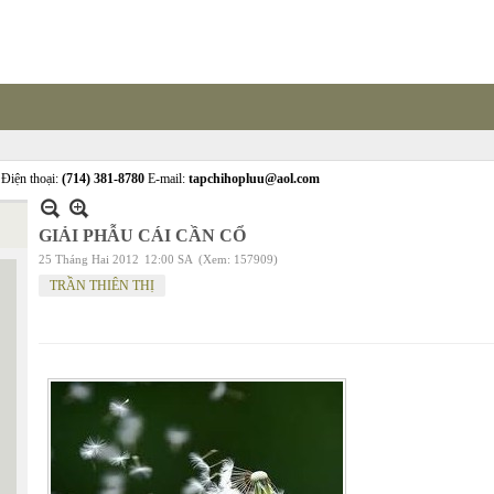
Điện thoại:
(714) 381-8780
E-mail:
tapchihopluu@aol.com
GIẢI PHẪU CÁI CẦN CỔ
25 Tháng Hai 2012
12:00 SA
(Xem: 157909)
TRẦN THIÊN THỊ