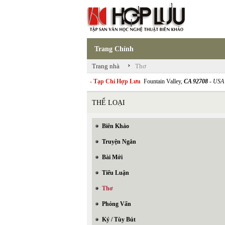
Trang Chính
›
Trang nhà
Thơ
- Tạp Chí Hợp Lưu
Fountain Valley,
CA 92708
- USA
THỂ LOẠI
Biên Khảo
Truyện Ngắn
Bài Mới
Tiểu Luận
Thơ
Phỏng Vấn
Ký / Tùy Bút