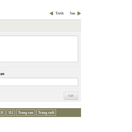
Trước
Sau
bạn
111
112
Trang sau
Trang cuối