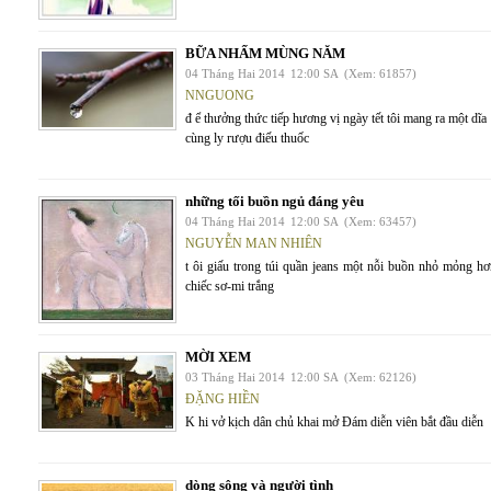
BỮA NHẤM MÙNG NĂM
04 Tháng Hai 2014
12:00 SA
(Xem: 61857)
NNGUONG
đ ể thưởng thức tiếp hương vị ngày tết tôi mang ra một dĩ
cùng ly rượu điếu thuốc
những tối buồn ngủ đáng yêu
04 Tháng Hai 2014
12:00 SA
(Xem: 63457)
NGUYỄN MAN NHIÊN
t ôi giấu trong túi quần jeans một nỗi buồn nhỏ mỏng hơ
chiếc sơ-mi trắng
MỜI XEM
03 Tháng Hai 2014
12:00 SA
(Xem: 62126)
ĐẶNG HIỀN
K hi vở kịch dân chủ khai mở Đám diễn viên bắt đầu diễn
dòng sông và người tình