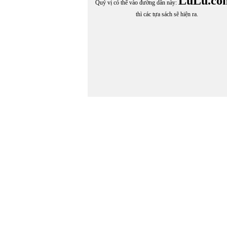
LuLu.co
Quý vị có thể vào đường dẫn này:
thì các tựa sách sẽ hiện ra.
In Trang