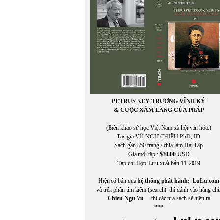
PETRUS KEY TRƯƠNG VĨNH KÝ
& CUỘC XÂM LĂNG CỦA PHÁP
(Biên khảo sử học Việt Nam xã hội văn hóa.)
Tác giả VŨ NGỰ CHIÊU PhD, JD
Sách gần 850 trang / chia làm Hai Tập
Gía mỗi tập :
$30.00
USD
Tạp chí Hợp-Lưu xuất bản 11-2019
Hiện có bán qua
hệ thống phát hành:
LuLu.com
và trên phần tìm kiếm (search) thì đánh vào hàng ch
Chieu Ngu Vu
thì các tựa sách sẽ hiện ra.
***