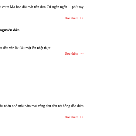
cuối chưa Mà bao đôi mắt tiễn đưa Cứ ngân ngấn… phút tay
Đọc thêm
t nguyên đán
au đâu vẫn lâu lâu một lần nhật thực
Đọc thêm
 đầu nhăn nhó mỗi năm mai vàng đau đáu nở hồng đào dúm
Đọc thêm