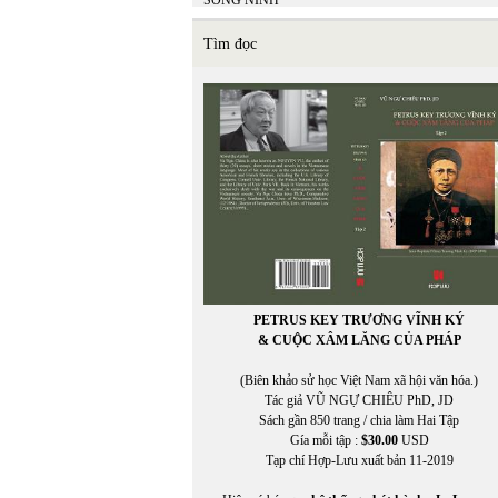
SONG NINH
SONG THAO
SUZANNE WANG
Tìm đọc
SỸ LIÊM
PETRUS KEY TRƯƠNG VĨNH KÝ
& CUỘC XÂM LĂNG CỦA PHÁP
(Biên khảo sử học Việt Nam xã hội văn hóa.)
Tác giả VŨ NGỰ CHIÊU PhD, JD
Sách gần 850 trang / chia làm Hai Tập
Gía mỗi tập :
$30.00
USD
Tạp chí Hợp-Lưu xuất bản 11-2019