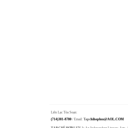
Liên Lạc Tòa Soạn:
(714)381-8780
/ Email:
Tapc
Hihopluu@AOL.COM