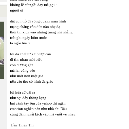
không lẽ cứ ngồi đay mà gọi :
người ơi
dắt con trỏ đi vòng quanh màn hình
mạng chẳng còn đứa nào nhẹ dạ
thôi thì kích vào những trang nhì nhằng
trót ghi ngày hôm trước
ta ngồi lừa ta
lời đã chết từ khi vượt cạn
đi tìm nhau mới biết
con đường gần
mà lại vòng vèo
như ruột non ruột già
nên câu thơ có hình đa giác
lời hứa cứ dài ra
như sợi dây thòng lọng
hai cánh tay ôm của yahoo thì ngắn
emotion nghèo nàn như nhà chị Dậu
cũng đành phải kích vào mà vuốt ve nhau
Trần Thiên Thị