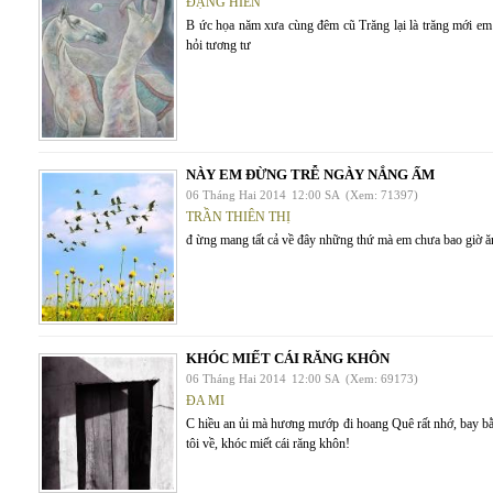
ĐẶNG HIỀN
B ức họa năm xưa cùng đêm cũ Trăng lại là trăng mới e
hỏi tương tư
NÀY EM ĐỪNG TRỄ NGÀY NẮNG ẤM
06 Tháng Hai 2014
12:00 SA
(Xem: 71397)
TRẦN THIÊN THỊ
đ ừng mang tất cả về đây những thứ mà em chưa bao giờ ă
KHÓC MIẾT CÁI RĂNG KHÔN
06 Tháng Hai 2014
12:00 SA
(Xem: 69173)
ĐA MI
C hiều an ủi mà hương mướp đi hoang Quê rất nhớ, bay bằn
tôi về, khóc miết cái răng khôn!