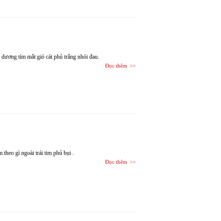
dương tím mắt gió cát phủ trắng nhói đau.
Đọc thêm
heo gì ngoài trái tim phủ bụi .
Đọc thêm