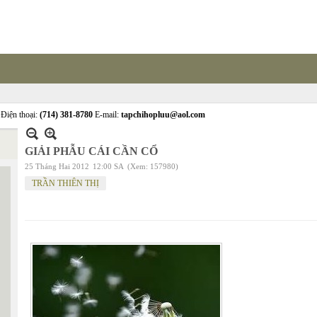
Điện thoại:
(714) 381-8780
E-mail:
tapchihopluu@aol.com
GIẢI PHẪU CÁI CẦN CỔ
25 Tháng Hai 2012
12:00 SA
(Xem: 157980)
TRẦN THIÊN THỊ