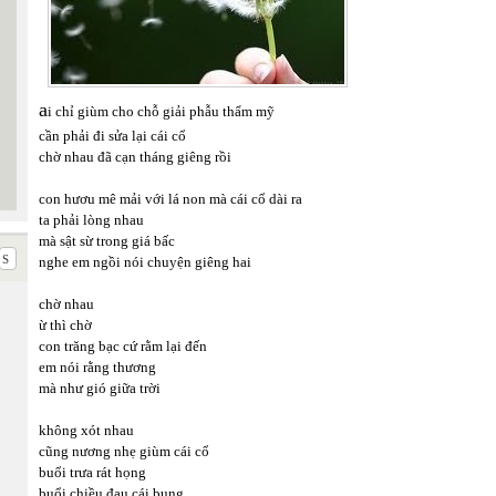
a
i chỉ giùm cho chỗ giải phẫu thẩm mỹ
cần phải đi sửa lại cái cổ
chờ nhau đã cạn tháng giêng rồi
con hươu mê mải với lá non mà cái cổ dài ra
ta phải lòng nhau
mà sật sừ trong giá bấc
nghe em ngồi nói chuyện giêng hai
chờ nhau
ừ thì chờ
con trăng bạc cứ rằm lại đến
em nói rằng thương
mà như gió giữa trời
không xót nhau
cũng nương nhẹ giùm cái cổ
buổi trưa rát họng
buổi chiều đau cái bụng