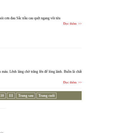
i cơn đau Sắc trầu cau quệt ngang vôi tứa
Đọc thêm
áu. Lênh láng chờ trăng lên để lóng lánh. Buồn là chất
Đọc thêm
110
111
Trang sau
Trang cuối