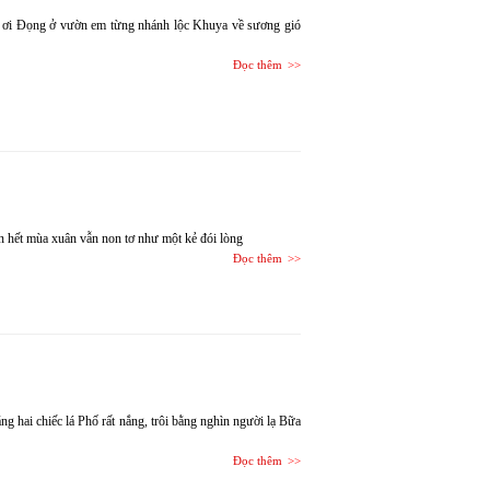
m ơi Đọng ở vườn em từng nhánh lộc Khuya về sương gió
Đọc thêm
n hết mùa xuân vẫn non tơ như một kẻ đói lòng
Đọc thêm
g hai chiếc lá Phố rất nắng, trôi bằng nghìn người lạ Bữa
Đọc thêm