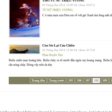
THƠ TỪ NỮ TRIỆU VƯƠNG
05 Tháng Hai 2014
12:00 SA
(Xem: 61971)
TỪ NỮ TRIỆU VƯƠNG
C ỏ mùa mưa xưa Đưa em về với gió Xanh tím lòng mắt nhó
Còn Sót Lại Của Chiều
05 Tháng Hai 2014
12:00 SA
(Xem: 61714)
Phan Huyền Thư
Buồn miên man hoàng hôn. Buồn chảy ra từ mười đầu ngón tay hoang mang. Buồn là m
rắn nóng chảy. Đóng vảy trên da thịt.
Trang đầu
Trang trước
105
106
107
108
109