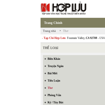
Trang Chính
›
Trang nhà
Thơ
- Tạp Chí Hợp Lưu
Fountain Valley,
CA 92708
- USA
THỂ LOẠI
Biên Khảo
Truyện Ngắn
Bài Mới
Tiểu Luận
Thơ
Phỏng Vấn
Ký / Tùy Bút