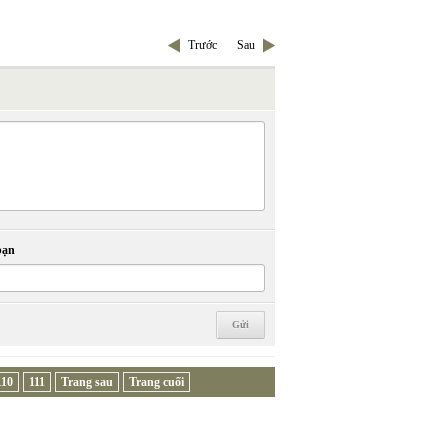
Trước
Sau
bạn
110
111
Trang sau
Trang cuối