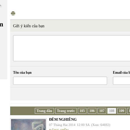
ữ:
m
Gửi ý kiến của bạn
Tên của bạn
Email của 
Trang đầu
Trang trước
105
106
107
108
109
ĐÊM NGHIÊNG
07 Tháng Hai 2014
12:00 SA
(Xem: 64692)