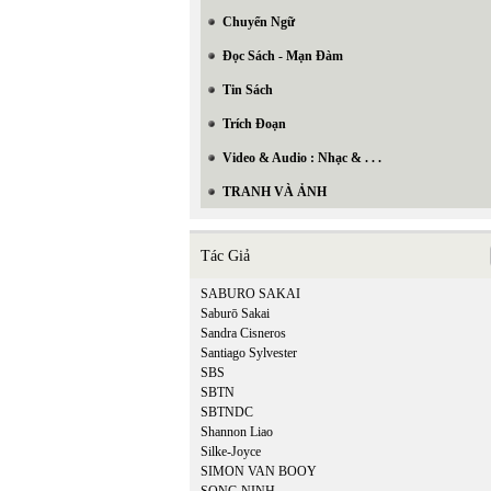
Chuyển Ngữ
Đọc Sách - Mạn Đàm
Tin Sách
Trích Đoạn
Video & Audio : Nhạc & . . .
TRANH VÀ ẢNH
Tác Giả
SABURO SAKAI
Saburō Sakai
Sandra Cisneros
Santiago Sylvester
SBS
SBTN
SBTNDC
Shannon Liao
Silke-Joyce
SIMON VAN BOOY