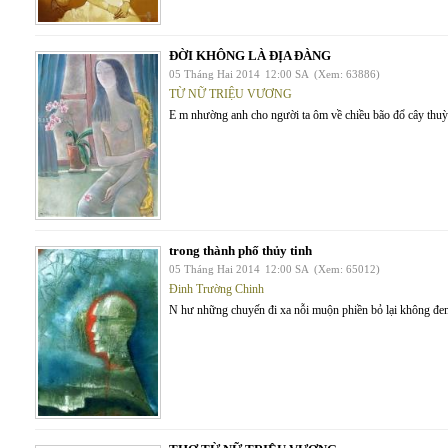
ĐỜI KHÔNG LÀ ĐỊA ĐÀNG
05 Tháng Hai 2014
12:00 SA
(Xem: 63886)
TỪ NỮ TRIỆU VƯƠNG
E m nhường anh cho người ta ôm về chiều bão đổ cây thuỳ 
trong thành phố thủy tinh
05 Tháng Hai 2014
12:00 SA
(Xem: 65012)
Đinh Trường Chinh
N hư những chuyến đi xa nỗi muộn phiền bỏ lại không đem t