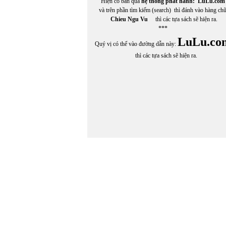
Hiện có bán qua
hệ thống phát hành:
LuLu.com
và trên phần tìm kiếm (search) thì đánh vào hàng ch
Chieu Ngu Vu
thì các tựa sách sẽ hiện ra.
In Trang
***
LuLu.co
Quý vị có thể vào đường dẫn này:
thì các tựa sách sẽ hiện ra.