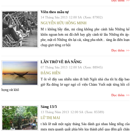
Đọc thêm
Viền theo mẫu tự
14 Tháng Sáu 2013
12:00 SA
(Xem: 87902)
NGUYỄN HỮU HỒNG MINH
M i không bầy đàn, mi cũng không phe cánh hẩu Những kẻ
khôn ngoan hơn mi đã chết hay gãy cánh từ lâu Những tên áp-
phe, mặt rô Những tên lại cái, xăng pha nhớt... tàng ẩn điên loạn
chụp giựt từng cơ hội
Đọc thêm
LẦN TRỞ VỀ ĐÀ NẴNG
07 Tháng Sáu 2013
12:00 SA
(Xem: 88945)
ĐẶNG HIỀN
T ôi về đây sau nhiều năm đi biệt Ngôi nhà cha tôi bị đập bao
giờ Ra đứng lơ ngơ ngó cổ viện Chàm Vuốt mặt từng hồi cổ
họng rát khô
Đọc thêm
Sáng 13/5
13 Tháng Năm 2013
12:00 SA
(Xem: 85589)
LỮ THỊ MAI
t hôi lỡ mất một ngày tháng Sáu đành gọi nhau bằng tiếng của
mưa mưa quanh quất phía bên kia thành phố qua đêm gối chăn