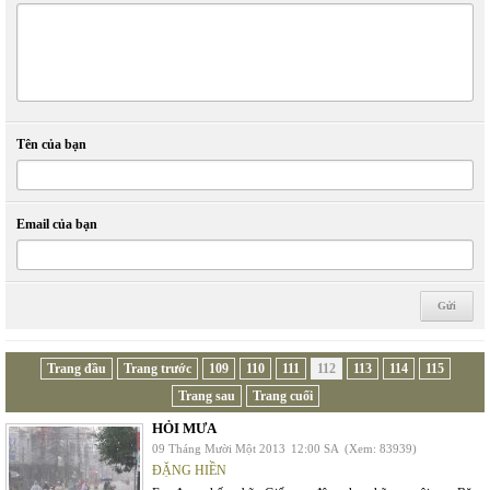
Tên của bạn
Email của bạn
Trang đầu
Trang trước
109
110
111
112
113
114
115
Trang sau
Trang cuối
HỎI MƯA
09 Tháng Mười Một 2013
12:00 SA
(Xem: 83939)
ĐẶNG HIỀN