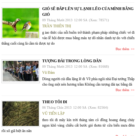
GIÓ SẼ ĐẮP LÊN SỰ LẠNH LẼO CỦA MÌNH BẰNG
GIÓ
09 Tháng Mười 2013
12:00 SA
(Xem: 78571)
TRẦN THIÊN THỊ
g iao thức của nỗi buồn trở thành phạm pháp những chiếc vé đi
vào lễ hội được mua bằng máu tự dô nhân danh tự do với chiến
thắng cuối cùng là cầm tù được tự do
Đọc thêm
TƯỢNG ĐÀI TRONG LÒNG DÂN
09 Tháng Mười 2013
12:00 SA
(Xem: 81668)
Vũ Đảm
Dòng người cúi đầu lặng lẽ đi Về phía ngôi nhà Đại tướng Thắp
cho ông một nén hương trầm Không cần tượng đài tạc bằng đá
Đọc thêm
THEO TÔI ĐI
06 Tháng Chín 2013
12:00 SA
(Xem: 82564)
VŨ TIẾN LẬP
theo tôi đi mây kín trời tháng tám cỏ đồng hoang đang cháy
ngọn khô vàng chiều cất bước gió thơm từ cửa biển mưa đêm
rồi xô giã biệt ăn năn