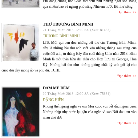
Em đang chống bão Giấc mơ đêm như những ngôi sao Băng
qua chiêm bao về ngang phố nắng Nhà em nước lội như sông
Đọc thêm
THƠ TRƯƠNG BÌNH MINH
21 Tháng Mười 2013
12:00 SA
(Xem: 81462)
TRƯƠNG BÌNH MINH
LTS: Mời quí bạn đọc những bài thơ của Trương Bình Minh,
đây là những bài thơ anh viết vào những tháng sau cùng của
cuộc đời anh, từ tháng Bảy đến cuối tháng Chín năm 2013. Bình
Minh là một thân hữu đại diện cho Hợp Lưu tại Georgia, Hoa
Kỳ. Những bài thơ như những giòng nhật ký anh gởi lại cho
cuộc đời đầy mộng ảo và phù du. TCHL
Đọc thêm
ĐAM MÊ ĐÊM
09 Tháng Mười 2013
12:00 SA
(Xem: 75664)
ĐẶNG HIỀN
Không thể ngừng nghĩ về em Mọi cuộc vui bắt đầu ngoài cuộc
Những nhịp nhẹ bước lại gần của ngàn vì sao Nỗi đau tan vào
nhau chờ đợi
Đọc thêm