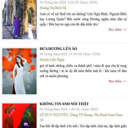
05 Tháng Sáu 2026
3:26 CH
(Xem: 3450)
Hoàng Thị Bích Hà
Anh có về xứ Huế với em không? Lên Ngự Bình, Nguyệt Biều
hay Lương Quán? Bến nước sông Hương ngắm nhìn đàn cá
quẫy / Bên bụi tre ngà còn đó dấu khắc tên /
Đọc thêm
ĐƯA HƯƠNG LÊN ÁO
08 Tháng Năm 2026
11:30 CH
(Xem: 5293)
Huỳnh Liễu Ngạn
gió sẽ lạnh những chiều xa thành phố / mùa đi qua cho lá rụng
xuống đường / tà áo ấy đã mòn thêm mặt lộ / khi mưa về làm
ướt cả muôn phương
Đọc thêm
KHÔNG TIN ANH NÓI THẬT
04 Tháng Năm 2026
1:46 SA
(Xem: 5601)
LÊ DUY NGUYÊN
,
Dang TN &amp; The Band from Suno
AI
Sau khi đã tập tành yêu anh / Em tập tành chia tay, tập tành giận