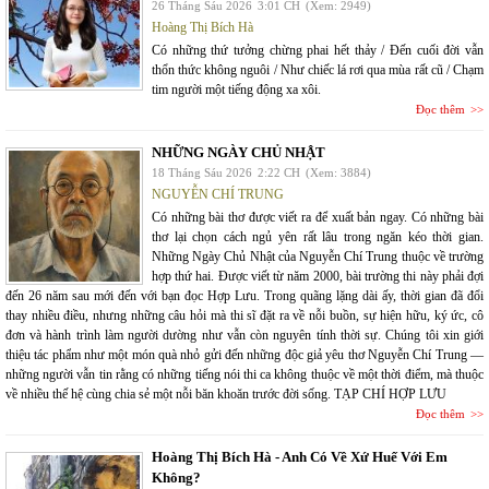
26 Tháng Sáu 2026
3:01 CH
(Xem: 2949)
Hoàng Thị Bích Hà
Có những thứ tưởng chừng phai hết thảy / Đến cuối đời vẫn
thổn thức không nguôi / Như chiếc lá rơi qua mùa rất cũ / Chạm
tim người một tiếng động xa xôi.
Đọc thêm
NHỮNG NGÀY CHỦ NHẬT
18 Tháng Sáu 2026
2:22 CH
(Xem: 3884)
NGUYỄN CHÍ TRUNG
Có những bài thơ được viết ra để xuất bản ngay. Có những bài
thơ lại chọn cách ngủ yên rất lâu trong ngăn kéo thời gian.
Những Ngày Chủ Nhật của Nguyễn Chí Trung thuộc về trường
hợp thứ hai. Được viết từ năm 2000, bài trường thi này phải đợi
đến 26 năm sau mới đến với bạn đọc Hợp Lưu. Trong quãng lặng dài ấy, thời gian đã đổi
thay nhiều điều, nhưng những câu hỏi mà thi sĩ đặt ra về nỗi buồn, sự hiện hữu, ký ức, cô
đơn và hành trình làm người dường như vẫn còn nguyên tính thời sự. Chúng tôi xin giới
thiệu tác phẩm như một món quà nhỏ gửi đến những độc giả yêu thơ Nguyễn Chí Trung —
những người vẫn tin rằng có những tiếng nói thi ca không thuộc về một thời điểm, mà thuộc
về nhiều thế hệ cùng chia sẻ một nỗi băn khoăn trước đời sống. TẠP CHÍ HỢP LƯU
Đọc thêm
Hoàng Thị Bích Hà - Anh Có Về Xứ Huế Với Em
Không?