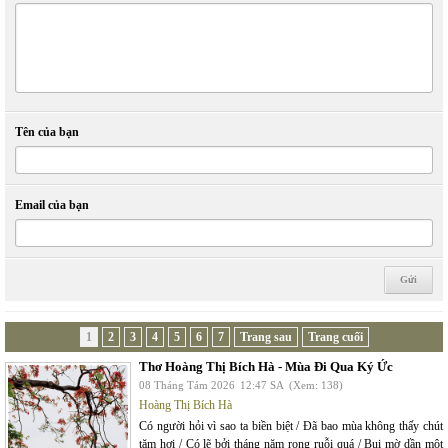
Tên của bạn
Email của bạn
1
2
3
4
5
6
7
Trang sau
Trang cuối
Thơ Hoàng Thị Bích Hà - Mùa Đi Qua Ký Ức
08 Tháng Tám 2026
12:47 SA
(Xem: 138)
Hoàng Thị Bích Hà
Có người hỏi vì sao ta biền biệt / Đã bao mùa không thấy chút
tăm hơi / Có lẽ bởi tháng năm rong ruỗi quá / Bụi mờ dần một