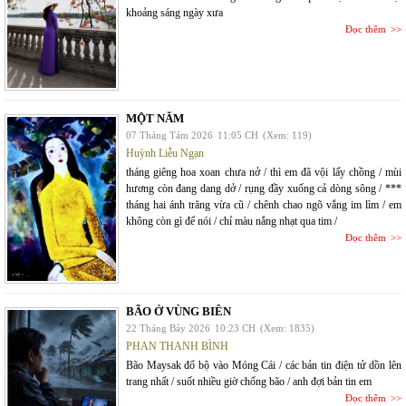
khoảng sáng ngày xưa
Đọc thêm
MỘT NĂM
07 Tháng Tám 2026
11:05 CH
(Xem: 119)
Huỳnh Liễu Ngạn
tháng giêng hoa xoan chưa nở / thì em đã vội lấy chồng / mùi
hương còn đang dang dở / rụng đầy xuống cả dòng sông / ***
tháng hai ánh trăng vừa cũ / chênh chao ngõ vắng im lìm / em
không còn gì để nói / chỉ màu nắng nhạt qua tim /
Đọc thêm
BÃO Ở VÙNG BIÊN
22 Tháng Bảy 2026
10:23 CH
(Xem: 1835)
PHAN THANH BÌNH
Bão Maysak đổ bộ vào Móng Cái / các bản tin điện tử dồn lên
trang nhất / suốt nhiều giờ chống bão / anh đợi bản tin em
Đọc thêm