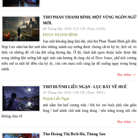
THƠ PHAN THANH BÌNH, MỘT VÙNG NGÔN NGỮ
MỚI.
08 Tháng Bảy 2026
4:22 CH
(Xem: 2428)
PHAN THANH BÌNH
Sau một khoảng lặng khá dài, nhà thơ Phan Thanh Bình gửi đến
Hợp Lưu năm bài thơ mới như những mảnh suy tưởng được chưng cất từ ký ức, lịch sử, tri
thức và những đổ vỡ của đời sống đương đại. Ở đó, hình ảnh quen thuộc luôn được đặt
trong những liên tưởng bất ngờ: mùi oản hương đi cùng chỉ số Dow Jones, phế tích vương
triều mở ra một hệ đếm của ký ức, còn cơn mưa cuối cùng lại đổ xuống ngay trong bóng
mình.
Đọc thêm
THƠ HUỲNH LIỄU NGẠN - LỤC BÁT VỀ HUẾ
26 Tháng Sáu 2026
5:05 CH
(Xem: 3091)
Huỳnh Liễu Ngạn
anh nằm ôm huế sượng trân / bởi tóc em buộc phù vân giữa
lòng / huế mình chừ mãi long đong / nên trăng trong nội vẫn
không chịu về
Đọc thêm
Thơ Hoàng Thị Bích Hà, Tháng Sáu