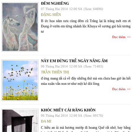
ĐÊM NGHIÊNG
07 Tháng Hai 2014
12:00 SA
(Xem: 64696)
ĐẶNG HIỀN
B ức họa năm xưa cùng đêm cũ Trăng lại là trăng mới em ơi
Đọng ở vườn em từng nhánh lộc Khuya về sương gió hỏi tương
tư
Đọc thêm
NÀY EM ĐỪNG TRỄ NGÀY NẮNG ẤM
06 Tháng Hai 2014
12:00 SA
(Xem: 71403)
TRẦN THIÊN THỊ
đ ừng mang tất cả về đây những thứ mà em chưa bao giờ ăn hết
mùa xuân vẫn non tơ như một kẻ đói lòng
Đọc thêm
KHÓC MIẾT CÁI RĂNG KHÔN
06 Tháng Hai 2014
12:00 SA
(Xem: 69176)
ĐA MI
C hiều an ủi mà hương mướp đi hoang Quê rất nhớ, bay bằng