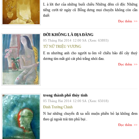
L à lời thơ của những buổi chiều Những đêm cô độc Những
tiếng cười từ ngày cũ Bỗng dưng mọi chuyện không còn cần
thiết
Đọc thêm
ĐỜI KHÔNG LÀ ĐỊA ĐÀNG
05 Tháng Hai 2014
12:00 SA
(Xem: 63893)
TỪ NỮ TRIỆU VƯƠNG
E m nhường anh cho người ta ôm về chiều bão đổ cây thuỳ
dương tím mắt gió cát phủ trắng nhói đau.
Đọc thêm
trong thành phố thủy tinh
05 Tháng Hai 2014
12:00 SA
(Xem: 65018)
Đinh Trường Chinh
N hư những chuyến đi xa nỗi muộn phiền bỏ lại không đem
theo gì ngoài trái tim phủ bụi .
Đọc thêm