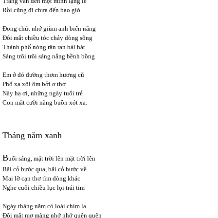
Trăng vẫn đến một mình lặng lẽ
Rồi cũng đi chưa đến bao giờ
Đong chút nhớ giùm anh biển nắng
Đôi mắt chiều tóc chảy dòng sông
Thành phố nóng rân ran bài hát
Sáng trôi trôi sáng nắng bềnh bồng
Em ở đó đường thơm hương cũ
Phố xa xôi ôm bởi ơ thờ
Này hạ ơi, những ngày tuổi trẻ
Con mắt cười nắng buồn xót xa.
Tháng năm xanh
B
uổi sáng, mặt trời lên mặt trời lên
Bãi cỏ bước qua, bãi cỏ bước về
Mai lỡ cạn thơ tìm dòng khác
Nghe cuối chiều lục lọi trái tim
Ngày tháng năm có loài chim lạ
Đôi mắt mơ màng nhớ nhớ quên quên