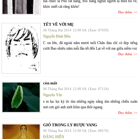
hai chiếc lá Phố rất nắng, trôi bằng nghìn người lạ Bữa tôi về,
khóc miết cái răng khôn!
Đọc thêm
TẾT VỀ VỚI MẸ
06 Tháng Hai 2014
12:00 SA
(Xem: 67059)
Nguyễn Đình Bổn
C on lớn, đã ngoài năm mươi tuổi Chân đau chỉ có đẹp tiếng
cười Bao nhiêu năm mỗi lần tết đến Lại về với mẹ giữa niềm vui
Đọc thêm
còn mất
06 Tháng Hai 2014
12:00 SA
(Xem: 67124)
Nguyên Yên
e m lục lọi ký ức tìm những ngày nắng tìm những chiều xuân
nơi cơn gió anh mới hôm qua thổi ngang
Đọc thêm
GIÓ TRONG LY RƯỢU VANG
06 Tháng Hai 2014
12:00 SA
(Xem: 68570)
ĐẶNG HIỀN