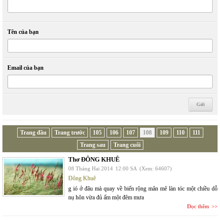
Tên của bạn
Email của bạn
Trang đầu
Trang trước
105
106
107
108
109
110
111
Trang sau
Trang cuối
Thơ ĐÔNG KHUÊ
08 Tháng Hai 2014
12:00 SA
(Xem: 64607)
Đông Khuê
g ió ở đâu mà quay về biển rộng mân mê làn tóc một chiều dỗ
nụ hôn vừa đủ ấm một đêm mưa
Đọc thêm