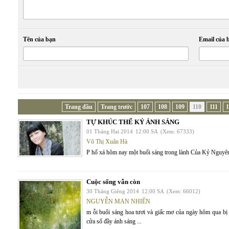
Tên của bạn
Email của 
Trang đầu
Trang trước
107
108
109
110
111
1
TỰ KHÚC THẾ KỶ ÁNH SÁNG
01 Tháng Hai 2014
12:00 SA
(Xem: 67333)
Võ Thị Xuân Hà
P hố xá hôm nay một buổi sáng trong lành Của Kỷ Nguyên 
Cuộc sống vẫn còn
30 Tháng Giêng 2014
12:00 SA
(Xem: 66012)
NGUYỄN MAN NHIÊN
m ỗi buổi sáng hoa tươi và giấc mơ của ngày hôm qua bị 
cửa sổ đầy ánh sáng ...