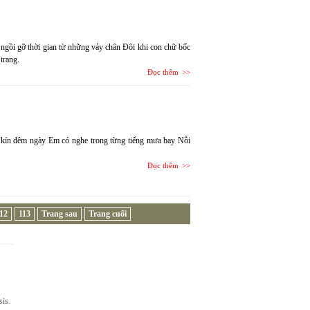
i ngồi gỡ thời gian từ những vảy chân Đôi khi con chữ bốc
trang.
Đọc thêm
kín đêm ngày Em có nghe trong từng tiếng mưa bay Nỗi
Đọc thêm
12
113
Trang sau
Trang cuối
sis.