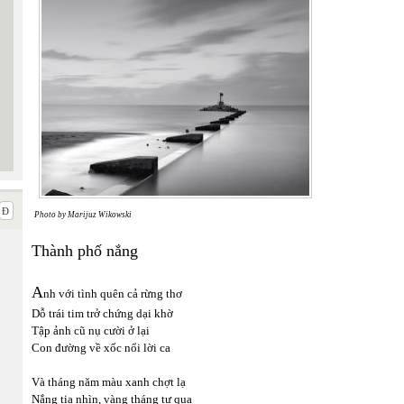
Photo by Marijuz Wikowski
Thành phố nắng
A
nh với tình quên cả rừng thơ
Dỗ trái tim trở chứng dại khờ
Tập ảnh cũ nụ cười ở lại
Con đường về xốc nổi lời ca
Và tháng năm màu xanh chợt lạ
Nắng tia nhìn, vàng tháng tư qua