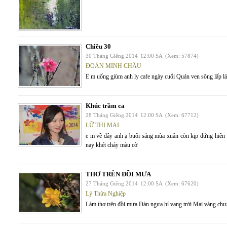
Chiều 30
30 Tháng Giêng 2014
12:00 SA
(Xem: 57874)
ĐOÀN MINH CHÂU
E m uống giùm anh ly cafe ngày cuối Quán ven sông lấp l
Khúc trầm ca
28 Tháng Giêng 2014
12:00 SA
(Xem: 67712)
LỮ THỊ MAI
e m về đây anh ạ buổi sáng mùa xuân còn kịp đứng hiên 
nay khét cháy màu cờ
THƠ TRÊN ĐỒI MƯA
27 Tháng Giêng 2014
12:00 SA
(Xem: 67620)
Lý Thừa Nghiệp
Làm thơ trên đồi mưa Đàn ngựa hí vang trời Mai vàng chưa