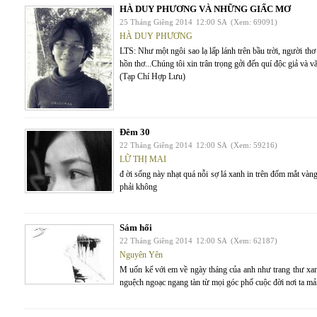
HÀ DUY PHƯƠNG VÀ NHỮNG GIẤC MƠ
25 Tháng Giêng 2014
12:00 SA
(Xem: 69091)
HÀ DUY PHƯƠNG
LTS: Như một ngôi sao lạ lấp lánh trên bầu trời, người th
hồn thơ...Chúng tôi xin trân trọng gởi đến quí độc giả 
(Tạp Chí Hợp Lưu)
Đêm 30
22 Tháng Giêng 2014
12:00 SA
(Xem: 59216)
LỮ THỊ MAI
đ ời sống này nhạt quá nỗi sợ lá xanh in trên đốm mắt và
phải không
Sám hối
22 Tháng Giêng 2014
12:00 SA
(Xem: 62187)
Nguyên Yên
M uốn kể với em về ngày tháng của anh như trang thư x
nguệch ngoạc ngang tàn từ mọi góc phố cuộc đời nơi ta mả