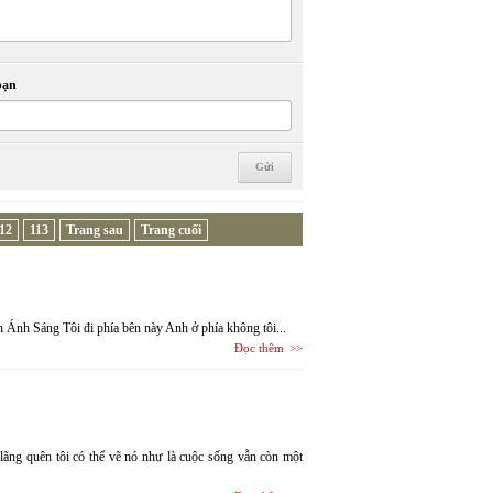
bạn
12
113
Trang sau
Trang cuối
Ánh Sáng Tôi đi phía bên này Anh ở phía không tôi...
Đọc thêm
lãng quên tôi có thể vẽ nó như là cuộc sống vẫn còn một