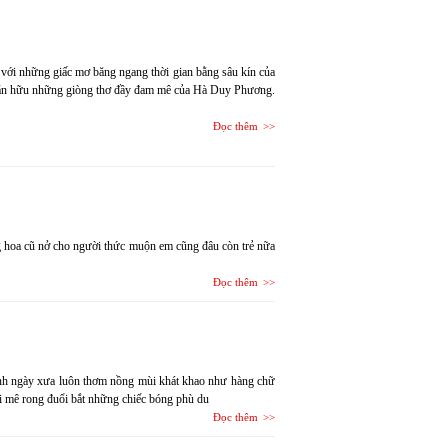
ơ với những giấc mơ băng ngang thời gian bằng sâu kín của
và văn hữu những giòng thơ đầy đam mê của Hà Duy Phương.
Đọc thêm
ng hoa cũ nở cho người thức muộn em cũng đâu còn trẻ nữa
Đọc thêm
anh ngày xưa luôn thơm nồng mùi khát khao như hàng chữ
i mê rong đuổi bắt những chiếc bóng phù du
Đọc thêm