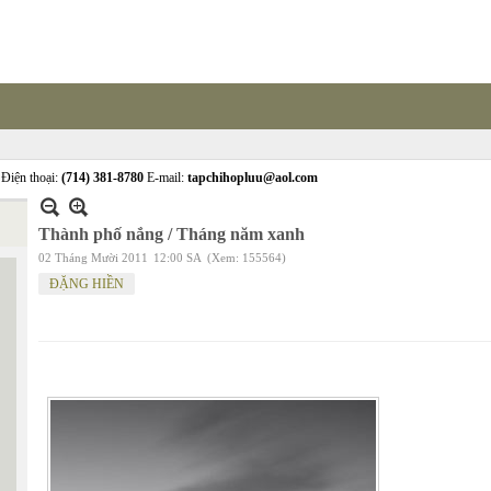
Điện thoại:
(714) 381-8780
E-mail:
tapchihopluu@aol.com
Thành phố nắng / Tháng năm xanh
02 Tháng Mười 2011
12:00 SA
(Xem: 155564)
ĐẶNG HIỀN