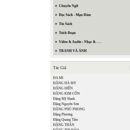
Chuyển Ngữ
Đọc Sách - Mạn Đàm
Tin Sách
Trích Đoạn
Video & Audio : Nhạc & . . .
TRANH VÀ ẢNH
Tác Giả
ĐA MI
ĐẶNG HÀ MY
ĐẶNG HIỀN
ĐẶNG KIM CÔN
Đặng Mỹ Hạnh
Đặng Nguyên Sơn
ĐẶNG PHÚ PHONG
Đặng Phương
Đặng Quang Tâm
ĐẶNG THÂN