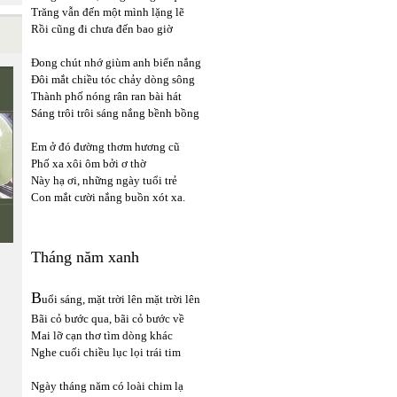
Trăng vẫn đến một mình lặng lẽ
Rồi cũng đi chưa đến bao giờ
Đong chút nhớ giùm anh biển nắng
Đôi mắt chiều tóc chảy dòng sông
Thành phố nóng rân ran bài hát
Sáng trôi trôi sáng nắng bềnh bồng
Em ở đó đường thơm hương cũ
Phố xa xôi ôm bởi ơ thờ
Này hạ ơi, những ngày tuổi trẻ
Con mắt cười nắng buồn xót xa.
Tháng năm xanh
B
uổi sáng, mặt trời lên mặt trời lên
Bãi cỏ bước qua, bãi cỏ bước về
Mai lỡ cạn thơ tìm dòng khác
Nghe cuối chiều lục lọi trái tim
Ngày tháng năm có loài chim lạ