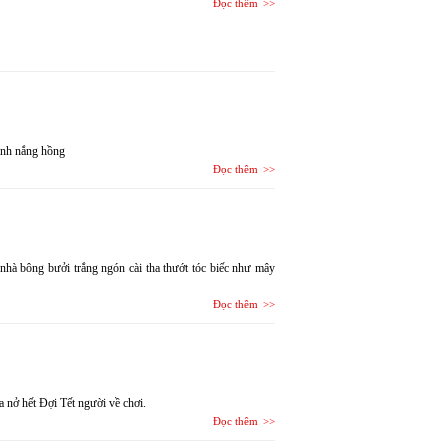
Đọc thêm
ánh nắng hồng
Đọc thêm
nhà bông bưởi trắng ngón cài tha thướt tóc biếc như mây
Đọc thêm
 nở hết Đợi Tết người về chơi.
Đọc thêm