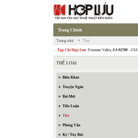
Trang Chính
›
Trang nhà
Thơ
- Tạp Chí Hợp Lưu
Fountain Valley,
CA 92708
- USA
THỂ LOẠI
Biên Khảo
Truyện Ngắn
Bài Mới
Tiểu Luận
Thơ
Phỏng Vấn
Ký / Tùy Bút