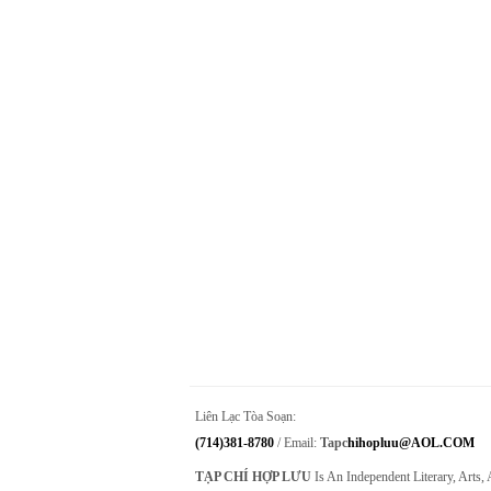
Liên Lạc Tòa Soạn:
(714)381-8780
/ Email:
Tapc
Hihopluu@AOL.COM
TẠP CHÍ HỢP LƯU
Is An Independent Literary, Arts,