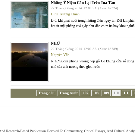
Những Ý Niệm Còn Lại Trên Toa Tàu
22 Tháng Giêng 2014
12:00 SA
(Xem: 67324)
Đinh Trường Chinh
Đ ôi khi phải nuốt trọng những điều ngụy tín Đôi khi phả
hơi từ mặt phẳng cuả giấy như đàn chim ùa bay khỏi nghiã 
NHỚ
22 Tháng Giêng 2014
12:00 SA
(Xem: 63789)
Nguyễn Văn
N hững căn phòng vuông hộp gỗ Có khung cửa sổ đóng 
nhớ của anh nương theo giọt nước
Trang đầu
Trang trước
107
108
109
110
111
1
 And Research-Based Publication Devoted To Commentary, Critical Essays, And Cultural Analy