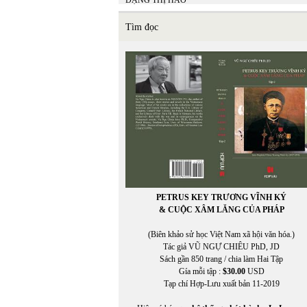
ĐẶNG THỊ HẢO
Đặng Thị Thanh Hương
ĐẶNG THƠ THƠ
Tìm đọc
ĐẶNG TIẾN
ĐẶNG VĂN SINH
Đặng Xuân Xuyến
Đặng-Vũ Vương chuyển ngữ
Đào Duy Anh
ĐÀO TUẤN ẢNH
Đào Tuấn Ảnh chuyển ngữ
Đào Vũ Anh Hùng
Đậu Sỹ Nguyên
ĐINH CƯỜNG
ĐÌNH ĐÌNH
ĐINH LINH
Đinh Ngọc Hùng
PETRUS KEY TRƯƠNG VĨNH KÝ
ĐÌNH NGUYÊN
& CUỘC XÂM LĂNG CỦA PHÁP
ĐINH THỊ THU VÂN
Đinh Trường Chinh
(Biên khảo sử học Việt Nam xã hội văn hóa.)
Đinh Từ Bích Thúy
Tác giả VŨ NGỰ CHIÊU PhD, JD
ĐINH VĂN TUẤN
Sách gần 850 trang / chia làm Hai Tập
Đinh Văn Tuấn dich
Gía mỗi tập :
$30.00
USD
ĐỖ BÍCH THÚY
Tạp chí Hợp-Lưu xuất bản 11-2019
Đỗ Đức
ĐỖ HOÀNG DIỆU