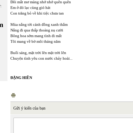
Đôi mắt mơ màng nhớ nhớ quên quên
ữ:
Em ở đó lạc cùng gió hát
Con trăng bỏ về khi tiệc chưa tan
m
Mùa nắng tới cánh đồng xanh thắm
Nắng đi qua thấp thoáng nụ cười
Bông hoa sớm mang tình đi mất
Tôi mang về bờ môi tháng năm
Buổi sáng, mặt trời lên mặt trời lên
Chuyện tình yêu con nước chảy hoài...
ĐẶNG HIỀN
Gửi ý kiến của bạn