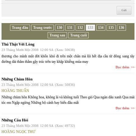
Trang đầu
Trang trước
130
131
132
133
134
135
136
Trang sau
Trang cuối
Thú Thật Với Lòng
23 Tháng Mười Một 2008
12:00 SA
(Xem: 50638)
thương cho mình một đời khốn khó đi trên một chân mà lội hết địa cầu từ đông sang tây
đường dài thăm thẳm gậy trúc trên tay khập khiễng múa may
Đọc thêm
Những Chùm Hôn
23 Tháng Mười Một 2008
12:00 SA
(Xem: 50836)
HOÀNG THUẤN
Những chùm hôn Không hoa, không lá và không tuổi Theo gió Qua ngàn dâu xanh Qua mái
tóc em Ngập ngừng Những bộ cánh bay biến đâu mất
Đọc thêm
Những Câu Hỏi
23 Tháng Mười Một 2008
12:00 SA
(Xem: 49732)
HOÀNG NGỌC THƯ