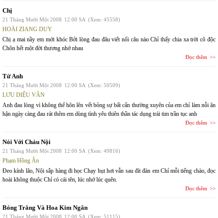
Chị
21 Tháng Mười Một 2008
12:00 SA
(Xem: 45558)
HOÀI ZIANG DUY
Chị ạ mai nầy em mới khóc Bởi lòng đau đâu viết nổi câu nào Chỉ thấy chia xa trời cô độc
Chôn hết một đời thương nhớ nhau
Đọc thêm
Từ Anh
21 Tháng Mười Một 2008
12:00 SA
(Xem: 50509)
LƯU DIỆU VÂN
Anh đau lòng vì không thể hôn lên vết bỏng sự bất cẩn thường xuyên của em chỉ làm nỗi ân
hận ngày càng đau rát thêm em dùng tình yêu thiên thần tác dụng trái tim trần tục anh
Đọc thêm
Nói Với Cháu Nội
21 Tháng Mười Một 2008
12:00 SA
(Xem: 49816)
Phạm Hồng Ân
Đeo kính lão, Nội sắp hàng đi học Chạy hụt hơi vẫn sau đít đàn em Chỉ mỗi tiếng chào, đọc
hoài không thuộc Chỉ có cái tên, lúc nhớ lúc quên.
Đọc thêm
Bóng Trăng Và Hoa Kim Ngân
21 Tháng Mười Một 2008
12:00 SA
(Xem: 51115)