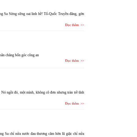
ờng Sa Sừng sững oai linh hề! Tổ-Quốc Truyền đăng, gờn
Đọc thêm
thân chăng bốn góc công an
Đọc thêm
 Nó ngồi đó, một mình, không cô đơn nhưng tràn trề tĩnh
Đọc thêm
oàng Sa chỉ nửa nước đau thương căm hờn lũ giặc chỉ nửa