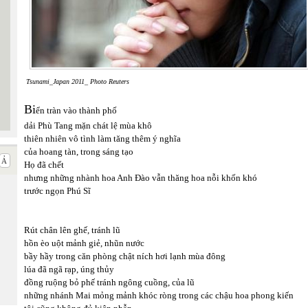
Tsunami_Japan 2011_ Photo Reuters
Bi
ển tràn vào thành phố
dải Phù Tang mặn chát lệ mùa khô
thiên nhiên vô tình làm tăng thêm ý nghĩa
của hoang tàn, trong sáng tạo
Họ đã chết
nhưng những nhành hoa Anh Đào vẫn thăng hoa nỗi khốn khó
trước ngọn Phú Sĩ
Rút chân lên ghế, tránh lũ
hồn èo uột mảnh giẻ, nhũn nước
bầy hầy trong căn phòng chật ních hơi lạnh mùa đông
lúa đã ngã rạp, úng thủy
đồng ruộng bỏ phế tránh ngông cuồng, của lũ
những nhánh Mai mỏng mảnh khóc ròng trong các chậu hoa phong kiến