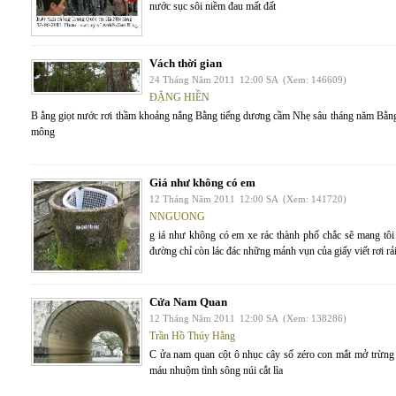
nước sục sôi niềm đau mất đất
Vách thời gian
24 Tháng Năm 2011
12:00 SA
(Xem: 146609)
ĐẶNG HIỀN
B ằng giọt nước rơi thầm khoảng nắng Bằng tiếng dương cầm Nhẹ sâu tháng năm Bằ
mông
Giá như không có em
12 Tháng Năm 2011
12:00 SA
(Xem: 141720)
NNGUONG
g iá như không có em xe rác thành phố chắc sẽ mang tôi
đường chỉ còn lác đác những mảnh vụn của giấy viết rơi rải
Cửa Nam Quan
12 Tháng Năm 2011
12:00 SA
(Xem: 138286)
Trần Hồ Thúy Hằng
C ửa nam quan cột ô nhục cây số zéro con mắt mở trừng ngh
máu nhuộm tình sông núi cắt lìa