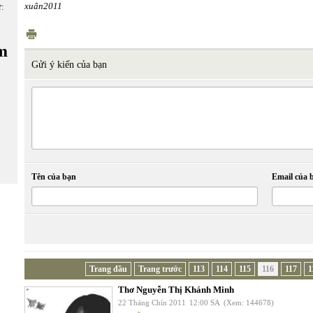
xuân2011
ữ:
m
Gửi ý kiến của bạn
Tên của bạn
Email của 
Trang đầu
Trang trước
113
114
115
116
117
1
Thơ Nguyễn Thị Khánh Minh
22 Tháng Chín 2011
12:00 SA
(Xem: 144678)