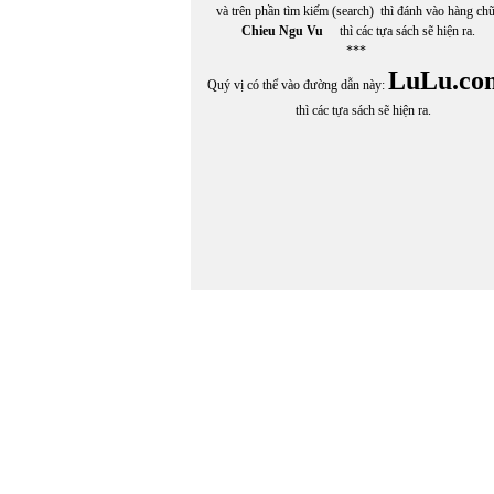
và trên phần tìm kiếm (search) thì đánh vào hàng ch
Chieu Ngu Vu
thì các tựa sách sẽ hiện ra.
***
In Trang
LuLu.co
Quý vị có thể vào đường dẫn này:
thì các tựa sách sẽ hiện ra.