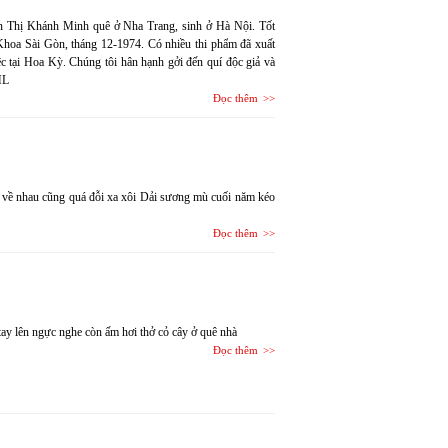
n Thị Khánh Minh quê ở Nha Trang, sinh ở Hà Nội. Tốt
Khoa Sài Gòn, tháng 12-1974. Có nhiều thi phẩm đã xuất
c tại Hoa Kỳ. Chúng tôi hân hạnh gởi đến quí độc giả và
HL
Đọc thêm
hĩ về nhau cũng quá đỗi xa xôi Dải sương mù cuối năm kéo
Đọc thêm
 tay lên ngực nghe còn ấm hơi thở cỏ cây ở quê nhà
Đọc thêm