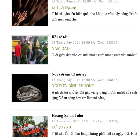
21 Tháng Tám 2011
12:00 SA
(Xem: 151396)
Lý Thừa Nghiệp
T hì cứ gầm lên biển quê nhà Lòng ta vừa dậy sóng Trư
gợn máu ông cha.
Rồi sẽ tới
25 Tháng Bảy 2011
12:00 SA
(Xem: 143339)
NAM DAO
G ót giày đạp vào cái mặt một người một người yêu nước 
Nói với em từ nơi ấy
17 Tháng Bảy 2011
12:00 SA
(Xem: 146863)
NGUYỄN BÌNH PHƯƠNG
A nh đã tới chỗ ấy Đã gặp vầng trăng mươn mướt của anh
lặng Nó tự sáng hay em làm nó sáng
Hoàng Sa, nỗi nhớ
12 Tháng Sáu 2011
12:00 SA
(Xem: 151136)
LỮ QUỲNH
T ôi xin lỗi rất đau lòng nhưng phải nói ra ngày mất H