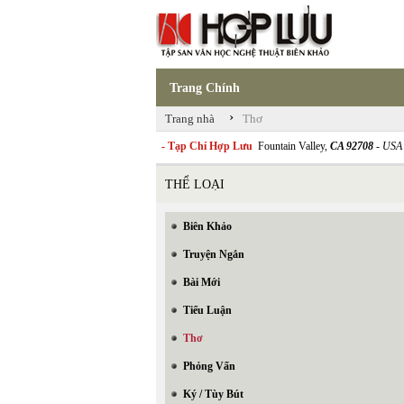
Trang Chính
›
Trang nhà
Thơ
- Tạp Chí Hợp Lưu
Fountain Valley,
CA 92708
- USA
THỂ LOẠI
Biên Khảo
Truyện Ngắn
Bài Mới
Tiểu Luận
Thơ
Phỏng Vấn
Ký / Tùy Bút