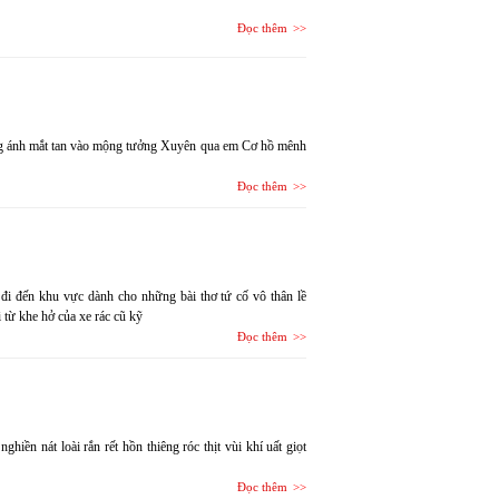
Đọc thêm
ng ánh mắt tan vào mộng tưởng Xuyên qua em Cơ hồ mênh
Đọc thêm
 đi đến khu vực dành cho những bài thơ tứ cố vô thân lề
 từ khe hở của xe rác cũ kỹ
Đọc thêm
iền nát loài rắn rết hồn thiêng róc thịt vùi khí uất giọt
Đọc thêm