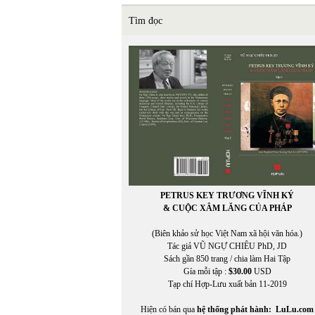
Tìm đọc
PETRUS KEY TRƯƠNG VĨNH KÝ
& CUỘC XÂM LĂNG CỦA PHÁP
(Biên khảo sử học Việt Nam xã hội văn hóa.)
Tác giả VŨ NGỰ CHIÊU PhD, JD
Sách gần 850 trang / chia làm Hai Tập
Gía mỗi tập :
$30.00
USD
Tạp chí Hợp-Lưu xuất bản 11-2019
Hiện có bán qua
hệ thống phát hành:
LuLu.com