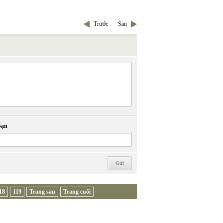
Trước
Sau
bạn
18
119
Trang sau
Trang cuối