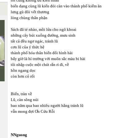
tôi cũng không đủ kiên nhẫn
biến dạng cùng lũ kiến đói càn vào thành phố kiếm ăn
lưng gù đôi vết thương
lòng chùng thân phận
Sách đã té nhào, mồi lửa cho ngô khoai
những cây bút xuống đường, mưu sinh
tất cả đều ngơ ngác, tránh lũ
cơn lũ của ý thức hệ
thành phố hóa thân biến đổi hình hài
bấy giờ là hí trường với muôn sắc màu bi hài
tôi nhập cuộc một chút rằn ri đi, về
hồn ngang dọc
còn hơn cỏ rối
Biển, tràn về
Lũ, càn sông núi
bao năm qua bao nhiêu người hằng tránh lũ
vẫn mong đợi Ơn Cứu Rỗi
NNguong