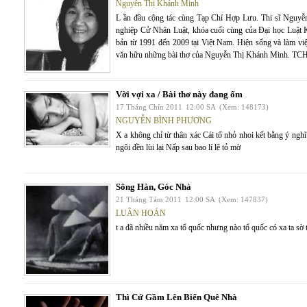
Nguyễn Thị Khánh Minh
L ần đầu cộng tác cùng Tạp Chí Hợp Lưu. Thi sĩ Nguyễ
nghiệp Cử Nhân Luật, khóa cuối cùng của Đại học Luật 
bản từ 1991 đến 2009 tại Việt Nam. Hiện sống và làm việ
văn hữu những bài thơ của Nguyễn Thị Khánh Minh. TC
Vời vợi xa / Bài thơ này đang ốm
17 Tháng Chín 2011
12:00 SA
(Xem: 148173)
NGUYỄN BÌNH PHƯƠNG
X a không chỉ từ thân xác Cái tổ nhỏ nhoi kết bằng ý ng
ngôi đền lùi lại Nấp sau bao lí lẽ tỏ mờ
Sông Hàn, Góc Nhà
21 Tháng Tám 2011
12:00 SA
(Xem: 147837)
LUÂN HOÁN
t a đã nhiều năm xa tổ quốc nhưng nào tổ quốc có xa ta sờ
Thì Cứ Gầm Lên Biển Quê Nhà