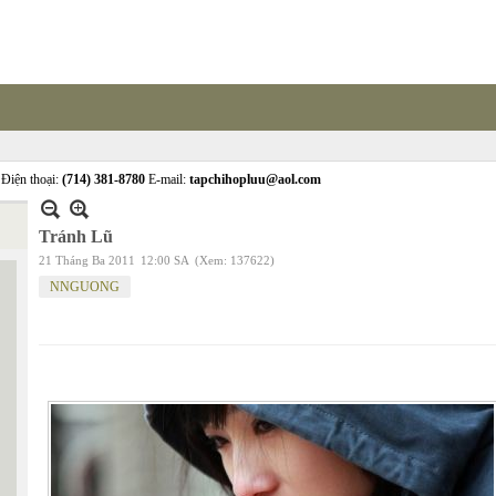
Điện thoại:
(714) 381-8780
E-mail:
tapchihopluu@aol.com
Tránh Lũ
21 Tháng Ba 2011
12:00 SA
(Xem: 137622)
NNGUONG