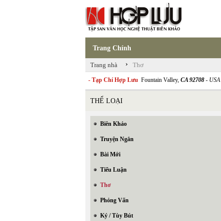
Trang Chính
›
Trang nhà
Thơ
- Tạp Chí Hợp Lưu
Fountain Valley,
CA 92708
- USA
THỂ LOẠI
Biên Khảo
Truyện Ngắn
Bài Mới
Tiểu Luận
Thơ
Phỏng Vấn
Ký / Tùy Bút