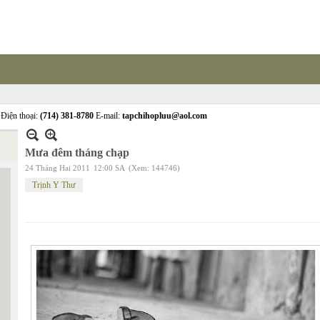
Điện thoại:
(714) 381-8780
E-mail:
tapchihopluu@aol.com
Mưa đêm tháng chạp
24 Tháng Hai 2011
12:00 SA
(Xem: 144746)
Trịnh Y Thư