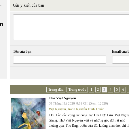
Gửi ý kiến của bạn
ữ:
m
Tên của bạn
Email của 
Trang đầu
Trang trước
1
2
3
4
5
6
Thơ Việt Nguyên
08 Tháng Hai 2026
8:09 CH
(Xem: 12326)
Việt Nguyên
,
tranh Nguyễn Đình Thuần
LTS: Lần đầu cộng tác cùng Tạp Chí Hợp Lưu. Việt Nguy
Giang. Thơ Việt Nguyên viết về những góc đời rất nhỏ 
thoáng qua. Thơ lặng, buồn vừa đủ, không than thở, chỉ n