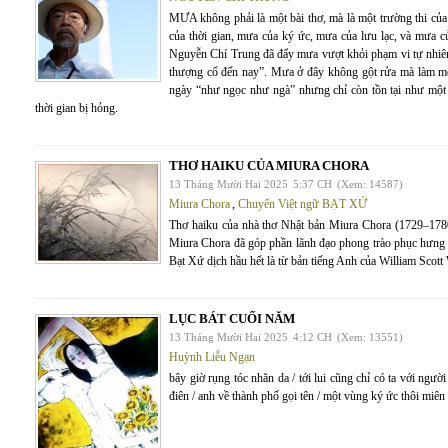
MƯA không phải là một bài thơ, mà là một trường thi của 
của thời gian, mưa của ký ức, mưa của lưu lạc, và mưa c
Nguyễn Chí Trung đã đẩy mưa vượt khỏi phạm vi tự nhiên 
thượng cổ đến nay”. Mưa ở đây không gột rửa mà làm m
ngày “như ngọc như ngà” nhưng chỉ còn tồn tại như một 
thời gian bị hỏng.
THƠ HAIKU CỦA MIURA CHORA
13 Tháng Mười Hai 2025
5:37 CH
(Xem: 14587)
Miura Chora
,
Chuyển Việt ngữ BẠT XỨ
Thơ haiku của nhà thơ Nhật bản Miura Chora (1729–1780) 
Miura Chora đã góp phần lãnh đạo phong trào phục hưng
Bạt Xứ dịch hầu hết là từ bản tiếng Anh của William Scott
LỤC BÁT CUỐI NĂM
13 Tháng Mười Hai 2025
4:12 CH
(Xem: 13551)
Huỳnh Liễu Ngạn
bây giờ rụng tóc nhăn da / tới lui cũng chỉ có ta với người
điên / anh về thành phố gọi tên / một vùng ký ức thôi miên