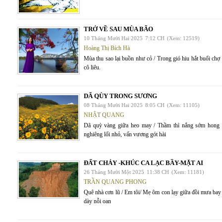
TRỞ VỀ SAU MÙA BÃO
10 Tháng Mười Hai 2025
7:12 CH
(Xem: 12519)
Hoàng Thị Bích Hà
Mùa thu sao lại buồn như cỏ / Trong gió hiu hắt buổi chợ 
cô liêu.
DÃ QÙY TRONG SƯƠNG
08 Tháng Mười Hai 2025
8:05 CH
(Xem: 11105)
NHẬT QUANG
Dã quỳ vàng giữa heo may / Thầm thì nắng sớm hong 
nghiêng lối nhỏ, vấn vương gót hài
ĐẤT CHẢY -KHÚC CA LẠC BẦY-MẶT AI
26 Tháng Mười Một 2025
11:38 CH
(Xem: 11181)
TRẦN QUANG PHONG
Quê nhà cơn lũ / Em tôi/ Mẹ ôm con lạy giữa đồi mưa bay
dày nỗi oan