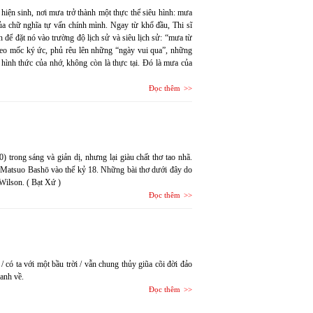
hiện sinh, nơi mưa trở thành một thực thể siêu hình: mưa
ủa chữ nghĩa tự vấn chính mình. Ngay từ khổ đầu, Thi sĩ
để đặt nó vào trường độ lịch sử và siêu lịch sử: “mưa từ
eo mốc ký ức, phủ rêu lên những “ngày vui qua”, những
hình thức của nhớ, không còn là thực tại. Đó là mưa của
Đọc thêm
trong sáng và giản dị, nhưng lại giàu chất thơ tao nhã.
 Matsuo Bashō vào thế kỷ 18. Những bài thơ dưới đây do
 Wilson. ( Bạt Xứ )
Đọc thêm
 / có ta với một bầu trời / vẫn chung thủy giũa cõi đời đảo
 anh về.
Đọc thêm