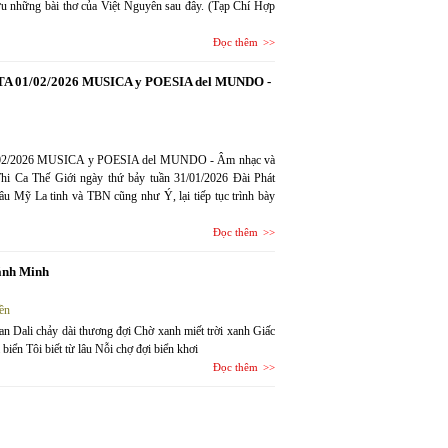
hữu những bài thơ của Việt Nguyên sau đây. (Tạp Chí Hợp
Đọc thêm
OETA 01/02/2026 MUSICA y POESIA del MUNDO -
01/02/2026 MUSICA y POESIA del MUNDO - Âm nhạc và
hi Ca Thế Giới ngày thứ bảy tuần 31/01/2026 Đài Phát
Mỹ La tinh và TBN cũng như Ý, lại tiếp tục trình bày
Đọc thêm
ánh Minh
ền
 Dali chảy dài thương đợi Chờ xanh miết trời xanh Giấc
iển Tôi biết từ lâu Nỗi chợ đợi biển khơi
Đọc thêm