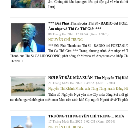
ấm. Chúng tôi hân hạnh gởi đến quí độc giả và văn thi 
Lưu)
*** Đài Phát Thanh của Thi Sĩ - RADIO del P
Âm nhạc và Thi Ca Thế Giới ***
08 Tháng Hai 2026
12:04 SA
(Xem: 13023)
NGUYỄN CHÍ TRUNG
*** Đài Phát Thanh của Thi Sĩ - RADIO del POETA 
Thi Ca Thế Giới *** Trong chương trình Âm nhạc và T
Thanh của Thi Sĩ CALIDOSCOPIO, phát sóng từ Mexico và Argentina cho khắp Châu 
Thơ NCT.
NƠI BẮT ĐẦU MÙA XUÂN- Thơ Nguyễn Thị Kh
21 Tháng Mười Hai 2025
2:39 SA
(Xem: 12204)
Nguyễn Thị Khánh Minh
,
ảnh Tùng Tùng
,
tranh Đặng Hi
Thầm dỗ Ngủ yên Ngủ yên nhe Cây mùa đông Sợi thời gian
mơ thiên nga và thời gian miên man Mọc trên cành khô Gọi người Người sẽ về Từ phía b
TRƯỜNG THI NGUYỄN CHÍ TRUNG… MƯA
17 Tháng Mười Hai 2025
3:02 CH
(Xem: 15584)
NGUYỄN CHÍ TRUNG