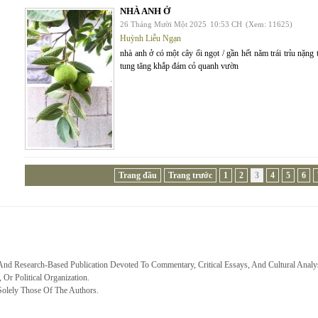
NHÀ ANH Ở
26 Tháng Mười Một 2025
10:53 CH
(Xem: 11625)
Huỳnh Liễu Ngạn
nhà anh ở có một cây ổi ngọt / gần hết năm trái trỉu nặng
tung tăng khắp đám cỏ quanh vườn
Trang đầu
Trang trước
1
2
3
4
5
6
 And Research-Based Publication Devoted To Commentary, Critical Essays, And Cultural Analy
, Or Political Organization.
Solely Those Of The Authors.