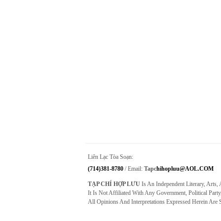
Liên Lạc Tòa Soạn:
(714)381-8780
/ Email:
Tapc
Hihopluu@AOL.COM
TẠP CHÍ HỢP LƯU
Is An Independent Literary, Arts,
It Is Not Affiliated With Any Government, Political Party
All Opinions And Interpretations Expressed Herein Are 