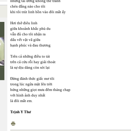
những tai ương không thể tránh
chén đắng nào cho tôi
khi tôi trút linh hồn vào đôi mắt ấy
Hơi thở điêu linh
giữa khoảnh khắc phù du
vẫn đủ cho tôi nhận ra
Ê
dấu vết vật vã giữa
hạnh phúc và đau thương
Trên cả những điều to tát
trên cả cứu rỗi hay giải thoát
là sự dịu dàng còn sót lại
Đừng đánh thức giấc mơ tôi
trong lúc ngửa mặt lên trời
hứng những giọt mưa đêm tháng chạp
với hình ảnh duy nhất
là đôi mắt em.
Trịnh Y Thư