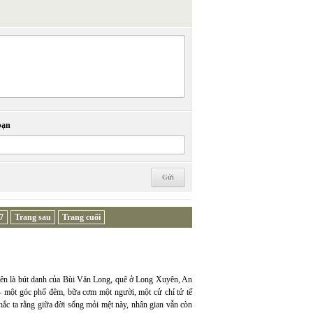
bạn
7
Trang sau
Trang cuối
ên là bút danh của Bùi Văn Long, quê ở Long Xuyên, An
— một góc phố đêm, bữa cơm một người, một cử chỉ tử tế
hắc ta rằng giữa đời sống mỏi mệt này, nhân gian vẫn còn