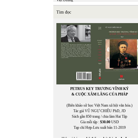
Việt Dzũng
Việt Khang
VIỆT MINH
Tìm đọc
Việt Nguyên
Việt Phương
VIỆT TRÚC
VIETNAM FILM CLUB
VIETNAM FILM CLUB, CHU LYNH, THỤY KHU
VIETNAM.NET
VĨNH HẢO
VĨNH THÔNG
VNDC Radio
VÕ CÔNG LIÊM
VÕ ĐÌNH
VÕ KỲ ĐIỀN
Võ Phiến
PETRUS KEY TRƯƠNG VĨNH KÝ
Võ Thị Như Mai
& CUỘC XÂM LĂNG CỦA PHÁP
Võ Thị Xuân Hà
VÕ VIỆT DŨNG
(Biên khảo sử học Việt Nam xã hội văn hóa.)
VOA ASIA
Tác giả VŨ NGỰ CHIÊU PhD, JD
VOA Tiếng Việt
Sách gần 850 trang / chia làm Hai Tập
VŨ ÁNH
Gía mỗi tập :
$30.00
USD
Vũ Đảm
Tạp chí Hợp-Lưu xuất bản 11-2019
Vũ Đỗ Hoàng
In Trang
VŨ DY