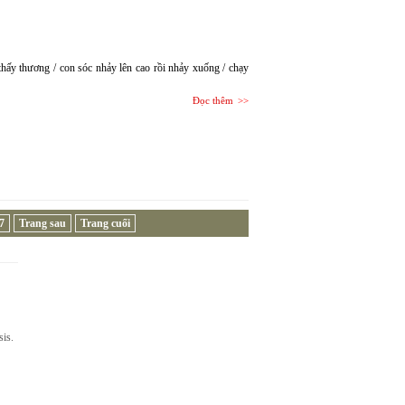
 thấy thương / con sóc nhảy lên cao rồi nhảy xuống / chạy
Đọc thêm
7
Trang sau
Trang cuối
sis.