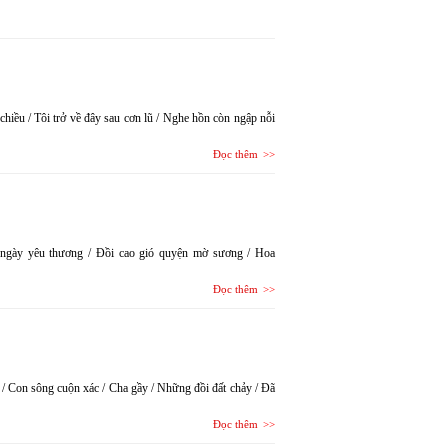
chiều / Tôi trở về đây sau cơn lũ / Nghe hồn còn ngập nỗi
Đọc thêm
ngày yêu thương / Đồi cao gió quyện mờ sương / Hoa
Đọc thêm
 / Con sông cuộn xác / Cha gầy / Những đồi đất chảy / Đã
Đọc thêm