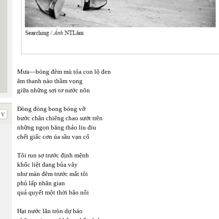
Mưa—bóng đêm mù tỏa con lộ đen
âm thanh nào thầm vọng
giữa những sợi tơ nước nõn
Đòng đòng bong bóng vỡ
bước chân chiêng chao sướt trên
những ngọn băng thảo liu điu
chết giấc cơn úa sầu vạn cổ
Tôi run sợ trước định mệnh
khốc liệt đang bủa vây
như màn đêm trước mắt tôi
phủ lấp nhân gian
quả quyết một thời bão nổi
Hạt nước lăn tròn dự báo