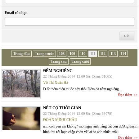
Email của bạn
Trang đầu
Trang trước
108
109
110
111
112
113
114
Trang sau
Trang cuối
ĐÊM NGHIÊNG
22 Tháng Giêng 2014
12:00 SA
(Xem: 61665)
Võ Thị Xuân Hà
Đ ốt thêm điếu thuốc này thôi Đêm đã nằm nghiêng…
Đọc thêm
NÉT CỌ THỜI GIAN
22 Tháng Giêng 2014
12:00 SA
(Xem: 68078)
ĐOÀN MINH CHÂU
anh còn yêu em không? một ngày ánh nắng cắt con đường thành
hình thù rối loạn chập chờn vẽ lại ảo ảnh nhiều màu
Đọc thêm