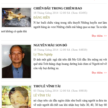
CHIẾN ĐẤU TRONG CHIÊM BAO
18 Tháng Giêng 2014
12:00 SA
(Xem: 65495)
ĐẶNG HIỀN
N hư buổi chiều vàng trong tiểu thuyết Những huyễn mơ làm
người hùng áo vest Những chiến mã băng qua sa mạc Ta ra trận
nơi không có quân thù
Đọc thêm
NGUYÊN MÀU SON ĐỎ
18 Tháng Giêng 2014
12:00 SA
(Xem: 64859)
Lý Thừa Nghiệp
Đ ánh một giấc ngủ dài trên đất Mẹ Gối đầu lên mộng mị với
quê nhà Trời tháng chạp hoang đường loài chim sẻ Người trở về
còn vấy bụi đường xa.
Đọc thêm
THƠ LÊ VĨNH TÀI
03 Tháng Giêng 2014
12:00 SA
(Xem: 69818)
LÊ VĨNH TÀI
nó chạy trên các đầu ngón chân như buổi sáng người ta đưa tin
về một người đã chết sau khi nhận huy hiệu 30, 40, 50 hay 60