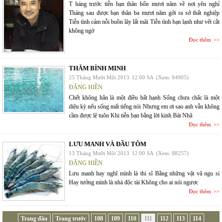
T háng trước tiễn bạn thân bốn mươi năm về nơi yên nghỉ
Tháng sau được bạn thân ba mươi năm gởi ra sở thất nghiệp
Tiễn tình cảm nỗi buồn lây lất mãi Tiễn tình bạn lạnh như vết cắt
không ngờ
Đọc thêm
THĂM BÌNH MINH
25 Tháng Mười Một 2013
12:00 SA
(Xem: 84905)
ĐẶNG HIỀN
Chết không hẳn là một điều bất hạnh Sống chưa chắc là một
diệu kỳ nếu sống mất tiếng nói Nhưng em ơi sao anh vẫn không
cầm được lệ tuôn Khi tiễn bạn bằng lời kinh Bát Nhã
Đọc thêm
LƯU MANH VÀ ĐẦU TÔM
13 Tháng Mười Một 2013
12:00 SA
(Xem: 88257)
ĐẶNG HIỀN
Lưu manh hay nghĩ mình là thi sĩ Bằng những vật vã ngu si
Hay tưởng mình là nhà độc tài Không cho ai nói ngược
Đọc thêm
Trang đầu
Trang trước
108
109
110
111
112
113
114