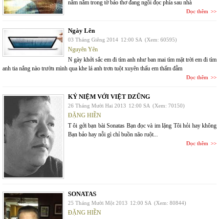
năm nằm trong tờ báo thơ đang ngồi đọc phía sau nhà
Đọc thêm
Ngày Lên
03 Tháng Giêng 2014
12:00 SA
(Xem: 60595)
Nguyên Yên
N gày khởi sắc em đi tìm anh như ban mai tìm mặt trời em đi tìm
anh tia nắng nào trườn mình qua khe lá anh trơn tuột xuyên thấu em thấm đẫm
Đọc thêm
KỶ NIỆM VỚI VIỆT DZŨNG
26 Tháng Mười Hai 2013
12:00 SA
(Xem: 70150)
ĐẶNG HIỀN
T ôi gởi bạn bài Sonatas Bạn đọc và im lặng Tôi hỏi hay không
Bạn bảo hay nỗi gì chỉ buồn não ruột...
Đọc thêm
SONATAS
25 Tháng Mười Một 2013
12:00 SA
(Xem: 80844)
ĐẶNG HIỀN