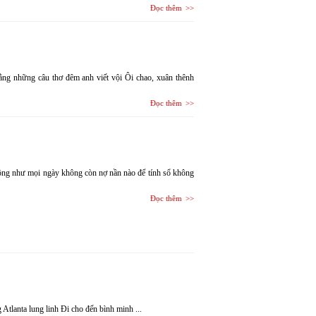
Đọc thêm
ằng những câu thơ đêm anh viết vội Ôi chao, xuân thênh
Đọc thêm
ông như mọi ngày không còn nợ nần nào để tính sổ không
Đọc thêm
tlanta lung linh Đi cho đến bình minh ...