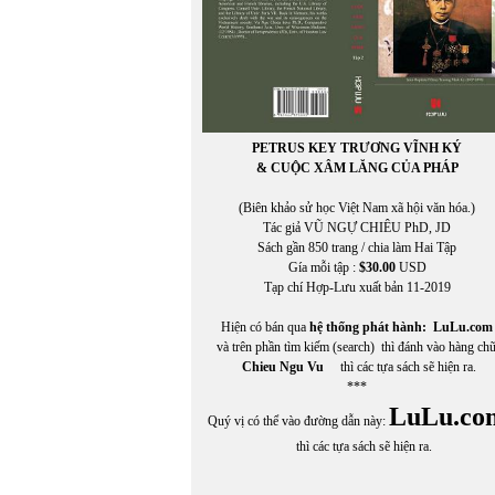
PETRUS KEY TRƯƠNG VĨNH KÝ
& CUỘC XÂM LĂNG CỦA PHÁP
(Biên khảo sử học Việt Nam xã hội văn hóa.)
Tác giả VŨ NGỰ CHIÊU PhD, JD
Sách gần 850 trang / chia làm Hai Tập
Gía mỗi tập :
$30.00
USD
Tạp chí Hợp-Lưu xuất bản 11-2019
Hiện có bán qua
hệ thống phát hành:
LuLu.com
và trên phần tìm kiếm (search) thì đánh vào hàng ch
Chieu Ngu Vu
thì các tựa sách sẽ hiện ra.
***
LuLu.co
Quý vị có thể vào đường dẫn này:
thì các tựa sách sẽ hiện ra.