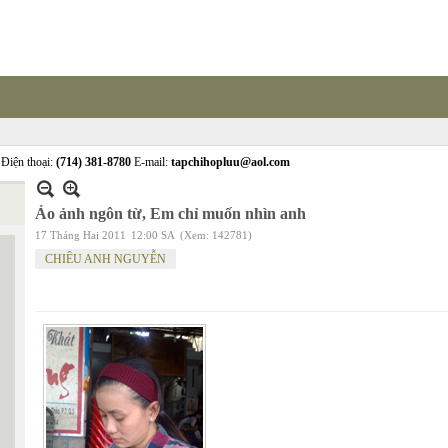
Điện thoại:
(714) 381-8780
E-mail:
tapchihopluu@aol.com
Ảo ảnh ngôn từ, Em chỉ muốn nhìn anh
17 Tháng Hai 2011
12:00 SA
(Xem: 142781)
CHIÊU ANH NGUYỄN