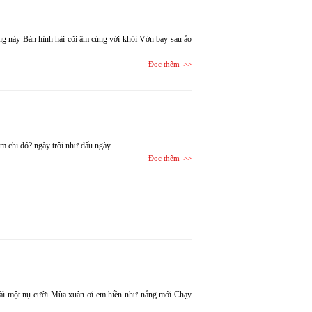
ng này Bán hình hài cõi âm cùng với khói Vờn bay sau ảo
Đọc thêm
m chi đó? ngày trôi như dấu ngày
Đọc thêm
 mãi một nụ cười Mùa xuân ơi em hiền như nắng mới Chạy