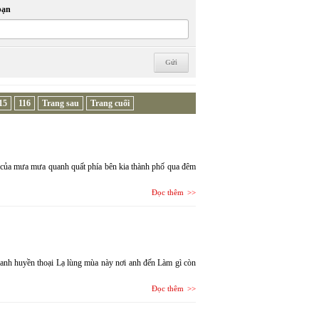
bạn
15
116
Trang sau
Trang cuối
g của mưa mưa quanh quất phía bên kia thành phố qua đêm
Đọc thêm
anh huyền thoại Lạ lùng mùa này nơi anh đến Làm gì còn
Đọc thêm