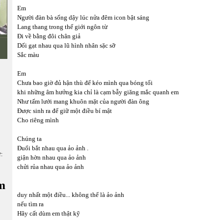
Em
Người đàn bà sống dậy lúc nửa đêm icon bật sáng
Lang thang trong thế giới ngôn từ
Đi về bằng đôi chân giả
Dối gạt nhau qua lũ hình nhân sặc sỡ
Sắc màu
Em
Chưa bao giờ đủ hận thù để kéo mình qua bóng tối
khi những âm hưởng kia chỉ là cạm bẫy giăng mắc quanh em
Như tấm lưới mang khuôn mặt của người đàn ông
Được sinh ra để giữ một điều bí mật
Cho riêng mình
Chúng ta
Đuổi bắt nhau qua ảo ảnh .
ữ:
giận hờn nhau qua ảo ảnh
chửi rủa nhau qua ảo ảnh
m
duy nhất một điều... không thể là ảo ảnh
nếu tìm ra
Hãy cất dùm em thật kỹ