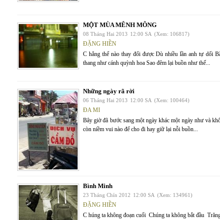
MỘT MÙA MÊNH MÔNG
08 Tháng Hai 2013
12:00 SA
(Xem: 106817)
ĐẶNG HIỀN
C hẳng thể nào thay đổi được Dù nhiều lần anh tự dối B
thang như cánh quỳnh hoa Sao đêm lại buồn như thế...
Những ngày rã rời
06 Tháng Hai 2013
12:00 SA
(Xem: 100464)
ĐA MI
Bây giờ đã bước sang một ngày khác một ngày như và kh
còn niềm vui nào để cho đi hay giữ lại nỗi buồn...
Bình Minh
23 Tháng Chín 2012
12:00 SA
(Xem: 134961)
ĐẶNG HIỀN
C húng ta không đoạn cuối Chúng ta không bắt đầu Trăng A