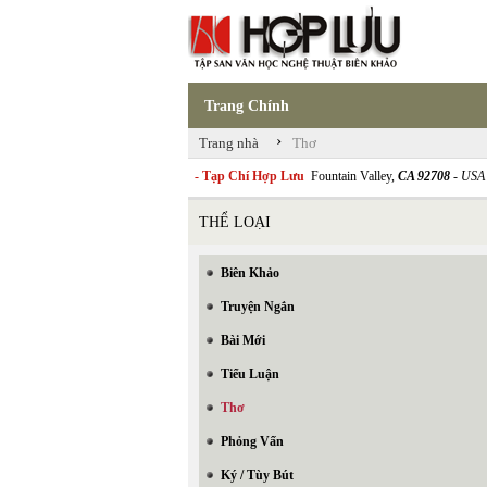
Trang Chính
›
Trang nhà
Thơ
- Tạp Chí Hợp Lưu
Fountain Valley,
CA 92708
- USA
THỂ LOẠI
Biên Khảo
Truyện Ngắn
Bài Mới
Tiểu Luận
Thơ
Phỏng Vấn
Ký / Tùy Bút