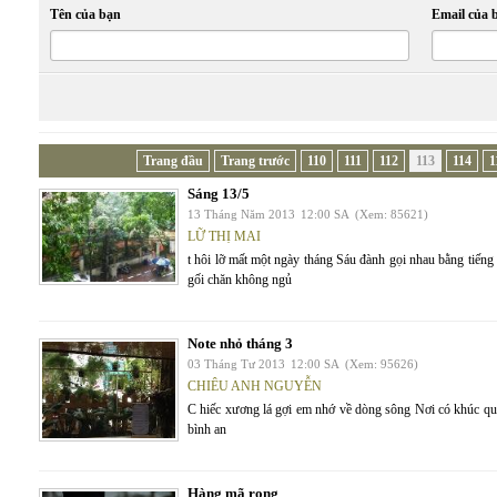
Tên của bạn
Email của 
Trang đầu
Trang trước
110
111
112
113
114
1
Sáng 13/5
13 Tháng Năm 2013
12:00 SA
(Xem: 85621)
LỮ THỊ MAI
t hôi lỡ mất một ngày tháng Sáu đành gọi nhau bằng tiến
gối chăn không ngủ
Note nhỏ tháng 3
03 Tháng Tư 2013
12:00 SA
(Xem: 95626)
CHIÊU ANH NGUYỄN
C hiếc xương lá gợi em nhớ về dòng sông Nơi có khúc qu
bình an
Hàng mã rong