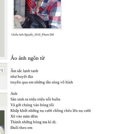
Chiêu Anh Nguyễn_2010_Photo DH
Ảo ảnh ngôn từ
Âm sắc lạnh tanh
như huyệt địa
truyền qua em những tần sóng vô hình
Anh
Sản sinh ra triệu triệu nỗi buồn
Và gởi chúng vào bóng tối
Khấp khởi những nụ cười chồng chéo lên nụ cười
Xô vào màn đêm
Thành những bóng ma kì dị.
Đuổi theo em