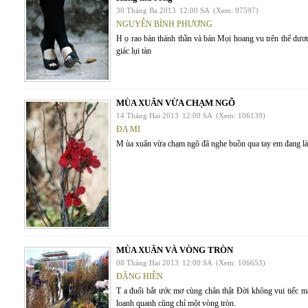
30 Tháng Ba 2013
12:00 SA
(Xem: 97597)
NGUYỄN BÌNH PHƯƠNG
H ọ rao bán thánh thần và bán Mọi hoang vu trên thế dươ
giác lụi tàn
MÙA XUÂN VỪA CHẠM NGÕ
14 Tháng Hai 2013
12:00 SA
(Xem: 106139)
ĐA MI
M ùa xuân vừa chạm ngõ đã nghe buồn qua tay em đang là
MÙA XUÂN VÀ VÒNG TRÒN
08 Tháng Hai 2013
12:00 SA
(Xem: 106653)
ĐẶNG HIỀN
T a đuổi bắt ước mơ cùng chân thật Đời không vui tiếc
loanh quanh cũng chỉ một vòng tròn.