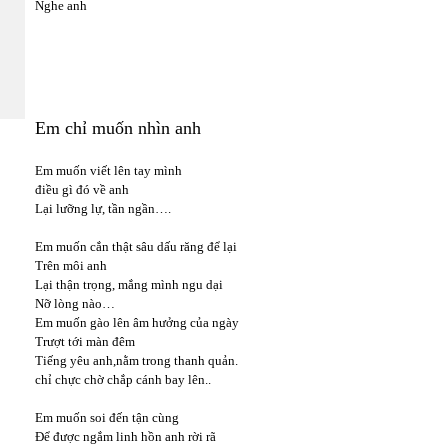
Nghe anh
Em chỉ muốn nhìn anh
Em muốn viết lên tay mình
điều gì đó về anh
Lại lưỡng lự, tần ngần….
Em muốn cắn thật sâu dấu răng để lại
Trên môi anh
Lại thận trọng, mắng mình ngu dại
Nỡ lòng nào…
Em muốn gào lên âm hưởng của ngày
Trượt tới màn đêm
Tiếng yêu anh,nằm trong thanh quản.
chỉ chực chờ chắp cánh bay lên..
Em muốn soi đến tận cùng
Để được ngắm linh hồn anh rời rã