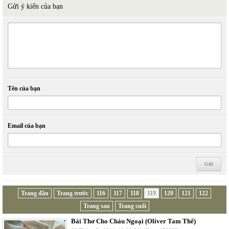
Gửi ý kiến của bạn
Tên của bạn
Email của bạn
Trang đầu
Trang trước
116
117
118
119
120
121
122
Trang sau
Trang cuối
Bài Thơ Cho Cháu Ngoại (Oliver Tam Thể)