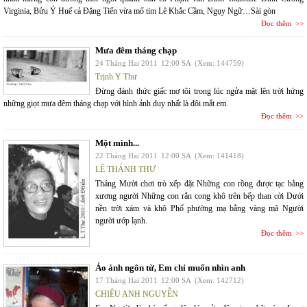
Virginia, Bửu Ý Huế cả Đặng Tiến vừa mổ tim Lê Khắc Cầm, Ngụy Ngữ…Sài gòn
Đọc thêm
Mưa đêm tháng chạp
24 Tháng Hai 2011
12:00 SA
(Xem: 144759)
Trịnh Y Thư
Đừng đánh thức giấc mơ tôi trong lúc ngửa mặt lên trời hứng
những giọt mưa đêm tháng chạp với hình ảnh duy nhất là đôi mắt em.
Đọc thêm
Một mình...
22 Tháng Hai 2011
12:00 SA
(Xem: 141418)
LÊ THÁNH THƯ
Tháng Mười chơi trò xếp đặt Những con rồng được tạc bằng
xương người Những con rắn cong khô trên bếp than cời Dưới
nền trời xám và khô Phố phường mạ bằng vàng mã Người
người ướp lạnh.
Đọc thêm
Ảo ảnh ngôn từ, Em chỉ muốn nhìn anh
17 Tháng Hai 2011
12:00 SA
(Xem: 142712)
CHIÊU ANH NGUYỄN