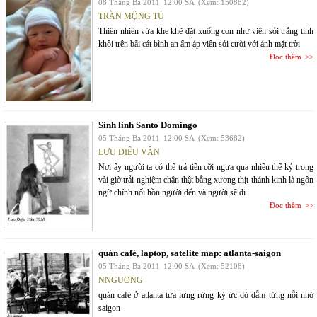
08 Tháng Ba 2011
12:00 SA
(Xem: 150882)
TRẦN MỘNG TÚ
Thiên nhiên vừa khe khẽ đặt xuống con như viên sỏi trắng tinh
khôi trên bãi cát bình an ấm áp viên sỏi cười với ánh mặt trời
Đọc thêm
Sinh linh Santo Domingo
05 Tháng Ba 2011
12:00 SA
(Xem: 53682)
LƯU DIỆU VÂN
Nơi ấy người ta có thể trả tiền cỡi ngựa qua nhiều thế kỷ trong
vài giờ trải nghiệm chân thật bằng xương thịt thánh kinh là ngôn
ngữ chính nối hồn người đến và người sẽ đi
Đọc thêm
quán café, laptop, satelite map: atlanta-saigon
05 Tháng Ba 2011
12:00 SA
(Xem: 52108)
NNGUONG
quán café ở atlanta tựa lưng rừng ký ức dò dẫm từng nỗi nhớ
saigon