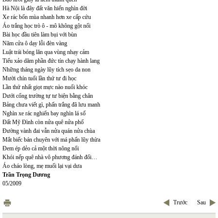
Hà Nội là đây đất văn hiến nghìn đời
Xe rác bốn mùa nhanh hơn xe cấp cứu
Áo trắng học trò ô - mô không gột nổi
Bài học đầu tiên làm bụi với bùn
Năm cửa ô dạy lỗi đèn vàng
Luật trái bóng lăn qua vùng nhạy cảm
Tiểu xảo dăm phần đức tín chạy hành lang
Những tháng ngày lũy tích sẹo da non
Mười chín tuổi lần thứ tư đi học
Lần thứ nhất giọt mực nào nuối khóc
Dưới cổng trường tự tư biện bằng chân
Bảng chưa viết gì, phấn trắng đã lưu manh
Nghìn xe rác nghiến bay nghìn lá số
Đất Mỹ Đình còn nửa quê nửa phố
Đường vành đai vẫn nửa quán nửa chùa
Mắt biếc bán chuyên với má phấn lũy thừa
Đem ép dẻo cả một thời nông nổi
Khói nếp quê nhà vô phương đánh đổi…
Áo cháo lòng, mẹ muối lại vại dưa
Trần Trọng Dương
05/2009
Trước
Sau