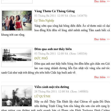
Đọc thêm
Vàng Thơm Cả Tháng Giêng
05 Tháng Ba 2011
12:00 SA
(Xem: 143470)
Lý Thừa Nghiệp
Sáng sớm qua sông hái bông điên điển Áo sẽ thơm mùi cỏ dại
hoa đồng Khi đêm về lòng nhớ mênh mông Tâm xanh biếc cả
khung trời cao rộng.
Đọc thêm
Đêm qua anh mơ thấy biển
05 Tháng Ba 2011
12:00 SA
(Xem: 148354)
ĐỨC PHỔ
Đêm qua anh mơ thấy biển Sóng êm đềm liếm gót chân em Gió
lao xao rụng nhành dương liễu Em nhặt vội vàng xõa mớ tóc
xanh Giá như mặt trời đứng yên trên biển Chắc kịp buổi anh về.
Đọc thêm
Viễn cảnh một tên đường
26 Tháng Hai 2011
12:00 SA
(Xem: 148983)
LỮ QUỲNH
Hãy ra chỗ Thúy Tân Định lấy chai Chivas về quán Đò Đưa
trên đường Trịnh Công Sơn rửa bảng tên sơn còn ướt cụng ly
nhau mừng con đường mới ngồi quanh bàn có Phạm văn Đỉnh Toulouse Đinh Cường