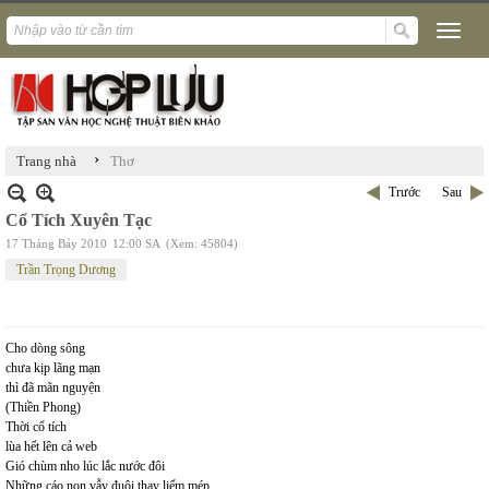
›
Trang nhà
Thơ
Trước
Sau
Cổ Tích Xuyên Tạc
17 Tháng Bảy 2010
12:00 SA
(Xem: 45804)
Trần Trọng Dương
Cho dòng sông
chưa kịp lãng mạn
thì đã mãn nguyện
(Thiền Phong)
Thời cổ tích
lùa hết lên cả web
Gió chùm nho lúc lắc nước đôi
Những cáo non vẫy đuôi thay liếm mép