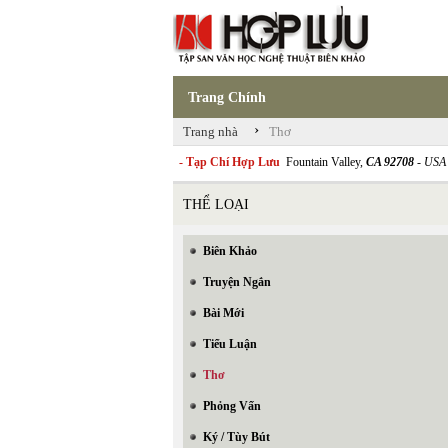
Trang Chính
›
Trang nhà
Thơ
- Tạp Chí Hợp Lưu
Fountain Valley,
CA 92708
- USA
THỂ LOẠI
Biên Khảo
Truyện Ngắn
Bài Mới
Tiểu Luận
Thơ
Phỏng Vấn
Ký / Tùy Bút