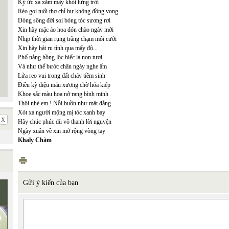
Ký ức xa xăm mây khói lưng trời
Réo gọi tuổi thơ chỉ hư không đồng vọng
Dòng sông đời soi bóng tóc sương rơi
Xin hãy mặc áo hoa đón chào ngày mới
Nhịp thời gian rụng trắng chạm môi cười
Xin hãy hát ru tình qua mấy độ...
Phố nắng hồng lộc biếc lá non tươi
Và như thế bước chân ngày nghe ấm
Lửa reo vui trong đất cháy tiềm sinh
Điều kỳ diệu máu xương chờ hóa kiếp
Khoe sắc màu hoa nở rạng bình minh
Thôi nhé em ! Nỗi buồn như mật đắng
Xót xa người mộng mị tóc xanh bay
Hãy chúc phúc dù vô thanh lời nguyện
Ngày xuân về xin mở rộng vòng tay
Khaly Chàm
Gửi ý kiến của bạn