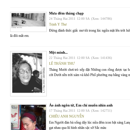
Mưa đêm tháng chạp
24 Tháng Hai 2011
12:00 SA
(Xem: 144786)
Trịnh Y Thư
Đừng đánh thức giấc mơ tôi trong lúc ngửa mặt lên trời 
là đôi mắt em.
Một mình...
22 Tháng Hai 2011
12:00 SA
(Xem: 141436)
LÊ THÁNH THƯ
Tháng Mười chơi trò xếp đặt Những con rồng được tạc 
cời Dưới nền trời xám và khô Phố phường mạ bằng vàng 
Ảo ảnh ngôn từ, Em chỉ muốn nhìn anh
17 Tháng Hai 2011
12:00 SA
(Xem: 142751)
CHIÊU ANH NGUYỄN
Em Người đàn bà sống dậy lúc nửa đêm icon bật sáng Lang 
gạt nhau qua lũ hình nhân sặc sỡ Sắc màu