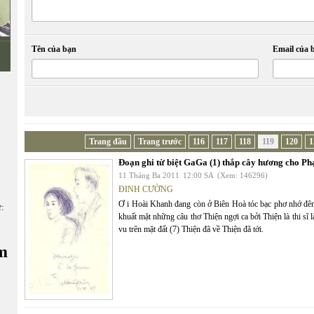
Tên của bạn
Email của 
Trang đầu
Trang trước
116
117
118
119
120
1
Đoạn ghi từ biệt GaGa (1) thắp cây hương cho P
11 Tháng Ba 2011
12:00 SA
(Xem: 146296)
ĐINH CƯỜNG
Ơ i Hoài Khanh đang còn ở Biên Hoà tóc bạc phơ nhớ đêm
ữ:
khuất mặt những câu thơ Thiện ngợi ca bởi Thiện là thi sĩ l
vu trên mặt đất (7) Thiện đã về Thiện đã tới.
m