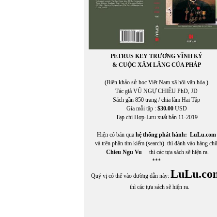
PETRUS KEY TRƯƠNG VĨNH KÝ
& CUỘC XÂM LĂNG CỦA PHÁP
(Biên khảo sử học Việt Nam xã hội văn hóa.)
Tác giả VŨ NGỰ CHIÊU PhD, JD
Sách gần 850 trang / chia làm Hai Tập
Gía mỗi tập :
$30.00
USD
Tạp chí Hợp-Lưu xuất bản 11-2019
Hiện có bán qua
hệ thống phát hành:
LuLu.com
và trên phần tìm kiếm (search) thì đánh vào hàng ch
Chieu Ngu Vu
thì các tựa sách sẽ hiện ra.
***
LuLu.co
Quý vị có thể vào đường dẫn này:
thì các tựa sách sẽ hiện ra.