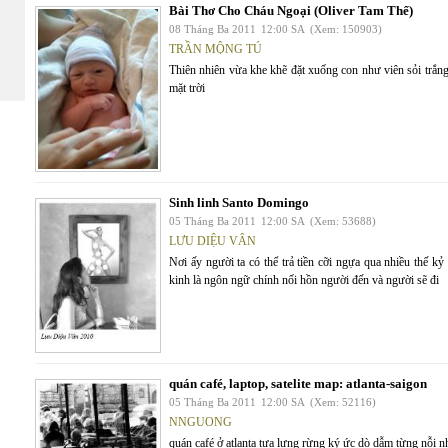
Bài Thơ Cho Cháu Ngoại (Oliver Tam Thể)
08 Tháng Ba 2011
12:00 SA
(Xem: 150903)
TRẦN MỘNG TÚ
Thiên nhiên vừa khe khẽ đặt xuống con như viên sỏi trắng 
mặt trời
Sinh linh Santo Domingo
05 Tháng Ba 2011
12:00 SA
(Xem: 53688)
LƯU DIỆU VÂN
Nơi ấy người ta có thể trả tiền cỡi ngựa qua nhiều thế kỷ
kinh là ngôn ngữ chính nối hồn người đến và người sẽ đi
quán café, laptop, satelite map: atlanta-saigon
05 Tháng Ba 2011
12:00 SA
(Xem: 52116)
NNGUONG
quán café ở atlanta tựa lưng rừng ký ức dò dẫm từng nỗi n