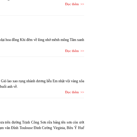
Đọc thêm
ỏ dại hoa đồng Khi đêm về lòng nhớ mênh mông Tâm xanh
Đọc thêm
Gió lao xao rụng nhành dương liễu Em nhặt vội vàng xõa
buổi anh về.
Đọc thêm
ưa trên đường Trịnh Công Sơn rửa bảng tên sơn còn ướt
hạm văn Đỉnh Toulouse Đinh Cường Virginia, Bửu Ý Huế