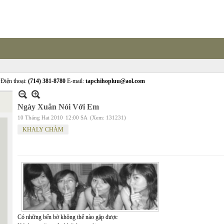
Điện thoại:
(714) 381-8780
E-mail:
tapchihopluu@aol.com
Ngày Xuân Nói Với Em
10 Tháng Hai 2010
12:00 SA
(Xem: 131231)
KHALY CHÀM
Có những bến bờ không thể nào gặp được