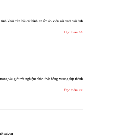
tinh khôi trên bãi cát bình an ấm áp viên sỏi cười với ánh
Đọc thêm
 trong vài giờ trải nghiệm chân thật bằng xương thịt thánh
Đọc thêm
hớ saigon