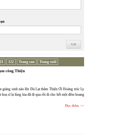
bạn
21
122
Trang sau
Trang cuối
hạm công Thiện
 giáng sinh nào lên Đà Lạt thăm Thiện Ơi Hoàng trúc Ly
à hoạ sĩ lạ lùng kia đã đi qua rồi đi cho hết một đêm hoang
Đọc thêm