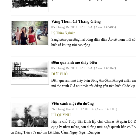
Vàng Thơm Cả Tháng Giêng
05 Tháng Ba 2011
12:00 SA
(Xem: 143485)
Lý Thừa Nghiệp
Sáng sớm qua sông hái bông điên điển Áo sẽ thơm mùi c
biếc cả khung trời cao rộng.
Đêm qua anh mơ thấy biển
05 Tháng Ba 2011
12:00 SA
(Xem: 148362)
ĐỨC PHỔ
Đêm qua anh mơ thấy biển Sóng êm đềm liếm gót chân em 
mớ tóc xanh Giá như mặt trời đứng yên trên biển Chắc kịp 
Viễn cảnh một tên đường
26 Tháng Hai 2011
12:00 SA
(Xem: 149001)
LỮ QUỲNH
Hãy ra chỗ Thúy Tân Định lấy chai Chivas về quán Đò Đ
cụng ly nhau mừng con đường mới ngồi quanh bàn có P
cả Đặng Tiến vừa mổ tim Lê Khắc Cầm, Ngụy Ngữ…Sài gòn