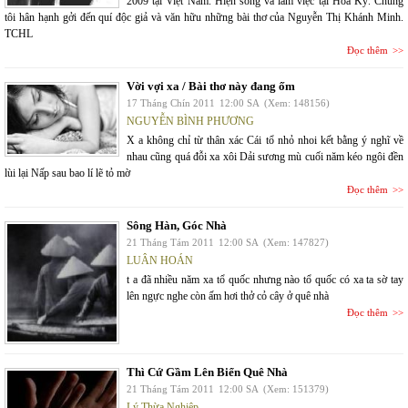
2009 tại Việt Nam. Hiện sống và làm việc tại Hoa Kỳ. Chúng
tôi hân hạnh gởi đến quí độc giả và văn hữu những bài thơ của Nguyễn Thị Khánh Minh.
TCHL
Đọc thêm
Vời vợi xa / Bài thơ này đang ốm
17 Tháng Chín 2011
12:00 SA
(Xem: 148156)
NGUYỄN BÌNH PHƯƠNG
X a không chỉ từ thân xác Cái tổ nhỏ nhoi kết bằng ý nghĩ về
nhau cũng quá đỗi xa xôi Dải sương mù cuối năm kéo ngôi đền
lùi lại Nấp sau bao lí lẽ tỏ mờ
Đọc thêm
Sông Hàn, Góc Nhà
21 Tháng Tám 2011
12:00 SA
(Xem: 147827)
LUÂN HOÁN
t a đã nhiều năm xa tổ quốc nhưng nào tổ quốc có xa ta sờ tay
lên ngực nghe còn ấm hơi thở cỏ cây ở quê nhà
Đọc thêm
Thì Cứ Gầm Lên Biển Quê Nhà
21 Tháng Tám 2011
12:00 SA
(Xem: 151379)
Lý Thừa Nghiệp