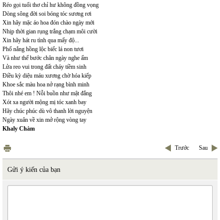
Réo gọi tuổi thơ chỉ hư không đồng vọng
Dòng sông đời soi bóng tóc sương rơi
Xin hãy mặc áo hoa đón chào ngày mới
Nhịp thời gian rụng trắng chạm môi cười
Xin hãy hát ru tình qua mấy độ...
Phố nắng hồng lộc biếc lá non tươi
Và như thế bước chân ngày nghe ấm
Lửa reo vui trong đất cháy tiềm sinh
Điều kỳ diệu máu xương chờ hóa kiếp
Khoe sắc màu hoa nở rạng bình minh
Thôi nhé em ! Nỗi buồn như mật đắng
Xót xa người mộng mị tóc xanh bay
Hãy chúc phúc dù vô thanh lời nguyện
Ngày xuân về xin mở rộng vòng tay
Khaly Chàm
Trước
Sau
Gửi ý kiến của bạn