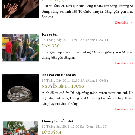
T hì cứ gầm lên biển quê nhà Lòng ta vừa dậy sóng Trường Sa
Sừng sững oai linh hề! Tổ-Quốc Truyền đăng, gờn gợn máu
ông cha.
Đọc thêm
Rồi sẽ tới
25 Tháng Bảy 2011
12:00 SA
(Xem: 143311)
NAM DAO
G ót giày đạp vào cái mặt một người một người yêu nước thân
chăng bốn góc công an
Đọc thêm
Nói với em từ nơi ấy
17 Tháng Bảy 2011
12:00 SA
(Xem: 146841)
NGUYỄN BÌNH PHƯƠNG
A nh đã tới chỗ ấy Đã gặp vầng trăng mươn mướt của anh Nó
ngồi đó, một mình, không cô đơn nhưng tràn trề tĩnh lặng Nó tự
sáng hay em làm nó sáng
Đọc thêm
Hoàng Sa, nỗi nhớ
12 Tháng Sáu 2011
12:00 SA
(Xem: 151120)
LỮ QUỲNH