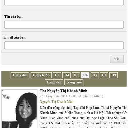
Tên của bạn
Email của bạn
Trang đầu
Trang trước
113
114
115
116
117
118
119
Trang sau
Trang cuối
Thơ Nguyễn Thị Khánh Minh
22 Tháng Chín 2011
12:00 SA
(Xem: 144652)
Nguyễn Thị Khánh Minh
L ần đầu cộng tác cùng Tạp Chí Hợp Lưu. Thi sĩ Nguyễn Thị
Khánh Minh quê ở Nha Trang, sinh ở Hà Nội. Tốt nghiệp Cử
Nhân Luật, khóa cuối cùng của Đại học Luật Khoa Sài Gòn,
tháng 12-1974. Có nhiều thi phẩm đã xuất bản từ 1991 đến