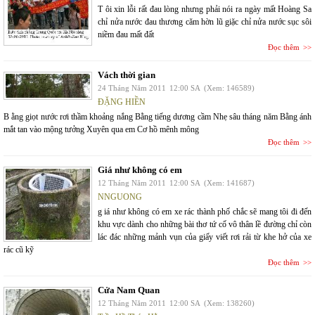
T ôi xin lỗi rất đau lòng nhưng phải nói ra ngày mất Hoàng Sa
chỉ nửa nước đau thương căm hờn lũ giặc chỉ nửa nước sục sôi
niềm đau mất đất
Đọc thêm
Vách thời gian
24 Tháng Năm 2011
12:00 SA
(Xem: 146589)
ĐẶNG HIỀN
B ằng giọt nước rơi thầm khoảng nắng Bằng tiếng dương cầm Nhẹ sâu tháng năm Bằng ánh
mắt tan vào mộng tưởng Xuyên qua em Cơ hồ mênh mông
Đọc thêm
Giá như không có em
12 Tháng Năm 2011
12:00 SA
(Xem: 141687)
NNGUONG
g iá như không có em xe rác thành phố chắc sẽ mang tôi đi đến
khu vực dành cho những bài thơ tứ cố vô thân lề đường chỉ còn
lác đác những mảnh vụn của giấy viết rơi rải từ khe hở của xe
rác cũ kỹ
Đọc thêm
Cửa Nam Quan
12 Tháng Năm 2011
12:00 SA
(Xem: 138260)