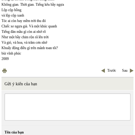
Không gian. Thời gian. Tiếng kêu bầy ngựa
Lộp cộp hồng
và lộp cộp xanh
Tóc ai còn bay mềm trời thu đó
Chiếc xe ngựa già. Và một khúc quanh
Tiếng đàn mầu gì còn ai nhớ rõ
Như một bầy chim rộn rã lên trời
Và gió, và hoa, và trăm cơn nhớ
Khuấy động điều gì trên mảnh toan tôi?
bùi vĩnh phúc
2009
Trước
Sau
Gửi ý kiến của bạn
Tên của bạn