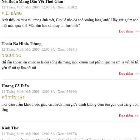
Nét Buồn Mang Dấu Vết Thời Gian
12 Tháng Mười Một 2008
12:00 SA
(Xem: 50582)
VIỆT BẰNG
Anh thấy cả mùa thu trong ánh mắt, Giọt lệ nào đã nhỏ xuống long lanh? Hãy giữ giùm anh
một màu quá khứ Màu tím hoa sim hay tím lục bình?
Đọc thêm
Thoát Ra Hình, Tượng
12 Tháng Mười Một 2008
12:00 SA
(Xem: 54641)
NNGUONG
chỉ cần khoác lên chiếc áo là đời sống đã mang một khuôn mặt phỉnh, gạt mà em là yếu tố tất
yếu để tôi tự lừa dối tôi
Đọc thêm
Hương Cổ Điển
12 Tháng Mười Một 2008
12:00 SA
(Xem: 54944)
VŨ TIẾN LẬP
môi đằm thắm khói thuốc giục cảm lượn múa giữa thinh không đêm ôm gọn quả trăng tròn
lẳng
Đọc thêm
Kinh Thơ
11 Tháng Mười Một 2008
12:00 SA
(Xem: 48673)