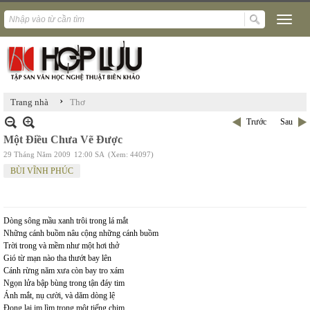
›
Trang nhà
Thơ
Trước
Sau
Một Điều Chưa Vẽ Được
29 Tháng Năm 2009
12:00 SA
(Xem: 44097)
BÙI VĨNH PHÚC
Dòng sông mầu xanh trôi trong lá mắt
Những cánh buồm nâu cộng những cánh buồm
Trời trong và mềm như một hơi thở
Gió từ mạn nào tha thướt bay lên
Cánh rừng năm xưa còn bay tro xám
Ngọn lửa bập bùng trong tận đáy tim
Ánh mắt, nụ cười, và dăm dòng lệ
Đọng lại im lìm trong một tiếng chim