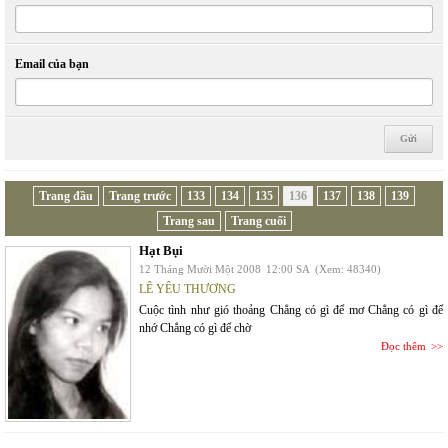
Email của bạn
Trang đầu
Trang trước
133
134
135
136
137
138
139
Trang sau
Trang cuối
Hạt Bụi
12 Tháng Mười Một 2008
12:00 SA
(Xem: 48340)
LÊ YÊU THƯƠNG
Cuộc tình như gió thoảng Chẳng có gì để mơ Chẳng có gì để
nhớ Chẳng có gì để chờ
Đọc thêm