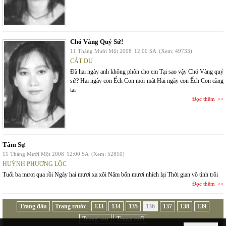
Chó Vàng Quỷ Sứ!
11 Tháng Mười Một 2008
12:00 SA
(Xem: 49733)
CÁT DU
Đã hai ngày anh không phôn cho em Tại sao vậy Chó Vàng quỷ
sứ? Hai ngày con Ếch Con mỏi mắt Hai ngày con Ếch Con căng
tai
Đọc thêm
Tâm Sự
11 Tháng Mười Một 2008
12:00 SA
(Xem: 52810)
HUỲNH PHƯƠNG LỘC
Tuổi ba mươi qua rồi Ngày hai mươi xa xôi Năm bốn mươi nhích lại Thời gian vô tình trôi
Đọc thêm
Trang đầu
Trang trước
133
134
135
136
137
138
139
Trang sau
Trang cuối