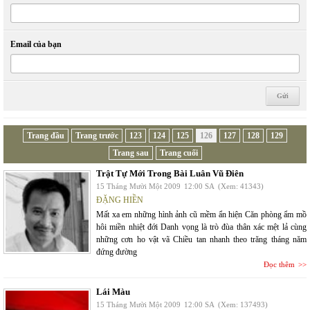
Email của bạn
Trang đầu
Trang trước
123
124
125
126
127
128
129
Trang sau
Trang cuối
Trật Tự Mới Trong Bài Luân Vũ Điên
15 Tháng Mười Một 2009
12:00 SA
(Xem: 41343)
ĐẶNG HIỀN
Mất xa em những hình ảnh cũ mềm ẩn hiện Căn phòng ẩm mồ
hôi miền nhiệt đới Danh vọng là trò đùa thân xác mệt lả cùng
những cơn ho vật vã Chiều tan nhanh theo trăng tháng năm
đứng đường
Đọc thêm
Lái Màu
15 Tháng Mười Một 2009
12:00 SA
(Xem: 137493)