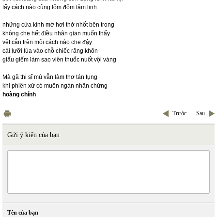
tẩy cách nào cũng lốm đốm tâm linh
những cửa kính mờ hơi thở nhốt bên trong
không che hết điều nhân gian muốn thấy
vết cắn trên môi cách nào che đậy
cái lưỡi lùa vào chỗ chiếc răng khôn
giấu giếm làm sao viên thuốc nuốt vội vàng
Mà gã thi sĩ mù vẫn làm thơ tán tụng
khi phiên xử có muôn ngàn nhân chứng
hoàng chính
Trước
Sau
Gửi ý kiến của bạn
Tên của bạn