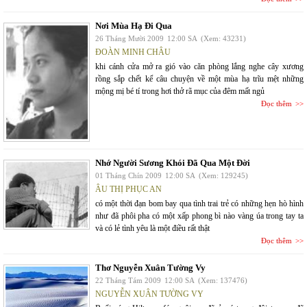
Nơi Mùa Hạ Đi Qua
26 Tháng Mười 2009
12:00 SA
(Xem: 43231)
ĐOÀN MINH CHÂU
khi cánh cửa mở ra gió vào căn phòng lắng nghe cây xương
rồng sắp chết kể câu chuyện về một mùa hạ trĩu mệt những
mộng mị bé tí trong hơi thở rã mục của đêm mất ngủ
Đọc thêm
Nhớ Người Sương Khói Đã Qua Một Đời
01 Tháng Chín 2009
12:00 SA
(Xem: 129245)
ÂU THỊ PHỤC AN
có một thời đạn bom bay qua tình trai trẻ có những hẹn hò hình
như đã phôi pha có một xấp phong bì nào vàng úa trong tay ta
và có lẻ tình yêu là một điều rất thật
Đọc thêm
Thơ Nguyễn Xuân Tường Vy
22 Tháng Tám 2009
12:00 SA
(Xem: 137476)
NGUYỄN XUÂN TƯỜNG VY