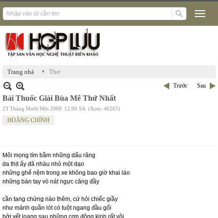
›
Trang nhà
Thơ
Trước
Sau
Bài Thuốc Giải Bùa Mê Thứ Nhất
23 Tháng Mười Một 2008
12:00 SA
(Xem: 46265)
HOÀNG CHÍNH
Môi mọng tím bầm những dấu răng
da thịt ấy đã nhàu nhò một dạo
những ghế nệm trong xe không bao giờ khai láo
những bàn tay vò nát ngực căng đầy
cần tang chứng nào thêm, cứ hỏi chiếc giầy
như mảnh quần lót có tuột ngang đầu gối
bởi vết loang sau những cơn động kinh rất vội