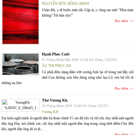
NGUYỄN HỮU HỒNG MINH
Chán đời, y đi buôn màu sắc Gặp ai, y cũng rao mời “Mua màu
không? Tôi bán cho!”
Đọc thêm
Hạnh Phúc Cuối
01 Tháng Mười Một 2009
12:00 SA
(Xem: 132203)
ÂU THỊ PHỤC AN
Có phải đêm dang đẩm ướt sương Anh lại về trong mơ đầy nổi
nhớ Con đường xưa bên dòng sông như lụa Cỏ ven bờ rối rít
những nụ hôn
Đọc thêm
Thơ Vương Kh.
26 Tháng Mười 2009
12:00 SA
(Xem: 42237)
Vương KH.
Em luôn nghĩ mình là người đàn bà đoan chính Vì em đã yêu và chỉ yêu duy nhất một người
đàn ông Hay nói chính xác, chỉ duy nhất một người đàn ông trong cùng thời điểm Cho đến
khi, người đàn ông đó ra đi…
Đọc thêm