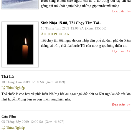
Buổi sáng Hilton café nguội em đã ủ nó trong đôi tay em đã
gắng giữ nó khỏi nguội bằng những giọt nước mắt nóng...
Đọc thêm
Sinh Nhật 15.08, Tôi Chạy Tìm Tôi..
15 Tháng Tám 2009
12:00 SA
(Xem: 135336)
ÂU THỊ PHỤC AN
Tôi chạy tìm tôi, ngày đã cạn Thắp đèn phủ dụ đám phù du Năm
tháng lại trôi , chân lại bước Tôi còn nương tựa bóng thiên thu
Đọc thêm
Thả Lá
10 Tháng Tám 2009
12:00 SA
(Xem: 41169)
Lý Thừa Nghiệp
Thả chiếc lá cho bay về phía biển Những bờ lau ngai ngái đất phù sa Khi ngó lại đất trời kia
như huyễn Mộng ban sơ con nhện võng hiên nhà.
Đọc thêm
Căn Nhà
05 Tháng Bảy 2009
12:00 SA
(Xem: 41397)
Lý Thừa Nghiệp