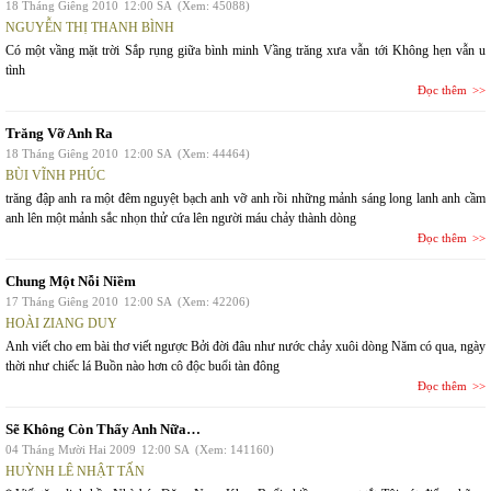
18 Tháng Giêng 2010
12:00 SA
(Xem: 45088)
NGUYỄN THỊ THANH BÌNH
Có một vầng mặt trời Sắp rụng giữa bình minh Vầng trăng xưa vẫn tới Không hẹn vẫn u
tình
Đọc thêm
Trăng Vỡ Anh Ra
18 Tháng Giêng 2010
12:00 SA
(Xem: 44464)
BÙI VĨNH PHÚC
trăng đập anh ra một đêm nguyệt bạch anh vỡ anh rồi những mảnh sáng long lanh anh cầm
anh lên một mảnh sắc nhọn thử cứa lên người máu chảy thành dòng
Đọc thêm
Chung Một Nỗi Niềm
17 Tháng Giêng 2010
12:00 SA
(Xem: 42206)
HOÀI ZIANG DUY
Anh viết cho em bài thơ viết ngược Bởi đời đâu như nước chảy xuôi dòng Năm có qua, ngày
thời như chiếc lá Buồn nào hơn cô độc buổi tàn đông
Đọc thêm
Sẽ Không Còn Thấy Anh Nữa…
04 Tháng Mười Hai 2009
12:00 SA
(Xem: 141160)
HUỲNH LÊ NHẬT TẤN