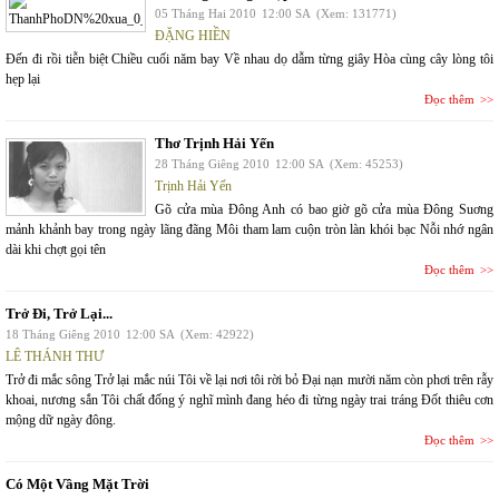
05 Tháng Hai 2010
12:00 SA
(Xem: 131771)
ĐẶNG HIỀN
Đến đi rồi tiễn biệt Chiều cuối năm bay Về nhau dọ dẫm từng giây Hòa cùng cây lòng tôi
hẹp lại
Đọc thêm
Thơ Trịnh Hải Yến
28 Tháng Giêng 2010
12:00 SA
(Xem: 45253)
Trịnh Hải Yến
Gõ cửa mùa Đông Anh có bao giờ gõ cửa mùa Đông Suơng
mảnh khảnh bay trong ngày lãng đãng Môi tham lam cuộn tròn làn khói bạc Nỗi nhớ ngân
dài khi chợt gọi tên
Đọc thêm
Trở Đi, Trở Lại...
18 Tháng Giêng 2010
12:00 SA
(Xem: 42922)
LÊ THÁNH THƯ
Trở đi mắc sông Trở lại mắc núi Tôi về lại nơi tôi rời bỏ Đại nạn mười năm còn phơi trên rẫy
khoai, nương sắn Tôi chất đống ý nghĩ mình đang héo đi từng ngày trai tráng Đốt thiêu cơn
mộng dữ ngày đông.
Đọc thêm
Có Một Vầng Mặt Trời