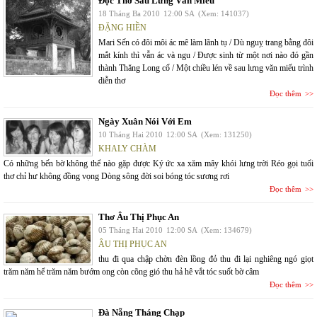
Đọc Thơ Sau Lưng Văn Miếu
18 Tháng Ba 2010
12:00 SA
(Xem: 141037)
ĐẶNG HIỀN
Mari Sến có đôi môi ác mê làm lãnh tụ / Dù nguỵ trang bằng đôi
mắt kính thì vẫn ác và ngu / Được sinh từ một nơi nào đó gần
thành Thăng Long cổ / Một chiều lén về sau lưng văn miếu trình
diễn thơ
Đọc thêm
Ngày Xuân Nói Với Em
10 Tháng Hai 2010
12:00 SA
(Xem: 131250)
KHALY CHÀM
Có những bến bờ không thể nào gặp được Ký ức xa xăm mây khói lưng trời Réo gọi tuổi
thơ chỉ hư không đồng vọng Dòng sông đời soi bóng tóc sương rơi
Đọc thêm
Thơ Âu Thị Phục An
05 Tháng Hai 2010
12:00 SA
(Xem: 134679)
ÂU THỊ PHỤC AN
thu đi qua chập chờn đèn lồng đỏ thu đi lại nghiêng ngó giọt
trăm năm hể trăm năm bướm ong còn cõng gió thu hả hê vắt tóc suốt bờ câm
Đọc thêm
Đà Nẵng Tháng Chạp