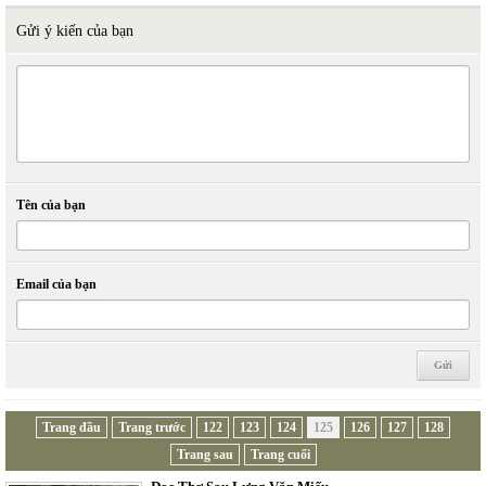
Gửi ý kiến của bạn
Tên của bạn
Email của bạn
Trang đầu
Trang trước
122
123
124
125
126
127
128
Trang sau
Trang cuối