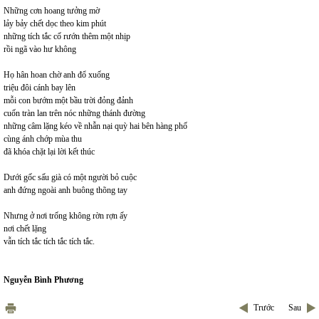
Những cơn hoang tưởng mờ
lảy bảy chết dọc theo kim phút
những tích tắc cố rướn thêm một nhịp
rồi ngã vào hư không
Họ hân hoan chờ anh đổ xuống
triệu đôi cánh bay lên
mỗi con bướm một bầu trời đỏng đảnh
cuốn tràn lan trên nóc những thánh đường
những câm lặng kéo về nhẫn nại quỳ hai bên hàng phố
cùng ánh chớp mùa thu
đã khóa chặt lại lời kết thúc
Dưới gốc sấu già có một người bỏ cuộc
anh đứng ngoài anh buông thõng tay
Nhưng ở nơi trống không rờn rợn ấy
nơi chết lặng
vẫn tích tắc tích tắc tích tắc.
Nguyễn Bình Phương
Trước
Sau