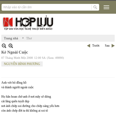
›
Trang nhà
Thơ
Trước
Sau
Kẻ Ngoài Cuộc
07 Tháng Mười Một 2008
12:00 SA
(Xem: 49890)
NGUYỄN BÌNH PHƯƠNG
Anh vứt bỏ đồng hồ
và thành người ngoài cuộc
Họ hân hoan chờ anh ở nơi mây sẽ dừng
cái lãng quên tuyệt đẹp
nơi ánh chớp soi đường cho chớp sáng yếu hơn
còn ánh chớp đời ta thì không ai soi tỏ