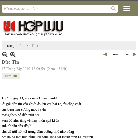
›
Trang nhà
Thơ
Trước
Sau
Đức Tin
17 Tháng Bảy 2010
12:00 SA
(Xem: 43120)
Đức Tin
Thứ 6 ngày 13, cuối mùa Chay thánh!
tôi gói đức tin vào chiếc áo len với hơi người căng chật
của buổi mai sương móc sa đà
mang theo nó đến một nơi
xem đó như tặng vật hay món quà kí ức
anh từ đâu đến đây?
chú dế trũi hỏi tôi trong đêm suông nhờ nhợ trắng
nơi đó có loài hoa hồng leo sáng sáng tôi mang tặng người tình