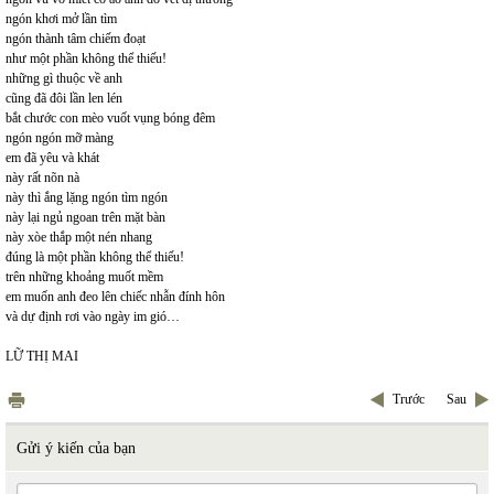
ngón khơi mở lần tìm
ngón thành tâm chiếm đoạt
như một phần không thể thiếu!
những gì thuộc về anh
cũng đã đôi lần len lén
bắt chước con mèo vuốt vụng bóng đêm
ngón ngón mỡ màng
em đã yêu và khát
này rất nõn nà
này thì ắng lặng ngón tìm ngón
này lại ngủ ngoan trên mặt bàn
này xòe thắp một nén nhang
đúng là một phần không thể thiếu!
trên những khoảng muốt mềm
em muốn anh đeo lên chiếc nhẫn đính hôn
và dự định rơi vào ngày im gió…
LỮ THỊ MAI
Trước
Sau
Gửi ý kiến của bạn