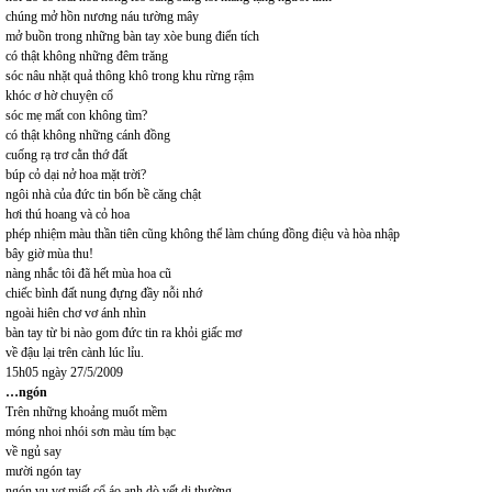
chúng mở hồn nương náu tường mây
mở buồn trong những bàn tay xòe bung điển tích
có thật không những đêm trăng
sóc nâu nhặt quả thông khô trong khu rừng rậm
khóc ơ hờ chuyện cổ
sóc mẹ mất con không tìm?
có thật không những cánh đồng
cuống rạ trơ cằn thớ đất
búp cỏ dại nở hoa mặt trời?
ngôi nhà của đức tin bốn bề căng chật
hơi thú hoang và cỏ hoa
phép nhiệm màu thần tiên cũng không thể làm chúng đồng điệu và hòa nhập
bây giờ mùa thu!
nàng nhắc tôi đã hết mùa hoa cũ
chiếc bình đất nung đựng đầy nỗi nhớ
ngoài hiên chơ vơ ánh nhìn
bàn tay từ bi nào gom đức tin ra khỏi giấc mơ
về đậu lại trên cành lúc lỉu.
15h05 ngày 27/5/2009
…ngón
Trên những khoảng muốt mềm
móng nhoi nhói sơn màu tím bạc
về ngủ say
mười ngón tay
ngón vu vơ miết cổ áo anh dò vết dị thường