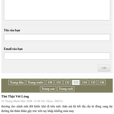
Tên của bạn
Email của bạn
Trang đầu
Trang trước
130
131
132
133
134
135
136
Trang sau
Trang cuối
Thú Thật Với Lòng
23 Tháng Mười Một 2008
12:00 SA
(Xem: 50651)
thương cho mình một đời khốn khó đi trên một chân mà lội hết địa cầu từ đông sang tây
đường dài thăm thẳm gậy trúc trên tay khập khiễng múa may