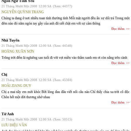
Ngôn Ngữ Tình Yêu
21 Tháng Mười Một 2008
12:00 SA
(Xem: 44377)
NGUYỄN QUỲNH TRANG
Chúng ta đang ở nơi nhiều toan tính thường tình Mỗi mặt người đều ẩn sự dối trá Trong một
đêm nào đó năm ngón tay gầy của anh đã siết chặt em với sự cảm thông
Đọc thêm
Nhã Tuyến
21 Tháng Mười Một 2008
12:00 SA
(Xem: 44548)
HOÀNG XUÂN SƠN
Trông trời đếm lá nghiêng sao tuổi đi vời vợi miền vào thẳm xanh em ơi còn nắng trên cành
Đọc thêm
Chị
21 Tháng Mười Một 2008
12:00 SA
(Xem: 45564)
HOÀI ZIANG DUY
Chị ạ mai nầy em mới khóc Bởi lòng đau đâu viết nổi câu nào Chỉ thấy chia xa trời cô độc
Chôn hết một đời thương nhớ nhau
Đọc thêm
Từ Anh
21 Tháng Mười Một 2008
12:00 SA
(Xem: 50515)
LƯU DIỆU VÂN