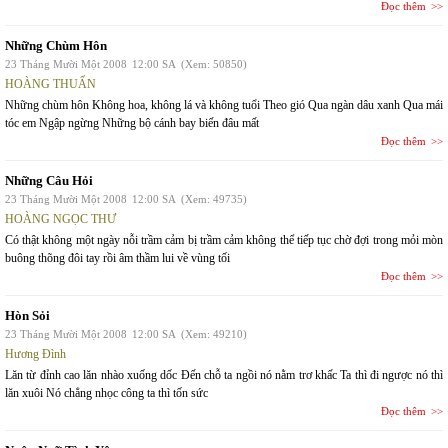
Đọc thêm
Những Chùm Hôn
23 Tháng Mười Một 2008
12:00 SA
(Xem: 50850)
HOÀNG THUẤN
Những chùm hôn Không hoa, không lá và không tuổi Theo gió Qua ngàn dâu xanh Qua mái
tóc em Ngập ngừng Những bộ cánh bay biến đâu mất
Đọc thêm
Những Câu Hỏi
23 Tháng Mười Một 2008
12:00 SA
(Xem: 49735)
HOÀNG NGỌC THƯ
Có thật không một ngày nỗi trầm cảm bị trầm cảm không thể tiếp tục chờ đợi trong mỏi mòn
buông thõng đôi tay rồi âm thầm lui về vùng tối
Đọc thêm
Hòn Sỏi
23 Tháng Mười Một 2008
12:00 SA
(Xem: 49210)
Hương Đình
Lăn từ đỉnh cao lăn nhào xuống dốc Đến chỗ ta ngồi nó nằm trơ khấc Ta thì đi ngược nó thì
lăn xuôi Nó chẳng nhọc công ta thì tốn sức
Đọc thêm