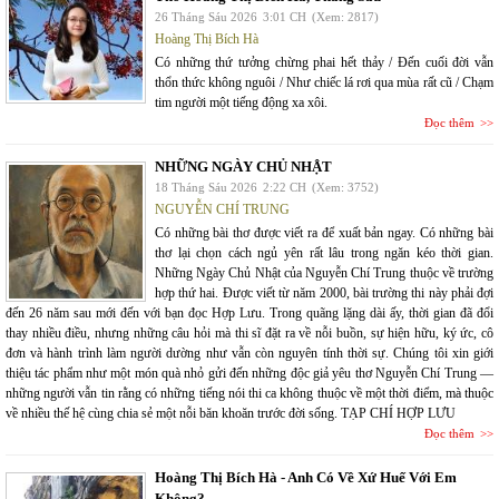
26 Tháng Sáu 2026
3:01 CH
(Xem: 2817)
Hoàng Thị Bích Hà
Có những thứ tưởng chừng phai hết thảy / Đến cuối đời vẫn
thổn thức không nguôi / Như chiếc lá rơi qua mùa rất cũ / Chạm
tim người một tiếng động xa xôi.
Đọc thêm
NHỮNG NGÀY CHỦ NHẬT
18 Tháng Sáu 2026
2:22 CH
(Xem: 3752)
NGUYỄN CHÍ TRUNG
Có những bài thơ được viết ra để xuất bản ngay. Có những bài
thơ lại chọn cách ngủ yên rất lâu trong ngăn kéo thời gian.
Những Ngày Chủ Nhật của Nguyễn Chí Trung thuộc về trường
hợp thứ hai. Được viết từ năm 2000, bài trường thi này phải đợi
đến 26 năm sau mới đến với bạn đọc Hợp Lưu. Trong quãng lặng dài ấy, thời gian đã đổi
thay nhiều điều, nhưng những câu hỏi mà thi sĩ đặt ra về nỗi buồn, sự hiện hữu, ký ức, cô
đơn và hành trình làm người dường như vẫn còn nguyên tính thời sự. Chúng tôi xin giới
thiệu tác phẩm như một món quà nhỏ gửi đến những độc giả yêu thơ Nguyễn Chí Trung —
những người vẫn tin rằng có những tiếng nói thi ca không thuộc về một thời điểm, mà thuộc
về nhiều thế hệ cùng chia sẻ một nỗi băn khoăn trước đời sống. TẠP CHÍ HỢP LƯU
Đọc thêm
Hoàng Thị Bích Hà - Anh Có Về Xứ Huế Với Em
Không?