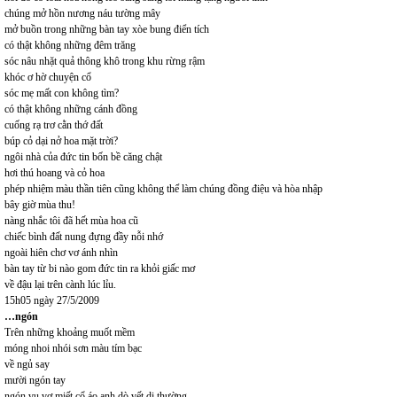
chúng mở hồn nương náu tường mây
mở buồn trong những bàn tay xòe bung điển tích
có thật không những đêm trăng
sóc nâu nhặt quả thông khô trong khu rừng rậm
khóc ơ hờ chuyện cổ
sóc mẹ mất con không tìm?
có thật không những cánh đồng
cuống rạ trơ cằn thớ đất
búp cỏ dại nở hoa mặt trời?
ngôi nhà của đức tin bốn bề căng chật
hơi thú hoang và cỏ hoa
phép nhiệm màu thần tiên cũng không thể làm chúng đồng điệu và hòa nhập
bây giờ mùa thu!
nàng nhắc tôi đã hết mùa hoa cũ
chiếc bình đất nung đựng đầy nỗi nhớ
ngoài hiên chơ vơ ánh nhìn
bàn tay từ bi nào gom đức tin ra khỏi giấc mơ
về đậu lại trên cành lúc lỉu.
15h05 ngày 27/5/2009
…ngón
Trên những khoảng muốt mềm
móng nhoi nhói sơn màu tím bạc
về ngủ say
mười ngón tay
ngón vu vơ miết cổ áo anh dò vết dị thường