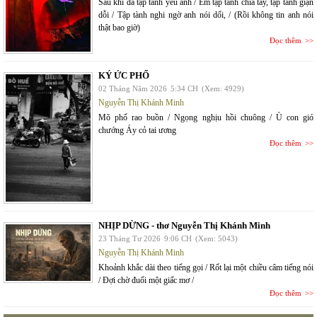
Sau khi đã tập tành yêu anh / Em tập tành chia tay, tập tành giận
dỗi / Tập tành nghi ngờ anh nói dối, / (Rồi không tin anh nói
thật bao giờ)
Đọc thêm
KÝ ỨC PHỐ
02 Tháng Năm 2026
5:34 CH
(Xem: 4929)
Nguyễn Thị Khánh Minh
Mõ phố rao buồn / Ngọng nghịu hồi chuông / Ù con gió
chướng Áy cỏ tai ương
Đọc thêm
NHỊP DỪNG - thơ Nguyễn Thị Khánh Minh
23 Tháng Tư 2026
9:06 CH
(Xem: 5043)
Nguyễn Thị Khánh Minh
Khoảnh khắc dài theo tiếng gọi / Rốt lại một chiều câm tiếng nói
/ Đợi chờ đuối một giấc mơ /
Đọc thêm