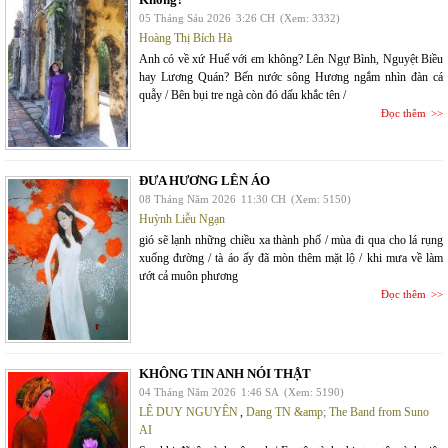
05 Tháng Sáu 2026
3:26 CH
(Xem: 3332)
Hoàng Thị Bích Hà
Anh có về xứ Huế với em không? Lên Ngự Bình, Nguyệt Biều
hay Lương Quán? Bến nước sông Hương ngắm nhìn đàn cá
quẫy / Bên bụi tre ngà còn đó dấu khắc tên /
Đọc thêm
ĐƯA HƯƠNG LÊN ÁO
08 Tháng Năm 2026
11:30 CH
(Xem: 5150)
Huỳnh Liễu Ngạn
gió sẽ lạnh những chiều xa thành phố / mùa đi qua cho lá rụng
xuống đường / tà áo ấy đã mòn thêm mặt lộ / khi mưa về làm
ướt cả muôn phương
Đọc thêm
KHÔNG TIN ANH NÓI THẬT
04 Tháng Năm 2026
1:46 SA
(Xem: 5190)
LÊ DUY NGUYÊN
,
Dang TN &amp; The Band from Suno
AI