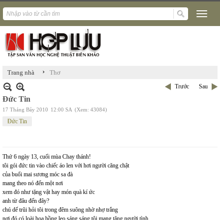
›
Trang nhà
Thơ
Trước
Sau
Đức Tin
17 Tháng Bảy 2010
12:00 SA
(Xem: 43084)
Đức Tin
Thứ 6 ngày 13, cuối mùa Chay thánh!
tôi gói đức tin vào chiếc áo len với hơi người căng chật
của buổi mai sương móc sa đà
mang theo nó đến một nơi
xem đó như tặng vật hay món quà kí ức
anh từ đâu đến đây?
chú dế trũi hỏi tôi trong đêm suông nhờ nhợ trắng
nơi đó có loài hoa hồng leo sáng sáng tôi mang tặng người tình