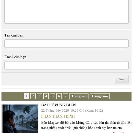
Tên của bạn
Email của bạn
1
2
3
4
5
6
7
Trang sau
Trang cuối
BÃO Ở VÙNG BIÊN
22 Tháng Bảy 2026
10:23 CH
(Xem: 1612)
PHAN THANH BÌNH
Bão Maysak đổ bộ vào Móng Cái / các bản tin điện tử dồn lên
trang nhất / suốt nhiều giờ chống bão / anh đợi bản tin em