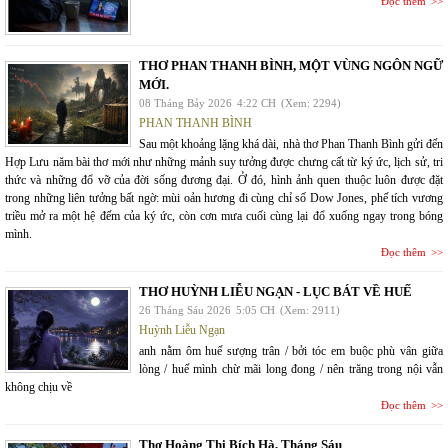
Đọc thêm
THƠ PHAN THANH BÌNH, MỘT VÙNG NGÔN NGỮ
MỚI.
08 Tháng Bảy 2026
4:22 CH
(Xem: 2294)
PHAN THANH BÌNH
Sau một khoảng lặng khá dài, nhà thơ Phan Thanh Bình gửi đến
Hợp Lưu năm bài thơ mới như những mảnh suy tưởng được chưng cất từ ký ức, lịch sử, tri
thức và những đổ vỡ của đời sống đương đại. Ở đó, hình ảnh quen thuộc luôn được đặt
trong những liên tưởng bất ngờ: mùi oản hương đi cùng chỉ số Dow Jones, phế tích vương
triều mở ra một hệ đếm của ký ức, còn cơn mưa cuối cùng lại đổ xuống ngay trong bóng
mình.
Đọc thêm
THƠ HUỲNH LIỄU NGẠN - LỤC BÁT VỀ HUẾ
26 Tháng Sáu 2026
5:05 CH
(Xem: 2911)
Huỳnh Liễu Ngạn
anh nằm ôm huế sượng trân / bởi tóc em buộc phù vân giữa
lòng / huế mình chừ mãi long đong / nên trăng trong nội vẫn
không chịu về
Đọc thêm
Thơ Hoàng Thị Bích Hà, Tháng Sáu