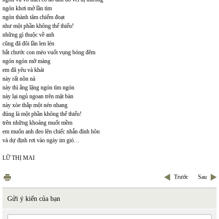
ngón khơi mở lần tìm
ngón thành tâm chiếm đoạt
như một phần không thể thiếu!
những gì thuộc về anh
cũng đã đôi lần len lén
bắt chước con mèo vuốt vụng bóng đêm
ngón ngón mỡ màng
em đã yêu và khát
này rất nõn nà
này thì ắng lặng ngón tìm ngón
này lại ngủ ngoan trên mặt bàn
này xòe thắp một nén nhang
đúng là một phần không thể thiếu!
trên những khoảng muốt mềm
em muốn anh đeo lên chiếc nhẫn đính hôn
và dự định rơi vào ngày im gió…
LỮ THỊ MAI
Trước
Sau
Gửi ý kiến của bạn