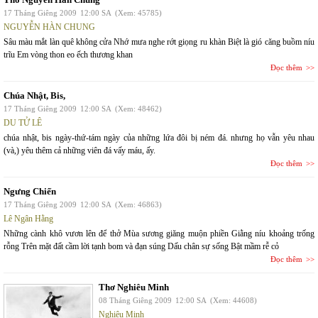
17 Tháng Giêng 2009
12:00 SA
(Xem: 45785)
NGUYỄN HÀN CHUNG
Sâu màu mắt làn quê không cửa Nhớ mưa nghe rớt giọng ru khàn Biệt là gió căng buồm níu
trĩu Em vòng thon eo ếch thương khan
Đọc thêm
Chúa Nhật, Bis,
17 Tháng Giêng 2009
12:00 SA
(Xem: 48462)
DU TỬ LÊ
chúa nhật, bis ngày-thứ-tám ngày của những lứa đôi bị ném đá. nhưng họ vẫn yêu nhau
(và,) yêu thêm cả những viên đá vấy máu, ấy.
Đọc thêm
Ngưng Chiến
17 Tháng Giêng 2009
12:00 SA
(Xem: 46863)
Lê Ngân Hằng
Những cành khô vươn lên để thở Mùa sương giăng muộn phiền Giằng níu khoảng trống
rỗng Trên mặt đất cầm lời tạnh bom và đạn súng Dấu chân sự sống Bật mầm rễ cỏ
Đọc thêm
Thơ Nghiêu Minh
08 Tháng Giêng 2009
12:00 SA
(Xem: 44608)
Nghiêu Minh