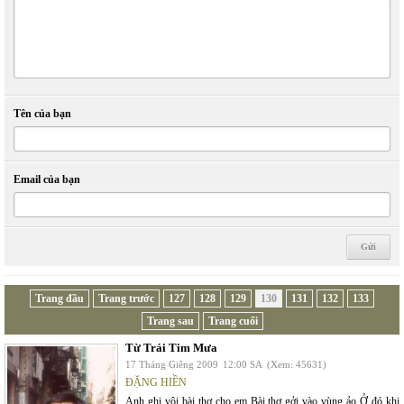
Tên của bạn
Email của bạn
Trang đầu
Trang trước
127
128
129
130
131
132
133
Trang sau
Trang cuối
Từ Trái Tim Mưa
17 Tháng Giêng 2009
12:00 SA
(Xem: 45631)
ĐẶNG HIỀN
Anh ghi vội bài thơ cho em Bài thơ gởi vào vùng ảo Ở đó khi