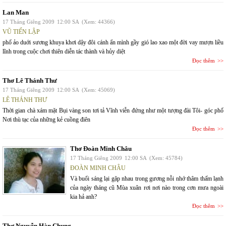
Lan Man
17 Tháng Giêng 2009
12:00 SA
(Xem: 44366)
VŨ TIẾN LẬP
phố ảo duới sương khuya khơi dậy đôi cánh ẩn mình gầy gió lao xao một đời vay mượn liều
lĩnh trong cuộc chơi thiên diễn tác thành và hủy diệt
Đọc thêm
Thơ Lê Thánh Thư
17 Tháng Giêng 2009
12:00 SA
(Xem: 45069)
LÊ THÁNH THƯ
Thời gian chà xám mặt Bụi vàng son tơi tả Vĩnh viễn đứng như một tượng đài Tôi- góc phố
Nơi thù tạc của những kẻ cuồng điên
Đọc thêm
Thơ Đoàn Minh Châu
17 Tháng Giêng 2009
12:00 SA
(Xem: 45784)
ĐOÀN MINH CHÂU
Và buổi sáng lại gặp nhau trong gương nỗi nhớ thâm thấm lạnh
của ngày tháng cũ Mùa xuân rơi nơi nào trong cơn mưa ngoài
kia hả anh?
Đọc thêm
Thơ Nguyễn Hàn Chung