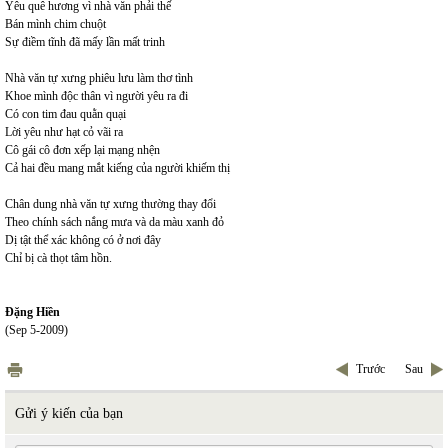
Yêu quê hương vì nhà văn phải thế
Bán mình chim chuột
Sự điềm tĩnh đã mấy lần mất trinh
Nhà văn tự xưng phiêu lưu làm thơ tình
Khoe mình độc thân vì người yêu ra đi
Có con tim đau quằn quại
Lời yêu như hạt cỏ vãi ra
Cô gái cô đơn xếp lại mạng nhện
Cả hai đều mang mắt kiếng của người khiếm thị
Chân dung nhà văn tự xưng thường thay đổi
Theo chính sách nắng mưa và da màu xanh đỏ
Dị tật thể xác không có ở nơi đây
Chỉ bị cà thọt tâm hồn.
Đặng Hiền
(Sep 5-2009)
Trước
Sau
Gửi ý kiến của bạn