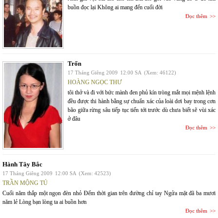
buồn đọc lại Không ai mang đến cuối đời
Đọc thêm
Trốn
17 Tháng Giêng 2009
12:00 SA
(Xem: 46122)
HOÀNG NGỌC THƯ
tôi thở và đi với bức mành đen phủ kín tròng mắt mọi mệnh lệnh
đều được thi hành bằng sự chuẩn xác của loài dơi bay trong cơn
bão giữa rừng sâu tiếp tục tiến tới trước dù chưa biết sẽ vùi xác
ở đâu
Đọc thêm
Hành Tây Bắc
17 Tháng Giêng 2009
12:00 SA
(Xem: 42523)
TRẦN MỘNG TÚ
Cuối năm thắp một ngọn đèn nhỏ Đếm thời gian trên đường chỉ tay Ngửa mặt đã ba mươi
năm lẻ Lòng bạn lòng ta ai buồn hơn
Đọc thêm