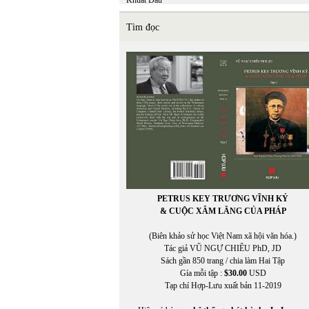
Khuất Đẩu
Khuyết Danh
Kiệm Hoàng
Tìm đọc
KIỆT TẤN
Kiều Thị An Giang
KIM LONG
Kim Nhung
Kim Tuấn
Kinh Dương Vương
Kuroda Momoko
Kurt Vonnegut, Jr.
PETRUS KEY TRƯƠNG VĨNH KÝ
& CUỘC XÂM LĂNG CỦA PHÁP
(Biên khảo sử học Việt Nam xã hội văn hóa.)
Tác giả VŨ NGỰ CHIÊU PhD, JD
Sách gần 850 trang / chia làm Hai Tập
In Trang
Gía mỗi tập :
$30.00
USD
Tạp chí Hợp-Lưu xuất bản 11-2019