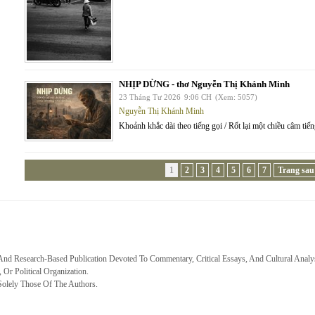
NHỊP DỪNG - thơ Nguyễn Thị Khánh Minh
23 Tháng Tư 2026
9:06 CH
(Xem: 5057)
Nguyễn Thị Khánh Minh
Khoảnh khắc dài theo tiếng gọi / Rốt lại một chiều câm tiế
1
2
3
4
5
6
7
Trang sau
 And Research-Based Publication Devoted To Commentary, Critical Essays, And Cultural Analy
, Or Political Organization.
Solely Those Of The Authors.