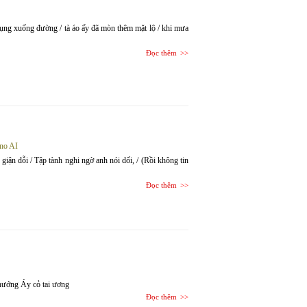
 rụng xuống đường / tà áo ấy đã mòn thêm mặt lộ / khi mưa
Đọc thêm
no AI
h giận dỗi / Tập tành nghi ngờ anh nói dối, / (Rồi không tin
Đọc thêm
hướng Áy cỏ tai ương
Đọc thêm