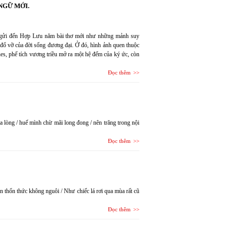
NGỮ MỚI.
h gửi đến Hợp Lưu năm bài thơ mới như những mảnh suy
g đổ vỡ của đời sống đương đại. Ở đó, hình ảnh quen thuộc
es, phế tích vương triều mở ra một hệ đếm của ký ức, còn
Đọc thêm
 lòng / huế mình chừ mãi long đong / nên trăng trong nội
Đọc thêm
n thổn thức không nguôi / Như chiếc lá rơi qua mùa rất cũ
Đọc thêm