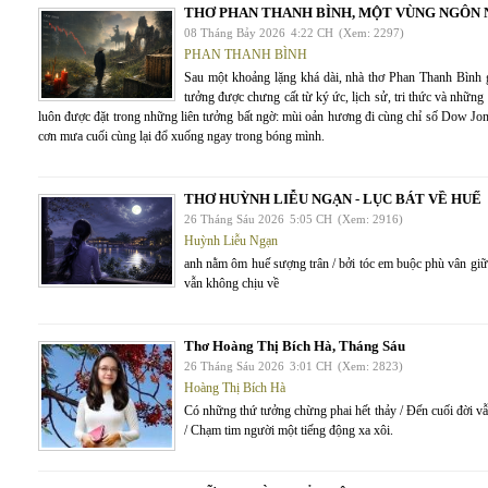
THƠ PHAN THANH BÌNH, MỘT VÙNG NGÔN 
08 Tháng Bảy 2026
4:22 CH
(Xem: 2297)
PHAN THANH BÌNH
Sau một khoảng lặng khá dài, nhà thơ Phan Thanh Bìn
tưởng được chưng cất từ ký ức, lịch sử, tri thức và nhữn
luôn được đặt trong những liên tưởng bất ngờ: mùi oản hương đi cùng chỉ số Dow Jon
cơn mưa cuối cùng lại đổ xuống ngay trong bóng mình.
THƠ HUỲNH LIỄU NGẠN - LỤC BÁT VỀ HUẾ
26 Tháng Sáu 2026
5:05 CH
(Xem: 2916)
Huỳnh Liễu Ngạn
anh nằm ôm huế sượng trân / bởi tóc em buộc phù vân giữa
vẫn không chịu về
Thơ Hoàng Thị Bích Hà, Tháng Sáu
26 Tháng Sáu 2026
3:01 CH
(Xem: 2823)
Hoàng Thị Bích Hà
Có những thứ tưởng chừng phai hết thảy / Đến cuối đời vẫ
/ Chạm tim người một tiếng động xa xôi.