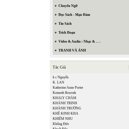
Chuyển Ngữ
Đọc Sách - Mạn Đàm
Tin Sách
Trích Đoạn
Video & Audio : Nhạc & . . .
TRANH VÀ ẢNH
Tác Giả
k c Nguyễn
K. LAN
Katherine Anne Porter
Kenneth Rexroth
KHALY CHÀM
KHÁNH TRINH
KHÁNH TRƯỜNG
KHÊ KINH KHA
KHIÊM NHU
Khổng Đức