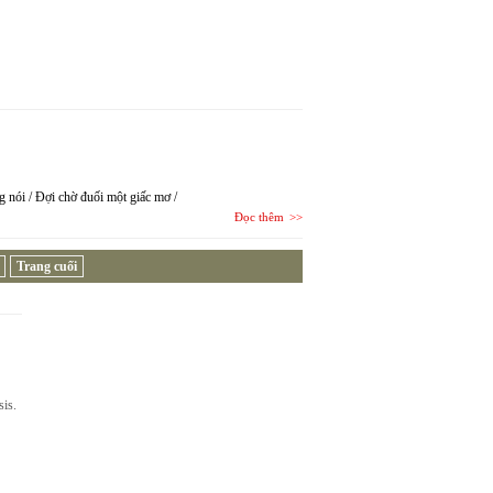
ng nói / Đợi chờ đuối một giấc mơ /
Đọc thêm
Trang cuối
sis.