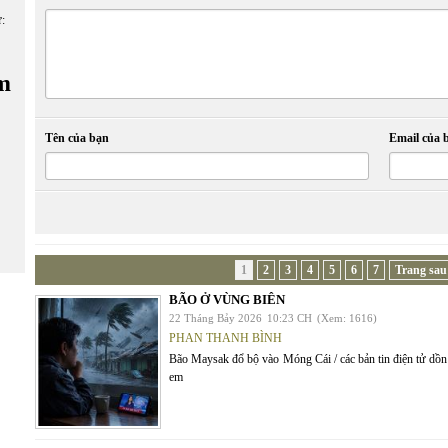
ữ:
m
Tên của bạn
Email của 
1
2
3
4
5
6
7
Trang sau
BÃO Ở VÙNG BIÊN
22 Tháng Bảy 2026
10:23 CH
(Xem: 1616)
PHAN THANH BÌNH
Bão Maysak đổ bộ vào Móng Cái / các bản tin điện tử dồn l
em