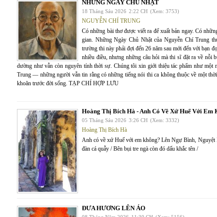
NHỮNG NGÀY CHỦ NHẬT
18 Tháng Sáu 2026
2:22 CH
(Xem: 3753)
NGUYỄN CHÍ TRUNG
Có những bài thơ được viết ra để xuất bản ngay. Có những 
gian. Những Ngày Chủ Nhật của Nguyễn Chí Trung thuộ
trường thi này phải đợi đến 26 năm sau mới đến với bạn đọ
nhiều điều, nhưng những câu hỏi mà thi sĩ đặt ra về nỗi 
dường như vẫn còn nguyên tính thời sự. Chúng tôi xin giới thiệu tác phẩm như mộ
Trung — những người vẫn tin rằng có những tiếng nói thi ca không thuộc về một thời
khoăn trước đời sống. TẠP CHÍ HỢP LƯU
Hoàng Thị Bích Hà - Anh Có Về Xứ Huế Với Em
05 Tháng Sáu 2026
3:26 CH
(Xem: 3332)
Hoàng Thị Bích Hà
Anh có về xứ Huế với em không? Lên Ngự Bình, Nguyệt
đàn cá quẫy / Bên bụi tre ngà còn đó dấu khắc tên /
ĐƯA HƯƠNG LÊN ÁO