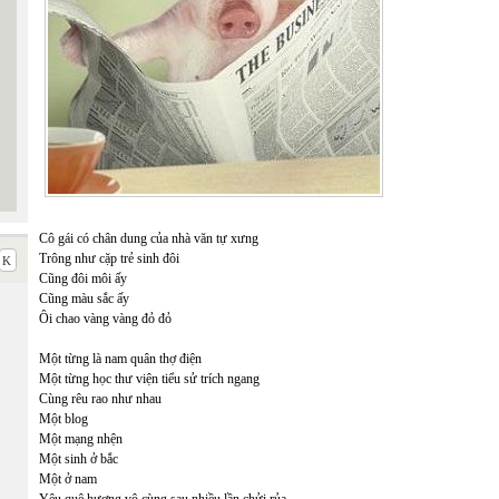
Cô gái có chân dung của nhà văn tự xưng
Trông như cặp trẻ sinh đôi
Cũng đôi môi ấy
Cũng màu sắc ấy
Ôi chao vàng vàng đỏ đỏ
Một từng là nam quân thợ điện
Một từng học thư viện tiểu sử trích ngang
Cùng rêu rao như nhau
Một blog
Một mạng nhện
Một sinh ở bắc
Một ở nam