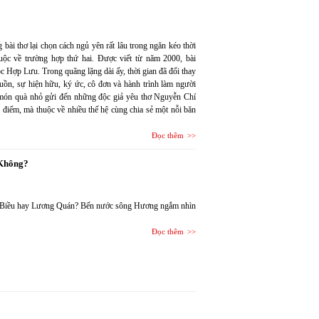
bài thơ lại chọn cách ngủ yên rất lâu trong ngăn kéo thời
c về trường hợp thứ hai. Được viết từ năm 2000, bài
c Hợp Lưu. Trong quãng lặng dài ấy, thời gian đã đổi thay
buồn, sự hiện hữu, ký ức, cô đơn và hành trình làm người
t món quà nhỏ gửi đến những độc giả yêu thơ Nguyễn Chí
 điểm, mà thuộc về nhiều thế hệ cùng chia sẻ một nỗi băn
Đọc thêm
 Không?
 Biều hay Lương Quán? Bến nước sông Hương ngắm nhìn
Đọc thêm