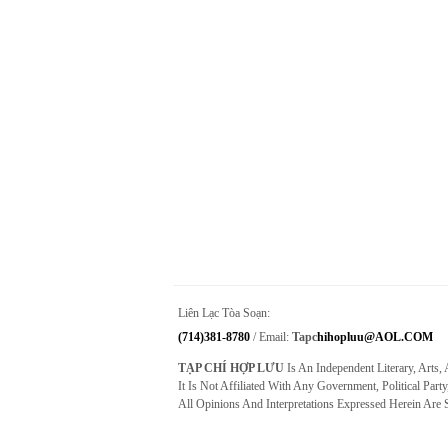
Liên Lạc Tòa Soạn:
(714)381-8780
/ Email:
Tapc
Hihopluu@AOL.COM
TẠP CHÍ HỢP LƯU
Is An Independent Literary, Arts,
It Is Not Affiliated With Any Government, Political Party
All Opinions And Interpretations Expressed Herein Are 