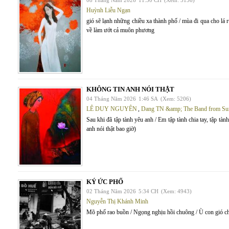
08 Tháng Năm 2026
11:30 CH
(Xem: 5156)
Huỳnh Liễu Ngạn
gió sẽ lạnh những chiều xa thành phố / mùa đi qua cho lá
về làm ướt cả muôn phương
KHÔNG TIN ANH NÓI THẬT
04 Tháng Năm 2026
1:46 SA
(Xem: 5206)
LÊ DUY NGUYÊN
,
Dang TN &amp; The Band from Su
Sau khi đã tập tành yêu anh / Em tập tành chia tay, tập tàn
anh nói thật bao giờ)
KÝ ỨC PHỐ
02 Tháng Năm 2026
5:34 CH
(Xem: 4943)
Nguyễn Thị Khánh Minh
Mõ phố rao buồn / Ngọng nghịu hồi chuông / Ù con gió c