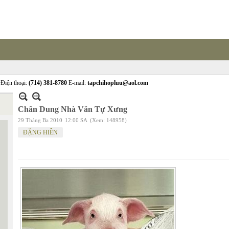
Điện thoại:
(714) 381-8780
E-mail:
tapchihopluu@aol.com
Chân Dung Nhà Văn Tự Xưng
29 Tháng Ba 2010
12:00 SA
(Xem: 148958)
ĐẶNG HIỀN