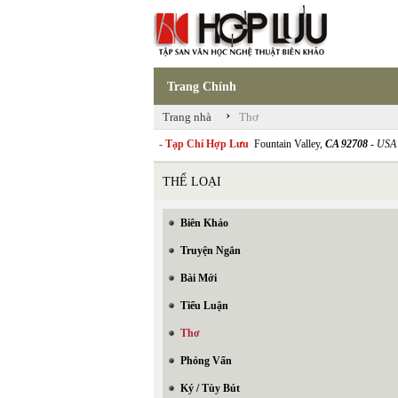
Trang Chính
›
Trang nhà
Thơ
- Tạp Chí Hợp Lưu
Fountain Valley,
CA 92708
- USA
THỂ LOẠI
Biên Khảo
Truyện Ngắn
Bài Mới
Tiểu Luận
Thơ
Phỏng Vấn
Ký / Tùy Bút