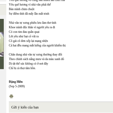
Yêu quê hương vô cùng sau nhiều lần chửi rủa
Yêu quê hương vì nhà văn phải thế
Bán mình chim chuột
Sự điềm tĩnh đã mấy lần mất trinh
Nhà văn tự xưng phiêu lưu làm thơ tình
Khoe mình độc thân vì người yêu ra đi
Có con tim đau quằn quại
Lời yêu như hạt cỏ vãi ra
Cô gái cô đơn xếp lại mạng nhện
Cả hai đều mang mắt kiếng của người khiếm thị
Chân dung nhà văn tự xưng thường thay đổi
Theo chính sách nắng mưa và da màu xanh đỏ
Dị tật thể xác không có ở nơi đây
Chỉ bị cà thọt tâm hồn.
Đặng Hiền
(Sep 5-2009)
Gửi ý kiến của bạn