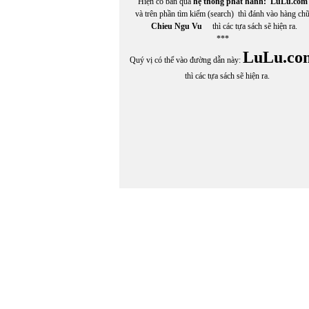
Hiện có bán qua
hệ thống phát hành:
LuLu.com
và trên phần tìm kiếm (search) thì đánh vào hàng ch
Chieu Ngu Vu
thì các tựa sách sẽ hiện ra.
***
LuLu.co
Quý vị có thể vào đường dẫn này:
thì các tựa sách sẽ hiện ra.