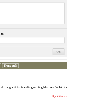
bạn
Trang cuối
ên trang nhất / suốt nhiều giờ chống bão / anh đợi bản tin
Đọc thêm