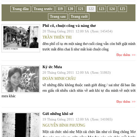
Trang đầu
Trang trước
119
120
121
122
123
124
125
Trang sau
Trang cuối
Phố cổ, chuột cống và nàng thơ
20 Tháng Giêng 2011
12:00 SA
(Xem: 145454)
TRẦN THIÊN THỊ
đêm phố cổ tạ ơn một nàng thơ cuối cùng vẫn còn biết giật mình
trước mắt đêm chai lì như mắt loài chuột cống
Đọc thêm
Ký ức Mưa
20 Tháng Giêng 2011
12:00 SA
(Xem: 51863)
ĐOÀN MINH CHÂU
về những điều không thuộc ranh giới đúng / sai như đã bao lần
em giấu rất nhiều cách nhìn về anh khi tự dìu mình về một trời
mưa khác
Đọc thêm
Gửi những khổ sở
19 Tháng Giêng 2011
12:00 SA
(Xem: 141065)
NGUYỄN BÌNH PHƯƠNG
Một cái chức nhỏ nhẹ Một cái chức lăn như cỏ lông chông Mơ