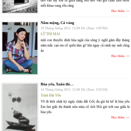
đeo vào tay xòe ra giữa nắng Mơ đeo vào gót chân mỗi bước
mỗi khua vang rổn rảng
Đọc thêm
Nằm mộng, Cá vàng
19 Tháng Giêng 2011
12:00 SA
(Xem: 139766)
LỮ THỊ MAI
một con thuyền dính bùa ngải của sông ý nghĩ găm đầy tháng
năm mắc cạn em cố quên làm gì! khi ngay cả cánh tay anh cũng
ảo
Đọc thêm
Bùa yêu, Xuân thì…
14 Tháng Giêng 2011
12:00 SA
(Xem: 135518)
Trịnh Hải Yến
Về đi thôi nhật ký ngày chân đất Gốc đa già bà kể lá bùa yêu
Em ôm giấc thị thành nửa mùa cổ tích Hỏi gió trời sao giấu lá
bùa yêu
Đọc thêm