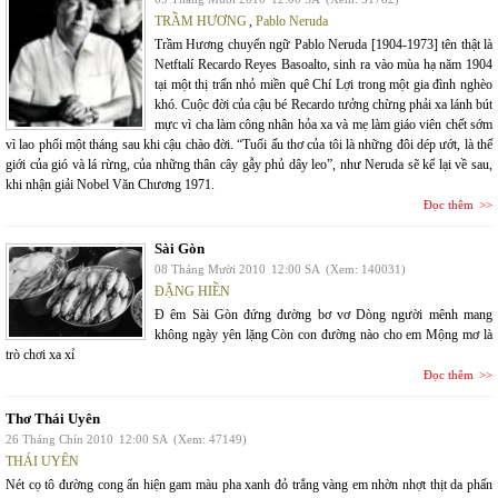
TRẦM HƯƠNG
,
Pablo Neruda
Trầm Hương chuyển ngữ Pablo Neruda [1904-1973] tên thật là
Netftalí Recardo Reyes Basoalto, sinh ra vào mùa hạ năm 1904
tại một thị trấn nhỏ miền quê Chí Lợi trong một gia đình nghèo
khó. Cuộc đời của cậu bé Recardo tưởng chừng phải xa lánh bút
mực vì cha làm công nhân hỏa xa và mẹ làm giáo viên chết sớm
vì lao phổi một tháng sau khi cậu chào đời. “Tuổi ấu thơ của tôi là những đôi dép ướt, là thế
giới của gió và lá rừng, của những thân cây gẫy phủ dây leo”, như Neruda sẽ kể lại về sau,
khi nhận giải Nobel Văn Chương 1971.
Đọc thêm
Sài Gòn
08 Tháng Mười 2010
12:00 SA
(Xem: 140031)
ĐẶNG HIỀN
Đ êm Sài Gòn đứng đường bơ vơ Dòng người mênh mang
không ngày yên lặng Còn con đường nào cho em Mộng mơ là
trò chơi xa xỉ
Đọc thêm
Thơ Thái Uyên
26 Tháng Chín 2010
12:00 SA
(Xem: 47149)
THÁI UYÊN
Nét cọ tô đường cong ẩn hiện gam màu pha xanh đỏ trắng vàng em nhờn nhợt thịt da phấn