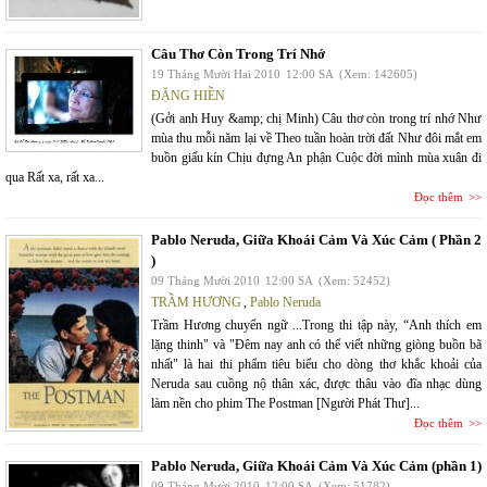
Câu Thơ Còn Trong Trí Nhớ
19 Tháng Mười Hai 2010
12:00 SA
(Xem: 142605)
ĐẶNG HIỀN
(Gởi anh Huy &amp; chị Minh) Câu thơ còn trong trí nhớ Như
mùa thu mỗi năm lại về Theo tuần hoàn trời đất Như đôi mắt em
buồn giấu kín Chịu đựng An phận Cuộc đời mình mùa xuân đi
qua Rất xa, rất xa...
Đọc thêm
Pablo Neruda, Giữa Khoái Cảm Và Xúc Cảm ( Phần 2
)
09 Tháng Mười 2010
12:00 SA
(Xem: 52452)
TRẦM HƯƠNG
,
Pablo Neruda
Trầm Hương chuyển ngữ ...Trong thi tập này, “Anh thích em
lặng thinh" và "Đêm nay anh có thể viết những giòng buồn bã
nhất" là hai thi phẩm tiêu biểu cho dòng thơ khắc khoải của
Neruda sau cuồng nộ thân xác, được thâu vào đĩa nhạc dùng
làm nền cho phim The Postman [Người Phát Thư]...
Đọc thêm
Pablo Neruda, Giữa Khoái Cảm Và Xúc Cảm (phần 1)
09 Tháng Mười 2010
12:00 SA
(Xem: 51782)