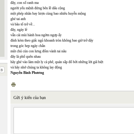
đây, con số ranh ma
người yểu mệnh đứng bên lề dấu cộng
một phép nhân bay lượn cùng bao nhiêu huyễn mộng
ghé tai anh
và bão tố trở về...
đây, ngày lẻ
vẫn cái mùi hành hoa ngờm ngợp ấy
đính kèm theo giấc ngủ khoanh tròn không bao giờ trở dậy
trong góc hẹp ngày chẵn
một chú cún con lưng đốm vành tai nâu
đây là phố quên nhau
hãy ghé vào làm một ly cà phê, quán sắp đổ bởi những lời giã biệt
và hãy nhớ chúng ta không lay động
Nguyễn Bình Phương
Gửi ý kiến của bạn