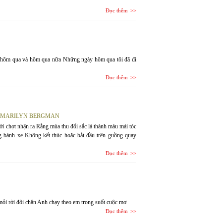
Đọc thêm
y hôm qua và hôm qua nữa Những ngày hôm qua tôi đã đi
Đọc thêm
; MARILYN BERGMAN
 chợt nhận ra Rằng mùa thu đổi sắc lá thành màu mái tóc
 bánh xe Không kết thúc hoặc bắt đầu trên guồng quay
Đọc thêm
mỏi rời đôi chân Anh chạy theo em trong suốt cuộc mơ
Đọc thêm