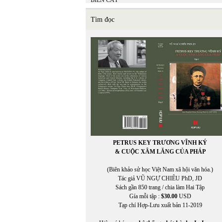
BIỂN CÁT
BÌNH ĐỊA MỘC
Bồ Tùng Linh
Tìm đọc
Brian Ascalon Roley
Bruno Corty
Bùi Hoàng Linh
BÙI HOẰNG VỊ
BÙI NGỌC KHÔI
Bùi Ngọc Khôi chuyển ngữ
Bùi Thanh Xuân
BÙI VĨNH PHÚC
PETRUS KEY TRƯƠNG VĨNH KÝ
& CUỘC XÂM LĂNG CỦA PHÁP
(Biên khảo sử học Việt Nam xã hội văn hóa.)
Tác giả VŨ NGỰ CHIÊU PhD, JD
Sách gần 850 trang / chia làm Hai Tập
Gía mỗi tập :
$30.00
USD
Tạp chí Hợp-Lưu xuất bản 11-2019