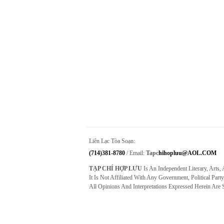
Liên Lạc Tòa Soạn:
(714)381-8780
/ Email:
Tapc
Hihopluu@AOL.COM
TẠP CHÍ HỢP LƯU
Is An Independent Literary, Arts,
It Is Not Affiliated With Any Government, Political Party
All Opinions And Interpretations Expressed Herein Are 