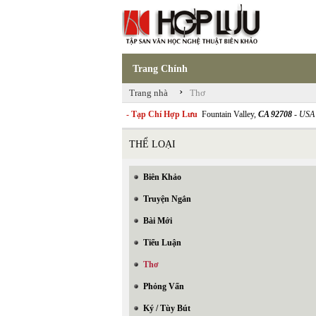
Trang Chính
›
Trang nhà
Thơ
- Tạp Chí Hợp Lưu
Fountain Valley,
CA 92708
- USA
THỂ LOẠI
Biên Khảo
Truyện Ngắn
Bài Mới
Tiểu Luận
Thơ
Phỏng Vấn
Ký / Tùy Bút