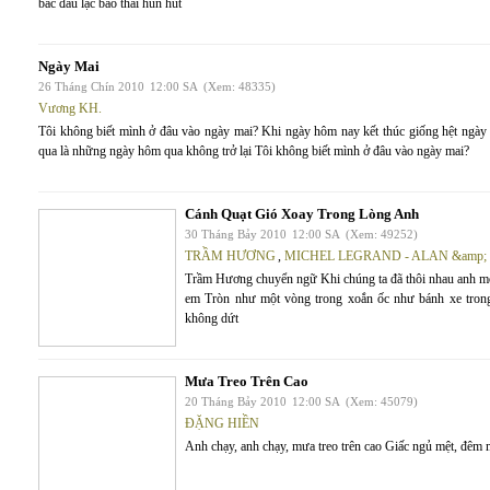
bắc đẩu lạc bào thai hun hút
Ngày Mai
26 Tháng Chín 2010
12:00 SA
(Xem: 48335)
Vương KH.
Tôi không biết mình ở đâu vào ngày mai? Khi ngày hôm nay kết thúc giống hệt ngà
qua là những ngày hôm qua không trở lại Tôi không biết mình ở đâu vào ngày mai?
Cánh Quạt Gió Xoay Trong Lòng Anh
30 Tháng Bảy 2010
12:00 SA
(Xem: 49252)
TRẦM HƯƠNG
,
MICHEL LEGRAND - ALAN &amp
Trầm Hương chuyển ngữ Khi chúng ta đã thôi nhau anh mới
em Tròn như một vòng trong xoắn ốc như bánh xe trong
không dứt
Mưa Treo Trên Cao
20 Tháng Bảy 2010
12:00 SA
(Xem: 45079)
ĐẶNG HIỀN
Anh chạy, anh chạy, mưa treo trên cao Giấc ngủ mệt, đêm 