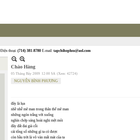
Điện thoại:
(714) 381-8780
E-mail:
tapchihopluu@aol.com
Chào Hàng
05 Tháng Bảy 2009
12:00 SA
(Xem: 42724)
NGUYỄN BÌNH PHƯƠNG
đây là lụa
nhề nhễ mê man trong thân thể mê man
những ngón trắng với xuống
nghìn chớp sáng hoài nghi mệt mỏi
đây đất đai già cỗi
cái tổng số những gì ta có được
còn bầu trời là vô vàn mất mát của ta