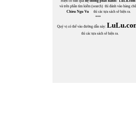
Hiện có bán qua
hệ thống phát hành:
LuLu.com
và trên phần tìm kiếm (search) thì đánh vào hàng ch
Chieu Ngu Vu
thì các tựa sách sẽ hiện ra.
***
LuLu.co
Quý vị có thể vào đường dẫn này:
thì các tựa sách sẽ hiện ra.