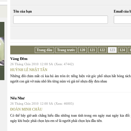
Tên của bạn
Email của 
Trang đầu
Trang trước
120
121
122
123
124
Vàng Đêm
26 Tháng Chín 2010
12:00 SA
(Xem: 47442)
HUỲNH LÊ NHẬT TẤN
Những đôi chim mắt cú kia hú ám tròn ức tiếng hiện vút góc phố nhọn hắt bóng tách 
người con gái vờ máu nhô lên từng núm vú già trẻ nhựa đẩy đưa nhau
Nếu Như
26 Tháng Chín 2010
12:00 SA
(Xem: 46005)
ĐOÀN MINH CHÂU
Có thể bây giờ anh chẳng hiểu đâu những toan tính trong em ngày mai ngày kia đố
ngày khi buộc phải chọn lựa em sẽ là người phải chọn lựa đầu tiên.