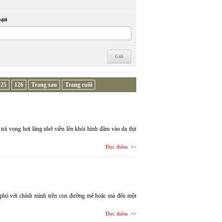
bạn
125
126
Trang sau
Trang cuối
trà vọng hơi lãng nhớ viền lên khói hình đâm vào da thịt
Đọc thêm
i phó với chính mình trên con đường mê hoặc mà đến một
Đọc thêm