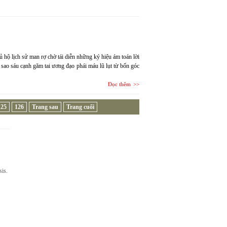
 hộ lịch sử man rợ chờ tái diễn những ký hiệu ám toán lời
 sao sáu cạnh găm tai ương đạo phái máu lũ lụt từ bốn góc
Đọc thêm
125
126
Trang sau
Trang cuối
sis.