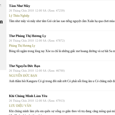
ữ:
Tâm Như Mây
26 Tháng Chín 2010
12:00 SA
(Xem: 47259)
Lý Thừa Nghiệp
m
Tâm như mây và mây như tâm Gió cát lao xao tiếng nguyệt cầm Xuân hạ qua chơi mùa 
Thơ Phùng Thị Hương Ly
26 Tháng Chín 2010
12:00 SA
(Xem: 47872)
Phùng Thị Hương Ly
Bóng tối ngậm trong lòng tay Xòe ra chỉ là những giấc mơ hoang đường và sợ hãi Sa mạ
Thơ Nguyễn Đức Bạn
26 Tháng Chín 2010
12:00 SA
(Xem: 46700)
NGUYỄN ĐỨC BẠN
Anh thầm hỏi Kanguru Có gì trong đôi mắt ướt Có phải nỗi lòng âm u Có chăng một 
Khi Chúng Mình Làm Yêu
26 Tháng Chín 2010
12:00 SA
(Xem: 47913)
LƯU DIỆU VÂN
Khi chúng mình làm yêu em quên sự sống co giãn theo vũ trụ đang căng mỏng quá mức