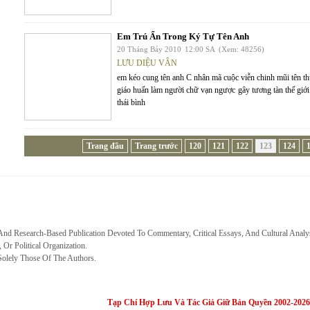
Em Trú Ẩn Trong Ký Tự Tên Anh
20 Tháng Bảy 2010
12:00 SA
(Xem: 48256)
LƯU DIỆU VÂN
em kéo cung tên anh C nhân mã cuộc viễn chinh mũi tên thủ
giáo huấn làm người chữ vạn ngược gây tương tàn thế giới
thái bình
Trang đầu
Trang trước
120
121
122
123
124
 And Research-Based Publication Devoted To Commentary, Critical Essays, And Cultural Analy
, Or Political Organization.
Solely Those Of The Authors.
Tạp Chí Hợp Lưu Và Tác Giả Giữ Bản Quyền 2002-2026