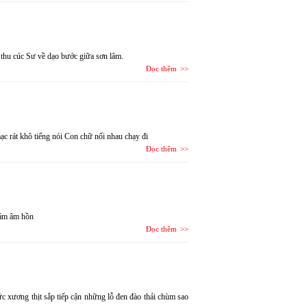
thu cúc Sư về dạo bước giữa sơn lâm.
Đọc thêm
c rát khô tiếng nói Con chữ nối nhau chạy đi
Đọc thêm
đám âm hồn
Đọc thêm
 xương thịt sắp tiếp cận những lỗ đen đào thải chùm sao