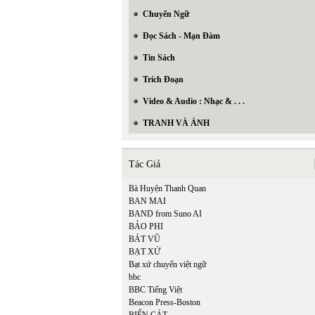
Chuyển Ngữ
Đọc Sách - Mạn Đàm
Tin Sách
Trích Đoạn
Video & Audio : Nhạc & . . .
TRANH VÀ ẢNH
Tác Giả
Bà Huyện Thanh Quan
In Trang
BAN MAI
BAND from Suno AI
BẢO PHI
BÁT VŨ
BẠT XỨ
Bạt xứ chuyển việt ngữ
bbc
BBC Tiếng Việt
Beacon Press-Boston