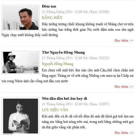
Đêm tan
22 Tháng Giêng 2011
12:00 SA
(Xem: 52399)
ĐẶNG HIỀN
Hãy tưởng tượng chiếc khung không tranh vẽ Máng chơ vơ trên
bức tường bạc trắng thời gian Nụ cười đậm màu son tím ngát
Ngày chạy miết không thấy cuối đường
Đọc thêm
Thơ Nguyễn Hồng Nhung
21 Tháng Giêng 2011
12:00 SA
(Xem: 53222)
Nguyễn Hồng Nhung
Em chưa viết một bức thư nào cho anh Câu,chữ chen chân nơi
lồng ngực Tháng tư về ướt sũng Những cơn mưa tụ lại Chớp mi
vút cong Nhòe ánh cầu vồng nơi đầu con nước
Đọc thêm
Nên dần dần hơi ấm bay đi
21 Tháng Giêng 2011
12:00 SA
(Xem: 53397)
LƯU DIỆU VÂN
Khi anh đến và đi rất vội tối đêm đó anh đã khơi gợi trái tim em
nâng niu bằng hơi nóng trên má, trong môi bằng những mời gọi
da thịt giữa vằng vặc phản trắc.
Đọc thêm