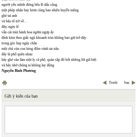
người yểu mệnh đứng bên lề dấu cộng
một phép nhân bay lượn cùng bao nhiêu huyễn mộng
ghé tai anh
và bão tố trở về...
đây, ngày lẻ
vẫn cái mùi hành hoa ngờm ngợp ấy
đính kèm theo giấc ngủ khoanh tròn không bao giờ trở dậy
trong góc hẹp ngày chẵn
một chú cún con lưng đốm vành tai nâu
đây là phố quên nhau
hãy ghé vào làm một ly cà phê, quán sắp đổ bởi những lời giã biệt
và hãy nhớ chúng ta không lay động
Nguyễn Bình Phương
Trước
Sau
Gửi ý kiến của bạn