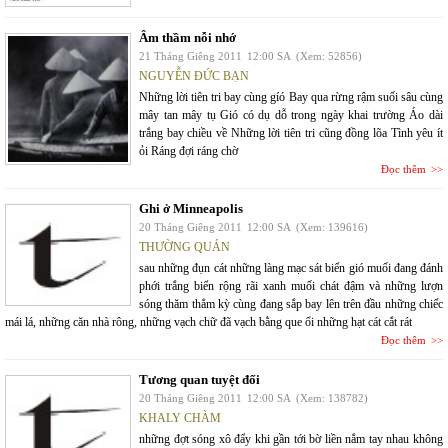
Âm thầm nỗi nhớ
21 Tháng Giêng 2011
12:00 SA
(Xem: 52856)
NGUYỄN ĐỨC BẠN
Những lời tiên tri bay cùng gíó Bay qua rừng rậm suối sâu cùng
mây tan mây tụ Gió có dụ dỗ trong ngày khai trường Áo dài
trắng bay chiều về Những lời tiên tri cũng đồng lõa Tình yêu ít
ỏi Ráng đợi ráng chờ
Đọc thêm
Ghi ở Minneapolis
20 Tháng Giêng 2011
12:00 SA
(Xem: 139616)
THƯỜNG QUÁN
sau những đụn cát những làng mạc sát biển gió muối đang đánh
phới trắng biển rộng rãi xanh muối chát đậm và những lượn
sóng thăm thẳm kỳ cùng đang sắp bay lên trên đầu những chiếc
mái lá, những căn nhà rông, những vạch chữ đã vạch bằng que ổi những hạt cát cắt rát
Đọc thêm
Tương quan tuyệt đối
20 Tháng Giêng 2011
12:00 SA
(Xem: 138782)
KHALY CHÀM
những đợt sóng xô đẩy khi gần tới bờ liền nắm tay nhau không