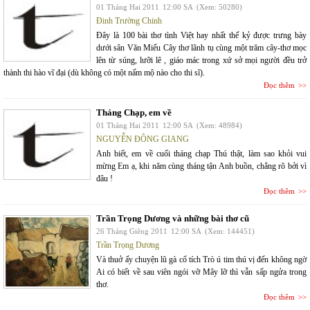
01 Tháng Hai 2011
12:00 SA
(Xem: 50280)
Đinh Trường Chinh
Đây là 100 bài thơ tình Việt hay nhất thế kỷ được trưng bày
dưới sân Văn Miếu Cây thơ lãnh tụ cùng một trăm cây-thơ mọc
lên từ súng, lưỡi lê , giáo mác trong xứ sở mọi người đều trở
thành thi hào vĩ đại (dù không có một nấm mộ nào cho thi sĩ).
Đọc thêm
Tháng Chạp, em về
01 Tháng Hai 2011
12:00 SA
(Xem: 48984)
NGUYỄN ĐÔNG GIANG
Anh biết, em về cuối tháng chạp Thú thật, làm sao khỏi vui
mừng Em ạ, khi năm cùng tháng tận Anh buồn, chẳng rõ bởi vì
đâu !
Đọc thêm
Trần Trọng Dương và những bài thơ cũ
26 Tháng Giêng 2011
12:00 SA
(Xem: 144451)
Trần Trọng Dương
Và thuở ấy chuyện lũ gà cổ tích Trò ú tim thú vị đến không ngờ
Ai có biết về sau viên ngói vỡ Mây lỡ thì vẫn sấp ngửa trong
thơ.
Đọc thêm