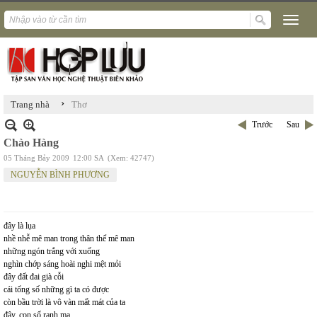
›
Trang nhà
Thơ
Trước
Sau
Chào Hàng
05 Tháng Bảy 2009
12:00 SA
(Xem: 42747)
NGUYỄN BÌNH PHƯƠNG
đây là lụa
nhề nhễ mê man trong thân thể mê man
những ngón trắng với xuống
nghìn chớp sáng hoài nghi mệt mỏi
đây đất đai già cỗi
cái tổng số những gì ta có được
còn bầu trời là vô vàn mất mát của ta
đây, con số ranh ma