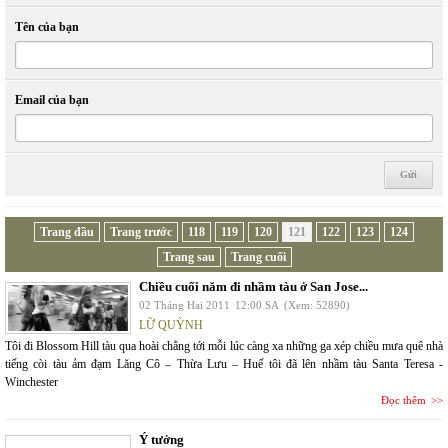
Tên của bạn
Email của bạn
Trang đầu
Trang trước
118
119
120
121
122
123
124
Trang sau
Trang cuối
Chiều cuối năm đi nhầm tàu ở San Jose...
02 Tháng Hai 2011
12:00 SA
(Xem: 52890)
LỮ QUỲNH
Tôi đi Blossom Hill tàu qua hoài chẳng tới mỗi lúc càng xa những ga xép chiều mưa quê nhà
tiếng còi tàu ảm đạm Lăng Cô – Thừa Lưu – Huế tôi đã lên nhầm tàu Santa Teresa -
Winchester
Đọc thêm
Ý tưởng