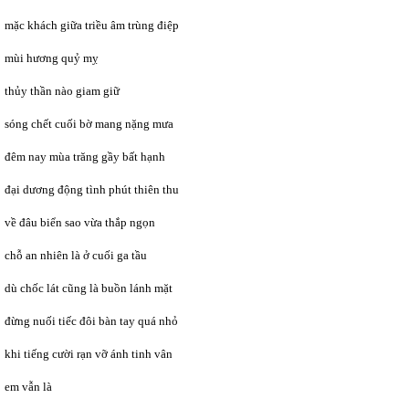
mặc khách giữa triều âm trùng điệp
mùi hương quỷ mỵ
thủy thần nào giam giữ
sóng chết cuối bờ mang nặng mưa
đêm nay mùa trăng gầy bất hạnh
đại dương động tình phút thiên thu
về đâu biển sao vừa thắp ngọn
chỗ an nhiên là ở cuối ga tầu
dù chốc lát cũng là buồn lánh mặt
đừng nuối tiếc đôi bàn tay quá nhỏ
khi tiếng cười rạn vỡ ánh tinh vân
em vẫn là