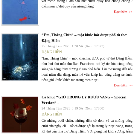
với mênh mông / làm sao biết chiều quay nào chong chóng /
điểm non tơ đột quỵ của sương hồng
Đọc thêm
“Em, Tháng Chín” – một khúc hát được phổ từ thơ
Đặng Hiền
25 Tháng Tám 2025
1:38 SA
(Xem: 17327)
ĐẶNG HIỀN
“Em, Tháng Chín” – một khúc hát được phổ từ thơ Đặng Hiền,
như hơi thở mùa thu San Francisco, nơi ký ức hòa cùng tiếng
sóng và hàng thùy dương rì rào phố biển. Lời thơ mang đến nỗi
hoài niệm dịu dàng: mùa hè vừa khép lại, tiếng trăng se lạnh,
tiếng gió khúc khích tan trong men rượu.
Đọc thêm
Ca khúc “GIÓ TRONG LY RƯỢU VANG – Special
Version” -
24 Tháng Tám 2025
3:19 SA
(Xem: 17800)
ĐẶNG HIỀN
Có những buổi chiều, những đêm cô đơn, và cả những tiếng
cười của ngày cũ… tất cả được gói lại trong ly rượu vang, trong
lời thơ của nhà thơ Đặng Hiền. Với giọng hát khói sương, trầm