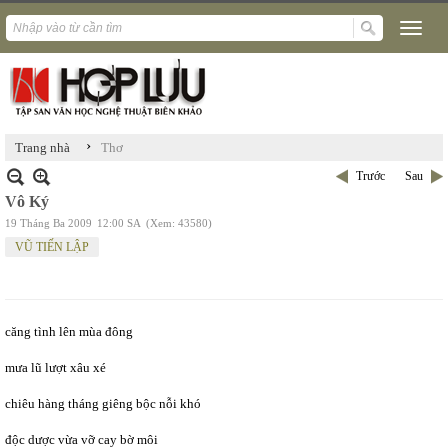
›
Trang nhà
Thơ
Trước
Sau
Vô Ký
19 Tháng Ba 2009
12:00 SA
(Xem: 43580)
VŨ TIẾN LẬP
căng tình lên mùa đông
mưa lũ lượt xâu xé
chiêu hàng tháng giêng bộc nỗi khó
độc dược vừa vỡ cay bờ môi