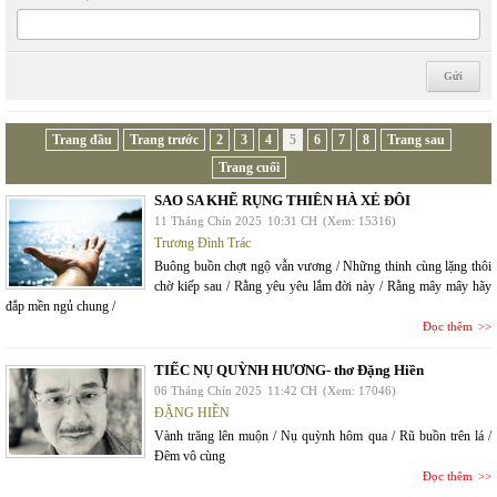
Trang đầu
Trang trước
2
3
4
5
6
7
8
Trang sau
Trang cuối
SAO SA KHẼ RỤNG THIÊN HÀ XẺ ĐÔI
11 Tháng Chín 2025
10:31 CH
(Xem: 15316)
Trương Đình Trác
Buông buồn chợt ngộ vẫn vương / Những thinh cùng lặng thôi
chờ kiếp sau / Rằng yêu yêu lắm đời này / Rằng mây mây hãy
đắp mền ngủ chung /
Đọc thêm
TIẾC NỤ QUỲNH HƯƠNG- thơ Đặng Hiền
06 Tháng Chín 2025
11:42 CH
(Xem: 17046)
ĐẶNG HIỀN
Vành trăng lên muộn / Nụ quỳnh hôm qua / Rũ buồn trên lá /
Đêm vô cùng
Đọc thêm