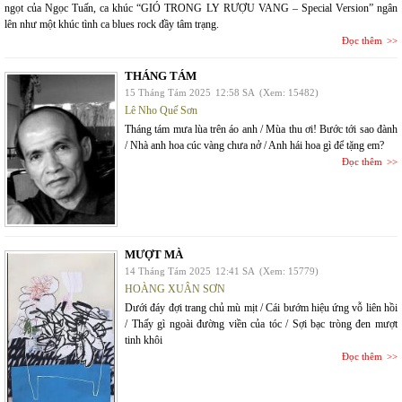
ngọt của Ngọc Tuấn, ca khúc “GIÓ TRONG LY RƯỢU VANG – Special Version” ngân
lên như một khúc tình ca blues rock đầy tâm trạng.
Đọc thêm
THÁNG TÁM
15 Tháng Tám 2025
12:58 SA
(Xem: 15482)
Lê Nho Quế Sơn
Tháng tám mưa lùa trên áo anh / Mùa thu ơi! Bước tới sao đành
/ Nhà anh hoa cúc vàng chưa nở / Anh hái hoa gì để tặng em?
Đọc thêm
MƯỢT MÀ
14 Tháng Tám 2025
12:41 SA
(Xem: 15779)
HOÀNG XUÂN SƠN
Dưới đáy đợi trang chủ mù mịt / Cái bướm hiệu ứng vỗ liên hồi
/ Thấy gì ngoài đường viền của tóc / Sợi bạc tròng đen mượt
tinh khôi
Đọc thêm