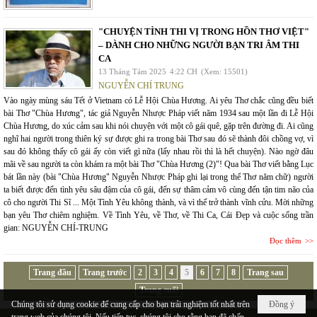
"CHUYỆN TÌNH THI VỊ TRONG HỒN THƠ VIỆT"
– DÀNH CHO NHỮNG NGƯỜI BẠN TRI ÂM THI
CA
13 Tháng Tám 2025
4:22 CH
(Xem: 15501)
NGUYỄN CHÍ TRUNG
Vào ngày mùng sáu Tết ở Vietnam có Lễ Hội Chùa Hương. Ai yêu Thơ chắc cũng đều biết
bài Thơ "Chùa Hương", tác giả Nguyễn Nhược Pháp viết năm 1934 sau một lần đi Lễ Hội
Chùa Hương, do xúc cảm sau khi nói chuyện với một cô gái quê, gặp trên đường đi. Ai cũng
nghĩ hai người trong thiên ký sự được ghi ra trong bài Thơ sau đó sẽ thành đôi chồng vợ, vì
sau đó không thấy cô gái ấy còn viết gì nữa (lấy nhau rồi thì là hết chuyện). Nào ngờ đâu
mãi về sau người ta còn khám ra một bài Thơ "Chùa Hương (2)"! Qua bài Thơ viết bằng Lục
bát lần này (bài "Chùa Hương" Nguyễn Nhược Pháp ghi lại trong thể Thơ năm chữ) người
ta biết được đến tình yêu sâu đậm của cô gái, đến sự thâm cảm vô cùng đến tận tim não của
cô cho người Thi Sĩ ... Một Tình Yêu không thành, và vì thế trở thành vĩnh cửu. Mời những
bạn yêu Thơ chiêm nghiệm. Về Tình Yêu, về Thơ, về Thi Ca, Cái Đẹp và cuộc sống trần
gian: NGUYỄN CHÍ-TRUNG
Đọc thêm
Trang đầu
Trang trước
2
3
4
5
6
7
8
Trang sau
Trang cuối
Chúng tôi sử dụng cookie để cung cấp cho bạn trải nghiệm tốt nhất trên
Đồng ý