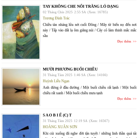
TAY KHÔNG CHE NỔI TRĂNG LÓ DẠNG
02 Tháng Chín 2025
2:55 SA
(Xem: 16785)
Trương Đình Trác
Chiều tàn nháng lửa nét cuối Đông / Mây từ biển nọ đến nơi
này / Tấp vào đất lạ ôm giăng núi / Cây cỏ làm thinh mắc mắc
sầu
Đọc thêm
MƯỜI PHƯƠNG BUỔI CHIỀU
31 Tháng Tám 2025
1:46 SA
(Xem: 14166)
Huỳnh Liễu Ngạn
Anh đứng ở đầu đường / Một buổi chiều rất lạnh / Một buổi
chiều rất xanh / Một buổi chiều mưa tạnh
Đọc thêm
S A O B I Ế (C) T
31 Tháng Tám 2025
12:19 SA
(Xem: 16567)
HOÀNG XUÂN SƠN
Khi cúi xuống đã nghe đời tận tuyệt / những linh thần quá tải