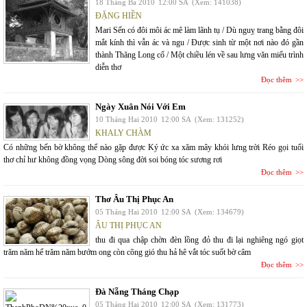
18 Tháng Ba 2010
12:00 SA
(Xem: 141038)
ĐẶNG HIỀN
Mari Sến có đôi môi ác mê làm lãnh tụ / Dù nguỵ trang bằng đôi
mắt kính thì vẫn ác và ngu / Được sinh từ một nơi nào đó gần
thành Thăng Long cổ / Một chiều lén về sau lưng văn miếu trình
diễn thơ
Đọc thêm
Ngày Xuân Nói Với Em
10 Tháng Hai 2010
12:00 SA
(Xem: 131252)
KHALY CHÀM
Có những bến bờ không thể nào gặp được Ký ức xa xăm mây khói lưng trời Réo gọi tuổi
thơ chỉ hư không đồng vọng Dòng sông đời soi bóng tóc sương rơi
Đọc thêm
Thơ Âu Thị Phục An
05 Tháng Hai 2010
12:00 SA
(Xem: 134679)
ÂU THỊ PHỤC AN
thu đi qua chập chờn đèn lồng đỏ thu đi lại nghiêng ngó giọt
trăm năm hể trăm năm bướm ong còn cõng gió thu hả hê vắt tóc suốt bờ câm
Đọc thêm
Đà Nẵng Tháng Chạp
05 Tháng Hai 2010
12:00 SA
(Xem: 131773)