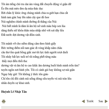
Tôi ám tiếng chó tru dai ám vùng đất chuyển động vì giận dữ
Éo lên mái mèo đen dạ mùa thác dục
Bới chân lý khóc ứng chúng mình chia ra giới hạn chia cắt
hình tam giác bay lên năm cây que đỏ hoe
Núi nghiệm chính mình đường đi thẳng của Núi
Núi biết mình là đám lá âm hộ nở sinh màu búp sen lùa
dáng thiếu nữ khỏa thân mùa nhấp nhô với sợi dây lửa
Đất nước đợi dương vật đốm sinh.
Tôi mảnh vỡ cho niềm dũng cảm theo hình giấy
Bức tường điểm nối tam giác đi vòng khắp năm châu
câu thơ ốm quát bồng giấc mơ tôi lực tình người rượt đuổi
Tôi nhảy bất lực tuổi trẻ tôi trắng phết từng màu
thấy mọi điều thối tha:
dương vật và âm hộ to cao khắc âm dương buổi bình minh trốn tìm?
tuyên ngôn nơi bình yên. Tôi có cánh gió bay không sợ núi giận
Ngay bây giờ: Tôi không ý thức tôn giáo
Chỉ tôn chỉ đôi cánh núi uống dòng sữa tuyến vú núi trào lửa
nhân duyên sự khai sinh.
Huỳnh Lê Nhật Tấn
Trước
Sau