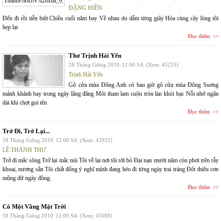
ĐẶNG HIỀN
Đến đi rồi tiễn biệt Chiều cuối năm bay Về nhau dọ dẫm từng giây Hòa cùng cây lòng tôi
hẹp lại
Đọc thêm
Thơ Trịnh Hải Yến
28 Tháng Giêng 2010
12:00 SA
(Xem: 45253)
Trịnh Hải Yến
Gõ cửa mùa Đông Anh có bao giờ gõ cửa mùa Đông Suơng
mảnh khảnh bay trong ngày lãng đãng Môi tham lam cuộn tròn làn khói bạc Nỗi nhớ ngân
dài khi chợt gọi tên
Đọc thêm
Trở Đi, Trở Lại...
18 Tháng Giêng 2010
12:00 SA
(Xem: 42922)
LÊ THÁNH THƯ
Trở đi mắc sông Trở lại mắc núi Tôi về lại nơi tôi rời bỏ Đại nạn mười năm còn phơi trên rẫy
khoai, nương sắn Tôi chất đống ý nghĩ mình đang héo đi từng ngày trai tráng Đốt thiêu cơn
mộng dữ ngày đông.
Đọc thêm
Có Một Vầng Mặt Trời
18 Tháng Giêng 2010
12:00 SA
(Xem: 45088)