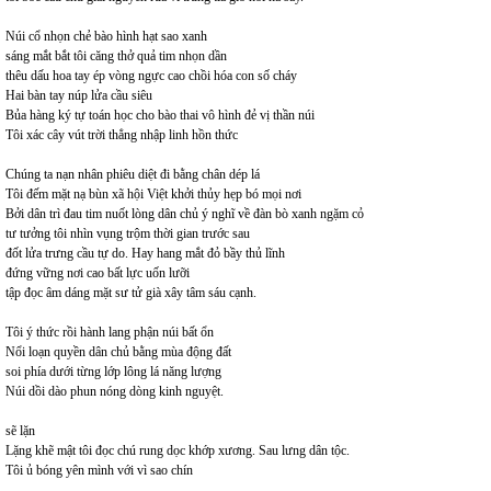
Núi cổ nhọn chẻ bào hình hạt sao xanh
sáng mắt bắt tôi căng thở quả tim nhọn dần
thêu dấu hoa tay ép vòng ngực cao chồi hóa con số cháy
Hai bàn tay núp lửa cầu siêu
Bủa hàng ký tự toán học cho bào thai vô hình đẻ vị thần núi
Tôi xác cây vút trời thẳng nhập linh hồn thức
Chúng ta nạn nhân phiêu diệt đi bằng chân dép lá
Tôi đếm mặt nạ bùn xã hội Việt khởi thủy hẹp bó mọi nơi
Bởi dân trì đau tim nuốt lòng dân chủ ý nghĩ về đàn bò xanh ngặm cỏ
tư tưởng tôi nhìn vụng trộm thời gian trước sau
đốt lửa trưng cầu tự do. Hay hang mắt đỏ bầy thủ lĩnh
đứng vững nơi cao bất lực uốn lưỡi
tập đọc âm dáng mặt sư tử già xây tâm sáu cạnh.
Tôi ý thức rồi hành lang phận núi bất ổn
Nổi loạn quyền dân chủ bằng mùa động đất
soi phía dưới từng lớp lông lá năng lượng
Núi dồi dào phun nóng dòng kinh nguyệt.
sẽ lặn
Lặng khẽ mật tôi đọc chú rung dọc khớp xương. Sau lưng dân tộc.
Tôi ủ bóng yên mình với vì sao chín