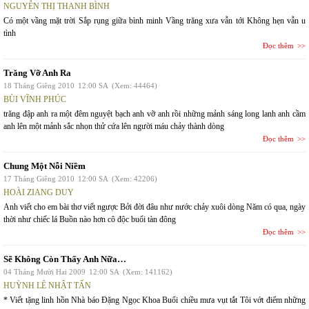
NGUYỄN THỊ THANH BÌNH
Có một vầng mặt trời Sắp rụng giữa bình minh Vầng trăng xưa vẫn tới Không hẹn vẫn u
tình
Đọc thêm
Trăng Vỡ Anh Ra
18 Tháng Giêng 2010
12:00 SA
(Xem: 44464)
BÙI VĨNH PHÚC
trăng đập anh ra một đêm nguyệt bạch anh vỡ anh rồi những mảnh sáng long lanh anh cầm
anh lên một mảnh sắc nhọn thử cứa lên người máu chảy thành dòng
Đọc thêm
Chung Một Nỗi Niềm
17 Tháng Giêng 2010
12:00 SA
(Xem: 42206)
HOÀI ZIANG DUY
Anh viết cho em bài thơ viết ngược Bởi đời đâu như nước chảy xuôi dòng Năm có qua, ngày
thời như chiếc lá Buồn nào hơn cô độc buổi tàn đông
Đọc thêm
Sẽ Không Còn Thấy Anh Nữa…
04 Tháng Mười Hai 2009
12:00 SA
(Xem: 141162)
HUỲNH LÊ NHẬT TẤN
* Viết tặng linh hồn Nhà báo Đặng Ngọc Khoa Buổi chiều mưa vụt tắt Tôi vớt điểm những