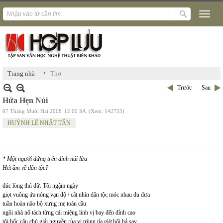
›
Trang nhà
Thơ
Trước
Sau
Hứa Hẹn Núi
07 Tháng Mười Hai 2008
12:00 SA
(Xem: 142755)
HUỲNH LÊ NHẬT TẤN
* Một người đứng trên đỉnh núi lửa
Hét ầm về dân tộc?
đúc lòng thú dữ. Tôi ngậm ngày
giọt vuông ứa nóng vạn độ / cắt nhìn dân tộc móc nhau đu đưa
tuần hoàn não bộ xưng mẹ toàn cầu
ngôi nhà nổ tách từng cái miệng linh vị bay đến đỉnh cao
tôi bốc câu chú giải nguyền rủa vi trùng tỉa giờ hối hả say.