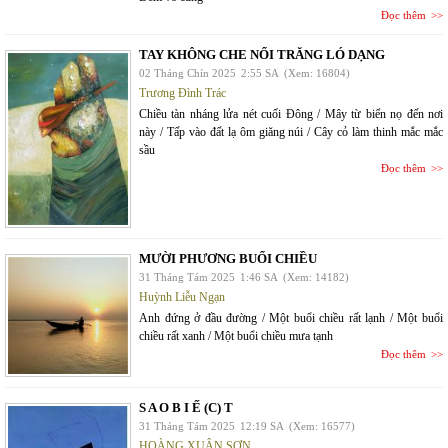
Đọc thêm
TAY KHÔNG CHE NỔI TRĂNG LÓ DẠNG
02 Tháng Chín 2025
2:55 SA
(Xem: 16804)
Trương Đình Trác
Chiều tàn nháng lửa nét cuối Đông / Mây từ biển nọ đến nơi
này / Tấp vào đất lạ ôm giăng núi / Cây cỏ làm thinh mắc mắc
sầu
Đọc thêm
MƯỜI PHƯƠNG BUỔI CHIỀU
31 Tháng Tám 2025
1:46 SA
(Xem: 14182)
Huỳnh Liễu Ngạn
Anh đứng ở đầu đường / Một buổi chiều rất lạnh / Một buổi
chiều rất xanh / Một buổi chiều mưa tạnh
Đọc thêm
S A O B I Ế (C) T
31 Tháng Tám 2025
12:19 SA
(Xem: 16577)
HOÀNG XUÂN SƠN