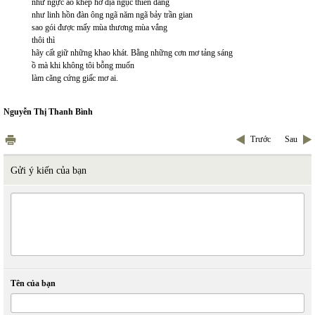
như ngực áo khép hở địa ngục thiên đàng
như linh hồn đàn ông ngã năm ngã bảy trần gian
sao gói được mấy mùa thương mùa vắng
thôi thì
hãy cất giữ những khao khát. Bằng những cơn mơ tảng sáng
ồ mà khi không tôi bỗng muốn
làm căng cứng giấc mơ ai.
Nguyễn Thị Thanh Bình
Trước
Sau
Gửi ý kiến của bạn
Tên của bạn