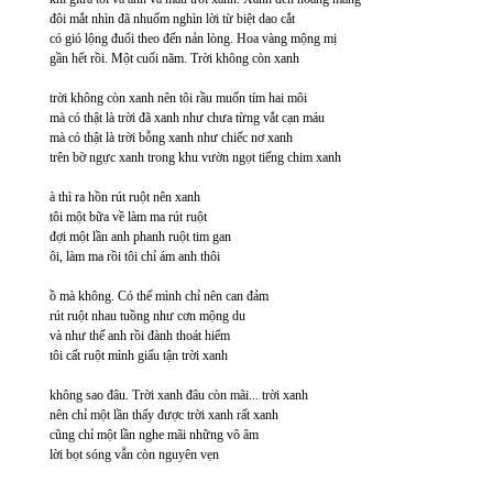
đôi mắt nhìn đã nhuốm nghìn lời từ biệt dao cắt
có gió lộng đuổi theo đến nản lòng. Hoa vàng mộng mị
gần hết rồi. Một cuối năm. Trời không còn xanh
trời không còn xanh nên tôi rầu muốn tím hai môi
mà có thật là trời đã xanh như chưa từng vắt cạn máu
mà có thật là trời bỗng xanh như chiếc nơ xanh
trên bờ ngực xanh trong khu vườn ngọt tiếng chim xanh
à thì ra hồn rút ruột nên xanh
tôi một bữa về làm ma rút ruột
đợi một lần anh phanh ruột tim gan
ôi, làm ma rồi tôi chỉ ám anh thôi
ồ mà không. Có thể mình chỉ nên can đảm
rút ruột nhau tuồng như cơn mộng du
và như thế anh rồi đành thoát hiểm
tôi cất ruột mình giấu tận trời xanh
không sao đâu. Trời xanh đâu còn mãi... trời xanh
nên chỉ một lần thấy được trời xanh rất xanh
cũng chỉ một lần nghe mãi những vô âm
lời bọt sóng vẫn còn nguyên vẹn