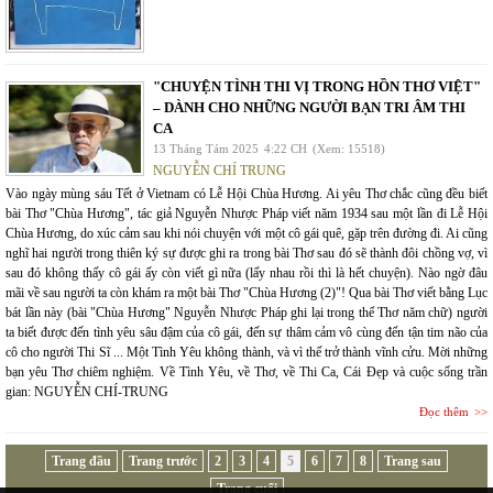
"CHUYỆN TÌNH THI VỊ TRONG HỒN THƠ VIỆT"
– DÀNH CHO NHỮNG NGƯỜI BẠN TRI ÂM THI
CA
13 Tháng Tám 2025
4:22 CH
(Xem: 15518)
NGUYỄN CHÍ TRUNG
Vào ngày mùng sáu Tết ở Vietnam có Lễ Hội Chùa Hương. Ai yêu Thơ chắc cũng đều biết
bài Thơ "Chùa Hương", tác giả Nguyễn Nhược Pháp viết năm 1934 sau một lần đi Lễ Hội
Chùa Hương, do xúc cảm sau khi nói chuyện với một cô gái quê, gặp trên đường đi. Ai cũng
nghĩ hai người trong thiên ký sự được ghi ra trong bài Thơ sau đó sẽ thành đôi chồng vợ, vì
sau đó không thấy cô gái ấy còn viết gì nữa (lấy nhau rồi thì là hết chuyện). Nào ngờ đâu
mãi về sau người ta còn khám ra một bài Thơ "Chùa Hương (2)"! Qua bài Thơ viết bằng Lục
bát lần này (bài "Chùa Hương" Nguyễn Nhược Pháp ghi lại trong thể Thơ năm chữ) người
ta biết được đến tình yêu sâu đậm của cô gái, đến sự thâm cảm vô cùng đến tận tim não của
cô cho người Thi Sĩ ... Một Tình Yêu không thành, và vì thế trở thành vĩnh cửu. Mời những
bạn yêu Thơ chiêm nghiệm. Về Tình Yêu, về Thơ, về Thi Ca, Cái Đẹp và cuộc sống trần
gian: NGUYỄN CHÍ-TRUNG
Đọc thêm
Trang đầu
Trang trước
2
3
4
5
6
7
8
Trang sau
Trang cuối