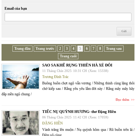
Email của bạn
Trang đầu
Trang trước
2
3
4
5
6
7
8
Trang sau
Trang cuối
SAO SA KHẼ RỤNG THIÊN HÀ XẺ ĐÔI
11 Tháng Chín 2025
10:31 CH
(Xem: 15338)
Trương Đình Trác
Buông buồn chợt ngộ vẫn vương / Những thinh cùng lặng thôi
chờ kiếp sau / Rằng yêu yêu lắm đời này / Rằng mây mây hãy
đắp mền ngủ chung /
Đọc thêm
TIẾC NỤ QUỲNH HƯƠNG- thơ Đặng Hiền
06 Tháng Chín 2025
11:42 CH
(Xem: 17059)
ĐẶNG HIỀN
Vành trăng lên muộn / Nụ quỳnh hôm qua / Rũ buồn trên lá /
Đêm vô cùng