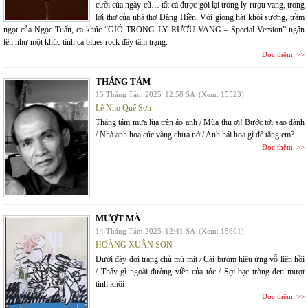
cười của ngày cũ… tất cả được gói lại trong ly rượu vang, trong
lời thơ của nhà thơ Đặng Hiền. Với giọng hát khói sương, trầm
ngọt của Ngọc Tuấn, ca khúc “GIÓ TRONG LY RƯỢU VANG – Special Version” ngân
lên như một khúc tình ca blues rock đầy tâm trạng.
Đọc thêm
THÁNG TÁM
15 Tháng Tám 2025
12:58 SA
(Xem: 15523)
Lê Nho Quế Sơn
Tháng tám mưa lùa trên áo anh / Mùa thu ơi! Bước tới sao đành
/ Nhà anh hoa cúc vàng chưa nở / Anh hái hoa gì để tặng em?
Đọc thêm
MƯỢT MÀ
14 Tháng Tám 2025
12:41 SA
(Xem: 15801)
HOÀNG XUÂN SƠN
Dưới đáy đợi trang chủ mù mịt / Cái bướm hiệu ứng vỗ liên hồi
/ Thấy gì ngoài đường viền của tóc / Sợi bạc tròng đen mượt
tinh khôi
Đọc thêm