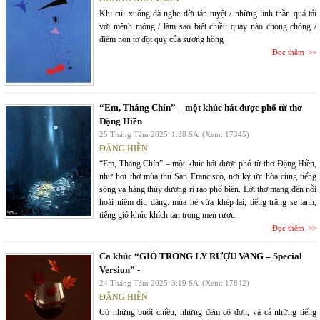
Khi cúi xuống đã nghe đời tận tuyệt / những linh thần quá tải
với mênh mông / làm sao biết chiều quay nào chong chóng /
điểm non tơ đột quỵ của sương hồng
Đọc thêm
“Em, Tháng Chín” – một khúc hát được phổ từ thơ
Đặng Hiền
25 Tháng Tám 2025
1:38 SA
(Xem: 17345)
ĐẶNG HIỀN
“Em, Tháng Chín” – một khúc hát được phổ từ thơ Đặng Hiền,
như hơi thở mùa thu San Francisco, nơi ký ức hòa cùng tiếng
sóng và hàng thùy dương rì rào phố biển. Lời thơ mang đến nỗi
hoài niệm dịu dàng: mùa hè vừa khép lại, tiếng trăng se lạnh,
tiếng gió khúc khích tan trong men rượu.
Đọc thêm
Ca khúc “GIÓ TRONG LY RƯỢU VANG – Special
Version” -
24 Tháng Tám 2025
3:19 SA
(Xem: 17842)
ĐẶNG HIỀN
Có những buổi chiều, những đêm cô đơn, và cả những tiếng