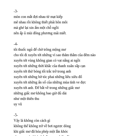
-3-
mòn con mắt đợi nhau từ mạt kiếp
mê nhau rồi không thiết phải hôn môi
mà ghé lại xin ấm một chỗ ngồi
nên ấp ủ mùi đông phương mải miết.
-4-
tôi thuốc ngủ để chờ trông mộng mơ
cho tôi đi xuyên tới những vì sao thăm thẳm của đêm nào
xuyên tới vùng không gian có vạt nắng ai ngồi
xuyên tới những thời khắc của thanh xuân sắp cạn
xuyên tới thứ bóng tối trắc trở trong anh
xuyên tới những bờ tóc phai những liêu xiêu đổ
xuyên tới những ẩn số của những mùa tình ve đực
xuyên tới anh. Để bắt về trong những giấc mơ
những giấc mơ không bao giờ đủ dài
như một thiên thu
uy vũ
-5-
Vậy là không còn cách gì
không thể không trở về bơi ngược dòng
khi giấc mơ đã hóa phép một lần khóc