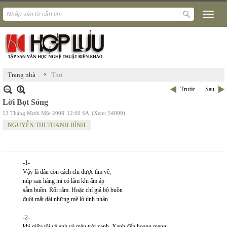
›
Trang nhà
Thơ
Trước
Sau
Lời Bọt Sóng
13 Tháng Mười Một 2008
12:00 SA
(Xem: 54099)
NGUYỄN THỊ THANH BÌNH
-1-
Vậy là đâu còn cách chi được tìm về,
núp sau hàng mi có lắm khi ấm áp
sẫm buồn. Rối rắm. Hoặc chỉ giả bộ buồn
đuôi mắt dài những mê lộ tình nhân
-2-
khi giữa tôi và anh và màu trời xanh. Xanh đến hoang mang