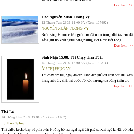
Đọc thêm
Thơ Nguyễn Xuân Tường Vy
22 Tháng Tám 2009
12:00 SA
(Xem: 137462)
NGUYỄN XUÂN TƯỜNG VY
Buổi sáng Hilton café nguội em đã ủ nó trong đôi tay em đã
gắng giữ nó khỏi nguội bằng những giọt nước mắt nóng...
Đọc thêm
Sinh Nhật 15.08, Tôi Chạy Tìm Tôi..
15 Tháng Tám 2009
12:00 SA
(Xem: 135316)
ÂU THỊ PHỤC AN
Tôi chạy tìm tôi, ngày đã cạn Thắp đèn phủ dụ đám phù du Năm
tháng lại trôi , chân lại bước Tôi còn nương tựa bóng thiên thu
Đọc thêm
Thả Lá
10 Tháng Tám 2009
12:00 SA
(Xem: 41167)
Lý Thừa Nghiệp
Thả chiếc lá cho bay về phía biển Những bờ lau ngai ngái đất phù sa Khi ngó lại đất trời kia