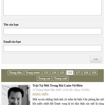
Tên của bạn
Email của bạn
Trang đầu
Trang trước
123
124
125
126
127
128
129
Trang sau
Trang cuối
Trật Tự Mới Trong Bài Luân Vũ Điên
15 Tháng Mười Một 2009
12:00 SA
(Xem: 41339)
ĐẶNG HIỀN
Mất xa em những hình ảnh cũ mềm ẩn hiện Căn phòng ẩm mồ
hôi miền nhiệt đới Danh vọng là trò đùa thân xác mệt lả cùng