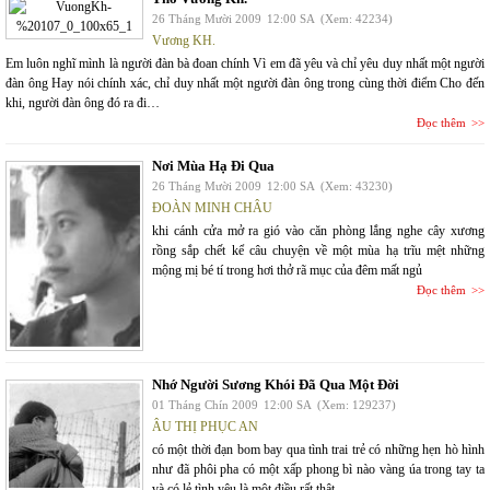
26 Tháng Mười 2009
12:00 SA
(Xem: 42234)
Vương KH.
Em luôn nghĩ mình là người đàn bà đoan chính Vì em đã yêu và chỉ yêu duy nhất một người
đàn ông Hay nói chính xác, chỉ duy nhất một người đàn ông trong cùng thời điểm Cho đến
khi, người đàn ông đó ra đi…
Đọc thêm
Nơi Mùa Hạ Đi Qua
26 Tháng Mười 2009
12:00 SA
(Xem: 43230)
ĐOÀN MINH CHÂU
khi cánh cửa mở ra gió vào căn phòng lắng nghe cây xương
rồng sắp chết kể câu chuyện về một mùa hạ trĩu mệt những
mộng mị bé tí trong hơi thở rã mục của đêm mất ngủ
Đọc thêm
Nhớ Người Sương Khói Đã Qua Một Đời
01 Tháng Chín 2009
12:00 SA
(Xem: 129237)
ÂU THỊ PHỤC AN
có một thời đạn bom bay qua tình trai trẻ có những hẹn hò hình
như đã phôi pha có một xấp phong bì nào vàng úa trong tay ta
và có lẻ tình yêu là một điều rất thật