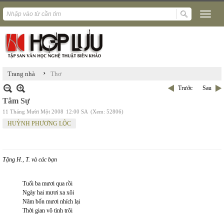
›
Trang nhà
Thơ
Trước
Sau
Tâm Sự
11 Tháng Mười Một 2008
12:00 SA
(Xem: 52806)
HUỲNH PHƯƠNG LỘC
Tặng H., T. và các bạn
Tuổi ba mươi qua rồi
Ngày hai mươi xa xôi
Năm bốn mươi nhích lại
Thời gian vô tình trôi