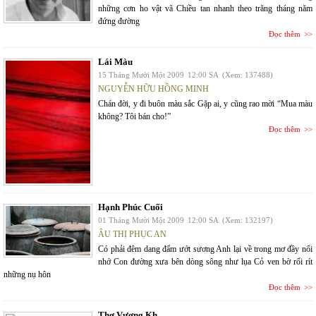
những cơn ho vật vã Chiều tan nhanh theo trăng tháng năm
đứng đường
Đọc thêm
Lái Màu
15 Tháng Mười Một 2009
12:00 SA
(Xem: 137488)
NGUYỄN HỮU HỒNG MINH
Chán đời, y đi buôn màu sắc Gặp ai, y cũng rao mời “Mua màu
không? Tôi bán cho!”
Đọc thêm
Hạnh Phúc Cuối
01 Tháng Mười Một 2009
12:00 SA
(Xem: 132197)
ÂU THỊ PHỤC AN
Có phải đêm dang đẩm ướt sương Anh lại về trong mơ đầy nổi
nhớ Con đường xưa bên dòng sông như lụa Cỏ ven bờ rối rít
những nụ hôn
Đọc thêm
Thơ Vương Kh.