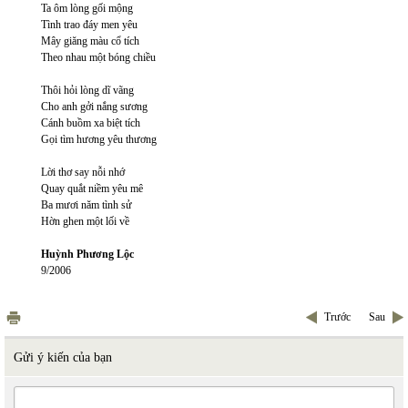
Ta ôm lòng gối mộng
Tình trao đáy men yêu
Mây giăng màu cổ tích
Theo nhau một bóng chiều
Thôi hỏi lòng dĩ vãng
Cho anh gởi nắng sương
Cánh buồm xa biệt tích
Gọi tìm hương yêu thương
Lời thơ say nỗi nhớ
Quay quắt niềm yêu mê
Ba mươi năm tình sử
Hờn ghen một lối về
Huỳnh Phương Lộc
9/2006
Trước
Sau
Gửi ý kiến của bạn