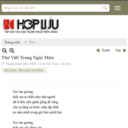
›
Trang nhà
Thơ
Trước
Sau
Thơ Viết Trong Ngày Mưa
07 Tháng Mười Một 2008
12:00 SA
(Xem: 55126)
HOÀNG THANH HƯƠNG
Soi vào gương
thấy mẹ ta chiều nhọ mặt người
tất tả liêu xiêu gánh gồng đê vắng
chợ xa làng xa bước chân tấp tểnh
tre oặn mình trong gió bão mười hai.
Soi vào gương
thấy chị cấy đồng sâu