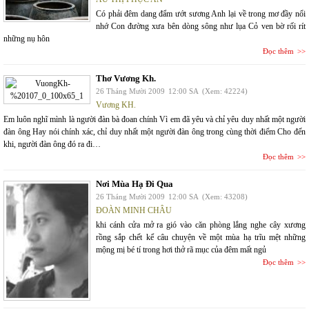
Có phải đêm dang đẩm ướt sương Anh lại về trong mơ đầy nổi
nhớ Con đường xưa bên dòng sông như lụa Cỏ ven bờ rối rít
những nụ hôn
Đọc thêm
Thơ Vương Kh.
26 Tháng Mười 2009
12:00 SA
(Xem: 42224)
Vương KH.
Em luôn nghĩ mình là người đàn bà đoan chính Vì em đã yêu và chỉ yêu duy nhất một người
đàn ông Hay nói chính xác, chỉ duy nhất một người đàn ông trong cùng thời điểm Cho đến
khi, người đàn ông đó ra đi…
Đọc thêm
Nơi Mùa Hạ Đi Qua
26 Tháng Mười 2009
12:00 SA
(Xem: 43208)
ĐOÀN MINH CHÂU
khi cánh cửa mở ra gió vào căn phòng lắng nghe cây xương
rồng sắp chết kể câu chuyện về một mùa hạ trĩu mệt những
mộng mị bé tí trong hơi thở rã mục của đêm mất ngủ
Đọc thêm