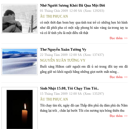
Nhớ Người Sương Khói Đã Qua Một Đời
01 Tháng Chín 2009
12:00 SA
(Xem: 129203)
ÂU THỊ PHỤC AN
có một thời đạn bom bay qua tình trai trẻ có những hẹn hò hình
như đã phôi pha có một xấp phong bì nào vàng úa trong tay ta
và có lẻ tình yêu là một điều rất thật
Đọc thêm
Thơ Nguyễn Xuân Tường Vy
22 Tháng Tám 2009
12:00 SA
(Xem: 137437)
NGUYỄN XUÂN TƯỜNG VY
Buổi sáng Hilton café nguội em đã ủ nó trong đôi tay em đã
gắng giữ nó khỏi nguội bằng những giọt nước mắt nóng...
Đọc thêm
Sinh Nhật 15.08, Tôi Chạy Tìm Tôi..
15 Tháng Tám 2009
12:00 SA
(Xem: 135297)
ÂU THỊ PHỤC AN
Tôi chạy tìm tôi, ngày đã cạn Thắp đèn phủ dụ đám phù du Năm
tháng lại trôi , chân lại bước Tôi còn nương tựa bóng thiên thu
Đọc thêm