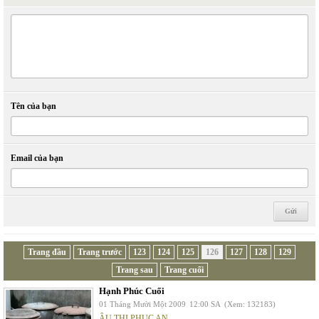
Tên của bạn
Email của bạn
Trang đầu
Trang trước
123
124
125
126
127
128
129
Trang sau
Trang cuối
Hạnh Phúc Cuối
01 Tháng Mười Một 2009
12:00 SA
(Xem: 132183)
ÂU THỊ PHỤC AN