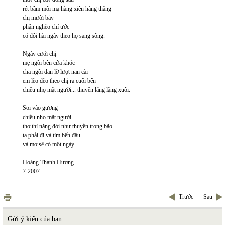
rét bầm môi mạ hàng xiên hàng thẳng
chị mười bảy
phận nghèo chỉ ước
có đôi hài ngày theo họ sang sông.
Ngày cưới chị
mẹ ngồi bên cửa khóc
cha ngồi đan lỡ lượt nan cài
em lẽo đẽo theo chị ra cuối bến
chiều nhọ mặt người... thuyền lẳng lặng xuôi.
Soi vào gương
chiều nhọ mặt người
thơ thì nặng đời như thuyền trong bão
ta phải đi và tìm bến đậu
và mơ sẽ có một ngày...
Hoàng Thanh Hương
7-2007
Trước
Sau
Gửi ý kiến của bạn