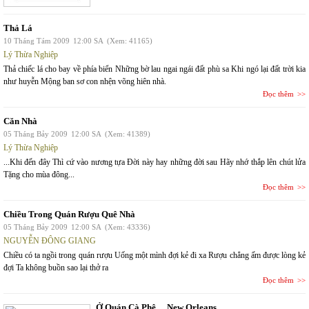
Thả Lá
10 Tháng Tám 2009
12:00 SA
(Xem: 41165)
Lý Thừa Nghiệp
Thả chiếc lá cho bay về phía biển Những bờ lau ngai ngái đất phù sa Khi ngó lại đất trời kia
như huyễn Mộng ban sơ con nhện võng hiên nhà.
Đọc thêm
Căn Nhà
05 Tháng Bảy 2009
12:00 SA
(Xem: 41389)
Lý Thừa Nghiệp
...Khi đến đây Thì cứ vào nương tựa Đời này hay những đời sau Hãy nhớ thắp lên chút lửa
Tặng cho mùa đông...
Đọc thêm
Chiều Trong Quán Rượu Quê Nhà
05 Tháng Bảy 2009
12:00 SA
(Xem: 43336)
NGUYỄN ĐÔNG GIANG
Chiều có ta ngồi trong quán rượu Uống một mình đợi kẻ đi xa Rượu chẳng ấm được lòng kẻ
đợi Ta không buồn sao lại thở ra
Đọc thêm
Ở Quán Cà Phê… New Orleans