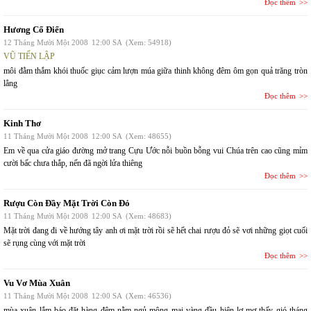
Đọc thêm
Hương Cổ Điển
12 Tháng Mười Một 2008
12:00 SA
(Xem: 54918)
VŨ TIẾN LẬP
môi đằm thắm khói thuốc giục cảm lượn múa giữa thinh không đêm ôm gọn quả trăng tròn
lẳng
Đọc thêm
Kinh Thơ
11 Tháng Mười Một 2008
12:00 SA
(Xem: 48655)
Em về qua cửa giáo đường mở trang Cựu Ước nỗi buồn bỗng vui Chúa trên cao cũng mỉm
cười bấc chưa thắp, nến đã ngời lửa thiêng
Đọc thêm
Rượu Còn Đầy Mặt Trời Còn Đỏ
11 Tháng Mười Một 2008
12:00 SA
(Xem: 48683)
Mặt trời đang đi về hướng tây anh ơi mặt trời rồi sẽ hết chai rượu đỏ sẽ vơi những giọt cuối
sẽ rụng cùng với mặt trời
Đọc thêm
Vu Vơ Mùa Xuân
11 Tháng Mười Một 2008
12:00 SA
(Xem: 46536)
mùa xuân lắm báo đặt hàng đêm nằm ngủ mộng mai vàng đầu hiên lơ mơ thấy gió tháng