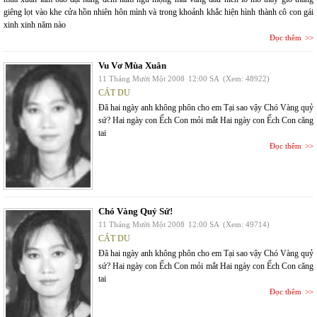
giêng lọt vào khe cửa hồn nhiên hôn mình và trong khoảnh khắc hiện hình thành cô con gái
xinh xinh năm nào
Đọc thêm
Vu Vơ Mùa Xuân
11 Tháng Mười Một 2008
12:00 SA
(Xem: 48922)
CÁT DU
Đã hai ngày anh không phôn cho em Tại sao vậy Chó Vàng quỷ
sứ? Hai ngày con Ếch Con mỏi mắt Hai ngày con Ếch Con căng
tai
Đọc thêm
Chó Vàng Quỷ Sứ!
11 Tháng Mười Một 2008
12:00 SA
(Xem: 49714)
CÁT DU
Đã hai ngày anh không phôn cho em Tại sao vậy Chó Vàng quỷ
sứ? Hai ngày con Ếch Con mỏi mắt Hai ngày con Ếch Con căng
tai
Đọc thêm