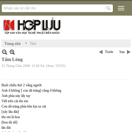
›
Trang nhà
Thơ
Trước
Sau
Tấm Lòng
25 Tháng Chín 2008
12:00 SA
(Xem: 55335)
Buổi chiều thứ 2 vắng người
Anh ở không [ con dã tràng] cũng ở không
Anh phía này lấy tay
Viết trên cát tên em
Con dã tràng phía bên kia xe cát
[xây lâu đài]
tên em là hoa
[hoa dù dẻ]
lâu đài