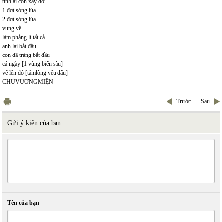
tình ái còn xây dở
1 đợt sóng lùa
2 đợt sóng lùa
vụng về
làm phẳng lì tất cả
anh lại bắt đầu
con dã tràng bắt đầu
cả ngày [1 vùng biển sâu]
vẽ lên đó [tấmlòng yêu dấu]
CHUVƯƠNGMIỆN
Trước
Sau
Gửi ý kiến của bạn
Tên của bạn