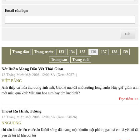
Email của bạn
Trang đầu
Trang trước
133
134
135
136
137
138
139
Trang sau
Trang cuối
Nét Buồn Mang Dấu Vết Thời Gian
12 Tháng Mười Một 2008
12:00 SA
(Xem: 50571)
VIỆT BẰNG
Anh thấy cả mùa thu trong ánh mắt, Giọt lệ nào đã nhỏ xuống long lanh? Hãy giữ giùm anh
một màu quá khứ Màu tím hoa sim hay tím lục bình?
Đọc thêm
Thoát Ra Hình, Tượng
12 Tháng Mười Một 2008
12:00 SA
(Xem: 54626)
NNGUONG
chỉ cần khoác lên chiếc áo là đời sống đã mang một khuôn mặt phỉnh, gạt mà em là yếu tố tất
yếu để tôi tự lừa dối tôi