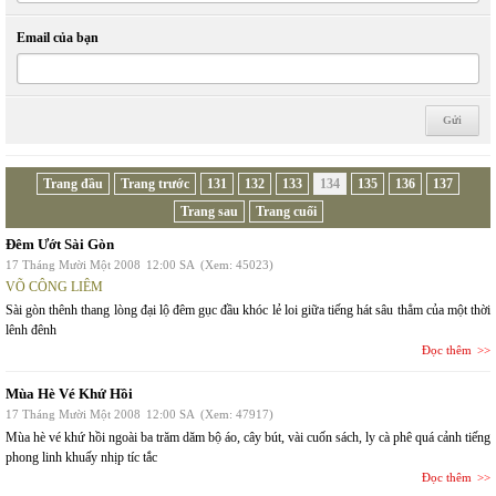
Email của bạn
Trang đầu
Trang trước
131
132
133
134
135
136
137
Trang sau
Trang cuối
Đêm Ướt Sài Gòn
17 Tháng Mười Một 2008
12:00 SA
(Xem: 45023)
VÕ CÔNG LIÊM
Sài gòn thênh thang lòng đại lộ đêm gục đầu khóc lẻ loi giữa tiếng hát sâu thẳm của một thời
lênh đênh
Đọc thêm
Mùa Hè Vé Khứ Hồi
17 Tháng Mười Một 2008
12:00 SA
(Xem: 47917)
Mùa hè vé khứ hồi ngoài ba trăm dăm bộ áo, cây bút, vài cuốn sách, ly cà phê quá cảnh tiếng
phong linh khuấy nhịp tíc tắc
Đọc thêm