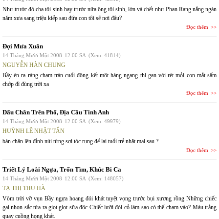
Như trước đó cha tôi sinh hay trước nữa ông tôi sinh, lớn và chết như Phan Rang nắng ngàn
năm xưa sang triệu kiếp sau đứa con tôi sẽ nơi đâu?
Đọc thêm
Đợi Mưa Xuân
14 Tháng Mười Một 2008
12:00 SA
(Xem: 41814)
NGUYỄN HÀN CHUNG
Bầy én ra ràng chạm trán cuối đông kết một hàng ngang thi gan với rét mỏi con mắt sấm
chớp đì đùng trời xa
Đọc thêm
Dấu Chân Trên Phố, Địa Cầu Tinh Anh
14 Tháng Mười Một 2008
12:00 SA
(Xem: 49979)
HUỲNH LÊ NHẬT TẤN
bàn chân lên đỉnh núi từng sợi tóc rụng để lại tuổi trẻ nhặt mai sau ?
Đọc thêm
Triết Lý Loài Ngựa, Trốn Tìm, Khúc Bi Ca
14 Tháng Mười Một 2008
12:00 SA
(Xem: 148057)
TẠ THỊ THU HÀ
Vòm trời vỡ vụn Bầy ngựa hoang đói khát tuyệt vọng trước bụi xương rồng Những chiếc
gai nhọn sắc tứa ra giọt giọt sữa độc Chiếc lưỡi đói cỏ làm sao có thể chạm vào? Màu trắng
quay cuồng họng khát.