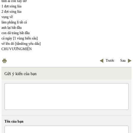
tình ái còn xây dở
1 đợt sóng lùa
2 đợt sóng lùa
vụng về
làm phẳng lì tất cả
anh lại bắt đầu
con dã tràng bắt đầu
cả ngày [1 vùng biển sâu]
vẽ lên đó [tấmlòng yêu dấu]
CHUVƯƠNGMIỆN
Trước
Sau
Gửi ý kiến của bạn
Tên của bạn