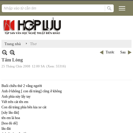
›
Trang nhà
Thơ
Trước
Sau
Tấm Lòng
25 Tháng Chín 2008
12:00 SA
(Xem: 55316)
Buổi chiều thứ 2 vắng người
Anh ở không [ con dã tràng] cũng ở không
Anh phía này lấy tay
Viết trên cát tên em
Con dã tràng phía bên kia xe cát
[xây lâu đài]
tên em là hoa
[hoa dù dẻ]
lâu đài