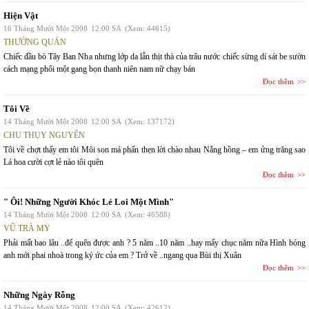
Hiện Vật
16 Tháng Mười Một 2008
12:00 SA
(Xem: 44615)
THƯỜNG QUÁN
Chiếc đầu bò Tây Ban Nha nhưng lớp da lẫn thịt thà của trâu nước chiếc sừng dí sát be sườn
cách mạng phổi một gang bọn thanh niên nam nữ chạy bán
Đọc thêm
Tôi Về
14 Tháng Mười Một 2008
12:00 SA
(Xem: 137172)
CHU THỤY NGUYÊN
Tôi về chợt thấy em tôi Môi son má phấn thẹn lời chào nhau Nắng hồng – em ửng trăng sao
Lá hoa cười cợt lẻ nào tôi quên
Đọc thêm
" Ôi! Những Người Khóc Lẻ Loi Một Mình"
14 Tháng Mười Một 2008
12:00 SA
(Xem: 46588)
VŨ TRÀ MY
Phải mất bao lâu ..để quên được anh ? 5 năm ..10 năm ..hay mấy chục năm nữa Hình bóng
anh mới phai nhoà trong ký ức của em ? Trở về ..ngang qua Bùi thị Xuân
Đọc thêm
Những Ngày Rỗng
14 Tháng Mười Một 2008
12:00 SA
(Xem: 42612)