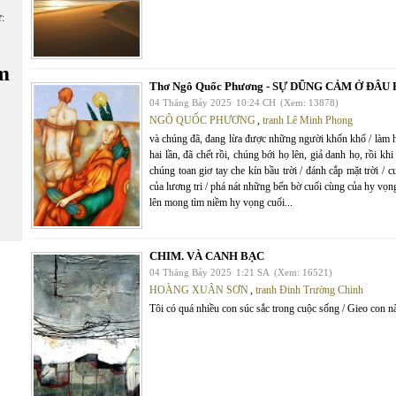
ữ:
m
Thơ Ngô Quốc Phương - SỰ DŨNG CẢM Ở ĐÂU 
04 Tháng Bảy 2025
10:24 CH
(Xem: 13878)
NGÔ QUỐC PHƯƠNG
,
tranh Lê Minh Phong
và chúng đã, đang lừa được những người khốn khổ / làm họ 
hai lần, đã chết rồi, chúng bới họ lên, giả danh họ, rồi k
chúng toan giơ tay che kín bầu trời / đánh cắp mặt trời /
của lương tri / phá nát những bến bờ cuối cùng của hy vọng
lên mong tìm niềm hy vọng cuối...
CHIM. VÀ CANH BẠC
04 Tháng Bảy 2025
1:21 SA
(Xem: 16521)
HOÀNG XUÂN SƠN
,
tranh Đinh Trường Chinh
Tôi có quá nhiều con súc sắc trong cuộc sống / Gieo con nào 