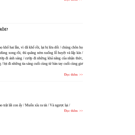
RỒI?
khổ hai lần, vì đã khổ rồi, lại bị lừa dối / chúng chôn họ
hi dùng xong rồi, thì quăng ném xuống lỗ huyệt và lấp kín /
 cướp đi ánh sáng / cướp đi những khả năng của nhận thức,
 / bịt đi những tia sáng cuối cùng từ bàn tay cuối cùng giơ
Đọc thêm
trật lất con ấy / Muốn xỉu ra tài / Và ngược lại /
Đọc thêm