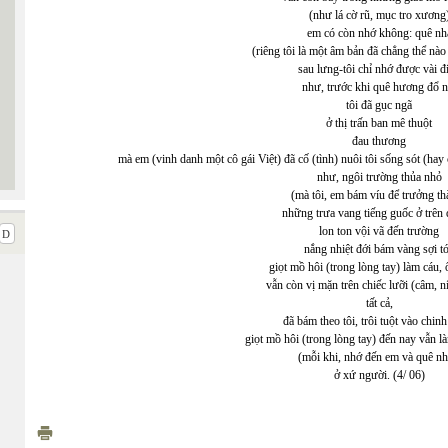
(như lá cờ rũ, mục tro xương
em có còn nhớ không: quê nh
(riêng tôi là một âm bản đã chẳng thể nà
sau lưng-tôi chỉ nhớ được vài đ
như, trước khi quê hương đổ n
tôi đã gục ngã
ở thị trấn ban mê thuột
đau thương
mà em (vinh danh một cô gái Việt) đã cố (tình) nuôi tôi sống sót (ha
như, ngôi trường thủa nhỏ
(mà tôi, em bám víu để trưởng th
những trưa vang tiếng guốc ở trên
lon ton vội vã đến trường
nắng nhiệt đới bám vàng sợi t
giọt mồ hôi (trong lòng tay) làm cáu, 
vẫn còn vị mặn trên chiếc lưỡi (câm, ní
tất cả,
đã bám theo tôi, trôi tuột vào chinh
giọt mồ hôi (trong lòng tay) đến nay vẫn là
(mỗi khi, nhớ đến em và quê nh
ở xứ người. (4/ 06)