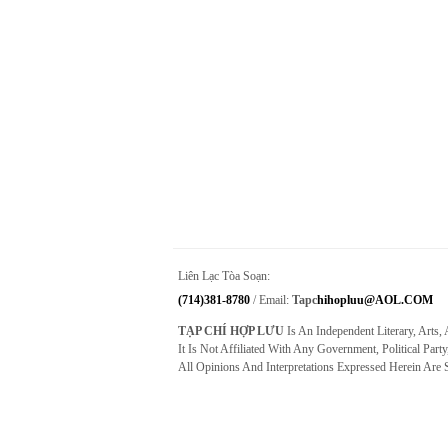
Liên Lạc Tòa Soạn:
(714)381-8780
/ Email:
Tapc
Hihopluu@AOL.COM
TẠP CHÍ HỢP LƯU
Is An Independent Literary, Arts,
It Is Not Affiliated With Any Government, Political Party
All Opinions And Interpretations Expressed Herein Are 