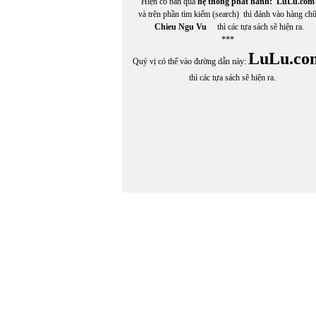
Hiện có bán qua
hệ thống phát hành:
LuLu.com
và trên phần tìm kiếm (search) thì đánh vào hàng ch
Chieu Ngu Vu
thì các tựa sách sẽ hiện ra.
***
LuLu.co
Quý vị có thể vào đường dẫn này:
thì các tựa sách sẽ hiện ra.