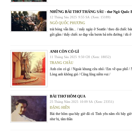
NHỮNG BÀI THƠ THÁNG SÁU - thơ Ngô Quốc 
12 Tháng Sáu 2025
9:55 SA
(Xem: 15189)
NGÔ QUỐC PHƯƠNG
trái bóng vẫn lăn... / mấy ngày ở Seattle / theo đà chiếc
gửi gắm / thấy chiếc xe đạp vẫn bươn bả trên đường / dù 
ANH CÒN CÓ GÌ
11 Tháng Sáu 2025
9:50 CH
(Xem: 18052)
TRANG CHÂU
Anh còn có gì / Ngoài khung cửa nhỏ / Em về qua phố / 
Lòng anh không gió / Cũng lộng niềm vui /
BÀI THƠ HÔM QUA
25 Tháng Năm 2025
10:09 SA
(Xem: 23351)
ĐẶNG HIỀN
Bài thơ hôm qua bây giờ đã cũ Tình yêu năm rồi bây gi
như bị, tâm thần