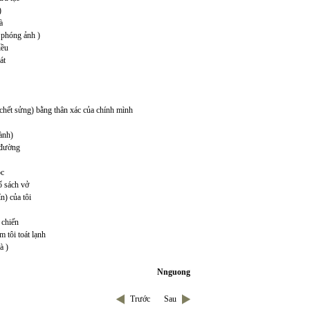
)
à
o phóng ảnh )
iều
át
y chết sửng) bằng thân xác của chính mình
ành)
 đường
óc
ố sách vở
n) của tôi
 chiến
m tôi toát lạnh
à )
Nnguong
Trước
Sau