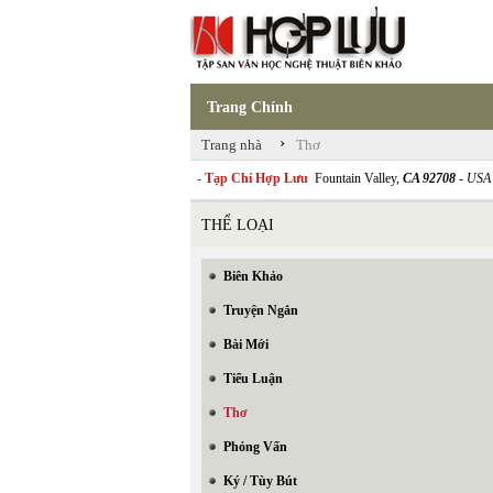
Trang Chính
›
Trang nhà
Thơ
- Tạp Chí Hợp Lưu
Fountain Valley,
CA 92708
- USA
THỂ LOẠI
Biên Khảo
Truyện Ngắn
Bài Mới
Tiểu Luận
Thơ
Phỏng Vấn
Ký / Tùy Bút