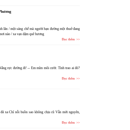
Phương
 bánh lăn / một sáng chế mà người bạn đường một thuở đang
ở nơi nào / xa vạn dặm quê hương
Đọc thêm
Nắng rực đường đi! -- Em mỉm môi cười: Tình trao ai đó?
Đọc thêm
ờ đã xa Chỉ nỗi buồn sao không chịu cũ Vẫn mới nguyên,
Đọc thêm