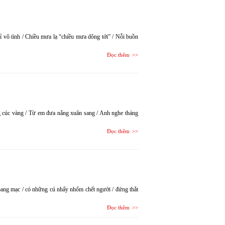
 vô tình / Chiều mưa lạ “chiều mưa dông tới” / Nỗi buồn
Đọc thêm
 cúc vàng / Từ em đưa nắng xuân sang / Anh nghe tháng
Đọc thêm
hoang mạc / có những cú nhẩy nhổm chết người / đứng thắt
Đọc thêm