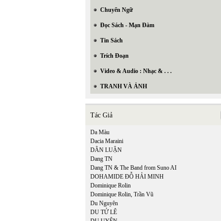
Chuyển Ngữ
Đọc Sách - Mạn Đàm
Tin Sách
Trích Đoạn
Video & Audio : Nhạc & . . .
TRANH VÀ ẢNH
Tác Giả
Da Màu
Dacia Maraini
DÂN LUẬN
Dang TN
Dang TN & The Band from Suno AI
DOHAMIDE ĐỖ HẢI MINH
Dominique Rolin
Dominique Rolin, Trần Vũ
Du Nguyên
DU TỬ LÊ
In Trang