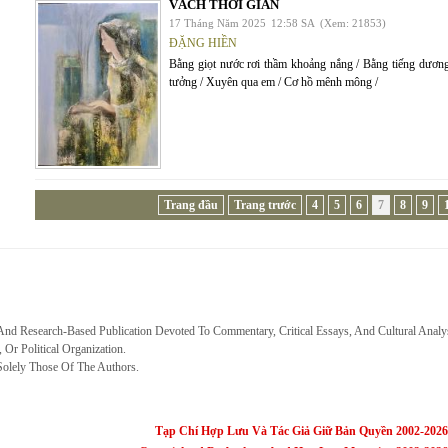
VÁCH THỜI GIAN
17 Tháng Năm 2025
12:58 SA
(Xem: 21853)
ĐẶNG HIỀN
Bằng giọt nước rơi thầm khoảng nắng / Bằng tiếng dươn
tưởng / Xuyên qua em / Cơ hồ mênh mông /
Trang đầu
Trang trước
4
5
6
7
8
9
 And Research-Based Publication Devoted To Commentary, Critical Essays, And Cultural Analy
, Or Political Organization.
Solely Those Of The Authors.
Tạp Chí Hợp Lưu Và Tác Giả Giữ Bản Quyền 2002-2026