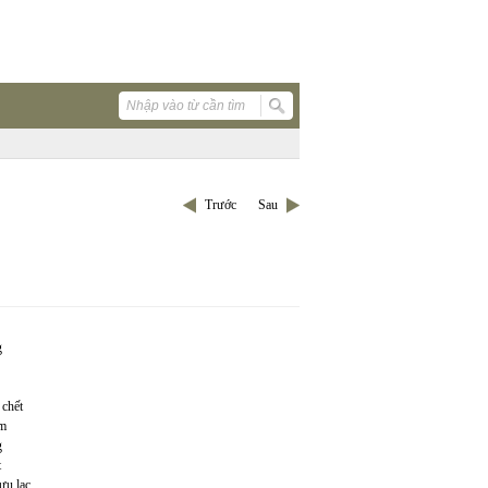
Trước
Sau
g
 chết
ăm
g
t
ưu lạc