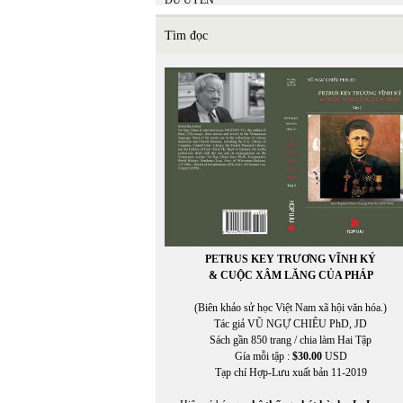
DU UYÊN
DƯƠNG NGHIỄM MẬU
DƯƠNG PHƯƠNG LINH
Tìm đọc
Duy Linh
Dzoãn Minh
PETRUS KEY TRƯƠNG VĨNH KÝ
& CUỘC XÂM LĂNG CỦA PHÁP
(Biên khảo sử học Việt Nam xã hội văn hóa.)
Tác giả VŨ NGỰ CHIÊU PhD, JD
Sách gần 850 trang / chia làm Hai Tập
Gía mỗi tập :
$30.00
USD
Tạp chí Hợp-Lưu xuất bản 11-2019