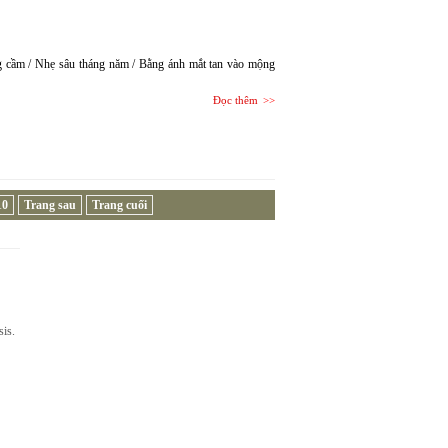
g cầm / Nhẹ sâu tháng năm / Bằng ánh mắt tan vào mộng
Đọc thêm
10
Trang sau
Trang cuối
sis.