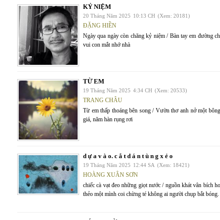
KỶ NIỆM
20 Tháng Năm 2025
10:13 CH
(Xem: 20181)
ĐẶNG HIỀN
Ngày qua ngày còn chăng kỷ niệm / Bàn tay em đường chỉ
vui con mắt nhớ nhà
TỪ EM
19 Tháng Năm 2025
4:34 CH
(Xem: 20533)
TRANG CHÂU
Từ em thấp thoáng bên song / Vườn thơ anh nở một bông
giá, năm hàn rụng rơi
d ự a v à o. c ắ t d á n t ù n g x ẻ o
19 Tháng Năm 2025
12:44 SA
(Xem: 18421)
HOÀNG XUÂN SƠN
chiếc cà vạt đeo những giọt nước / nguồn khát vân bích 
thẻo một mình coi chừng té không ai người chụp bắt bóng.