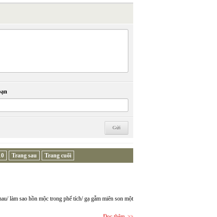
bạn
10
Trang sau
Trang cuối
nhau/ làm sao hồn mộc trong phế tích/ gạ gẫm miên son một
Đọc thêm