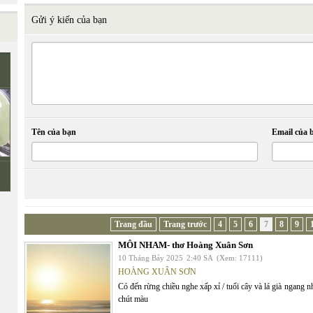
Gửi ý kiến của bạn
Tên của bạn
Email của 
Trang đầu
Trang trước
4
5
6
7
8
9
MÔI NHAM- thơ Hoàng Xuân Sơn
10 Tháng Bảy 2025
2:40 SA
(Xem: 17111)
HOÀNG XUÂN SƠN
Có đến rừng chiều nghe xấp xỉ / tuổi cây và lá già ngang 
chút màu