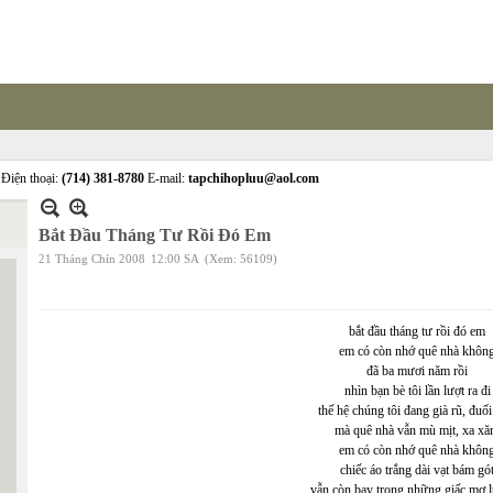
Điện thoại:
(714) 381-8780
E-mail:
tapchihopluu@aol.com
Bắt Đầu Tháng Tư Rồi Đó Em
21 Tháng Chín 2008
12:00 SA
(Xem: 56109)
bắt đầu tháng tư rồi đó em
em có còn nhớ quê nhà khôn
đã ba mươi năm rồi
nhìn bạn bè tôi lần lượt ra đi
thế hệ chúng tôi đang già rũ, đuối
mà quê nhà vẫn mù mịt, xa x
em có còn nhớ quê nhà khôn
chiếc áo trắng dài vạt bám gó
vẫn còn bay trong những giấc mơ l