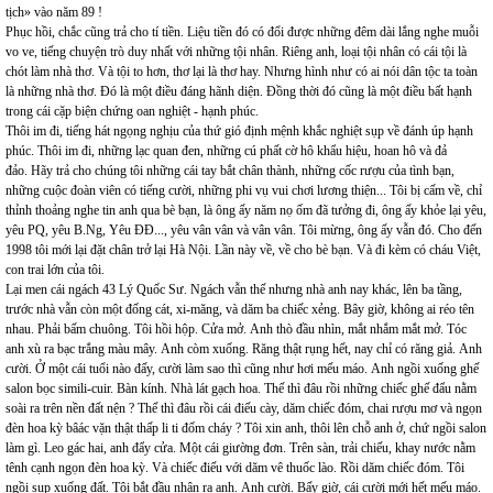
tịch» vào năm 89 !
Phục hồi, chắc cũng trả cho tí tiền. Liệu tiền đó có đổi được những đêm dài lắng nghe muỗi
vo ve, tiếng chuyện trò duy nhất với những tội nhân. Riêng anh, loại tội nhân có cái tội là
chót làm nhà thơ. Và tội to hơn, thơ lại là thơ hay. Nhưng hình như có ai nói dân tộc ta toàn
là những nhà thơ. Đó là một điều đáng hãnh diện. Đồng thời đó cũng là một điều bất hạnh
trong cái cặp biện chứng oan nghiệt - hạnh phúc.
Thôi im đi, tiếng hát ngọng nghịu của thứ gió định mệnh khắc nghiệt sụp về đánh úp hạnh
phúc. Thôi im đi, những lạc quan đen, những cú phất cờ hô khẩu hiệu, hoan hô và đả
đảo. Hãy trả cho chúng tôi những cái tay bắt chân thành, những cốc rượu của tình bạn,
những cuộc đoàn viên có tiếng cười, những phi vụ vui chơi lương thiện... Tôi bị cấm về, chỉ
thỉnh thoảng nghe tin anh qua bè bạn, là ông ấy năm nọ ốm đã tưởng đi, ông ấy khỏe lại yêu,
yêu PQ, yêu B.Ng, Yêu ĐĐ..., yêu vân vân và vân vân. Tôi mừng, ông ấy vẫn đó. Cho đến
1998 tôi mới lại đặt chân trở lại Hà Nội. Lần này về, về cho bè bạn. Và đi kèm có cháu Việt,
con trai lớn của tôi.
Lại men cái ngách 43 Lý Quốc Sư. Ngách vẫn thế nhưng nhà anh nay khác, lên ba tầng,
trước nhà vẫn còn một đống cát, xi-măng, và dăm ba chiếc xẻng. Bây giờ, không ai réo tên
nhau. Phải bấm chuông. Tôi hồi hộp. Cửa mở. Anh thò đầu nhìn, mắt nhắm mắt mở. Tóc
anh xù ra bạc trắng màu mây. Anh còm xuống. Răng thật rụng hết, nay chỉ có răng giả. Anh
cười. Ở một cái tuổi nào đấy, cười làm sao thì cũng như hơi mếu máo. Anh ngồi xuống ghế
salon bọc simili-cuir. Bàn kính. Nhà lát gạch hoa. Thế thì đâu rồi những chiếc ghế đẩu nằm
soài ra trên nền đất nện ? Thế thì đâu rồi cái điếu cày, dăm chiếc đóm, chai rượu mơ và ngọn
đèn hoa kỳ bâác vặn thật thấp li ti đốm cháy ? Tôi xin anh, thôi lên chỗ anh ở, chứ ngồi salon
làm gì. Leo gác hai, anh đẩy cửa. Một cái giường đơn. Trên sàn, trải chiếu, khay nước nằm
tênh cạnh ngọn đèn hoa kỳ. Và chiếc điếu với dăm vê thuốc lào. Rồi dăm chiếc đóm. Tôi
ngồi sụp xuống đất. Tôi bắt đầu nhận ra anh. Anh cười. Bấy giờ, cái cười mới hết mếu máo.