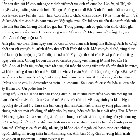
Lần sau đến, tôi kể cho anh nghe ý định viết một vở kịch về quan họ. Lần ấy, có TK, rất
duyên và cực xông xáo vui chơi. TK hẹn sẽ cùng nhau đi Bắc Ninh làm một chầu quan họ,
dọa là «các em» bên đó «tình» lắm. Còn phần tổ chức «hành quân», TK la «...cứ để tôi». Về,
tôi hẹn đến đưa anh đi ăn cơm trưa với Việt ngày mai. Khi bố con tôi đến thì người nhà anh
bảo anh ốm lắm. Chúng tôi lại leo gác hai. Trong phòng, anh co quắp trên chiếc chiếu giải
trên sàn, mình đắp chăn. Tôi cúi xuống nhìn. Mắt anh nửa khép nửa mở, trắng đục, vô
hồn. Anh không nhận ra tôi.
Anh phải vào viện. Năm ngày sau, bố con tôi đến thăm anh trong nhà thương. Anh bị xưng
phổi sau cái chuyến đi «trình diễn» thơ ở Thái Bình thì phải. Mỗi chuyến đi thế, cũng được
thù lao một hai triệu, nghĩa là một, hai trăm đô Mỹ. Lộc thơ chỉ có thế, và phải chờ những
ngày cuối năm. Chúng tôi đến thì đã có dăm ba phóng viên những tờ nhật báo của Hà
Nội. Anh lại khều tôi, miệng cười rất tươi, chỉ một chị phóng viên ước độ trên dưới ba mươi,
và hỏi «...trông được chứ nhỉ !». Rồi anh víu vai cháu Việt, nói bằng tiếng Pháp, «Bác về là
sẽ hỏi cô ta làm vợ». Ngớ ra, Việt không hiểu nhìn tôi dò hỏi. Anh tiếp tục, rất chân thành,
«Mais oui, je vais lui demander sa main... c ’est sur». Sau, con tôi cứ cười, bảo «...quả bác
ấy là nhà thơ. Un poète-fou !»
Đúng đấy Việt ạ. Có nhà thơ nào không điên ? Tôi lại nhớ lời ra tiếng vào của một người
bạn, bàn «Ông ấy nỡm lắm. Già thế mà lên tivi cứ nói tình yêu này, tình yêu kia... Nghe
ngượng đỏ cả mặt !». Thưa anh bạn đứng đắn, anh Cầm thế, vì anh ấy sống phút nào là
chong mắt tìm một cốt đồng để nhập vào, hy vọng thêm một lần ân ái với nàng Thơ. Nỡm ư
? Nhưng ngẫm kỹ mà xem, cứ giả thử như chúng ta có tất cả nhưng không còn yêu thương
được nữa, giả thử như trái đất này đánh rơi vào cái rọ đen - black hole - tất cả tình yêu và
đam mê. Chúng ta có tất cả đấy, nhưng lại không còn gì ngoài cái hành trình của những
người không tim trong thiên hà mênh mang kia. Anh bạn đứng đắn ơi, trong hành trình
đó anh cứ đi một mình. Chúng tôi xin ở lại.