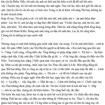
bát của bà Điểm. Đấy, chỉ một câu anh nó thôi mà khi hiểu ra tôi đã đổ mồ hôi như
vậy. Chuyện này, tôi chỉ mới nói thoáng cho anh nghe. Nay nói lại, một cách gửi lời cảm tạ
anh. Quả là vốn từ của tôi nay có hơn xưa. Song có ân ái được với nàng Thơ hay không lại
là một chuyện khác.
Hợp rồi tan. Tôi lại phải ra đi. Cứ mỗi lần như thế, anh nhắn nhe «...lại anh thêm dăm
phút». Lúc tôi về, anh lại đạp xe đạp theo đến khách sạn. Và khi chia tay, anh ôm tôi, anh
hôn, anh khóc. Tôi nhìn theo anh trong bóng đêm. Mái tóc anh trắng bồng bềnh lồng lộng
gió ven hồ Hoàn Kiếm. Bóng anh mãi cũng xa dần rồi mất tăm. Lúc ấy tôi cũng khóc.
Chúng tôi là những kẻ mau nước mắt.
7
Nhưng cũng có một thời những giọt nước mắt chảy vào trong. Và rồi một thời khóc - cười là
một. Hè năm 1990, bước vào Nội Bài thì người ta đã hờm sẵn. «Xin mời ông qua bên này
!». Vâng. Cuối cùng, «Ông hiểu cho. Ông không có phép nhập cảnh !». Tôi hỏi «... thị thực
nhập cảnh đây. Giấy mời đây. Chắc là lầm lẫn gì đó...». «Vậy ông đợi, chúng tôi điện vào Hà
Nội». Trưa hừng hực nắng. Chiếc quạt máy vừa quay vù vù, vừa lắc đầu qua lắc đầu
lại. Nhìn ra sân phi trường, chiếc máy bay Air-Thai vẫn nằm lì ở đó. Một tiếng đồng hồ
qua. Rồi hai tiếng. Hai vị công an cấp tá lại ra. Các vị bắt chiếc cái quạt máy lắc đầu «... Lệnh
trên không cho phép. Ông thông cảm...». Tôi nói «...cứ để tôi ở khách sạn của phi
trường. Hôm nay là ngày nghỉ. Đợi đến thứ hai, ngày làm việc, tôi xin điện vào hỏi
kỹ...». Lại tiếp «... vậy, ông đợi...». Một lát sau «... Lệnh trên không cho !». Chiếc máy bay
Air-Thai không được phép cất cánh vẫn đó. Tôi hỏi «Lệnh trên là trên thế nào ?». Đáp
«...trên là cao lắm, chúng tôi chỉ thừa hành». Tôi cũng biết vậy, lắc đầu.
Tôi bước lên máy bay, được hai vị cấp tá xách hộ va-li đi hai bên. Cô chiêu đãi viên hàng
không Thái hai tay chắp, cúi đầu reo như thông lệ «Welcome to Air -Thai !», rồi đưa lên
ghim một bông lan vào áo tôi. Cô kịp nhìn ra bông lan cô gài cho tôi khi tôi sáng nay rời