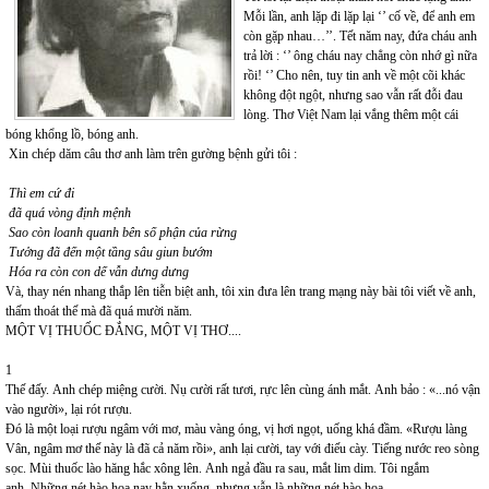
Mỗi lần, anh lặp đi lặp lại ‘’ cố về, để anh em
còn gặp nhau…’’. Tết năm nay, đứa cháu anh
trả lời : ‘’ ông cháu nay chẳng còn nhớ gì nữa
rồi! ‘’ Cho nên, tuy tin anh về một cõi khác
không đột ngột, nhưng sao vẫn rất đỗi đau
lòng. Thơ Việt Nam lại vắng thêm một cái
bóng khổng lồ, bóng anh.
Xin chép dăm câu thơ anh làm trên gường bệnh gửi tôi :
Thì em cứ đi
đã quá vòng định mệnh
Sao còn loanh quanh bên số phận của rừng
Tưởng đã đến một tầng sâu giun bướm
Hóa ra còn con dế vẫn dưng dưng
Và, thay nén nhang thắp lên tiễn biệt anh, tôi xin đưa lên trang mạng này bài tôi viết về anh,
thấm thoát thế mà đã quá mười năm.
MỘT VỊ THUỐC ĐẮNG, MỘT VỊ THƠ....
1
Thế đấy. Anh chép miệng cười. Nụ cười rất tươi, rực lên cùng ánh mắt. Anh bảo : «...nó vận
vào người», lại rót rượu.
Đó là một loại rượu ngâm với mơ, màu vàng óng, vị hơi ngọt, uống khá đầm. «Rượu làng
Vân, ngâm mơ thế này là đã cả năm rồi», anh lại cười, tay với điếu cày. Tiếng nước reo sòng
sọc. Mùi thuốc lào hăng hắc xông lên. Anh ngả đầu ra sau, mắt lim dim. Tôi ngắm
anh. Những nét hào hoa nay hằn xuống, nhưng vẫn là những nét hào hoa.