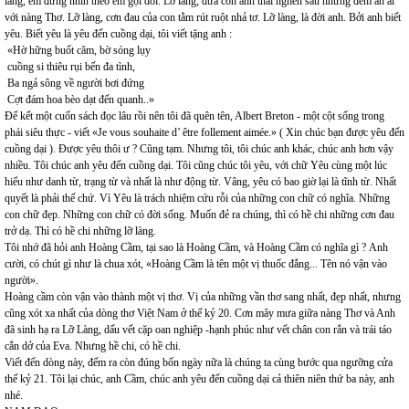
làng, em đứng nhìn theo em gọi đôi. Lỡ làng, đứa con anh thai nghén sau những đêm ân ái
với nàng Thơ. Lỡ làng, cơn đau của con tằm rút ruột nhả tơ. Lỡ làng, là đời anh. Bởi anh biết
yêu. Biết yêu là yêu đến cuồng dại, tôi viết tặng anh :
«Hờ hững buốt căm, bờ sóng lụy
cuồng si thiêu rụi bến đa tình,
Ba ngả sông về người bơi đứng
Cợt đám hoa bèo dạt đến quanh..»
Để kết một cuốn sách đọc lâu rồi nên tôi đã quên tên, Albert Breton - một cột sống trong
phái siêu thực - viết «Je vous souhaite d’ être follement aimée.» ( Xin chúc bạn được yêu đến
cuồng dại ). Được yêu thôi ư ? Cũng tạm. Nhưng tôi, tôi chúc anh khác, chúc anh hơn vậy
nhiều. Tôi chúc anh yêu đến cuồng dại. Tôi cũng chúc tôi yêu, với chữ Yêu cùng một lúc
hiểu như danh từ, trạng từ và nhất là như động từ. Vâng, yêu có bao giờ lại là tĩnh từ. Nhất
quyết là phải thế chứ. Vì Yêu là trách nhiệm cứu rỗi của những con chữ có nghĩa. Những
con chữ đẹp. Những con chữ có đời sống. Muốn đẻ ra chúng, thì có hề chi những cơn đau
trở dạ. Thì có hề chi những lỡ làng.
Tôi nhớ đã hỏi anh Hoàng Cầm, tại sao là Hoàng Cầm, và Hoàng Cầm có nghĩa gì ? Anh
cười, có chút gì như là chua xót, «Hoàng Cầm là tên một vị thuốc đắng... Tên nó vận vào
người».
Hoàng cầm còn vận vào thành một vị thơ. Vị của những vần thơ sang nhất, đẹp nhất, nhưng
cũng xót xa nhất của dòng thơ Việt Nam ở thế kỷ 20. Cơn mây mưa giữa nàng Thơ và Anh
đã sinh hạ ra Lỡ Làng, dấu vết cặp oan nghiệp -hạnh phúc như vết chân con rắn và trái táo
cắn dở của Eva. Nhưng hề chi, có hề chi.
Viết đến dòng này, đếm ra còn đúng bốn ngày nữa là chúng ta cùng bước qua ngưỡng cửa
thế kỷ 21. Tôi lại chúc, anh Cầm, chúc anh yêu đến cuồng dại cả thiên niên thứ ba này, anh
nhé.