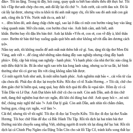
đâu». Tôi im lặng. Trong tù đầy, hỏi cung, quay quắt ra biết bao nhiêu thêu dệt thực hư. Tôi
hỏi «Tập thơ anh chép cho em, anh đã lấy lại rồi chứ ?». Anh cười, cái cười đau xót. Đó là
cái lấy lại được, nhưng vừa ra khỏi tù thì anh mất ngay chị, rồi liền sau đó anh mất con gái
anh, cũng tên là Yến. Nước mắt ứa ra, anh kể :
«... đêm hôm đó, anh đang chập chờn ngủ, sao lại ở đâu có một con bướm vàng bay vào lảng
vảng quanh màn. Mở cửa màn, con bướm chui vào. Anh linh cảm, anh biết, anh
khấn. Bướm bay rồi đậu lên bàn thờ. Anh lại khấn «Yến ơi, con ơi, con về đấy à, khổ thân
con». Bướm từ bàn thờ bay xuống quấn quít bên anh như không nỡ rời dẫu âm dương cách
trở».
Nắm tay anh, tôi không muốn để anh mất mát thêm bất cứ gì. Sau, tặng tôi tập thơ Men Đá
Vàng, anh viết «...để cùng nhớ những năm tháng đầy oan nghiệp nhưng cũng đầy hạnh
phúc». Đấy, cặp bài trùng oan nghiệp - hạnh phúc. Và hạnh phúc của nhà thơ lúc nào cũng là
một điều thật bí ẩn. Bí ẩn như ngôi sao trên kia long lanh sáng, nhưng xa lơ xa lắc, kẻ bình
thường như tôi có giơ tay lên với cũng không nắm bắt được.
Có một người Anh như anh, là một niềm hạnh phúc. Anh nghiêm mặt bảo «...cái vốn từ của
cậu chưa đủ. Phải đọc đi đọc lại truyện Kiều. Rồi đọc cô tổ Xuân Hương...» Tôi cãi, chữ cho
đơn giản chứ bí hiểm quá, sang quá, hay điển tích quá thì đều là «quá tải». Hôm ấy có cả
Trần Dần và Lê Đạt. Anh Đạt khéo kết chữ cũ cho ra mới. Còn anh Dần, anh đi tìm chữ
mới, đang thử nghiệm loại thơ cực ngắn, đôi khi chỉ đúng hai chữ. Anh quay hỏi «...nó nói
thế, chúng mày nghĩ thế nào ?» Anh Đạt lý giải. Còn anh Dần, anh nhìn tôi chằm chằm,
buông gọn, cũng cực ngắn, «cứ làm !».
Cãi thế, nhưng tôi về tôi nghĩ. Tôi đọc đi đọc lại Truyện Kiều. Tôi đọc đi đọc lại thơ Xuân
Hương. Tôi học chữ Hán để đọc cả Bắc Hành Thi Tập. Rồi tôi dịch lại hai trăm bài thơ
Đường mà khi chuyển sang tiếng Việt, những người đi trước tôi lại dùng thể lục bát. Rồi tôi
dịch lại cả Chinh Phụ Ngâm của Đặng Trần Côn cho sát lối Tập Cổ, tránh kiểu song thất lục