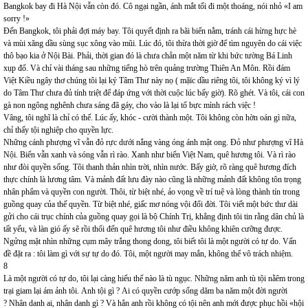
Bangkok bay đi Hà Nội vẫn còn đó. Cô ngại ngần, ánh mắt tối đi một thoáng, nói nhỏ «I am
sorry !»
Đến Bangkok, tôi phải đợi máy bay. Tôi quyết định ra bãi biển nằm, tránh cái hừng hực hè
và mùi xăng dầu sùng sục xông vào mũi. Lúc đó, tôi thừa thời giờ để tìm nguyên do cái việc
thô bạo kia ở Nội Bài. Phải, thời gian đó là chưa chẵn một năm từ khi bức tường Bá Linh
xụp đổ. Và chỉ vài tháng sau những tiếng hò trên quảng trường Thiên An Môn. Rồi đám
Việt Kiều ngây thơ chúng tôi lại ký Tâm Thư này nọ ( mặïc dầu riêng tôi, tôi không ký vì lý
do Tâm Thư chưa đủ tính triệt để đáp ứng với thời cuộc lúc bấy giờ). Rõ ghét. Và tôi, cái con
gà non ngông nghênh chưa sáng đã gáy, cho vào là lại tổ bực mình rách việc !
Vâng, tôi nghĩ là chỉ có thế. Lúc ấy, khóc - cười thành một. Tôi không còn hờn oán gì nữa,
chỉ thấy tội nghiệp cho quyền lực.
Những cánh phượng vĩ vẫn đỏ rực dưới nắng vàng óng ánh mật ong. Đỏ như phượng vĩ Hà
Nội. Biển vẫn xanh và sóng vẫn rì rào. Xanh như biển Việt Nam, quê hương tôi. Và rì rào
như đòi quyền sống. Tôi thanh thản nhìn trời, nhìn nước. Bấy giờ, rõ ràng quê hương đích
thực chính là lương tâm. Và mảnh đất lưu đày nào cũng là những mảnh đất không tôn trọng
nhân phẩm và quyền con người. Thôi, từ biệt nhé, ảo vọng về trí tuệ và lòng thành tín trong
guồng quay của thế quyền. Từ biệt nhé, giấc mơ nóng vội đổi đời. Tôi viết một bức thư dài
gửi cho cái trục chính của guồng quay gọi là bộ Chính Trị, khẳng định tôi tin rằng dân chủ là
tất yếu, và làn gió ấy sẽ rồi thổi đến quê hương tôi như điều không khiên cưỡng được.
Ngửng mặt nhìn những cụm mây trắng thong dong, tôi biết tôi là một người có tự do. Vấn
đề đặt ra : tôi làm gì với sự tự do đó. Tôi, một người may mắn, không thể vô trách nhiệm.
8
Là một người có tự do, tôi lại càng hiểu thế nào là tù ngục. Những năm anh tù tội nằêm trong
trại giam lại ám ảnh tôi. Anh tội gì ? Ai có quyền cướp sống dăm ba năm một đời người
? Nhân danh ai, nhân danh gì ? Và hẳn anh rồi không có tội nên anh mới được phục hồi «hội