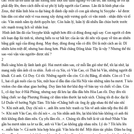
cao. Hòn đá tới đỉnh lại lăn xuống như một thứ định nghiệp vô căn do, lăn xuống để rồi lại
phải đẩy lên, theo cách diễn tả sự phi lý kiếp người của Camus. Lăn đá là hình phạt của
Zeus, thứ thần linh hóa ra đại bàng đi đánh cắp một cô con gái nhưng bị Sisyphe - kẻ được
bàn dân coi như một vì vua mong xây dựng một vương quốc có văn minh - nhận diện và tố
cáo. Văn minh nằm ép dưới quyền lực. Còn luân lý, luân lý đã nhiều lần chùn bước trước
sức mạnh trong lịch sử nhân loại.
Hình ảnh lăn đá của Sisyphe khắc nghiệt hơn đôi cá đòng đong ngủ say. Con người cô đơn
nổi loạn đạp lùi tinh tú, nhưng hiểu ra sự bất lực của ảo tác đó nên vội quay về tìm an nhiên
bằng giấc ngủ của đòng đong. May thay, đòng đong vẫn có đôi. Đó là một cách an ủi. Dĩ
nhiên kém triệt để, nhưng bao dung hơn. Phải chăng Đông khác Tây là vậy ? Nhưng thế thì
sao «nó vận vào người» được nhỉ ?
2
Buổi sáng hôm ấy lành lạnh gió. Hai mươi năm sau, cứ mỗi lần gió như thế, tôi lại nhớ, lại
mang mấy tấm ảnh cũ ra nhìn. Ảnh có cụ Sìn, có Văn Cao, có Thái bá Vân, những người đã
khuất. Có anh. Có Duy. Có tôi. Những người vẫn còn. Có chị Băng, dĩ nhiên. Còn có T và
L, hai cô gái nuôi của cụ Sìn, một họa sĩ đầu đàn của Hà Nội vào những năm ba mươi. T kéo
violon cho dàn nhạc giao hưởng. Duy làm bài thơ khá đẹp về bàn tay và chiếc vĩ cầm. Còn
L, cô dạy học ở Hải Phòng, nhưng nay đã lưu lạc đâu đâu bên Hòa Lan rồi. Duy đèo tôi
bằng chiếc xe đạp Phượng Hoàng cứ dăm trăm thước lại tuột xích. Chúng tôi đi dọc đại lộ
Lê Duẩn về hướng Nghi Tàm. Tôi bảo «Chẳng biết các ông ấy gặp nhau thì thế nào nhỉ
?». Khi mời anh, Duy chỉ nói «...anh lên xem bức tranh cụ Sìn vẽ anh năm tiếp thu thủ đô
!». Khi mời Văn Cao, tôi chỉ nói «...cụ Sìn nhắn anh lên, lại khà khà bảo không có anh thì
thôi không đình đám nữa. Cụ yếu lắm rồi...». Chúng tôi đều biết là từ cái thuở Nhân Văn
gần ba mươi năm xa lơ xa lắc, anh và Văn Cao không gặp nhau nữa. Lý do ? Tôi kêu lên
«...miễn bàn !». Cả nước hòa hợp hòa giải. Văn hóa thì thế. Một dúm tác phẩm. Dăm ba ông