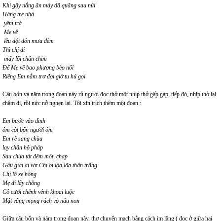
Khi gậy nắng ăn mày đã quăng sau núi
Hàng tre nhà
yếm trả
Mẹ về
lều dột đón mưa đêm
Thì chị đi
mấy lối chân chim
Để Mẹ về bao phương bèo nổi
Riêng Em nằm trơ đợi giờ tu hú gọi
Câu bốn và năm trong đoạn này rủ người đọc thở một nhịp thở gấp gáp, tiếp đó, nhịp thở lại
chậm đi, rồi nức nở nghẹn lại. Tôi xin trích thêm một đoạn :
Em bước vào đình
ôm cột bốn người ôm
Em rẽ sang chùa
lay chân hộ pháp
Sau chùa tát đêm một, chạp
Gầu giai ai vớt Chị ơi lòa lõa thân trăng
Chị lỡ xe hồng
Mẹ đi lấy chồng
Cỗ cưới chênh vênh khoai luộc
Mật vàng mọng rách vỏ nâu non
Giữa câu bốn và năm trong đoạn này, thơ chuyển mạch bằng cách im lặng ( đọc ở giữa hai