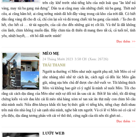
trên cây khế trước nhà tiếng kêu của một loài quạ “ăn khế trả
vàng, may túi ba gang mà đựng”. Dân ta ai cũng may sẵn những chiếc túi ba gang. Thời mở
cửa, ai cũng hăm hở, ai cũng tưởng mình đã hốt đầy vàng trong cái kho của trời đất. Có biết
đâu rằng vàng đã cho đi cả, chỉ còn lại sỏi và đá trong chiếc túi ba gang của mình. / Ta cho đi
hết, cho hết cả … từ tài nguyên, của cải cho đến những giá trị cốt lõi. Và thế là đất không
còn lành, chim không muốn đậu. Bầy chim túa đi thiên di mang theo tất cả, cả tuổi trẻ, tình
yêu, nhiệt huyết,… rời bỏ đất nước mình!
Đọc thêm
MÈO MẸ
24 Tháng Mười 2023
3:58 CH
(Xem: 26726)
THÁI THANH
Người ta thường ví Mèo như một người phụ nữ, bởi Mèo có vẻ
nhẹ nhàng nhỏ nhẻ từ cách ăn, cách ngủ cả đến lúc Mèo gần
gũi, nũng nịu bên chủ để được che chở vuốt ve. Tôi không thích
Mèo và không bao giờ có ý nghĩ là mình sẽ nuôi Mèo. Tôi cho
rằng cái cách dịu dàng của Mèo như một sự dối trá ẩn sau cái ác. Bởi lẽ lúc nhỏ, tôi đã từng
chứng kiến và xót đau khi cái lũ mèo nhà hàng xóm xé tan xác ăn thịt mấy con chim bồ câu
nhà mình nuôi. Nửa đêm khuya khắc tôi hay bị thức giấc vì tiếng kêu, tiếng chạy đuổi nhau
trên mái tôn nhà ông Lý sát cạnh nhà mình, nghe bắt rợn người. Và có lẽ vì Mèo nó có cái vẻ
yểu điệu, dịu dàng tương phản với cái vẻ thô thô, cứng ngắt của tôi nên tôi ghét nó...
Đọc thêm
LƯỚT WEB