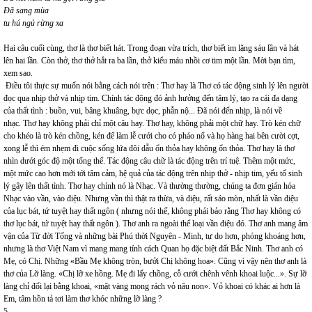
Đã sang mùa
tu hú ngủ rừng xa
Hai câu cuối cùng, thơ là thơ biết hát. Trong đoạn vừa trích, thơ biết im lặng sáu lần và hát
lên hai lần. Còn thở, thơ thở hắt ra ba lần, thở kiểu máu nhồi cơ tim một lần. Mời bạn tìm,
xem sao.
Điều tôi thực sự muốn nói bằng cách nói trên : Thơ hay là Thơ có tác động sinh lý lên người
đọc qua nhịp thở và nhịp tim. Chính tác động đó ảnh hưởng đến tâm lý, tạo ra cái đa dạng
của thất tình : buồn, vui, bâng khuâng, bực dọc, phẫn nộ... Đã nói đến nhịp, là nói về
nhạc. Thơ hay không phải chỉ một câu hay. Thơ hay, không phải một chữ hay. Trò kén chữ
cho khéo là trò kén chồng, kén để làm lễ cưới cho có pháo nổ và họ hàng hai bên cười cợt,
xong lễ thì ém nhẹm đi cuộc sống lứa đôi dẫu ổn thỏa hay không ổn thỏa. Thơ hay là thơ
nhìn dưới góc độ một tổng thể. Tác động câu chữ là tác động trên trí tuệ. Thêm một mức,
một mức cao hơn mới tới tâm cảm, hệ quả của tác động trên nhịp thở - nhịp tim, yếu tố sinh
lý gây lên thất tình. Thơ hay chính nó là Nhạc. Và thường thường, chúng ta đơn giản hóa
Nhạc vào vần, vào điệu. Nhưng vần thì thật ra thừa, và điệu, rất sáo mòn, nhất là vần điệu
của lục bát, tứ tuyệt hay thất ngôn ( nhưng nói thế, không phải bảo rằng Thơ hay không có
thơ lục bát, tứ tuyệt hay thất ngôn ). Thơ anh ra ngoài thể loại vần điệu đó. Thơ anh mang âm
vận của Từ đời Tống và những bài Phú thời Nguyên - Minh, tự do hơn, phóng khoáng hơn,
nhưng là thơ Việt Nam vì mang mang tính cách Quan họ đặc biệt đất Bắc Ninh. Thơ anh có
Mẹ, có Chị. Những «Bầu Mẹ không tròn, bưởi Chị không hoa». Cũng vì vậy nên thơ anh là
thơ của Lỡ làng. «Chị lỡ xe hồng. Mẹ đi lấy chồng, cỗ cưới chênh vênh khoai luộc...». Sự lỡ
làng chỉ đổi lại bằng khoai, «mật vàng mọng rách vỏ nâu non». Vỏ khoai có khác ai hơn là
Em, tâm hồn tả tơi làm thơ khóc những lỡ làng ?
5