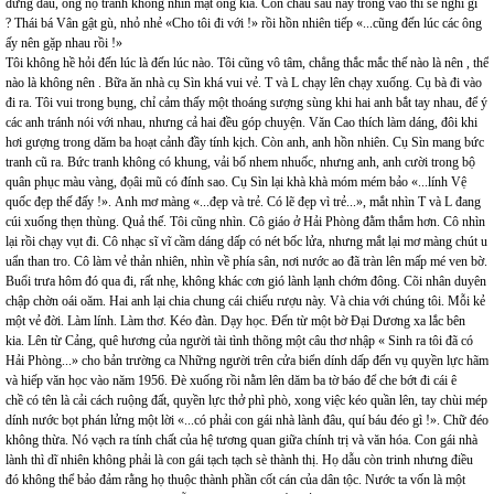
đứng đầu, ông nọ tránh không nhìn mặt ông kia. Con cháu sau này trông vào thì sẽ nghĩ gì
? Thái bá Vân gật gù, nhỏ nhẻ «Cho tôi đi với !» rồi hồn nhiên tiếp «...cũng đến lúc các ông
ấy nên gặp nhau rồi !»
Tôi không hề hỏi đến lúc là đến lúc nào. Tôi cũng vô tâm, chẳng thắc mắc thế nào là nên , thế
nào là không nên . Bữa ăn nhà cụ Sìn khá vui vẻ. T và L chạy lên chạy xuống. Cụ bà đi vào
đi ra. Tôi vui trong bụng, chỉ cảm thấy một thoáng sượng sùng khi hai anh bắt tay nhau, để ý
các anh tránh nói với nhau, nhưng cả hai đều góp chuyện. Văn Cao thích làm dáng, đôi khi
hơi gượng trong dăm ba hoạt cảnh đầy tính kịch. Còn anh, anh hồn nhiên. Cụ Sìn mang bức
tranh cũ ra. Bức tranh không có khung, vải bố nhem nhuốc, nhưng anh, anh cười trong bộ
quân phục màu vàng, đọâi mũ có đính sao. Cụ Sìn lại khà khà móm mém bảo «...lính Vệ
quốc đẹp thế đấy !». Anh mơ màng «...đẹp và trẻ. Có lẽ đẹp vì trẻ...», mắt nhìn T và L đang
cúi xuống thẹn thùng. Quả thế. Tôi cũng nhìn. Cô giáo ở Hải Phòng đằm thắm hơn. Cô nhìn
lại rồi chạy vụt đi. Cô nhạc sĩ vĩ cầm dáng dấp có nét bốc lửa, nhưng mắt lại mơ màng chút u
uẩn than tro. Cô làm vẻ thản nhiên, nhìn về phía sân, nơi nước ao đã tràn lên mấp mé ven bờ.
Buổi trưa hôm đó qua đi, rất nhẹ, không khác cơn gió lành lạnh chớm đông. Cõi nhân duyên
chập chờn oái oăm. Hai anh lại chia chung cái chiếu rượu này. Và chia với chúng tôi. Mỗi kẻ
một vẻ đời. Làm lính. Làm thơ. Kéo đàn. Dạy học. Đến từ một bờ Đại Dương xa lắc bên
kia. Lên từ Cảng, quê hương của người tài tình thõng một câu thơ nhập « Sinh ra tôi đã có
Hải Phòng...» cho bản trường ca Những người trên cửa biển dính dấp đến vụ quyền lực hãm
và hiếp văn học vào năm 1956. Đè xuống rồi nằm lên dăm ba tờ báo để che bớt đi cái ê
chề có tên là cải cách ruộng đất, quyền lực thở phì phò, xong việc kéo quần lên, tay chùi mép
dính nước bọt phán lửng một lời «...có phải con gái nhà lành đâu, quí báu đéo gì !». Chữ đéo
không thừa. Nó vạch ra tính chất của hệ tương quan giữa chính trị và văn hóa. Con gái nhà
lành thì dĩ nhiên không phải là con gái tạch tạch sè thành thị. Họ dẫu còn trinh nhưng điều
đó không thể bảo đảm rằng họ thuộc thành phần cốt cán của dân tộc. Nước ta vốn là một