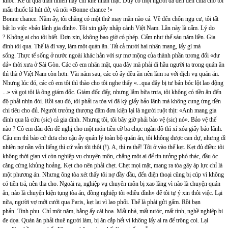
khóc. Kẻ đi qua thản nhiên hay chỉ khẽ nhăn mặt. Duy có một người da đen đến chìa cho tôi
mẩu thuốc lá hút dở, và nói «Bonne chance !»
Bonne chance. Năm ấy, tôi chẳng có một thứ may mắn nào cả. Về đến chốn ngụ cư, tôi tất
bật lo việc «bảo lãnh gia đình». Tôi xin giấy nhập cảnh Việt Nam. Lần này là cấm. Lý do
? Không ai cho tôi biết. Đơn xin, không bao giờ có phép. Cấm như thế sáu năm liền. Gia
đình tôi qua. Thế là đi vay, làm một quán ăn. Tất cả mười hai nhân mạng, lấy gì mà
sống. Thực tế sống ở nước ngoài khác hẳn với sự mơ mộng của thành phần tương đối «dư
dả» thời xưa ở Sài Gòn. Các cô em nhăn mặt, qua đây mà phải đi hầu người ta trong quán ăn
thì thà ở Việt Nam còn hơn. Vài năm sau, các cô ấy đều ăn nên làm ra với dịch vụ quán ăn.
Nhưng lúc đó, các cô em tôi thì thào cho tôi nghe thấy «...qua đây bị tư bản bóc lột lao động
...» và gọi tôi là ông giám đốc. Giám đốc đấy, nhưng lắm bữa trưa, tôi không có tiền ăn đến
độ phải nhịn đói. Rồi sau đó, tôi phải ra tòa vì đã ký giấy bảo lãnh mà không cung ứng tiền
chi tiêu cho đủ. Người trưởng thượng đâm đơn kiện lại là người ruột thịt: «Anh mang gia
đình qua là cứu (sic) cả gia đình. Nhưng tôi, tôi bây giờ phải bảo vệ (sic) nó». Bảo vệ thế
nào ? Cô em dâu đến đề nghị cho một món tiền cỡ ba chục ngàn đô thì xí xóa giấy bảo lãnh.
Cậu em thì bảo cứ đưa cho cậu ấy quản lý toàn bộ quán ăn, tôi không được can dự, nhưng dĩ
nhiên nợ nần vốn liếng thì cứ vẫn tôi thôi (!). A, thì ra thế! Tôi ở vào thế kẹt. Kẹt đủ điều: tôi
không thời gian vì còn nghiệp vụ chuyên môn, chẳng một ai để tin tưởng phó thác, đầu óc
căng cứng khủng hoảng. Kẹt cho nên phải chẹt. Chẹt mọi mặt, mang ra tòa gây áp lực chỉ là
một phương án. Nhưng ông tòa xét thấy tôi nợ đầy đầu, đến điện thoại cũng bị cúp vì không
có tiền trả, nên tha cho. Ngoài ra, nghiệp vụ chuyên môn bị xao lãng vì nào là chuyện quán
ăn, nào là chuyện kiện tụng tòa án, đồng nghiệp tôi «điều đình» để tôi tự ý xin thôi việc. Lại
nữa, người vợ mới cưới qua Paris, kẹt lại vì lao phổi. Thế là phải gửi gấm. Rồi bạn
phản. Tình phụ. Chỉ một năm, bằng ấy cái họa. Mất nhà, mất nước, mất tình, nghề nghiệp bị
đe dọa. Quán ăn phải thuê người làm, bị ăn cắp hết vì không lấy ai ra để trông coi. Lại