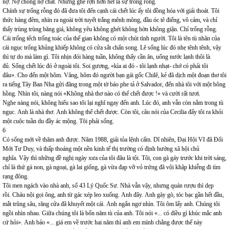
nợ. Nợ chồng nợ chất. Nhưng ghê rợn hơn hết là sự trống rỗng.
Chính sự trống rỗng đó đã đưa tôi đến cạnh cái chết lúc ấy tôi đồng hóa với giải thoát. Tôi
thức hàng đêm, nhìn ra ngoài trời tuyết trắng mênh mông, đầu óc tê điếng, vô cảm, và chỉ
thấy trùng trùng băng giá, không yêu không ghét không hờn không giận. Chỉ trống rỗng.
Cái trống tếch trống toác của thế gian không có một chút tình người. Tôi là tên tù nhân của
cái ngục trống khủng khiếp không có cửa sắt chấn song. Lẽ sống lúc đó nhẹ tênh tênh, vậy
thì tự do mà làm gì. Tôi nhịn đói hàng tuần, không thấy cần ăn, uống nước lạnh thôi là
đủ. Sống chết lúc đó ở ngoài tôi. Soi gương, «kìa ai đó - tôi lạnh nhạt- chớ có phải tôi
đâu». Cho đến một hôm. Vâng, hôm đó người bạn gái gốc Chilê, kẻ đã dịch một đoạn thơ tôi
ra tiếng Tây Ban Nha gửi đăng trong một tờ báo phe tả ở Salvador, đến nhà tôi với một bông
hồng. Nhìn tôi, nàng nói «Không nhà thơ nào có thể chết được !» và cười rất tươi.
Nghe nàng nói, không hiểu sao tôi lại nghĩ ngay đến anh. Lúc đó, anh vẫn còn nằm trong tù
ngục. Anh là nhà thơ. Anh không thể chết được. Còn tôi, câu nói của Cecilia đẩy tôi ra khỏi
một cuộc tuần du đầy ác mộng. Tôi phải sống.
6
Có sống mới về thăm anh được. Năm 1988, giải tỏa lệnh cấm. Dĩ nhiên, Đại Hội VI đã Đổi
Mới Tư Duy, và thấp thoáng một nền kinh tế thị trường có định hướng xã hội chủ
nghĩa. Vậy thì những đề nghị ngày xưa của tôi đâu là tội. Tôi, con gà gáy trước khi trời sáng,
chỉ là thứ gà non, gà ngoại, gà lai giống, gà vừa đạp vỡ vỏ trứng đã vội khập khiễng đi tìm
rạng đông.
Tôi men ngách vào nhà anh, số 43 Lý Quốc Sư. Nhà vẫn vậy, nhưng quán rượu thì dẹp
rồi. Cháu nội gọi ông, anh từ gác xép leo xuống. Anh đây. Anh gày gò, tóc bạc gần hết đầu,
mắt trũng sâu, răng cửa đã khuyết một cái. Anh ngẩn ngơ nhìn. Tôi ôm lấy anh. Chúng tôi
ngồi nhìn nhau. Giữa chúng tôi là bốn năm tù của anh. Tôi nói «... có điều gì khúc mắc anh
cứ hỏi». Anh bảo «... giá em về trước hai năm thì anh em mình chẳng được thế này