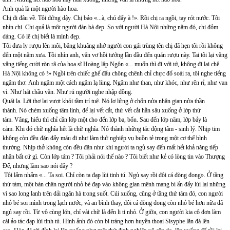
Anh quả là một người hào hoa.
Chị đi đâu về. Tôi đứng dậy. Chị bảo «...à, chú đấy à !». Rồi chị ra ngồi, tay rót nước. Tôi
nhìn chị. Chị quả là một người đàn bà đẹp. So với người Hà Nội những năm đó, chị đỏm
dáng. Có lẽ chị biết là mình đẹp.
Tôi đưa ly rượu lên môi, bâng khuâng nhớ người con gái trùng tên chị đã hẹn tôi rồi không
đến một năm xưa. Tôi nhìn anh, vẩn vơ hồi tưởng lần đầu đến quán rượu này. Tai tôi lại văng
vẳng tiếng cười ròn rã của họa sĩ Hoàng lập Ngôn «... muốn thì đi với tớ, không đi lại chê
Hà Nội không có !» Ngồi trên chiếc ghế đẩu chông chênh chỉ chực đổ soài ra, tôi nghe tiếng
ngâm thơ. Anh ngâm một cách ngâm lạ lùng. Ngâm như than, như khóc, như rên rỉ, như van
vỉ. Như hát chầu văn. Như rủ người nghe nhập đồng.
Quái lạ. Lời thơ lại vượt khỏi tầm trí tuệ. Nó lơ lửng ở chốn nửa nhân gian nửa thần
thánh. Nó chém xuống tâm linh, để lại vết cắt, thứ vết cắt hằn sâu xuống ở lớp thứ
tám. Vâng, hiểu thì chỉ cần lớp một cho đến lớp ba, bốn. Sau đến lớp năm, lớp bảy là
cảm. Khi đó chữ nghĩa hết là chữ nghĩa. Nó thành những tác động tâm - sinh lý. Nhịp tim
không còn đều đặn đẩy máu đi như làm thứ nghiệp vụ buồn tẻ trong một cơ thể bình
thường. Nhịp thở không còn đều đặn như khi người ta ngủ say đến mất hết khả năng tiếp
nhận bất cứ gì. Còn lớp tám ? Tôi phải nói thế nào ? Tôi biết như kẻ có lòng tin vào Thượng
Đế, nhưng làm sao nói đây ?
Tôi lẩm nhẩm «... Ta soi. Chỉ còn ta đạp lùi tinh tú. Ngủ say rồi đôi cá đòng đong». Ở tầng
thứ tám, một bàn chân người nhỏ bé đạp vào không gian mênh mang bí ẩn đẩy lùi lại những
vì sao long lanh trên dải ngân hà trong suốt. Cúi xuống, cũng ở tầng thứ tám đó, con người
nhỏ bé soi mình trong lạch nước, và an bình thay, đôi cá đòng đong còn nhỏ bé hơn nữa đã
ngủ say rồi. Từ vô cùng lớn, chỉ vài chữ là đến li ti nhỏ. Ở giữa, con người kia cô đơn làm
cái ảo tác đạp lùi tinh tú. Hình ảnh đó còn bi tráng hơn huyền thoại Sisyphe lăn đá lên