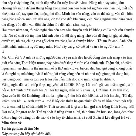
như sắp cháy bùng lên, mình tiếp «Ba làn mây lửa về thăm». Nàng như say sóng, ôm
choàng lấy mình để giữ thăng bằng trong một cơn bão biển bất ngờ ào vào thân thể, mắt nửa
khép nửa mở, tay quơ lên, miệng thở dốc. Mình lao vào nàng, vào cơ thể nàng, vào tâm hồn
nàng bằng tất cả sinh lực đàn ông, cứ thế cho đến khi cùng kiệt. Nàng ngước mắt, vừa cười
dịu dàng, vừa đếm «... Bốn lần chim lửa đến nằm rậm hoang».
Hai mươi năm sau, tôi vẫn nghĩ cho đến nay câu chuyện anh kể không chỉ là một câu chuyện
thật. Nó có chất cốt tủy như khi anh bảo với tôi rằng nàng Thơ vốn dĩ lẳng lơ, gặp ai cũng
quyến rũ, nhưng chung chạ gối chăn với nàng lại là chuyện khác... Tôi tin lời anh. Anh hồn
nhiên nhận mình là người may mắn. Như vậy cái gì có thể lại «vận vào người» anh ?
4
Mẹ, Chị, rồi Vợ anh và những người đàn bà yêu anh đều là cốt đồng cho anh nhập vào tâm
giới của nàng Thơ. Hiện tượng này nằm dưới tầng ý thức của chính anh. Thậm chí, nó nằm
ngoài anh, và chính vì thế mà anh kể là thơ anh «... vài ba câu đầu bao giờ cũng không phải
là tôi nghĩ ra, mà đúng thật là những lời văng vẳng bên tai như có một giọng nữ đang hát,
hay đang đọc... mà tôi xin gọi là lời của thần linh đọc cho mình chép lại được.».
Vâng, nghe đâu anh chép được nguyên bài Lá Diêu Bông. Lần cuối gặp anh năm ngoái, anh
hỏi «Thơ mình được mấy bài ?». Tôi tần ngần, đếm có Về với Ta, Đợi mùa, Cây tam cúc,
Quả vườn ổi. Đó là những bài thơ lạ, ngôn ngữ thơ biết thở, biết hát và biết im lặng. Tôi đáp
«năm, sáu bài...». Anh cười «...thế là lấy của thiên hạ quá nhiều rồi !» và hồn nhiên nói tiếp
«... à, em mới kể có năm thôi !». Thật ra còn bài U gì anh làm gửi cho Đặng Đình Hưng. Bài
Đợi mùa, ít người nhắc. Thú vị nhất là tiếng chim tu hú, thứ chim lớn hơn sáo, lông đen nhạt
điểm trắng, đẻ trứng thì đẻ vào tổ sáo hay tổ chim ác là, và cuối Xuân là kêu để gọi Hè về :
Mùa chưa về
Tu hú gọi Em đi tìm Mẹ
Dãy tre xa giấu biệt giải khăn điều