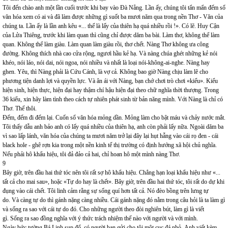
Tôi đến chào anh một lần cuối trước khi bay vào Đà Nẵng. Lần ấy, chúng tôi tẩn mẩn đếm sổ
văn hóa xem có ai và đã làm được những gì suốt ba mươi năm qua trong nền Thơ - Văn của
chúng ta. Lần ấy là lần anh kêu «... thế là lấy của thiên hạ quá nhiều rồi !». Có lẽ. Huy Cận
của Lửa Thiêng, trước khi làm quan thì cũng chỉ được dăm ba bài. Làm thơ, không thể làm
quan. Không thể làm giàu. Làm quan làm giàu rồi, thơ chết. Nàng Thơ không ưa công
đường. Không thích nhà cao cửa rộng, ngươì hầu kẻ hạ. Và nàng chúa ghét những kẻ nói
khéo, nói láo, nói dai, nói ngoa, nói nhiều và nhất là loại nói-không-ai-nghe. Nàng hay
ghen. Yêu, thì Nàng phải là Cứu Cánh, là vợ cả. Không bao giờ Nàng chịu làm lẽ cho
phương tiện danh lợi và quyền lực. Và ân ái với Nàng, bạn chớ chơi trò chơi «kiểu». Kiểu
hiện sinh, hiện thực, hiện đại hay thậm chí hậu hiện đại theo chữ nghĩa thời thượng. Trong
36 kiểu, xin hãy làm tình theo cách tự nhiên phát sinh từ bản năng mình. Với Nàng là chỉ có
Thơ. Thế thôi.
Đếm, đếm đi đếm lại. Cuốn sổ văn hóa mỏng dần. Mỏng làm cho bật máu và chảy nước mắt.
Tôi thấy dẫu anh bảo anh có lấy quá nhiều của thiên hạ, anh còn phải lấy nữa. Ngoài dăm ba
vì sao lấp lánh, văn hóa của chúng ta mươi năm trở lại đây lại hụt hẫng vào cái rọ đen - cái
black hole - ghê rợn kia trong một nền kinh tế thị trường có định hướng xã hội chủ nghĩa.
Nếu phải hô khẩu hiệu, tôi đả đảo cả hai, chỉ hoan hô một mình nàng Thơ.
9
Bây giờ, trên đầu hai thứ tóc nên tôi rất sợ hô khẩu hiệu. Chẳng hạn loại khẩu hiệu như «...
tất cả cho mai sau», hoặc «Tự do hay là chết». Bây giờ, trên đầu hai thứ tóc, tôi rất do dự khi
đụng vào cái chết. Tôi linh cảm rằng sự sống quí hơn tất cả. Nó đèo bồng trên lưng tự
do. Và càng tự do thì gánh nặng càng nhiều. Cái gánh nặng đó nằm trong câu hỏi là ta làm gì
và sống ra sao với cái tự do đó. Cho những người theo đòi nghiên bút, làm gì là viết
gì. Sống ra sao đồng nghĩa với ý thức trách nhiệm thế nào với người và với mình.
Ngày bức tường Bá Linh sụp đổ, có người bạn gửi cho tôi một cục đá nhỏ. Anh viết kèm