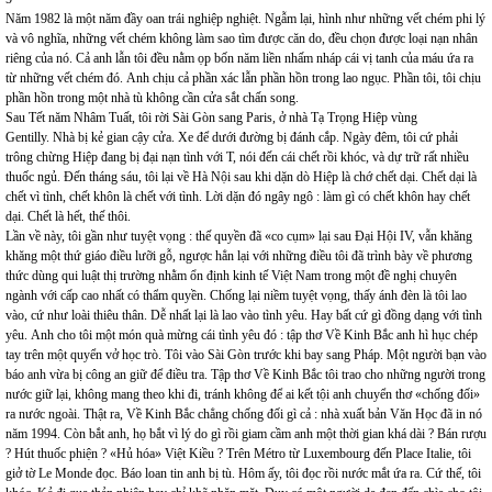
Năm 1982 là một năm đầy oan trái nghiệp nghiệt. Ngẫm lại, hình như những vết chém phi lý
và vô nghĩa, những vết chém không làm sao tìm được căn do, đều chọn được loại nạn nhân
riêng của nó. Cả anh lẫn tôi đều nằm ọp bốn năm liền nhấm nháp cái vị tanh của máu ứa ra
từ những vết chém đó. Anh chịu cả phần xác lẫn phần hồn trong lao ngục. Phần tôi, tôi chịu
phần hồn trong một nhà tù không cần cửa sắt chấn song.
Sau Tết năm Nhâm Tuất, tôi rời Sài Gòn sang Paris, ở nhà Tạ Trọng Hiệp vùng
Gentilly. Nhà bị kẻ gian cậy cửa. Xe để dưới đường bị đánh cắp. Ngày đêm, tôi cứ phải
trông chừng Hiệp đang bị đại nạn tình với T, nói đến cái chết rồi khóc, và dự trữ rất nhiều
thuốc ngủ. Đến tháng sáu, tôi lại về Hà Nội sau khi dặn dò Hiệp là chớ chết dại. Chết dại là
chết vì tình, chết khôn là chết với tình. Lời dặn đó ngây ngô : làm gì có chết khôn hay chết
dại. Chết là hết, thế thôi.
Lần về này, tôi gần như tuyệt vọng : thế quyền đã «co cụm» lại sau Đại Hội IV, vẫn khăng
khăng một thứ giáo điều lưỡi gỗ, ngược hẳn lại với những điều tôi đã trình bày về phương
thức dùng qui luật thị trường nhằm ổn định kinh tế Việt Nam trong một đề nghị chuyên
ngành với cấp cao nhất có thẩm quyền. Chống lại niềm tuyệt vọng, thấy ánh đèn là tôi lao
vào, cứ như loài thiêu thân. Dễ nhất lại là lao vào tình yêu. Hay bất cứ gì đồng dạng với tình
yêu. Anh cho tôi một món quà mừng cái tình yêu đó : tập thơ Về Kinh Bắc anh hì hục chép
tay trên một quyển vở học trò. Tôi vào Sài Gòn trước khi bay sang Pháp. Một người bạn vào
báo anh vừa bị công an giữ để điều tra. Tập thơ Về Kinh Bắc tôi trao cho những người trong
nước giữ lại, không mang theo khi đi, tránh không để ai kết tội anh chuyển thơ «chống đối»
ra nước ngoài. Thật ra, Về Kinh Bắc chẳng chống đối gì cả : nhà xuất bản Văn Học đã in nó
năm 1994. Còn bắt anh, họ bắt vì lý do gì rồi giam cầm anh một thời gian khá dài ? Bán rượu
? Hút thuốc phiện ? «Hủ hóa» Việt Kiều ? Trên Métro từ Luxembourg đến Place Italie, tôi
giở tờ Le Monde đọc. Báo loan tin anh bị tù. Hôm ấy, tôi đọc rồi nước mắt ứa ra. Cứ thế, tôi