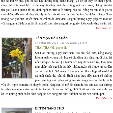
thứ xe lớn xe nhỏ, phố bé xíu hay đường rộng thênh thang. Và để tôi thấy hết mọi người,
cùng nhìn luôn mọi thứ… Hôm nay tôi cũng bước đại xuống một trạm dừng, chẳng cần biết
tên gọi. Loanh quanh rồi tôi định ngồi ăn trưa ở lề đường nào đó. Nắng và bụi sẽ là gia vị
cho những dĩa cơm đường chợ, ly nước mía sẽ làm dịu bớt ồn ào của những tiếng còi xe
không bao giờ dứt, khiến thiên hạ chỉ muốn điên đầu. Saigon, những ngày giáp tết, mọi sự
vội vàng như đã được nhân lên qua đủ thứ màu trang trí nóng nảy, kiểu xanh vàng và tím đỏ.
Đọc thêm
TẢN MẠN ĐẦU XUÂN
07 Tháng Hai 2024
1:29 SA
(Xem: 31154)
THÁI THANH
,
photo đh
Sài Gòn những ngày cuối năm trời ấm dần hơn, nắng mang
hương xuân vương trên hoa cỏ dịu dàng làm lòng người chao lại
nỗi nhớ quê. Tạ xa Qui Nhơn đến nay đã 5 năm rồi, thời gian
như chớp mắt ngoảnh lại thấy những ngày cũ ở quê lùi xa dần
xa dần mất hút. Nơi nàng ở khá yên tĩnh thích hợp với người ở
cái tuổi chiều thu cận kề. Buổi sáng thức dậy, nàng có những
phút yên ắng nhìn dòng sông êm trôi lặng chảy đón bình minh
vừa lên, nghe chim ríu rít chuyền cành, nàng còn có thể dắt cháu đi học qua các con đường
im vắng mà nghe cháu nói bi bô bên tai rồi còn có những phút đi rải cơm cho chim cho cá
ăn, có những buổi chiều nhìn nắng tắt bên song mà nhớ, nhờ bớt nói lại nên bớt thị phi.
Đọc thêm
ĐI TÌM NÀNG THƠ