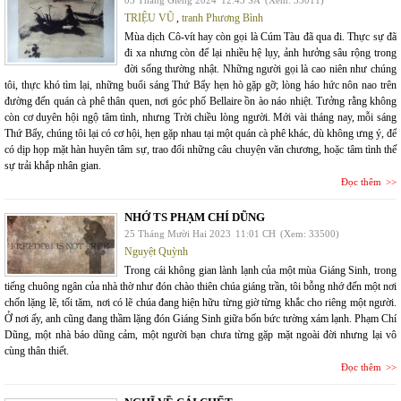
03 Tháng Giêng 2024
12:43 SA
(Xem: 33011)
TRIỆU VŨ
,
tranh Phương Bình
Mùa dịch Cô-vít hay còn gọi là Cúm Tàu đã qua đi. Thực sự đã
đi xa nhưng còn để lại nhiều hệ lụy, ảnh hưởng sâu rộng trong
đời sống thường nhật. Những người gọi là cao niên như chúng
tôi, thực khó tìm lại, những buổi sáng Thứ Bẩy hẹn hò gặp gỡ; lòng háo hức nôn nao trên
đường đến quán cà phê thân quen, nơi góc phố Bellaire ồn ào náo nhiệt. Tưởng rằng không
còn cơ duyên hội ngộ tâm tình, nhưng Trời chiều lòng người. Mới vài tháng nay, mỗi sáng
Thứ Bẩy, chúng tôi lại có cơ hội, hẹn gặp nhau tại một quán cà phê khác, dù không ưng ý, để
có dịp họp mặt hàn huyên tâm sự, trao đổi những câu chuyện văn chương, hoặc tâm tình thế
sự trải khắp nhân gian.
Đọc thêm
NHỚ TS PHẠM CHÍ DŨNG
25 Tháng Mười Hai 2023
11:01 CH
(Xem: 33500)
Nguyệt Quỳnh
Trong cái không gian lành lạnh của một mùa Giáng Sinh, trong
tiếng chuông ngân của nhà thờ như đón chào thiên chúa giáng trần, tôi bỗng nhớ đến một nơi
chốn lặng lẽ, tối tăm, nơi có lẽ chúa đang hiện hữu từng giờ từng khắc cho riêng một người.
Ở nơi ấy, anh cũng đang thầm lặng đón Giáng Sinh giữa bốn bức tường xám lạnh. Phạm Chí
Dũng, một nhà báo dũng cảm, một người bạn chưa từng gặp mặt ngoài đời nhưng lại vô
cùng thân thiết.
Đọc thêm