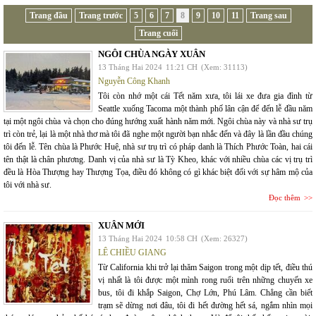
Trang đầu
Trang trước
5
6
7
8
9
10
11
Trang sau
Trang cuối
NGÔI CHÙA NGÀY XUÂN
13 Tháng Hai 2024
11:21 CH
(Xem: 31113)
Nguyễn Công Khanh
Tôi còn nhớ một cái Tết năm xưa, tôi lái xe đưa gia đình từ
Seattle xuống Tacoma một thành phố lân cận để đến lễ đầu năm
tại một ngôi chùa và chọn cho đúng hướng xuất hành năm mới. Ngôi chùa này và nhà sư trụ
trì còn trẻ, lại là một nhà thơ mà tôi đã nghe một người bạn nhắc đến và đây là lần đầu chúng
tôi đến lễ. Tên chùa là Phước Huệ, nhà sư trụ trì có pháp danh là Thích Phước Toàn, hai cái
tên thật là chân phương. Danh vị của nhà sư là Tỳ Kheo, khác với nhiều chùa các vị trụ trì
đều là Hòa Thượng hay Thượng Tọa, điều đó không có gì khác biệt đối với sự hâm mộ của
tôi với nhà sư.
Đọc thêm
XUÂN MỚI
13 Tháng Hai 2024
10:58 CH
(Xem: 26327)
LÊ CHIỀU GIANG
Từ California khi trở lại thăm Saigon trong một dịp tết, điều thú
vị nhất là tôi được một mình rong ruổi trên những chuyến xe
bus, tôi đi khắp Saigon, Chợ Lớn, Phú Lâm. Chẳng cần biết
trạm sẽ dừng nơi đâu, tôi đi hết đường hết sá, ngắm nhìn mọi