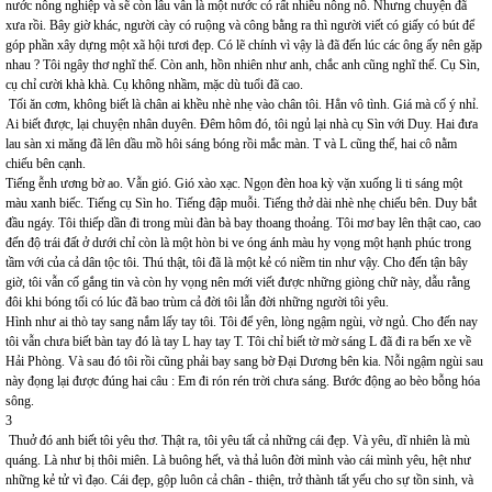
nước nông nghiệp và sẽ còn lâu vẫn là một nước có rất nhiều nông nô. Nhưng chuyện đã
xưa rồi. Bây giờ khác, người cày có ruộng và công bằng ra thì người viết có giấy có bút để
góp phần xây dựng một xã hội tươi đẹp. Có lẽ chính vì vậy là đã đến lúc các ông ấy nên gặp
nhau ? Tôi ngây thơ nghĩ thế. Còn anh, hồn nhiên như anh, chắc anh cũng nghĩ thế. Cụ Sìn,
cụ chỉ cười khà khà. Cụ không nhầm, mặc dù tuổi đã cao.
Tối ăn cơm, không biết là chân ai khều nhè nhẹ vào chân tôi. Hẳn vô tình. Giá mà cố ý nhỉ.
Ai biết được, lại chuyện nhân duyên. Đêm hôm đó, tôi ngủ lại nhà cụ Sìn với Duy. Hai đưa
lau sàn xi măng đã lên dầu mồ hôi sáng bóng rồi mắc màn. T và L cũng thế, hai cô nằm
chiếu bên cạnh.
Tiếng ễnh ương bờ ao. Vẫn gió. Gió xào xạc. Ngọn đèn hoa kỳ vặn xuống li ti sáng một
màu xanh biếc. Tiếng cụ Sìn ho. Tiếng đập muỗi. Tiếng thở dài nhè nhẹ chiếu bên. Duy bắt
đầu ngáy. Tôi thiếp dần đi trong mùi đàn bà bay thoang thoảng. Tôi mơ bay lên thật cao, cao
đến độ trái đất ở dưới chỉ còn là một hòn bi ve óng ánh màu hy vọng một hạnh phúc trong
tầm với của cả dân tộc tôi. Thú thật, tôi đã là một kẻ có niềm tin như vậy. Cho đến tận bây
giờ, tôi vẫn cố gắng tin và còn hy vọng nên mới viết được những giòng chữ này, dẫu rằng
đôi khi bóng tối có lúc đã bao trùm cả đời tôi lẫn đời những người tôi yêu.
Hình như ai thò tay sang nắm lấy tay tôi. Tôi để yên, lòng ngậm ngùi, vờ ngủ. Cho đến nay
tôi vẫn chưa biết bàn tay đó là tay L hay tay T. Tôi chỉ biết tờ mờ sáng L đã đi ra bến xe về
Hải Phòng. Và sau đó tôi rồi cũng phải bay sang bờ Đại Dương bên kia. Nỗi ngậm ngùi sau
này đọng lại được đúng hai câu : Em đi rón rén trời chưa sáng. Bước động ao bèo bỗng hóa
sông.
3
Thuở đó anh biết tôi yêu thơ. Thật ra, tôi yêu tất cả những cái đẹp. Và yêu, dĩ nhiên là mù
quáng. Là như bị thôi miên. Là buông hết, và thả luôn đời mình vào cái mình yêu, hệt như
những kẻ tử vì đạo. Cái đẹp, gộp luôn cả chân - thiện, trở thành tất yếu cho sự tồn sinh, và