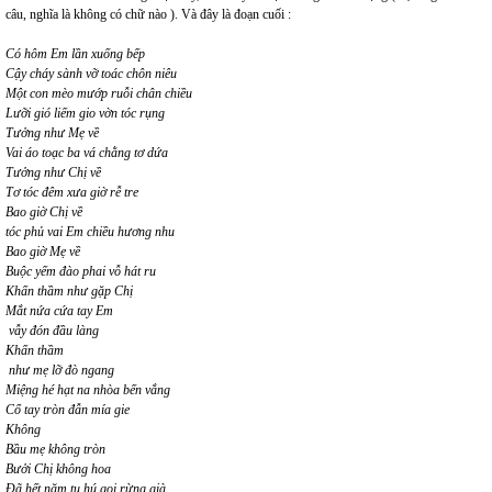
câu, nghĩa là không có chữ nào ). Và đây là đoạn cuối :
Có hôm Em lần xuống bếp
Cậy cháy sành vỡ toác chôn niêu
Một con mèo mướp ruỗi chân chiều
Lưỡi gió liếm gio vờn tóc rụng
Tưởng như Mẹ về
Vai áo toạc ba vá chằng tơ dứa
Tưởng như Chị về
Tơ tóc đêm xưa giờ rễ tre
Bao giờ Chị về
tóc phủ vai Em chiều hương nhu
Bao giờ Mẹ về
Buộc yếm đào phai vỗ hát ru
Khấn thầm như gặp Chị
Mắt nứa cứa tay Em
vẫy đón đầu làng
Khấn thầm
như mẹ lỡ đò ngang
Miệng hé hạt na nhòa bến vắng
Cổ tay tròn đẫn mía gie
Không
Bầu mẹ không tròn
Bưởi Chị không hoa
Đã hết năm tu hú gọi rừng già