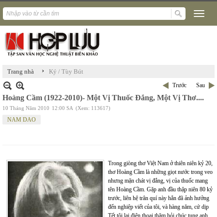
›
Trang nhà
Ký / Tùy Bút
Trước
Sau
Hoàng Cầm (1922-2010)- Một Vị Thuốc Đắng, Một Vị Thơ....
10 Tháng Năm 2010
12:00 SA
(Xem: 113617)
NAM DAO
Trong giòng thơ Việt Nam ở thiên niên kỷ 20,
thơ Hoàng Cầm là những giọt nước trong veo
nhưng mặn chát vị đắng, vị của thuốc mang
tên Hoàng Cầm. Gặp anh đầu thập niên 80 kỷ
trước, liên hệ trân quí này hẳn đã ảnh hưởng
đến nghiệp viết của tôi, và hàng năm, cứ dịp
Tết tôi lại điện thoại thăm hỏi chúc tụng anh.