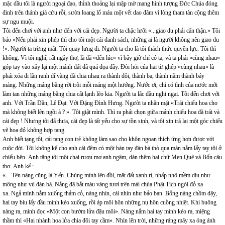
mặc dầu tôi là người ngoại đạo, thỉnh thoảng lại mập mờ mang hình tượng Đức Chúa đóng
đinh trên thánh giá cứu rỗi, sườn loang lổ máu một vết dao đâm vì lòng tham tàn cộng thêm
sự ngu muội.
Tôi đến chơi với anh như đến với cái đẹp. Người ta chặc lưỡi «...giao du phải cẩn thận.» Tôi
bảo «Nếu phải xin phép thì cho tôi một cái danh sách, những ai là người không nên giao du
!». Người ta trừng mắt. Tôi quay lưng đi. Người ta cho là tôi thách thức quyền lực. Tôi thì
không. Vì tôi nghĩ, rất ngây thơ, là đã «đến lúc» vì bây giờ chỉ có ta, và ta phải «cùng nhau»
góp tay vào xây lại một mảnh đất đã quá đọa đầy. Đòi hỏi của hai từ ghép «cùng nhau» là
phải xóa đi lằn ranh dĩ vãng đã chia nhau ra thành đôi, thành ba, thành năm thành bảy
mảng. Những mảng băng rời trôi mỗi mảng một hướng. Nước ơi, chỉ có tình của nước mới
làm tan những mảng băng chia cắt lạnh lẽo kia. Người ta lắc đầu nghi ngại. Tôi đến chơi với
anh. Với Trần Dần, Lê Đạt. Với Đặng Đình Hưng. Người ta nhăn mặt «Trải chiếu hoa cho
mà không biết lên ngồi à ? ». Tôi giật mình. Thì ra phải chọn giữa mảnh chiếu hoa đã trải và
cái đẹp ! Nhưng tôi đã thưa, cái đẹp là tất yếu cho sự tồn sinh, và tôi xin trả lại một góc chiếu
vẽ hoa đỏ không hợp tạng.
Anh biết tạng tôi, cái tạng con trẻ không làm sao cho khôn ngoan thích ứng hơn được với
cuộc đời. Tôi không kể cho anh cái đêm có một bàn tay đàn bà thò qua màn nắm lấy tay tôi ở
chiếu bên. Anh tặng tôi một chai rượu mơ anh ngâm, dán thêm hai chữ Men Quê và Bốn câu
thơ. Anh kể :
«... Tên nàng cũng là Yến. Chúng mình lên đồi, mặt đất xanh rì, nhấp nhô mềm dịu như
mông như vú đàn bà. Nắng đã bắt màu vàng tươi trên mái chùa Phật Tích ngói đỏ xa
xa. Ngả mình nằm xuống thảm cỏ, nàng nhìn, cái nhìn như bảo ban. Bỗng nàng chồm dậy,
hai tay bíu lấy đầu mình kéo xuống, rồi áp môi hôn những nụ hôn cuồng nhiệt. Khi buông
nàng ra, mình đọc «Một con bướm lửa đậu môi». Nàng nắm hai tay mình kéo ra, miệng
thầm thì «Hai nhành hoa lửa chia đôi tay cầm». Nhìn lên trời, những ráng mây xa óng ánh