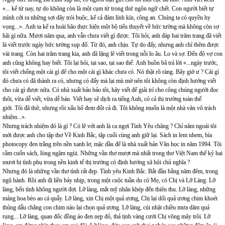
«... kể từ nay, tự do không còn là một cụm từ trong thứ ngôn ngữ chết. Con người biết tự
mình cởi ra những sợi dây trói buộc, kể cả đám lính kín, công an. Chúng ta có quyền hy
vọng...». Anh ta kể ra hoài bão thực hiện một bộ tiểu thuyết về bức tường mà không còn sợ
hãi gì nữa. Mươi năm qua, anh vẫn chưa viết gì được. Tôi hỏi, anh đáp hai trăm trang đã viết
là viết trước ngày bức tường sụp đổ. Từ đó, anh chịu. Tự do đấy, nhưng anh chỉ thêm được
vài trang. Còn hai trăm trang kia, anh đã lặng lẽ viết trong nỗi lo âu. Lo và sợ. Đến độ vợ con
anh cũng không hay biết. Tôi lại hỏi, tại sao, tại sao thế. Anh buồn bã trả lời «...ngày trước,
tôi viết chống một cái gì để cho một cái gì khác chưa có. Nó thật rõ ràng. Bây giờ ư ? Cái gì
đó chưa có đã thành ra có, nhưng có đấy mà lại mù mờ nên tôi không còn định hướng viết
cho cái gì được nữa. Có nhà xuất bản bảo tôi, hãy viết để giải trí cho công chúng người đọc
thôi, vừa dễ viết, vừa dễ bán. Viết hay sẽ dịch ra tiếng Anh, có cả thị trường toàn thế
giới. Tôi đã thử, nhưng rồi xấu hổ đem đốt cả đi. Tôi không muốn là một nhà văn vô trách
nhiệm...».
Nhưng trách nhiệm đó là gì ? Có lẽ với anh là ca ngợi Tình Yêu chăng ? Chỉ năm ngoái tôi
mới được anh cho tập thơ Về Kinh Bắc, tập cuối cùng anh giữ lại. Sách in lem nhem, bìa
photocopy đen trắng trên nền xanh lơ, mặc dầu để là nhà xuất bản Văn học in năm 1994. Tôi
cầm cuốn sách, lòng ngậm ngùi. Những vần thơ mượt mà nhất trong thơ Việt Nam thế kỷ hai
mươi bị tình phụ trong nền kinh tế thị trường có định hướng xã hội chủ nghĩa ?
Nhưng đó là những vần thơ tình rất đẹp. Tình yêu Kinh Bắc. Bắt đầu bằng năm đêm, trong
ngũ hành. Rồi anh đi liền bảy nhịp, trong một cuộc tuần du có Mẹ, có Chị và Lỡ Làng. Lỡ
làng, bến tình không người đợi. Lỡ làng, mắt mỹ nhân khép đến thiên thu. Lỡ làng, những
mảng hoa bèo ao cá quẫy. Lỡ làng, xin Chị một quả ương, Chị lại dối quả ương chim khoét
thủng dẫu chẳng con chim nào lại chọn quả ương. Lỡ làng, cúi nhặt chiều mưa dăm quả
rụng... Lỡ làng, quan đốc đồng áo đen nẹp đỏ, thả tịnh vàng cưới Chị võng mây trôi. Lỡ