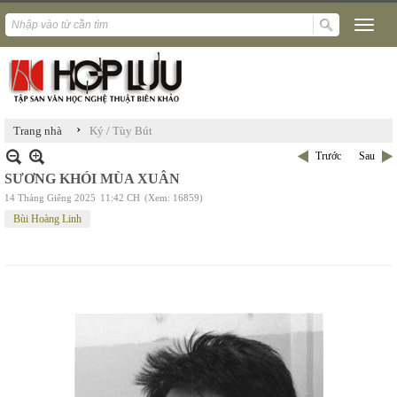
›
Trang nhà
Ký / Tùy Bút
Trước
Sau
SƯƠNG KHÓI MÙA XUÂN
14 Tháng Giêng 2025
11:42 CH
(Xem: 16859)
Bùi Hoàng Linh