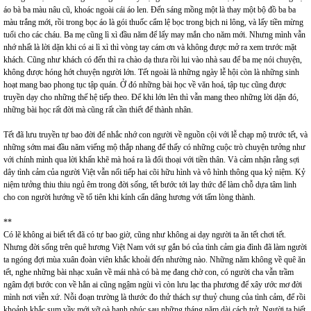
áo bà ba màu nâu cũ, khoác ngoài cái áo len. Đến sáng mồng một là thay một bộ đồ ba ba
màu trắng mới, rồi trong bọc áo là gói thuốc cẩm lệ bọc trong bịch ni lông, và lấy tiền mừng
tuổi cho các cháu. Ba mẹ cũng lì xì đầu năm để lấy may mắn cho năm mới. Nhưng mình vẫn
nhớ nhất là lời dặn khi có ai lì xì thì vòng tay cám ơn và không được mở ra xem trước mặt
khách. Cũng như khách có đến thì ra chào dạ thưa rồi lui vào nhà sau để ba mẹ nói chuyện,
không được hóng hớt chuyện người lớn. Tết ngoài là những ngày lễ hội còn là những sinh
hoạt mang bao phong tục tập quán. Ở đó những bài học về văn hoá, tập tục cũng được
truyền dạy cho những thế hệ tiếp theo. Để khi lớn lên thì vẫn mang theo những lời dặn đó,
những bài học rất đời mà cũng rất cần thiết để thành nhân.
Tết đã lưu truyền tự bao đời để nhắc nhớ con người về nguồn cội với lễ chạp mộ trước tết, và
những sớm mai đầu năm viếng mộ thắp nhang để thấy có những cuộc trò chuyện tưởng như
với chính mình qua lời khấn khẽ mà hoá ra là đối thoại với tiền thân. Và cảm nhận rằng sợi
dây tình cảm của người Việt vẫn nối tiếp hai cõi hữu hình và vô hình thông qua kỷ niệm. Kỷ
niệm tưởng thiu thiu ngủ êm trong đời sống, tết bước tới lay thức để làm chỗ dựa tâm linh
cho con người hướng về tổ tiên khi kính cẩn dâng hương với tấm lòng thành.
**
Có lẽ không ai biết tết đã có tự bao giờ, cũng như không ai dạy người ta ăn tết chơi tết.
Nhưng đời sống trên quê hương Việt Nam với sự gắn bó của tình cảm gia đình đã làm người
ta ngóng đợi mùa xuân đoàn viên khắc khoải đến nhường nào. Những năm không về quê ăn
tết, nghe những bài nhạc xuân về mái nhà có bà mẹ đang chờ con, có người cha vẫn trầm
ngâm đợi bước con về hẳn ai cũng ngậm ngùi vì còn lưu lạc tha phương để xây ước mơ đời
mình nơi viễn xứ. Nỗi đoạn trường là thước đo thử thách sự thuỷ chung của tình cảm, để rồi
khoảnh khắc sum vầy mới vỡ oà hạnh phúc sau những tháng năm dài cách trở. Người ta biết