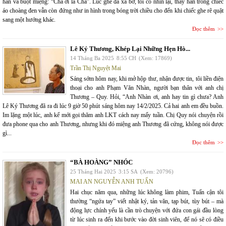
hắn và buột miệng: “Cha ơi là Cha”. Lúc ghe đã xa bờ, tôi cố nhìn lại, thấy hắn trong chiếc
áo choàng đen vẫn còn đứng như in hình trong bóng trời chiều cho đến khi chiếc ghe rẽ quặt
sang một hướng khác.
Đọc thêm
Lê Ký Thương, Khép Lại Những Hẹn Hò...
14 Tháng Ba 2025
8:55 CH
(Xem: 17869)
Trần Thị Nguyệt Mai
Sáng sớm hôm nay, khi mở hộp thư, nhận được tin, tôi liền điện
thoại cho anh Phạm Văn Nhàn, người bạn thân với anh chị
Thương – Quy. Hỏi, “Anh Nhàn ơi, anh hay tin gì chưa? Anh
Lê Ký Thương đã ra đi lúc 9 giờ 50 phút sáng hôm nay 14/2/2025. Cả hai anh em đều buồn.
Im lặng một lúc, anh kể mới gọi thăm anh LKT cách nay mấy tuần. Chị Quy nói chuyện rồi
đưa phone qua cho anh Thương, nhưng khi đó miệng anh Thương đã cứng, không nói được
gì...
Đọc thêm
“BÀ HOÀNG” NHÓC
25 Tháng Hai 2025
3:15 SA
(Xem: 20796)
MAI AN NGUYỄN ANH TUẤN
Hai chục năm qua, những lúc không làm phim, Tuấn cận tôi
thường “ngứa tay” viết nhật ký, tản văn, tạp bút, tùy bút – mà
động lực chính yếu là cần trò chuyện với đứa con gái đầu lòng
từ lúc sinh ra đến khi bước vào đời sinh viên, để nó sẽ có điều