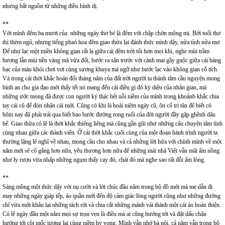
nhưng bắt nguồn từ những điều bình dị.
**
Với mình đêm ba mươi của những ngày thơ bé là đêm với chập chờn mộng mị. Bởi tuổi thơ
thì thèm ngủ, nhưng tiếng phaó hoa đêm giao thừa lại đánh thức mình dậy, nửa tỉnh nửa mơ.
Để như lạc một miền không gian rất lạ giữa cái đêm trời tối hơn mọi khi, nghe mùi trầm
hương lẫn mùi tiền vàng mã vừa đốt, bước ra sân trước với cành mai gầy guộc giữa cái bàng
bạc của màu khói chơi vơi cùng sương khuya mà ngỡ như bước lạc vào không gian cổ tích.
Và trong cái thời khắc hoán đổi tháng năm của đất trời người ta thành tâm cầu nguyện mong
bình an cho gia đạo mới thấy tết nó mang đến cái điều gì đó kỳ diệu của nhân gian, mà
những ước mong đã được con người ký thác hết nỗi niềm của mình trong khoảnh khắc chia
tay cái cũ để đón nhận cái mới. Cũng có khi là hoài niệm ngày cũ, ôn cố tri tân để biết có
hôm nay đã phải trải qua biết bao bước đường rong ruổi của đời người đầy gập ghềnh dâu
bể. Giao thừa có lẽ là thời khắc thiêng liêng mà cũng gần gũi như những câu chuyện tâm tình
cùng nhau giữa các thành viên. Ở cái thời khắc cuối cùng của một đoạn hành trình người ta
thường lặng lẽ nghĩ về nhau, mong cầu cho nhau và cả những lời hứa với chính mình về một
năm mới sẽ cố gắng hơn nữa, yêu thương hơn nữa để những mái nhà Việt vẫn mãi ấm nồng
như ly rượu vừa nhấp những ngụm thấy cay đó, chát đó mà nghe sao rất đỗi ấm lòng.
**
Sáng mồng một thức dậy với nụ cười và lời chúc đầu năm trong bộ đồ mới mà mẹ dẫn đi
may những ngày giáp tếp, áo quần mới đến độ cảm giác lòng người cũng như những đường
chỉ vừa mới khâu lại những tách rời và chia cắt những mảnh vải thành một cái áo hoàn thiện.
Có lẽ ngày đầu một năm mọi sự trọn vẹn là điều mà ai cũng hướng tới và đặt dấu chân
hướng tới cột mốc tương lai cùng niềm hy vọng. Mình vẫn nhớ bà nội, cả năm vẫn trong bộ