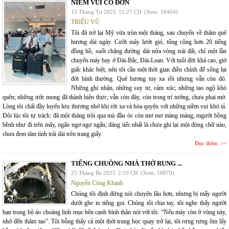
NIỀM VUI CÔ ĐƠN
15 Tháng Tư 2025
11:27 CH
(Xem: 18404)
TRIỆU VŨ
Tôi đã trở lại Mỹ vừa tròn một tháng, sau chuyến về thăm quê
hương dài ngày. Cưỡi mây lướt gió, tổng cộng hơn 20 tiếng
đồng hồ, suốt chặng đường dài nửa vòng trái đất, chỉ một lần
chuyển máy bay ở Đài-Bắc, Đài-Loan. Với tuổi đời khá cao, giờ
giấc khác biệt, nên tôi cần một thời gian điều chỉnh để sống lại
đời bình thường. Quê hương tuy xa rồi nhưng vẫn còn đó.
Những ghi nhận, những suy tư, cảm xúc; những tao ngộ khó
quên; những ước mong đã thành hiện thực; vẫn còn đây, còn trong trí tưởng, chưa phai mờ.
Lòng tôi chất đầy luyến lưu thương nhớ khi rời xa và hòa quyện với những niềm vui khó tả.
Đôi lúc tôi tự trách: đã một tháng trôi qua mà đầu óc còn mơ mơ màng màng, mgười bồng
bềnh như đi trên mây, ngẩn ngơ ngơ ngẩn; đáng tiếc nhất là chưa ghi lại một dòng chữ nào,
chưa đem tâm tình trải dài trên trang giấy.
Đọc thêm
TIẾNG CHUÔNG NHÀ THỜ RUNG ...
25 Tháng Ba 2025
2:10 CH
(Xem: 16879)
Nguyễn Công Khanh
Chúng tôi định đứng nói chuyện lâu hơn, nhưng bị mấy người
dưới ghe to tiếng gọi. Chúng tôi chia tay, tôi nghe thấy người
bạn trong bộ áo choàng linh mục bên cạnh bình thản nói với tôi: “Nếu mày còn ở vùng này,
nhớ đến thăm tao”. Tôi bỗng thấy cả một thời trung học quay trở lại, tôi rưng rưng ôm lấy