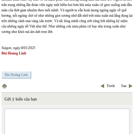
trân trọng những lần đoàn viên ngày một hiếm hoi hơn khi mùa xuân cứ gieo xuống mái đầu
màu của thời gian nhuộm theo tuổi mình. Và người ta vẫn hoài mong ngóng ngày về quê
hương, nỗi ngóng chờ cứ như những giọt sương nhớ đất nhớ trời mùa xuân mà lắng đọng lại
trên những cánh mai vàng sân trước. Và tấc lòng mình cũng ướt sũng bởi những kỷ niệm
của những ngày tết Việt như thế. Như những cơn mưa phùn cứ bay nhẹ trong xuân như
sương như khói mà ám ảnh trọn đời.
Saigon, ngày 8/01/2025
Bùi Hoàng Linh
Bùi Hoàng Linh
Trước
Sau
Gửi ý kiến của bạn