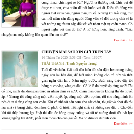
cùng nhau, chia ngọt sẻ bùi? Người ta thường nói: Chia vui để
được vui hơn, chia buồn để nỗi buồn vơi đi. Điều đó đúng với
người thật sự là bạn, người thân, tri kỷ. Nhưng khi trải lòng, trút
cạn nỗi niềm cần đúng người đúng việc và đối tượng chia sẻ là
với những người tin cậy, đối xử với nhau thật sự chân thành. Có
người nghe với thái độ thờ ơ, hờ hững hoặc lãng tránh: “Câu
chuyện của mày không liên quan đến tao nhá!”
Đọc thêm
CHUYỆN MAI SAU XIN GỬI TRÊN TAY
16 Tháng Tư 2025
3:38 CH
(Xem: 18607)
THÁI THANH
,
Tranh Nguyễn Trung
Tuổi đã về chiều. Cải tuổi dần hiểu đời sâu đậm hơn trong tháng
ngày còn lại bên đời, để biết mình không còn trẻ nữa và thời
gian ngắn dần lại. / Năm ngày trước. Buổi sáng thức dậy tôi
bỗng bị choáng váng cả đầu. Có lẽ là do huyết áp tăng sao?/ Tôi
cố nhớ, mình đã không ăn thức ăn nhiều đạm và nước chấm mặn quá thì không thể do huyết
áp. / Nhưng tôi cũng uống một viên huyết áp, cộng một viên trợ tim, rồi cho rằng mình ổn
nên đi ra đường cùng con cháu. Khi về nhà tôi nấu cơm cho các cháu, tôi giặt và phơi đồ rồi
lau nhà và bưng chậu, đem hoa đi phơi, đi tưới. Tôi nghĩ chắc sẽ không sao đâu! / Cho đến
khi tôi thắp hương lạy Phật thì đầu óc bỗng quay cuồng và tôi té xuống dưới đất bất lực
không ngẩng lên được, phải điện thoại cho con gái về. Và nó đưa tôi đi bịnh viện.
Đọc thêm