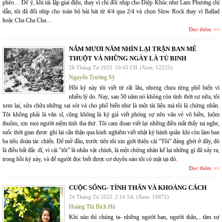
phèo… Để ý, khi tái lập giai điệu, thay vì chỉ đổi nhịp cho Điệp Khúc như Lam Phương chỉ
dẫn, tôi đã đổi nhịp cho toàn bộ bài hát từ 4/4 qua 2/4 và chọn Slow Rock thay vì Ballad
hoặc Cha Cha Cha…
Đọc thêm
NĂM MƯƠI NĂM NHÌN LẠI TRẬN BAN MÊ
THUỘT VÀ NHỮNG NGÀY LÀ TÙ BINH
26 Tháng Tư 2025
10:45 CH
(Xem: 12225)
Nguyễn Trường Sỹ
Hồi ký này tôi viết từ rất lâu, nhưng chưa từng phổ biến vì
nhiều lý do. Nay, sau 50 năm nó không còn tính thời sự nữa, tôi
xem lại, sửa chữa những sai sót và cho phổ biến như là một tài liệu mà tôi là chứng nhân.
Tôi không phải là văn sĩ, cũng không là ký giả viết phóng sự nên văn vẻ võ biền, luộm
thuộm, xin mọi người niệm tình tha thứ. Tôi cam đoan viết lại những điều mắt thấy tai nghe,
mốc thời gian được ghi lại cẩn thận qua kinh nghiêm viết nhật ký hành quân khi còn làm ban
ba tiểu đoàn tác chiến. Để mở đầu, trước tiên tôi xin giới thiệu cái “Tôi” đáng ghét ở đây, đó
là điều bất đắc dĩ, vì cái "tôi” là nhân vật chính, là một chứng nhân kể lại những gì đã xảy ra,
trong hồi ký này, và để người đọc biết được cơ duyên nào tôi có mặt tại đó.
Đọc thêm
CUỘC SỐNG- TÌNH THÂN VÀ KHOẢNG CÁCH
24 Tháng Tư 2025
2:14 SA
(Xem: 19672)
Hoàng Thị Bích Hà
Khi nào thì chúng ta- những người bạn, người thân,.. tâm sự