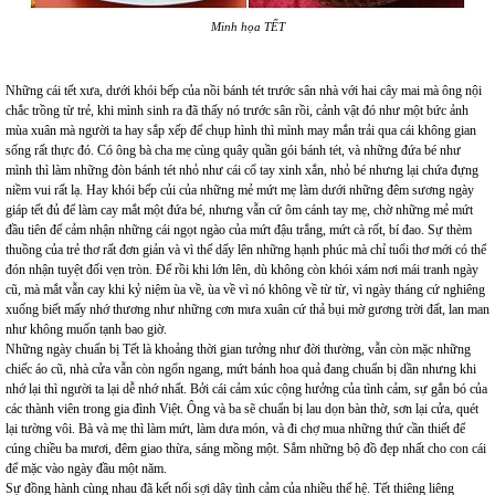
Minh họa TẾT
Những cái tết xưa, dưới khói bếp của nồi bánh tét trước sân nhà với hai cây mai mà ông nội
chắc trồng từ trẻ, khi mình sinh ra đã thấy nó trước sân rồi, cảnh vật đó như một bức ảnh
mùa xuân mà người ta hay sắp xếp để chụp hình thì mình may mắn trải qua cái không gian
sống rất thực đó. Có ông bà cha mẹ cùng quây quần gói bánh tét, và những đứa bé như
mình thì làm những đòn bánh tét nhỏ như cái cổ tay xinh xắn, nhỏ bé nhưng lại chứa đựng
niềm vui rất lạ. Hay khói bếp củi của những mẻ mứt mẹ làm dưới những đêm sương ngày
giáp tết đủ để làm cay mắt một đứa bé, nhưng vẫn cứ ôm cánh tay mẹ, chờ những mẻ mứt
đầu tiên để cảm nhận những cái ngọt ngào của mứt đậu trắng, mứt cà rốt, bí đao. Sự thèm
thuồng của trẻ thơ rất đơn giản và vì thế dấy lên những hạnh phúc mà chỉ tuổi thơ mới có thể
đón nhận tuyệt đối vẹn tròn. Để rồi khi lớn lên, dù không còn khói xám nơi mái tranh ngày
cũ, mà mắt vẫn cay khi kỷ niệm ùa về, ùa về vì nó không về từ từ, vì ngày tháng cứ nghiêng
xuống biết mấy nhớ thương như những cơn mưa xuân cứ thả bụi mờ gương trời đất, lan man
như không muốn tạnh bao giờ.
Những ngày chuẩn bị Tết là khoảng thời gian tưởng như đời thường, vẫn còn mặc những
chiếc áo cũ, nhà cửa vẫn còn ngổn ngang, mứt bánh hoa quả đang chuẩn bị dần nhưng khi
nhớ lại thì người ta lại dễ nhớ nhất. Bởi cái cảm xúc cộng hưởng của tình cảm, sự gắn bó của
các thành viên trong gia đình Việt. Ông và ba sẽ chuẩn bị lau dọn bàn thờ, sơn lại cửa, quét
lại tường vôi. Bà và mẹ thì làm mứt, làm dưa món, và đi chợ mua những thứ cần thiết để
cúng chiều ba mươi, đêm giao thừa, sáng mồng một. Sắm những bộ đồ đẹp nhất cho con cái
để mặc vào ngày đầu một năm.
Sự đồng hành cùng nhau đã kết nối sợi dây tình cảm của nhiều thế hệ. Tết thiêng liêng