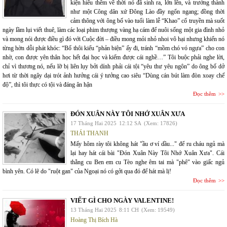
kiện hiểu thêm về thời nó đã sinh ra, lớn lên, và trưởng thành
như một Công dân xứ Đông Lào đầy ngổn ngang; đồng thời
cảm thông với ông bố vào tuổi làm lễ “Khao” cổ truyền mà suốt
ngày lầm lụi viết thuê, làm các loại phim thượng vàng hạ cám để nuôi sống một gia đình nhỏ
và mong nói được điều gì đó với Cuộc đời – điều mong mỏi nhỏ nhoi vô hại nhưng khiến nó
từng hờn dỗi phát khóc: “Bố thôi kiểu “phản biện” ấy đi, tránh “mồm chó vó ngựa” cho con
nhờ, con được yên thân học hết đại học và kiếm được cái nghề…” Tôi buộc phải nghe lời,
chỉ vì thương nó, nếu lỡ bị liên lụy bởi dính phải cái tội “yêu thư yêu ngôn” do ông bố dở
hơi từ thời ngây dại trót ảnh hưởng cái ý tưởng cao siêu “Dùng cán bút làm đòn xoay chế
độ”, thì tôi thực có tội và đáng ân hận
Đọc thêm
ĐÓN XUÂN NÀY TÔI NHỚ XUÂN XƯA
17 Tháng Hai 2025
12:12 SA
(Xem: 17826)
THÁI THANH
Mấy hôm rày tôi không hát "ầu ơ ví dầu..." để ru cháu ngủ mà
lại hay hát cái bài "Đón Xuân Này Tôi Nhớ Xuân Xưa". Cái
thằng cu Ben em cu Tèo nghe êm tai mà "phê" vào giấc ngủ
bình yên. Có lẽ do "ruột gan" của Ngoại nó có gởi qua đó để hát mà lị!
Đọc thêm
VIẾT GÌ CHO NGÀY VALENTINE!
13 Tháng Hai 2025
8:11 CH
(Xem: 19549)
Hoàng Thị Bích Hà