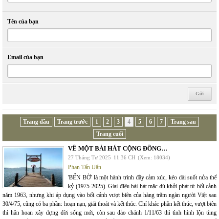
Tên của bạn
Email của bạn
Trang đầu
Trang trước
1
2
3
4
5
6
7
Trang sau
Trang cuối
VỀ MỘT BÀI HÁT CỘNG ĐỒNG…
27 Tháng Tư 2025
11:36 CH
(Xem: 18034)
Phan Tấn Uẩn
'BẾN BỜ' là một hành trình đầy cảm xúc, kéo dài suốt nửa thế
kỷ (1975-2025). Giai điệu bài hát mặc dù khởi phát từ bối cảnh
năm 1963, nhưng khi áp dụng vào bối cảnh vượt biên của hàng trăm ngàn người Việt sau
30/4/75, cũng có ba phần: hoạn nạn, giải thoát và kết thúc. Chỉ khác phần kết thúc, vượt biên
thì hân hoan xây dựng đời sống mới, còn sau đảo chánh 1/11/63 thì tình hình lộn tùng