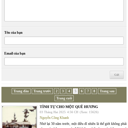
Tên của bạn
Email của bạn
Trang đầu
Trang trước
2
3
4
5
6
7
8
Trang sau
Trang cuối
TÌNH TỰ CHO MỘT QUÊ HƯƠNG
03 Tháng Hai 2025
4:56 CH
(Xem: 15626)
Nguyễn Công Khanh
Nhớ lại 50 năm trước, một điều dĩ nhiên là thế giới không phải