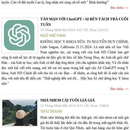
luyện. Còn về đội tuyển Cao ly, ông nhận xét cùng cái trề môi " Bình thường!"
Đọc thêm
TẢN MẠN VỚI ChatGPT / AI BÊN TÁCH TRÀ CUỐI
TUẦN
10 Tháng Mười Hai 2024
4:55 CH
(Xem: 22411)
NGÔ THẾ VINH
KHÔNG HỌC Y KHOA NỮA: TS NGUYỄN DUY CHÍNH,
Little Saigon, California 21.11.2024: Là một nhà sử học Việt
Nam nghiêm túc, các trang viết của Anh ND Chính bao giờ
cũng là một nỗ lực đi từ nguồn tài liệu gốc từ kho sử liệu Trung Hoa, do Anh rất giỏi chữ
Hán – mà Anh tự học, nên Anh có thể đáp ứng được yêu cầu nghiêm khắc này. Và rồi nhân
đọc một bài viết trên mạng, nói tới vai trò quan trọng bất ngờ của AI/ ChatGPT trong Y
khoa, Anh ND Chính đã viết cho tôi và các Bạn – dĩ nhiên, ai cũng biết đó là một câu nói
đùa, với một tiêu đề diễu cợt: "Thất nghiệp đến nơi rồi… Hãy học AI chứ đừng học Y khoa
nữa "
Đọc thêm
NHÁ NHEM CÁI TUỔI GIÀ GIÀ
23 Tháng Mười Một 2024
8:51 CH
(Xem: 25862)
THÁI THANH
Hình như không đợi đến lúc thật già, chỉ nhá nhem cái tuổi già
già thì đã thấy lẩn thẩn cái chi đâu đó trong mắt người khác rồi.
Tôi buôn bán ở chợ Qui Nhơn, anh bạn hàng của tôi hôm ghé