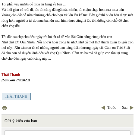
Tôi phải vay mượn để mua lại hàng về bán ...
Và thời gian cứ trôi đi, tóc tôi cũng đã ngã màu chiều, tôi chậm chạp hơn xưa mua bán
không còn đắt đỏ nữa nhường chỗ cho bọn trẻ lớn lên kế tục. Bây giờ thì buôn bán được mở
rộng hơn, người ta tự do mua bán đủ mọi hình thức cũng là lúc tôi không còn chỗ để chen
chân chợ đời.
Tôi dần xa chợ cho đến ngày rời bỏ tất cả để vào Sài Gòn sống cùng cháu con.
Nhớ chợ lớn Qui Nhơn. Nỗi nhớ ủ hoài trong trí nhớ, nhớ cả một thời thanh xuân tôi gởi trọn
nơi này. Xin cảm ơn tất cả những người bạn hàng thân thương ngày cũ. Cảm ơn Trời Phật
đã cho con có duyên lành đến với chợ Qui Nhơn. Cảm ơn ba má đã giúp con tồn tại cùng
chợ cho đến ngày cuối cùng này ...
Thái Thanh
(Sài Gòn 7/9/2023)
THÁI THANH
Trước
Sau
Gửi ý kiến của bạn