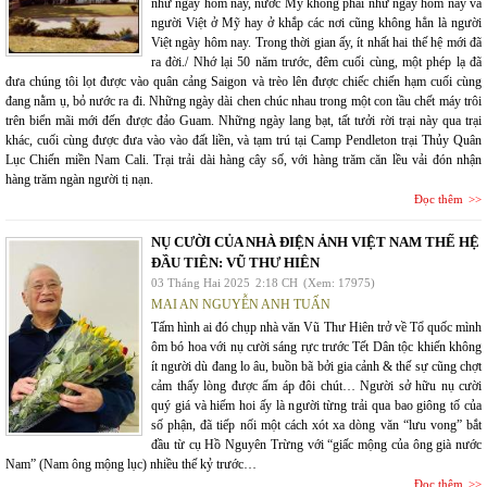
như ngày hôm nay, nước Mỹ không phải như ngày hôm nay và
người Việt ở Mỹ hay ở khắp các nơi cũng không hẳn là người
Việt ngày hôm nay. Trong thời gian ấy, ít nhất hai thế hệ mới đã
ra đời./ Nhớ lại 50 năm trước, đêm cuối cùng, một phép lạ đã
đưa chúng tôi lọt được vào quân cảng Saigon và trèo lên được chiếc chiến hạm cuối cùng
đang nằm ụ, bỏ nước ra đi. Những ngày dài chen chúc nhau trong một con tầu chết máy trôi
trên biển mãi mới đến được đảo Guam. Những ngày lang bạt, tất tưởi rời trại này qua trại
khác, cuối cùng được đưa vào vào đất liền, và tạm trú tại Camp Pendleton trại Thủy Quân
Lục Chiến miền Nam Cali. Trại trải dài hàng cây số, với hàng trăm căn lều vải đón nhận
hàng trăm ngàn người tị nạn.
Đọc thêm
NỤ CƯỜI CỦA NHÀ ĐIỆN ẢNH VIỆT NAM THẾ HỆ
ĐẦU TIÊN: VŨ THƯ HIÊN
03 Tháng Hai 2025
2:18 CH
(Xem: 17975)
MAI AN NGUYỄN ANH TUẤN
Tấm hình ai đó chụp nhà văn Vũ Thư Hiên trở về Tổ quốc mình
ôm bó hoa với nụ cười sáng rực trước Tết Dân tộc khiến không
ít người dù đang lo âu, buồn bã bởi gia cảnh & thế sự cũng chợt
cảm thấy lòng được ấm áp đôi chút… Người sở hữu nụ cười
quý giá và hiếm hoi ấy là người từng trải qua bao giông tố của
số phận, đã tiếp nối một cách xót xa dòng văn “lưu vong” bắt
đầu từ cụ Hồ Nguyên Trừng với “giấc mộng của ông già nước
Nam” (Nam ông mộng lục) nhiều thế kỷ trước…
Đọc thêm