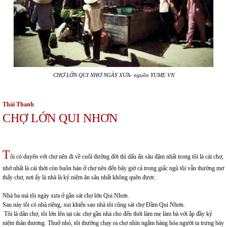
CHỢ LỚN QUI NHƠ NGÀY XƯA- nguồn YUME.VN
Thái Thanh
CHỢ LỚN QUI NHƠN
T
ôi có duyên với chợ nên đi về cuối đường đời thì dấu ấn sâu đậm nhất trong tôi là cái chợ,
nhớ nhất là cái thời còn buôn bán ở chợ nên đến bây giờ cả trong giấc ngủ tôi vẫn thường mơ
thấy chợ, nơi ấy là nhà là kỷ niệm ăn sâu nhất không quên được.
Nhà ba má tôi ngày xưa ở gần sát chợ lớn Qui Nhơn.
Sau này tôi có nhà riêng, xui khiến sao nhà tôi cũng sát chợ Đầm Qui Nhơn.
Tôi là dân chợ, tôi lớn lên tại các chợ gần nhà cho đến thời làm mẹ làm bà với ắp đầy kỷ
niệm thân thương. Thuở nhỏ, tôi thường chạy ra chợ nhìn ngắm hàng hóa người ta trưng bày