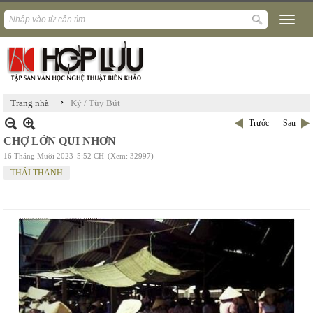
›
Trang nhà
Ký / Tùy Bút
Trước
Sau
CHỢ LỚN QUI NHƠN
16 Tháng Mười 2023
5:52 CH
(Xem: 32997)
THÁI THANH