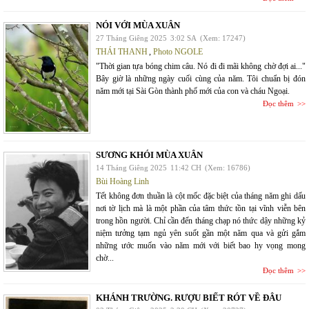
NÓI VỚI MÙA XUÂN
27 Tháng Giêng 2025
3:02 SA
(Xem: 17247)
THÁI THANH
,
Photo NGOLE
"Thời gian tựa bóng chim câu. Nó đi đi mãi không chờ đợi ai..."
Bây giờ là những ngày cuối cùng của năm. Tôi chuẩn bị đón
năm mới tại Sài Gòn thành phố mới của con và cháu Ngoại.
Đọc thêm
SƯƠNG KHÓI MÙA XUÂN
14 Tháng Giêng 2025
11:42 CH
(Xem: 16786)
Bùi Hoàng Linh
Tết không đơn thuần là cột mốc đặc biệt của tháng năm ghi dấu
nơi tờ lịch mà là một phần của tâm thức tồn tại vĩnh viễn bên
trong hồn người. Chỉ cần đến tháng chạp nó thức dậy những kỷ
niệm tưởng tạm ngủ yên suốt gần một năm qua và gửi gắm
những ước muốn vào năm mới với biết bao hy vọng mong
chờ...
Đọc thêm
KHÁNH TRƯỜNG. RƯỢU BIẾT RÓT VỀ ĐÂU