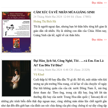
Đọc thêm
CẢM XÚC ÙA VỀ NHÂN MÙA GIÁNG SINH
24 Tháng Mười Hai 2024
12:04 SA
(Xem: 17885)
Hoàng Thị Bích Hà
Tôi là người ngoại đạo, nhưng bạn bè thân hữu từng kết giao là
giáo dân rất nhiều. Họ là những con dân của Chúa. Hôm nay,
Giáng Sinh cận kề, nghĩ về các thân hữu.
Đọc thêm
Đại Hàn_lịch Sử, Công Nghê, Tôi . …và Em. Em Là
Ai? Em Đến Từ Đâu?
18 Tháng Mười Hai 2024
6:46 CH
(Xem: 21329)
Vũ Khuê
Cuối thập kỉ 60 hay đầu đầu 70 gì đó. Bố tôi, một nhân viên khí
tượng tại phi trường Nha trang, có kể lại về câu chuyện về ngày
Đại hội không quân của của câc nước Đông Nam Á, mà ông
được tham dự. Theo ông, trong các đội bay, ông hết lời tán
thưởng đội bay của nước Trung Hoa dân quốc ( Taiwan) đã có
những phi trình biễu diễn thật đẹp ngoạn mục, cùng những màn nhào lộn chết người gần
như đạt đến đến giới hạn của đỉnh cao sức chịu đựng của phi công chứng tỏ sự dày công tập