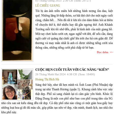
03 Tháng Giêng 2025
2:30 CH
(Xem: 20727)
LÊ CHIỀU GIANG
Tôi bị ám ảnh triền miên bởi những hình tượng ốm đau, kiệt
quệ. Những lặng lờ thấp thỏm, sợ hãi đợi chờ cho một ngày cuối
cùng, chấm hết… Nên đã rất ít khi tôi còn dám thăm hỏi ai thêm
về chuyện thở ít, thở nhiều hay đã gần ngưng thở. Anh Khánh
Trường mỗi khi tôi nhớ đến, phải là hình ảnh của một giang hồ.
Một tay chơi luôn cười cợt, ngạo nghễ với đời, để nếu cần, đang
ngồi café cứ quăng đại chiếc ghế lên trời cho hả cơn giận dữ. Dễ
thương và may mắn nhất là anh có được những tiếng cười xòa
thông cảm, những tiếng cười phá chấp từ bè bạn.
Đọc thêm
CUỘC HẸN CUỐI TUẦN VỚI CÁC NÀNG “KIẾN”
26 Tháng Mười Hai 2024
4:38 CH
(Xem: 18400)
Hoàng Thị Bích Hà
Sáng thứ bảy, như đã hẹn mình và Ánh Loan (Phú Nhuận) tập
trung tại nhà Thanh Hương (quận 1). Khung cảnh khu vực này
thật đẹp. Phố xá sang chảnh lại có cảm giác yên bình. Khúc lộ
Đặng Dung là một con phố như bao con phố trung tâm của SG
nhà cửa san sát kiểu dáng đều rất đẹp. Cả dãy phố nhà nào cũng có một giàn hoa giấy hay
những loại hoa gì đó đủ màu sắc, góp phần tạo nên vẻ đẹp, văn minh, thanh lịch, tao nhã cho
khu phố này.