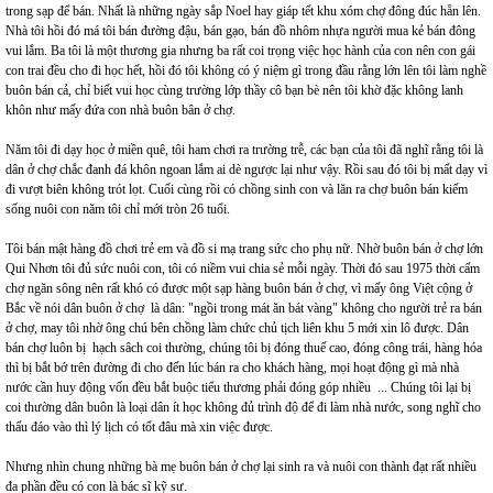
trong sạp để bán. Nhất là những ngày sắp Noel hay giáp tết khu xóm chợ đông đúc hẵn lên.
Nhà tôi hồi đó má tôi bán đường đậu, bán gạo, bán đồ nhôm nhựa người mua kẻ bán đông
vui lắm. Ba tôi là một thương gia nhưng ba rất coi trọng việc học hành của con nên con gái
con trai đều cho đi học hết, hồi đó tôi không có ý niệm gì trong đầu rằng lớn lên tôi làm nghề
buôn bán cả, chỉ biết vui học cùng trường lớp thầy cô bạn bè nên tôi khờ đặc không lanh
khôn như mấy đứa con nhà buôn bân ở chợ.
Năm tôi đi dạy học ở miền quê, tôi ham chơi ra trường trễ, các bạn của tôi đã nghĩ rằng tôi là
dân ở chợ chắc đanh đá khôn ngoan lắm ai dè ngược lại như vậy. Rồi sau đó tôi bị mất dạy vì
đi vượt biên không trót lọt. Cuối cùng rồi có chồng sinh con và lăn ra chợ buôn bán kiếm
sống nuôi con năm tôi chỉ mới tròn 26 tuổi.
Tôi bán mật hàng đồ chơi trẻ em và đồ si mạ trang sức cho phụ nữ. Nhờ buôn bán ở chợ lớn
Qui Nhơn tôi đủ sức nuôi con, tôi có niềm vui chia sẻ mỗi ngày. Thời đó sau 1975 thời cấm
chợ ngăn sông nên rất khó có được một sạp hàng buôn bán ở chợ, vì mấy ông Việt cộng ở
Bắc về nói dân buôn ở chợ là dân: "ngồi trong mát ăn bát vàng" không cho người trẻ ra bán
ở chợ, may tôi nhờ ông chú bên chồng làm chức chủ tịch liên khu 5 mới xin lô được. Dân
bán chợ luôn bị hạch sâch coi thường, chúng tôi bị đóng thuế cao, đóng công trái, hàng hóa
thì bị bắt bớ trên đường đi cho đến lúc bán ra cho khách hàng, mọi hoạt động gì mà nhà
nước cần huy động vốn đều bắt buộc tiểu thương phải đóng góp nhiều ... Chúng tôi lại bị
coi thường dân buôn là loại dân ít học không đủ trình độ để đi làm nhà nước, song nghĩ cho
thấu đáo vào thì lý lịch có tốt đâu mà xin việc được.
Nhưng nhìn chung những bà mẹ buôn bán ở chợ lại sinh ra và nuôi con thành đạt rất nhiều
đa phần đều có con là bác sĩ kỹ sư.