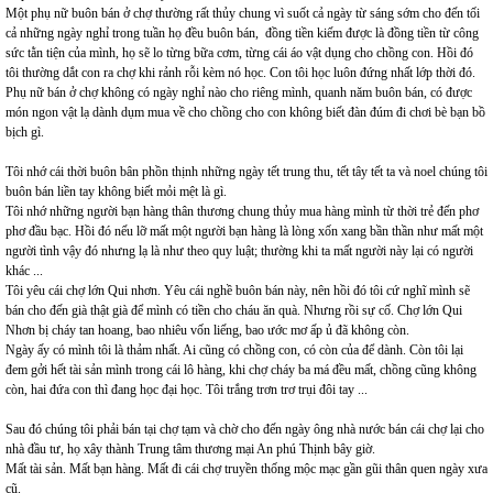
Một phụ nữ buôn bán ở chợ thường rất thủy chung vì suốt cả ngày từ sáng sớm cho đến tối
cả những ngày nghỉ trong tuần họ đều buôn bán, đồng tiền kiếm được là đồng tiền từ công
sức tằn tiện của mình, họ sẽ lo từng bữa cơm, từng cái áo vật dụng cho chồng con. Hồi đó
tôi thường dắt con ra chợ khi rảnh rỗi kèm nó học. Con tôi học luôn đứng nhất lớp thời đó.
Phụ nữ bán ở chợ không có ngày nghỉ nào cho riêng mình, quanh năm buôn bán, có được
món ngon vật lạ dành dụm mua về cho chồng cho con không biết đàn đúm đi chơi bè bạn bồ
bịch gì.
Tôi nhớ cái thời buôn bân phồn thịnh những ngày tết trung thu, tết tây tết ta và noel chúng tôi
buôn bán liền tay không biết mỏi mệt là gì.
Tôi nhớ những người bạn hàng thân thương chung thủy mua hàng mình từ thời trẻ đến phơ
phơ đầu bạc. Hồi đó nếu lỡ mất một người bạn hàng là lòng xốn xang bần thần như mất một
người tình vậy đó nhưng lạ là như theo quy luật; thường khi ta mất người này lại có người
khác ...
Tôi yêu cái chợ lớn Qui nhơn. Yêu cái nghề buôn bán này, nên hồi đó tôi cứ nghĩ mình sẽ
bán cho đến già thật già để mình có tiền cho cháu ăn quà. Nhưng rồi sự cố. Chợ lớn Qui
Nhơn bị cháy tan hoang, bao nhiêu vốn liếng, bao ước mơ ấp ủ đã không còn.
Ngày ấy có mình tôi là thảm nhất. Ai cũng có chồng con, có còn của để dành. Còn tôi lại
đem gởi hết tài sản mình trong cái lô hàng, khi chợ cháy ba má đều mất, chồng cũng không
còn, hai đứa con thì đang học đại học. Tôi trắng trơn trơ trụi đôi tay ...
Sau đó chúng tôi phải bán tại chợ tạm và chờ cho đến ngày ông nhà nước bán cái chợ lại cho
nhà đầu tư, họ xây thành Trung tâm thương mại An phú Thịnh bây giờ.
Mất tài sản. Mất bạn hàng. Mất đi cái chợ truyền thống mộc mạc gần gũi thân quen ngày xưa
cũ.