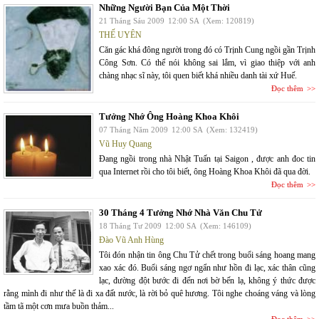
Những Người Bạn Của Một Thời
21 Tháng Sáu 2009
12:00 SA
(Xem: 120819)
THẾ UYÊN
Căn gác khá đông người trong đó có Trịnh Cung ngồi gần Trịnh
Công Sơn. Có thể nói không sai lắm, vì giao thiệp với anh
chàng nhạc sĩ này, tôi quen biết khá nhiều danh tài xứ Huế.
Đọc thêm
Tưởng Nhớ Ông Hoàng Khoa Khôi
07 Tháng Năm 2009
12:00 SA
(Xem: 132419)
Vũ Huy Quang
Đang ngồi trong nhà Nhật Tuấn tại Saigon , được anh đoc tin
qua Internet rồi cho tôi biết, ông Hoàng Khoa Khôi đã qua đời.
Đọc thêm
30 Tháng 4 Tưởng Nhớ Nhà Văn Chu Tử
18 Tháng Tư 2009
12:00 SA
(Xem: 146109)
Đào Vũ Anh Hùng
Tôi đón nhận tin ông Chu Tử chết trong buổi sáng hoang mang
xao xác đó. Buổi sáng ngơ ngẩn như hồn đi lạc, xác thân cũng
lạc, đường đột bước đi đến nơi bờ bến lạ, không ý thức được
rằng mình đi như thế là đi xa đất nước, là rời bỏ quê hương. Tôi nghe choáng váng và lòng
tầm tã một cơn mưa buồn thảm...