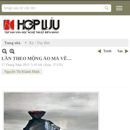
›
Trang nhà
Ký / Tùy Bút
Trước
Sau
LẦN THEO MỘNG ẢO MÀ VỀ…
17 Tháng Năm 2015
5:10 SA
(Xem: 57135)
Nguyễn Thị Khánh Minh