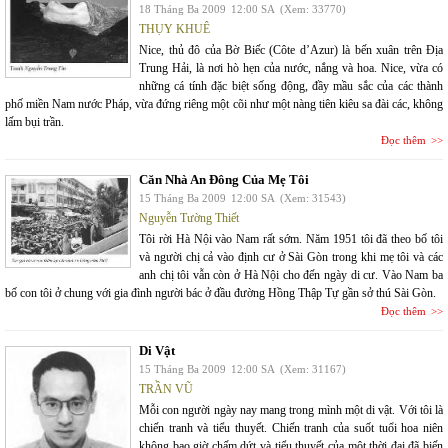
18 Tháng Ba 2009
12:00 SA
(Xem: 33770)
THỤY KHUÊ
Nice, thủ đô của Bờ Biếc (Côte d’Azur) là bến xuân trên Địa
Trung Hải, là nơi hò hẹn của nước, nắng và hoa. Nice, vừa có
những cá tính đặc biệt sống động, đầy mầu sắc của các thành
phố miền Nam nước Pháp, vừa đứng riêng một cõi như một nàng tiên kiêu sa đài các, không
lấm bụi trần.
Đọc thêm
Căn Nhà An Đông Của Mẹ Tôi
15 Tháng Ba 2009
12:00 SA
(Xem: 31543)
Nguyễn Tường Thiết
Tôi rời Hà Nội vào Nam rất sớm. Năm 1951 tôi đã theo bố tôi
và người chị cả vào định cư ở Sài Gòn trong khi mẹ tôi và các
anh chị tôi vẫn còn ở Hà Nội cho đến ngày di cư. Vào Nam ba
bố con tôi ở chung với gia đình người bác ở đầu đường Hồng Thập Tự gần sở thú Sài Gòn.
Đọc thêm
Di Vật
15 Tháng Ba 2009
12:00 SA
(Xem: 31167)
TRẦN VŨ
Mỗi con người ngày nay mang trong mình một di vật. Với tôi là
chiến tranh và tiểu thuyết. Chiến tranh của suốt tuổi hoa niên
không bao giờ chấm dứt và tiểu thuyết của một thời đại đã biến