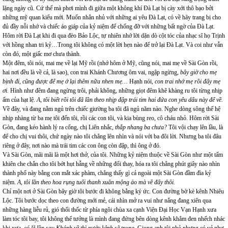
lặng ngày cũ. Cứ thế mà phơi mình đi giữa một không khí Đà Lạt bị cày xới thô bạo bởi
những mỹ quan kiểu mới. Muốn nhắn nhủ với những ai yêu Đà Lạt, có về hãy trang bị cho
đủ đầy nỗi nhớ và chiếc áo giáp của kỷ niệm để chống đỡ với những bất ngờ của Đà Lạt.
Hôm rời Đà Lạt khi đi qua đèo Bảo Lộc, tự nhiên nhớ lời dặn dò cột tóc của nhạc sĩ họ Trịnh
với hồng nhan tri kỷ…Trong tôi không có một lời hẹn nào để trở lại Đà Lạt. Và coi như vẫn
còn đó, một giấc mơ chưa thành.
Một đêm, tôi nói, mai mẹ về lại Mỹ rồi (nhớ hôm ở Mỹ, cũng nói, mai mẹ về Sài Gòn rồi,
hai nơi đều là về cả, là sao), con trai Khánh Chương ôm vai, ngập ngừng,
bây giờ cho mẹ
bịnh đi, cũng được để mẹ ở lại thêm nữa nhen mẹ…
Hạnh nói,
con trai nhớ mẹ rồi đấy mẹ
ơi.
Hình như đêm đang ngừng trôi, phải không, những giọt đêm khẽ khàng ru tôi từng nhịp
ấm của hạt lệ.
A, tôi biết rồi tôi đã lần theo nhịp đập trái tim hai đứa con yêu dấu này để về.
Về đây, và đang nằm ngủ trên chiếc giường ba tôi đã ngủ năm nào. Nghe dòng sông thế hệ
nhịp nhàng từ ba mẹ tôi đến tôi, rồi các con tôi, và kia bùng reo, cô cháu nhỏ. Hôm rời Sài
Gòn, đang kéo hành lý ra cổng, chị Liên nhắc,
thắp nhang ba chưa?
Tôi vội chạy lên lầu, là
để cho chị vui thôi, chứ ngày nào tôi chẳng lên nhìn và nói với ba đôi lời. Nhưng ba tôi đâu
riêng ở đây, nơi nào mà trái tim các con ông còn đập, thì ông ở đó.
Và Sài Gòn, mãi mãi là một hơi thở, của tôi. Những kỷ niệm thuộc về Sài Gòn như một tấm
khiên che chắn cho tôi bớt hụt hẫng về những đổi thay, hóa ra tôi chẳng phút giây nào nhìn
thành phố này bằng con mắt xác phàm, chẳng thấy gì cả ngoài một Sài Gòn đầm đìa kỷ
niệm.
A, tôi lần theo hoa rụng tuổi thanh xuân mộng ảo mà về đấy thôi.
Chỉ một nơi ở Sài Gòn bây giờ tôi bước đi không bằng ký ức. Con đường bờ kè kênh Nhiêu
Lộc. Tôi bước dọc theo con đường mới mẻ, cái nhìn mở ra vui như nắng đang xiên qua
những hàng liễu rủ, gió thổi thốc từ phía ngôi chùa xa cạnh Viện Đại Học Vạn Hạnh xưa
làm tóc tôi bay, tôi không thể tưởng là mình đang đứng bên dòng kênh khẳm đen nhếch nhác