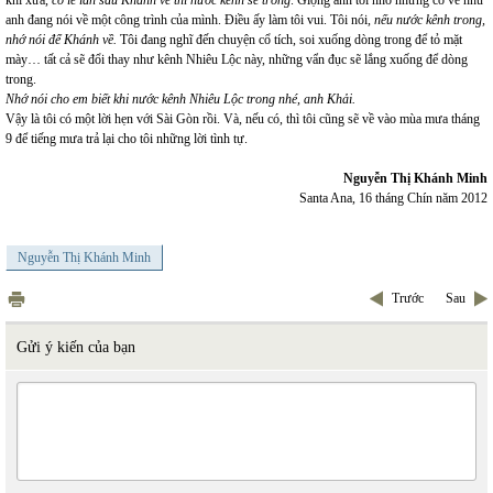
khi xưa,
có lẽ lần sau Khánh về thì nước kênh sẽ trong
. Giọng anh tôi nhỏ nhưng có vẻ như
anh đang nói về một công trình của mình. Điều ấy làm tôi vui. Tôi nói
, nếu nước kênh trong,
nhớ nói để Khánh về.
Tôi đang nghĩ đến chuyện cổ tích, soi xuống dòng trong để tỏ mặt
mày… tất cả sẽ đổi thay như kênh Nhiêu Lộc này, những vẩn đục sẽ lắng xuống để dòng
trong.
Nhớ nói cho em biết khi nước kênh Nhiêu Lộc trong nhé, anh Khải.
Vậy là tôi có một lời hẹn với Sài Gòn rồi. Và, nếu có, thì tôi cũng sẽ về vào mùa mưa tháng
9 để tiếng mưa trả lại cho tôi những lời tình tự.
Nguyễn Thị Khánh Minh
Santa Ana, 16 tháng Chín năm 2012
Nguyễn Thị Khánh Minh
Trước
Sau
Gửi ý kiến của bạn