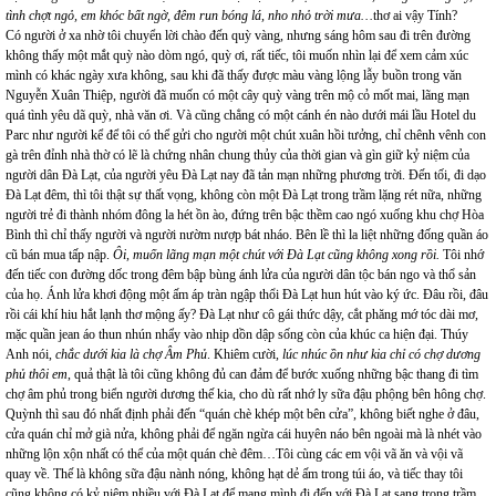
tình chợt ngỏ, em khóc bất ngờ, đêm run bóng lá, nho nhỏ trời mưa…
thơ ai vậy Tính?
Có người ở xa nhờ tôi chuyển lời chào đến quỳ vàng, nhưng sáng hôm sau đi trên đường
không thấy một mắt quỳ nào dòm ngó, quỳ ơi, rất tiếc, tôi muốn nhìn lại để xem cảm xúc
mình có khác ngày xưa không, sau khi đã thấy được màu vàng lộng lẫy buồn trong văn
Nguyễn Xuân Thiệp, người đã muốn có một cây quỳ vàng trên mộ cỏ mốt mai, lãng mạn
quá tình yêu dã quỳ, nhà văn ơi. Và cũng chẳng có một cánh én nào dưới mái lầu Hotel du
Parc như người kể để tôi có thể gửi cho người một chút xuân hồi tưởng, chỉ chênh vênh con
gà trên đỉnh nhà thờ có lẽ là chứng nhân chung thủy của thời gian và gìn giữ kỷ niệm của
người dân Đà Lạt, của người yêu Đà Lạt nay đã tản mạn những phương trời. Đến tối, đi dạo
Đà Lạt đêm, thì tôi thật sự thất vọng, không còn một Đà Lạt trong trầm lặng rét nữa, những
người trẻ đi thành nhóm đông la hét ồn ào, đứng trên bậc thềm cao ngó xuống khu chợ Hòa
Bình thì chỉ thấy người và người nườm nượp bát nháo. Bên lề thì la liệt những đống quần áo
cũ bán mua tấp nập.
Ôi, muốn lãng mạn một chút với Đà Lạt cũng không xong rồi.
Tôi nhớ
đến tiếc con đường dốc trong đêm bập bùng ánh lửa của người dân tộc bán ngo và thổ sản
của họ. Ánh lửa khơi động một ấm áp tràn ngập thổi Đà Lạt hun hút vào ký ức. Đâu rồi, đâu
rồi cái khí hiu hắt lạnh thơ mộng ấy? Đà Lạt như cô gái thức dậy, cắt phăng mớ tóc dài mơ,
mặc quần jean áo thun nhún nhẩy vào nhịp dồn dập sống còn của khúc ca hiện đại. Thúy
Anh nói,
chắc dưới kia là chợ Âm Phủ
. Khiêm cười
, lúc nhúc ồn như kia chỉ có chợ dương
phủ thôi em
, quả thật là tôi cũng không đủ can đảm để bước xuống những bậc thang đi tìm
chợ âm phủ trong biển người dương thế kia, cho dù rất nhớ ly sữa đậu phộng bên hông chợ.
Quỳnh thì sau đó nhất định phải đến “quán chè khép một bên cửa”, không biết nghe ở đâu,
cửa quán chỉ mở già nửa, không phải để ngăn ngừa cái huyên náo bên ngoài mà là nhét vào
những lộn xộn nhất có thể của một quán chè đêm…Tôi cùng các em vội vã ăn và vội vã
quay về. Thế là không sữa đậu nành nóng, không hạt dẻ ấm trong túi áo, và tiếc thay tôi
cũng không có kỷ niệm nhiều với Đà Lạt để mang mình đi đến với Đà Lạt sang trọng trầm