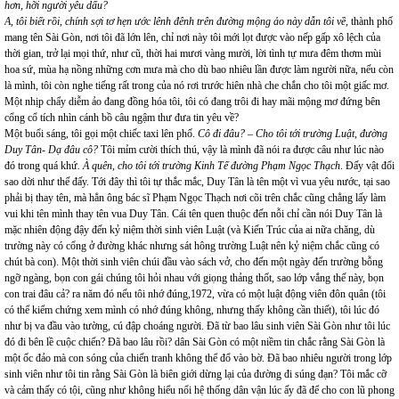
hơn, hỡi người yêu dấu?
A, tôi biết rồi, chính sợi tơ hẹn ước lênh đênh trên đường mộng ảo này dẫn tôi về,
thành phố
mang tên Sài Gòn, nơi tôi đã lớn lên, chỉ nơi này tôi mới lọt được vào nếp gấp xô lệch của
thời gian, trở lại mọi thứ, như cũ, thời hai mươi vàng mười, lời tình tự mưa đêm thơm mùi
hoa sứ, mùa hạ nồng những cơn mưa mà cho dù bao nhiêu lần được làm người nữa, nếu còn
là mình, tôi còn nghe tiếng rất trong của nó rơi trước hiên nhà che chắn cho tôi một giấc mơ.
Một nhịp chẩy diễm ảo đang đồng hóa tôi, tôi có đang trôi đi hay mãi mộng mơ đứng bên
cổng cổ tích nhìn cánh bồ câu ngậm thư đưa tin yêu về?
Một buổi sáng, tôi gọi một chiếc taxi lên phố.
Cô đi đâu? – Cho tôi tới trường Luật, đường
Duy Tân- Dạ đâu cô?
Tôi mỉm cười thích thú, vậy là mình đã nói ra được câu như lúc nào
đó trong quá khứ
. À quên, cho tôi tới trường Kinh Tế đường Phạm Ngọc Thạch
. Đấy vật đổi
sao dời như thế đấy. Tới đây thì tôi tự thắc mắc, Duy Tân là tên một vì vua yêu nước, tại sao
phải bị thay tên, mà hẳn ông bác sĩ Phạm Ngọc Thạch nơi cõi trên chắc cũng chẳng lấy làm
vui khi tên mình thay tên vua Duy Tân. Cái tên quen thuộc đến nỗi chỉ cần nói Duy Tân là
mặc nhiên động đậy đến kỷ niệm thời sinh viên Luật (và Kiến Trúc của ai nữa chăng, dù
trường này có cổng ở đường khác nhưng sát hông trường Luật nên kỷ niệm chắc cũng có
chút bà con). Một thời sinh viên chúi đầu vào sách vở, cho đến một ngày đến trường bỗng
ngỡ ngàng, bọn con gái chúng tôi hỏi nhau với giọng thảng thốt, sao lớp vắng thế này, bọn
con trai đâu cả? ra năm đó nếu tôi nhớ đúng,1972, vừa có một luật động viên đôn quân (tôi
có thể kiểm chứng xem mình có nhớ đúng không, nhưng thấy không cần thiết), tôi lúc đó
như bị va đầu vào tường, cú đập choáng người. Đã từ bao lâu sinh viên Sài Gòn như tôi lúc
đó đi bên lề cuộc chiến? Đã bao lâu rồi? dân Sài Gòn có một niềm tin chắc rằng Sài Gòn là
một ốc đảo mà con sóng của chiến tranh không thể đổ vào bờ. Đã bao nhiêu người trong lớp
sinh viên như tôi tin rằng Sài Gòn là biên giới dừng lại của đường đi súng đạn? Tôi mắc cỡ
và cảm thấy có tội, cũng như không hiểu nổi hệ thống dân vận lúc ấy đã để cho con lũ phong