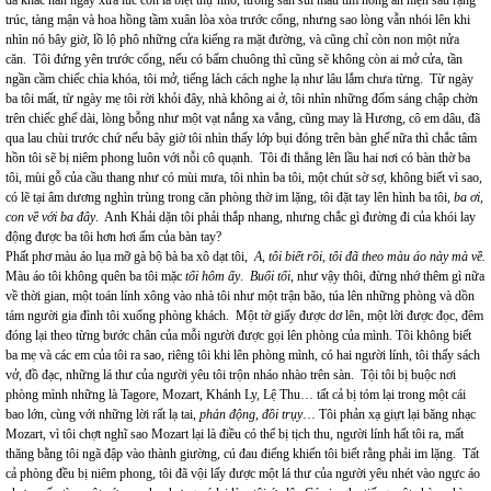
đã khác hẳn ngày xưa lúc còn là biệt thự nhỏ, tường sần sùi màu tím hồng ẩn hiện sau rặng
trúc, tàng mận và hoa hồng tầm xuân lòa xòa trước cổng, nhưng sao lòng vẫn nhói lên khi
nhìn nó bây giờ, lồ lộ phô những cửa kiếng ra mặt đường, và cũng chỉ còn non một nửa
căn. Tôi đứng yên trước cổng, nếu có bấm chuông thì cũng sẽ không còn ai mở cửa, tần
ngần cầm chiếc chìa khóa, tôi mở, tiếng lách cách nghe lạ như lâu lắm chưa từng. Từ ngày
ba tôi mất, từ ngày mẹ tôi rời khỏi đây, nhà không ai ở, tôi nhìn những đốm sáng chập chờn
trên chiếc ghế dài, lòng bỗng như một vạt nắng xa vắng, cũng may là Hương, cô em dâu, đã
qua lau chùi trước chứ nếu bây giờ tôi nhìn thấy lớp bụi đóng trên bàn ghế nữa thì chắc tâm
hồn tôi sẽ bị niêm phong luôn với nỗi cô quạnh. Tôi đi thẳng lên lầu hai nơi có bàn thờ ba
tôi, mùi gỗ của cầu thang như có mùi mưa, tôi nhìn ba tôi, một chút sờ sợ, không biết vì sao,
có lẽ tại âm dương nghìn trùng trong căn phòng thờ im lặng, tôi đặt tay lên hình ba tôi,
ba ơi,
con về với ba đây
. Anh Khải dặn tôi phải thắp nhang, nhưng chắc gì đường đi của khói lay
động được ba tôi hơn hơi ấm của bàn tay?
Phất phơ màu áo lụa mỡ gà bộ bà ba xô dạt tôi,
A, tôi biết rồi, tôi đã theo màu áo này mà về.
Màu áo tôi không quên ba tôi mặc
tối hôm ấy
.
Buổi tối
, như vậy thôi, đừng nhớ thêm gì nữa
về thời gian, một toán lính xông vào nhà tôi như một trận bão, túa lên những phòng và dồn
tám người gia đình tôi xuống phòng khách. Một tờ giấy được dơ lên, một lời được đọc, đêm
đóng lại theo từng bước chân của mỗi người được gọi lên phòng của mình. Tôi không biết
ba mẹ và các em của tôi ra sao, riêng tôi khi lên phòng mình, có hai người lính, tôi thấy sách
vở, đồ đạc, những lá thư của người yêu tôi trộn nháo nhào trên sàn. Tội tôi bị buộc nơi
phòng mình những là Tagore, Mozart, Khánh Ly, Lệ Thu… tất cả bị tóm lại trong một cái
bao lớn, cùng với những lời rất lạ tai,
phản động, đồi trụy
… Tôi phản xạ giựt lại băng nhạc
Mozart, vì tôi chợt nghĩ sao Mozart lại là điều có thể bị tịch thu, người lính hất tôi ra, mất
thăng bằng tôi ngã đập vào thành giường, cú đau điếng khiến tôi biết rằng phải im lặng. Tất
cả phòng đều bị niêm phong, tôi đã vội lấy được một lá thư của người yêu nhét vào ngực áo