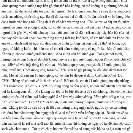
như muốn tìm một sức mạnh, nhưng nó lại làm tôi ứa lệ. Có ai nghe tiếng một chùm chìa
khóa quăng mạnh xuống mặt bàn gỗ như thế nào không, có thể không là gì nhưng đêm đó
âm thanh ấy đã làm cả nhà tôi giật nẩy người. Đó là chùm khóa nhà. Và sau đó là tiếng cách
cách của những chiếc còng tay. Ba tôi đi, hai em trai tôi đi, bước lên một cái xe bít bùng. Họ
đang bước vào bóng tối. Cùng đi là tất cả sách vở trong nhà. Còn lại mẹ và chị em tôi, năm
người, co cụm nơi phòng khách, nơi có để hai cái chiếu và một cái màn. Ở ngoài cổng có hai
người lính gác. Mẹ và tôi nắm tay nhau, tôi còn nhớ rất đậm cái run lẩy bẩy, bần bật của hai
bàn tay nắm lại với nhau, vai mẹ rung nhưng mắt mẹ khô lạnh, cô em nhỏ thút thít khóc, cậu
em kế thì đanh mặt lại ngồi cúi đầu, cậu bé út thì giương hai con mắt trẻ thơ rất buồn, ngơ
ngác, nó không khóc, chỉ nhìn mẹ và chị rồi nằm xuống cong cả người lại. Mẹ tôi nói thầm,
Khánh ạ, mẹ con mình phải chết thôi. Nhà mình còn hai bình gaz.
Tôi giật thót mình,
nhưng má ơi, hai bình có đủ chết không hay là chỉ làm mình ngắc ngoải thì có nước chết với
họ
-
Mình sẽ vào bếp đóng kín cửa lại.
Mẹ bỗng quay sang em gái tôi, 17 tuổi, giọng bà
nhỏ, quyết liệt,
Chết không con, Khanh- Chết!
con bé gật phăng cái đầu dập dềnh mái tóc
mây. Mẹ lại hỏi cậu em 16 tuổi, giọng có vẻ như bà đã quyết định,
Chết nhé Khiết- Dạ,
Chết!
Thằng bé nói với vẻ lì cố hữu của nó. Rồi tới cậu em út,11 tuổi, giọng mẹ nhẹ nhàng,
Chết không con, Khiêm?- Chết!
Tôi rúng động cả hồn phách, nó nói chết nhanh như thể mẹ
hỏi ăn không con- Ăn! Mẹ không hỏi tôi, vì bà biết tôi sẽ là đứa nói không. Tôi kéo mẹ nằm
xuống chiếu, thì thầm,
má không nghĩ là sẽ làm vậy, đúng không. Mình phải sống má ạ, anh
Khải còn mất tích, 3 người vừa bị bắt đi, mình còn những 5 người, mình dư sức sống mà,
má
. Chúng tôi đã dư sức sống để lội qua những tháng ngày nước ngược ấy, có cả những
tiễn đưa âm thầm trong tâm trạng một đi là có thể vĩnh viễn không gặp lại. Ba tôi trở về sau
đó bảy năm, gầy guộc, ốm đau, ngày qua ngày, lặng lẽ làm tiếp cuốn tự điển đang làm dở.
Lần sau ba tôi lại rời nhà ra đi một lần nữa, lần này thì không có ngày trở lại để làm tiếp cuốn
sách vẫn chưa xong. Tôi quên chưa hỏi mẹ lúc mất ba có đang mặc bộ bà ba lụa màu mỡ gà