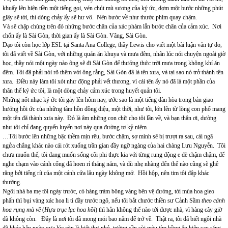
khuấy lên hiện tiền một tiếng gọi, vén chút mù sương của ký ức, dợm một bước những phút
giây sẽ tới, thì dòng chảy ấy sẽ hư vô. Nên bước về như thước phim quay chậm.
Và sẽ chập chùng trên đó những bước chân của xác phàm lẫn bước chân của cảm xúc. Nơi
chốn ấy là Sài Gòn, thời gian ấy là Sài Gòn. Vâng, Sài Gòn.
Dạo tôi còn học lớp ESL tại Santa Ana College, thầy Lewis cho viết một bài luận văn tự do,
tôi đã viết về Sài Gòn, với những quán ăn khuya và mưa đêm, nhân lúc nói chuyện ngoài giờ
học, thầy nói một ngày nào ông sẽ đi Sài Gòn để thưởng thức trời mưa trong không khí ăn
đêm. Tôi đã phải nói rõ thêm với ông rằng, Sài Gòn đã là tên xưa, và tại sao nó trở thành tên
xưa. Điều này làm tôi xót như động phải vết thương, vì cái tên ấy nó đã là một phần của
thân thể ký ức tôi, là một dòng chảy cảm xúc trong huyết quản tôi.
Những nốt nhạc ký ức tôi gảy lên hôm nay, ước sao là một tiếng đàn hòa trong bản giao
hưởng hồi ức của những tâm hồn đồng điệu, một thời, như tôi, lớn lên từ lòng con phố mang
một tên đã thành xưa này. Đó là âm những con chữ cho tôi lần về, và bạn thân ơi, dường
như tôi chỉ đang quyến luyến nơi này qua đường tơ kỷ niệm.
…Tôi bước lên những bậc thềm mịn rêu, bước chậm, sợ mình sẽ bị trượt ra sau, cái ngã
ngửa chẳng khác nào cái rớt xuống trần gian đầy ngỡ ngàng của hai chàng Lưu Nguyễn. Tôi
chưa muốn thế, tôi đang muốn sống cõi phi thực kia với từng rung động e dè chậm chậm, để
nghe chạm vào cánh cổng đã hoen rỉ tháng năm, và dù nhẹ nhàng đến thế nào cũng sẽ ghê
răng bởi tiếng rít của một cánh cửa lâu ngày không mở. Hồi hộp, nên tim tôi đập khác
thường.
Ngôi nhà ba mẹ tôi ngày trước, có hàng tràm bông vàng bên vệ đường, tới mùa hoa gieo
phấn thì bụi vàng xác hoa li ti đầy trước ngõ, nếu tôi bắt chước thiền sư Cảnh Sầm
theo cánh
hoa rụng mà về
(
Hựu trục lạc hoa hồi
) thì hẳn không thể nào tới được nhà, vì hàng cây giờ
đã không còn. Đây là nơi tôi đã mong mỏi bao năm để trở về. Thật ra, tôi đã biết ngôi nhà