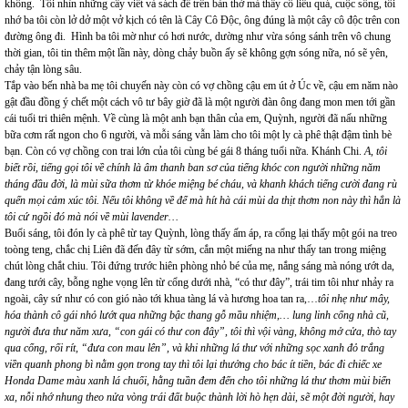
không. Tôi nhìn những cây viết và sách để trên bàn thờ mà thấy cô liêu quá, cuộc sống, tôi
nhớ ba tôi còn lở dở một vở kịch có tên là Cây Cô Độc, ông đúng là một cây cô độc trên con
đường ông đi. Hình ba tôi mờ như có hơi nước, dường như vừa sóng sánh trên vô chung
thời gian, tôi tin thêm một lần này, dòng chảy buồn ấy sẽ không gợn sóng nữa, nó sẽ yên,
chảy tận lòng sâu.
Tắp vào bến nhà ba mẹ tôi chuyến này còn có vợ chồng cậu em út ở Úc về, cậu em năm nào
gật đầu đồng ý chết một cách vô tư bây giờ đã là một người đàn ông đang mon men tới gần
cái tuổi tri thiên mệnh. Về cùng là một anh bạn thân của em, Quỳnh, người đã nấu những
bữa cơm rất ngon cho 6 người, và mỗi sáng vẫn làm cho tôi một ly cà phê thật đậm tình bè
bạn. Còn có vợ chồng con trai lớn của tôi cùng bé gái 8 tháng tuổi nữa. Khánh Chi.
A, tôi
biết rồi, tiếng gọi tôi về chính là âm thanh ban sơ của tiếng khóc con người những năm
tháng đầu đời, là mùi sữa thơm từ khóe miệng bé cháu, và khanh khách tiếng cười đang rù
quến mọi cảm xúc tôi.
Nếu tôi không về để mà hít hà cái mùi da thịt thơm non này thì hẳn là
tôi cứ ngồi đó mà nói về mùi lavender…
Buổi sáng, tôi đón ly cà phê từ tay Quỳnh, lòng thấy ấm áp, ra cổng lại thấy một gói na treo
toòng teng, chắc chị Liên đã đến đây từ sớm, cắn một miếng na như thấy tan trong miệng
chút lòng chắt chiu. Tôi đứng trước hiên phòng nhỏ bé của mẹ, nắng sáng mà nóng ướt da,
đang tưới cây, bỗng nghe vọng lên từ cổng dưới nhà, “có thư đây”, trái tim tôi như nhảy ra
ngoài, cây sứ như có con gió nào tới khua tàng lá và hương hoa tan ra,…
tôi nhẹ như mây,
hóa thành cô gái nhỏ lướt qua những bậc thang gỗ mầu nhiệm,… lung linh cổng nhà cũ,
người đưa thư năm xưa, “con gái có thư con đây”, tôi thì vội vàng, không mở cửa, thò tay
qua cổng, rối rít, “đưa con mau lên”, và khi những lá thư với những sọc xanh đỏ trắng
viền quanh phong bì nằm gọn trong tay thì tôi lại thưởng cho bác ít tiền, bác đi chiếc xe
Honda Dame màu xanh lá chuối, hằng tuần đem đến cho tôi những lá thư thơm mùi biển
xa, nỗi nhớ nhung theo nửa vòng trái đất buộc thành lời hò hẹn dài, sẽ một đời người, hay