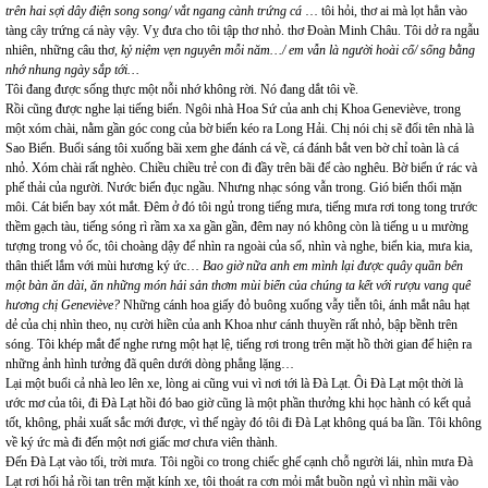
trên hai sợi dây điện song song/ vắt ngang cành trứng cá
… tôi hỏi, thơ ai mà lọt hẳn vào
tàng cây trứng cá này vậy. Vỵ đưa cho tôi tập thơ nhỏ. thơ Đoàn Minh Châu. Tôi dở ra ngẫu
nhiên, những câu thơ,
kỷ niệm vẹn nguyên mỗi năm…/ em vẫn là người hoài cổ/ sống bằng
nhớ nhung ngày sắp tới…
Tôi đang được sống thực một nỗi nhớ không rời. Nó đang dắt tôi về.
Rồi cũng được nghe lại tiếng biển. Ngôi nhà Hoa Sứ của anh chị Khoa Geneviève, trong
một xóm chài, nằm gần góc cong của bờ biển kéo ra Long Hải. Chị nói chị sẽ đổi tên nhà là
Sao Biển. Buổi sáng tôi xuống bãi xem ghe đánh cá về, cá đánh bắt ven bờ chỉ toàn là cá
nhỏ. Xóm chài rất nghèo. Chiều chiều trẻ con đi đầy trên bãi để cào nghêu. Bờ biển ứ rác và
phế thải của người. Nước biển đục ngầu. Nhưng nhạc sóng vẫn trong. Gió biển thổi mặn
môi. Cát biển bay xót mắt. Đêm ở đó tôi ngủ trong tiếng mưa, tiếng mưa rơi tong tong trước
thềm gạch tàu, tiếng sóng rì rầm xa xa gần gần, đêm nay nó không còn là tiếng u u mường
tượng trong vỏ ốc, tôi choàng dậy để nhìn ra ngoài của sổ, nhìn và nghe, biển kia, mưa kia,
thân thiết lắm với mùi hương ký ức…
Bao giờ nữa anh em mình lại được quây quần bên
một bàn ăn dài, ăn những món hải sản thơm mùi biển của chúng ta kết với rượu vang quê
hương chị Geneviève?
Những cánh hoa giấy đỏ buông xuống vẫy tiễn tôi, ánh mắt nâu hạt
dẻ của chị nhìn theo, nụ cười hiền của anh Khoa như cánh thuyền rất nhỏ, bập bềnh trên
sóng. Tôi khép mắt để nghe rưng một hạt lệ, tiếng rơi trong trên mặt hồ thời gian để hiện ra
những ảnh hình tưởng đã quên dưới dòng phẳng lặng…
Lại một buổi cả nhà leo lên xe, lòng ai cũng vui vì nơi tới là Đà Lạt. Ôi Đà Lạt một thời là
ước mơ của tôi, đi Đà Lạt hồi đó bao giờ cũng là một phần thưởng khi học hành có kết quả
tốt, không, phải xuất sắc mới được, vì thế ngày đó tôi đi Đà Lạt không quá ba lần. Tôi không
về ký ức mà đi đến một nơi giấc mơ chưa viên thành.
Đến Đà Lạt vào tối, trời mưa. Tôi ngồi co trong chiếc ghế cạnh chỗ người lái, nhìn mưa Đà
Lạt rơi hối hả rồi tan trên mặt kính xe, tôi thoát ra cơn mỏi mắt buồn ngủ vì nhìn mãi vào