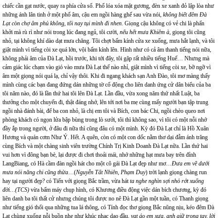
chiếc cần gạt nước, quay ra phía cửa sổ. Phố lóa xóa mặt gương, đèn xe xanh đỏ lập lòa như
những ánh lân tinh ở một phố âm, cậu em ngồi hàng ghế sau vừa nói,
không biết đêm Đà
Lạt còn chợ âm phủ không, tối nay tụi mình đi nhen
. Giọng cậu không có vẻ chi là phấn
khởi mà rù rì như nói trong lúc đang ngủ, tôi cười,
nếu hết mưa Khiêm à
, giọng tôi cũng
nhỏ, tại không khí dào dạt mưa chăng. Tôi chợt bấm kính cửa xe xuống, mưa hắt lạnh, và tôi
giật mình vì tiếng còi xe quá lớn, vội bấm kính lên. Hình như có cả âm thanh tiếng nói nữa,
không phải âm của Đà Lạt, hồi trước, khi tới đây, tôi gặp rất nhiều tiếng Huế… Nhưng mà
cảm giác lúc chạm vào gió vào mưa Đà Lạt thế nào nhỉ, giật mình vì tiếng còi xe, bỡ ngỡ vì
âm một giọng nói quá lạ, chỉ vậy thôi. Khi đi ngang khách sạn Anh Đào, tôi mơ màng thấy
mình cùng các bạn đang đứng dán những tờ cổ động cho liên danh ứng cử dân biểu của ba
tôi năm nào, đó là lần thứ hai tôi lên Đà Lạt. Lần đầu, vừa xong năm thứ nhất Luật, ba
thưởng cho một chuyến đi, thật đáng nhớ, lên tới nơi ba mẹ cùng mấy người bạn tập trung
ngồi nhà đánh bài, để ba con nhỏ, là chị em tôi và Bích, con bác Chi, ngồi chèo queo nơi
phòng khách có ngọn lửa bập bùng trong lò sưởi, tôi thì không sao, vì tôi có một nỗi nhớ
đầy ắp trong người, ở đâu đi nữa thì cũng đâu có một mình. Kỳ đó Đà Lạt chỉ là Hồ Xuân
Hương và quán cơm Như Ý. Hết. A quên, còn có một con dốc nằm thơ dại đẫm ánh trăng
cùng Bích và một chàng sinh viên trường Chính Trị Kinh Doanh Đà Lạt nữa. Lần thứ hai
vui hơn vì đông bạn bè, lại được đi chơi thoải mái, nhớ những hạt mưa bay trên đỉnh
LangBiang, có Hà cầm đàn ngồi hát cho một cô gái Đà Lạt đẹp như mơ…
Đưa em về dưới
mưa nói năng chi cũng thừa
…(
Nguyễn Tất Nhiên, Phạm Duy
) trời lạnh giọng chàng run
hay tại người đẹp? có Tiến với giọng Bắc trầm, vừa hát
ta nghe nghìn sợi nhỏ rớt xuống
đời…(TCS)
vừa bấm máy chụp hình, có Khương điều động việc dán bích chương, kỳ đó
liên danh ba tôi thất cử nhưng chúng tôi được no nê Đà Lạt gần một tuần, có Thanh giọng
như tiếng gió thổi qua những tua lá thông, có Tính đọc thơ giọng Bắc nũng nịu, kéo đêm Đà
Lạt chùng xuống nỗi buồn nhẹ như khúc nhạc dạo đầu,
vạt áo em xưa, anh giữ trong tay, lời