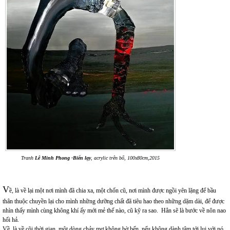
Tranh
Lê Minh Phong -Biển lạy
, acrylic trên bố, 100x80cm,2015
V
ề, là về lại một nơi mình đã chia xa, một chốn cũ, nơi mình được ngồi yên lặng để bầu
thân thuộc chuyền lại cho mình những dưỡng chất đã tiêu hao theo những dặm dài, để được
nhìn thấy mình cùng không khí ấy mới mẻ thế nào, cũ kỹ ra sao. Hẳn sẽ là bước về nôn nao
hối hả.
Về, là về cõi thời gian, một dòng chảy mơ không bờ bến, nếu không dành tâm tới lui với nó,