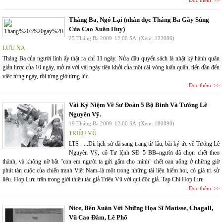
Đọc thêm
Tháng Ba, Ngó Lại (nhân đọc Tháng Ba Gãy Súng
Của Cao Xuân Huy)
25 Tháng Ba 2009
12:00 SA
(Xem: 122086)
LƯU NA
Tháng Ba của người lính ấy thật ra chỉ 11 ngày. Nửa đầu quyển sách là nhật ký hành quân
giản lược của 10 ngày, mở ra với vài ngày tiên khởi của một cái vòng luẩn quẩn, tiến dần đến
việc từng ngày, rồi từng giờ từng lúc.
Đọc thêm
Vài Kỷ Niệm Về Sư Đoàn 5 Bộ Binh Và Tướng Lê
Nguyên Vỹ.
19 Tháng Ba 2009
12:00 SA
(Xem: 180890)
TRIỆU VŨ
LTS . ...Dù lịch sử đã sang trang từ lâu, bài ký ức về Tướng Lê
Nguyên Vỹ, cố Tư lệnh SĐ 5 BB–người đã chọn chết theo
thành, và không nỡ bắt "con em người ta gửi gấm cho mình" chết oan uổng ở những giờ
phút tàn cuộc của chiến tranh Việt Nam–là một trong những tài liệu hiếm hoi, có giá trị sử
liệu. Hợp Lưu trân trọng giới thiệu tác giả Triệu Vũ với quí độc giả. Tạp Chí Hợp Lưu
Đọc thêm
Nice, Bến Xuân Với Những Họa Sĩ Matisse, Chagall,
Vũ Cao Đàm, Lê Phổ