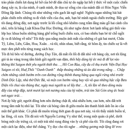
trào phản chiến lợi dụng kẽ hở của bờ đê dân chủ tự do ngập lụt hết ý thức về một cuộc chiến
đang xảy ra, là của mình, ở cạnh mình, đe dọa sự sống còn của mảnh đất có Hòn Ngọc Viễn
Đông lấp lánh. Chúng tôi như những viên gạch lát ngô nghê. Nghêu ngao những bài hát
phản chiến trên những ra đi vĩnh viễn của cha, anh, bạn bè mình ngoài chiến trường. Bây giờ
tôi đang đứng đây, nơi ngày trước là lối cổng nhỏ khiêm cung trầm lắng màu gỗ hai cánh cửa
nhỏ, trên là bảng Luật Khoa Đại Học Đường, tôi như nghe được hơi lạnh tiếng gió thổi vào
lớp học khua buồn những hàng ghế trống buổi chiều xưa, có bao nhiêu bạn bè từ chỗ ngồi
ấy ra đi không về nữa? Tôi thấy qua nắng muộn ánh mắt của những cô gái hai mươi, Châu
Tỷ, Liêm, Liên, Gấm, Hoa, Xuân…và tôi, nhìn nhau, biết rằng, từ hôm ấy, tin chiến sự là vết
mực đen phết trên từng trang sách học.
Tôi đi bộ bên vệ đường,
đường Duy Tân
, đã mất rồi lối đi đất nhỏ với hàng cây, nơi tôi lộng
gió tà áo vàng trong tấm hình gửi người vạn dặm,
thôi hãy dùng ký ức mà đi để lọt vào
không khí Saigon thời yêu người thiết tha
…,
Hồ Con Rùa, cây đa cổ thụ trước Viện Đại Học
Saigon có tôi, Huệ,Thôi “Oanh Oanh” thấp thoáng những tà áo dài trong nắng … Chập
chờn những cánh bướm trên con đường rộng thênh thang băng qua ngôi rừng nhỏ trước
Dinh Độc Lập, nhà thờ Đức Bà, và một con bướm vàng bay vội vã qua những bậc cấp Bưu
Điện rồi chui vào thùng thư, ngày mai người ta sẽ lấy thư
…
A, tôi lần về theo dòng máu
đẩy của nhịp đập, tươi mươi lại nơi nương náu của kỷ niệm, trái tim Sài Gòn ưng ức hoài
nơi ngực trái…
Nơi ấy bây giờ, người đông hơn nên đường chật đi, nhà nhiều hơn, cao hơn, nên đất trời
trong tầm mắt bị nhỏ lại. Tôi như cái bóng câm đi giữa muôn âm thanh hình ảnh ồn ào của
một thế giới khác. Có phải đã muôn trùng thời gian đi qua nơi này, và tôi thấy mình buồn tẻ,
lạc lõng, cũ xưa. Tôi đã nói với Nguyễn Lương Vỵ như thế, trong một quán cà phê, dưới
bóng một cây trứng cá, có một trái nhỏ rụng đúng vào ly cà phê của tôi. Tôi cũng đang rơi
một cách lạc điệu, như thế chăng. Vỵ đọc cho tôi nghe …
những gương mặt lặng lẽ/ treo