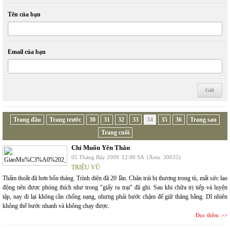
Tên của bạn
Email của bạn
Trang đầu
Trang trước
30
31
32
33
34
35
36
Trang sau
Trang cuối
Chỉ Muốn Yên Thân
05 Tháng Bảy 2009
12:00 SA
(Xem: 30635)
TRIỆU VŨ
Thấm thoắt đã hơn bốn tháng. Trình diện đã 20 lần. Chân trái bị thương trong tù, mất sức lao
động nên được phóng thích như trong "giấy ra trại" đã ghi. Sau khi chữa trị tiếp và luyện
tập, nay đi lại không cần chống nạng, nhưng phải bước chậm để giữ thăng bằng. Dĩ nhiên
không thể bước nhanh và không chạy được.
Đọc thêm